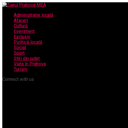
Administrație locală
Afaceri
Cultură
Eveniment
Exclusiv
Politică locală
Social
Sport
Știri din județ
Viața în Prahova
Turism
Connect with us