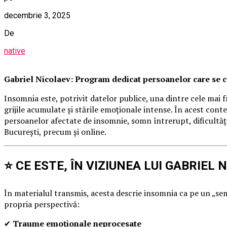
decembrie 3, 2025
De
native
Gabriel Nicolaev: Program dedicat persoanelor care se 
Insomnia este, potrivit datelor publice, una dintre cele mai f
grijile acumulate și stările emoționale intense. În acest cont
persoanelor afectate de insomnie, somn întrerupt, dificultăți
București, precum și online.
⭐ CE ESTE, ÎN VIZIUNEA LUI GABRIEL
În materialul transmis, acesta descrie insomnia ca pe un „semn
propria perspectivă:
✔
Traume emoționale neprocesate