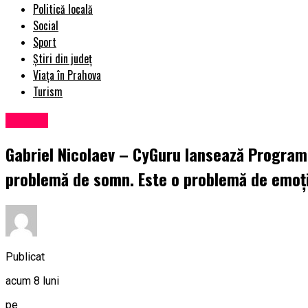
Politică locală
Social
Sport
Știri din județ
Viața în Prahova
Turism
Afaceri
Gabriel Nicolaev – CyGuru lansează Programu
problemă de somn. Este o problemă de emoți
Publicat
acum 8 luni
pe