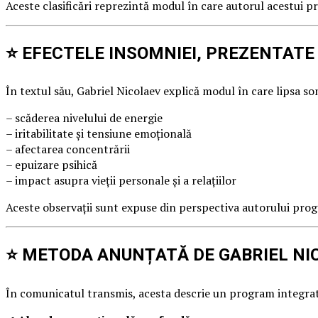
Aceste clasificări reprezintă modul în care autorul acestui p
⭐ EFECTELE INSOMNIEI, PREZENTATE
În textul său, Gabriel Nicolaev explică modul în care lipsa 
– scăderea nivelului de energie
– iritabilitate și tensiune emoțională
– afectarea concentrării
– epuizare psihică
– impact asupra vieții personale și a relațiilor
Aceste observații sunt expuse din perspectiva autorului pro
⭐ METODA ANUNȚATĂ DE GABRIEL NI
În comunicatul transmis, acesta descrie un program integrat