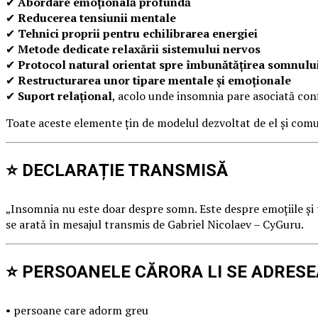
✔
Abordare emoțională profundă
✔
Reducerea tensiunii mentale
✔
Tehnici proprii pentru echilibrarea energiei
✔
Metode dedicate relaxării sistemului nervos
✔
Protocol natural orientat spre îmbunătățirea somnulu
✔
Restructurarea unor tipare mentale și emoționale
✔
Suport relațional
, acolo unde insomnia pare asociată con
Toate aceste elemente țin de modelul dezvoltat de el și comu
⭐ DECLARAȚIE TRANSMISĂ
„Insomnia nu este doar despre somn. Este despre emoțiile și t
se arată în mesajul transmis de Gabriel Nicolaev – CyGuru.
⭐ PERSOANELE CĂRORA LI SE ADRES
• persoane care adorm greu