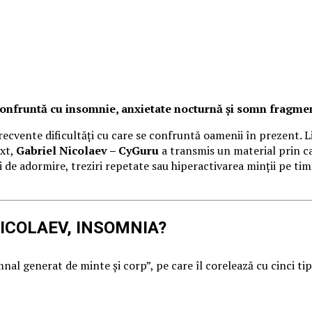
confruntă cu insomnie, anxietate nocturnă și somn fragme
recvente dificultăți cu care se confruntă oamenii în prezent. L
ext,
Gabriel Nicolaev – CyGuru
a transmis un material prin c
 de adormire, treziri repetate sau hiperactivarea minții pe tim
 NICOLAEV, INSOMNIA?
al generat de minte și corp”, pe care îl corelează cu cinci tip