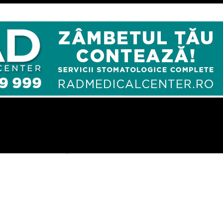
ament al Insomniei și Tulburărilor de Somn: „Insomnia nu este o 