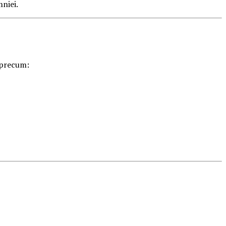
mniei.
 precum: