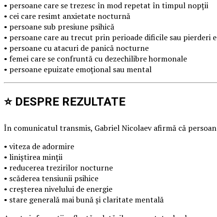
• persoane care se trezesc în mod repetat în timpul nopții
• cei care resimt anxietate nocturnă
• persoane sub presiune psihică
• persoane care au trecut prin perioade dificile sau pierderi
• persoane cu atacuri de panică nocturne
• femei care se confruntă cu dezechilibre hormonale
• persoane epuizate emoțional sau mental
⭐ DESPRE REZULTATE
În comunicatul transmis, Gabriel Nicolaev afirmă că persoane
• viteza de adormire
• liniștirea minții
• reducerea trezirilor nocturne
• scăderea tensiunii psihice
• creșterea nivelului de energie
• stare generală mai bună și claritate mentală