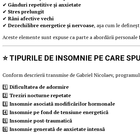
✔
Gânduri repetitive și anxietate
✔
Stres prelungit
✔
Răni afective vechi
✔
Dezechilibre energetice și nervoase
, așa cum le defineș
Aceste elemente sunt expuse ca parte a abordării personale fol
⭐ TIPURILE DE INSOMNIE PE CARE SP
Conform descrierii transmise de Gabriel Nicolaev, programul
1️⃣
Dificultatea de adormire
2️⃣
Treziri nocturne repetate
3️⃣
Insomnie asociată modificărilor hormonale
4️⃣
Insomnie pe fond de tensiune energetică
5️⃣
Insomnie post-traumatică
6️⃣
Insomnie generată de anxietate intensă