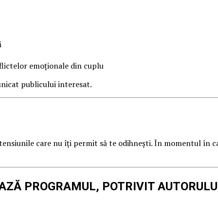
i
flictelor emoționale din cuplu
nicat publicului interesat.
ensiunile care nu îți permit să te odihnești. În momentul în ca
EAZĂ PROGRAMUL, POTRIVIT AUTORULU