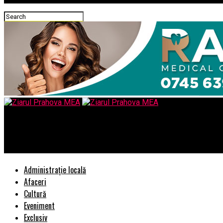
Ziarul Prahova MEA
Gabriel Nicolaev – CyGuru lansează Programul Integrativ de Trat
Administrație locală
Afaceri
Cultură
Eveniment
Exclusiv