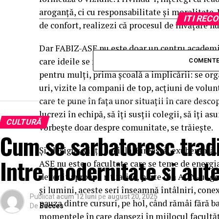
aroganță, ci cu responsabilitate și moralitate. 
ITI RE
de confort, realizezi că procesul de învățare nu
Dar FABIZ-ASE nu este doar un centru academic
care ideile se mișcă repede și oamenii încă și
COMENTE
pentru mulți, prima școală a implicării: se o
uri, vizite la companii de top, acțiuni de volun
care te pune în fața unor situații în care descop
lucrezi în echipă, să îți susții colegii, să îți as
CULTURĂ
vorbește doar despre comunitate, se trăiește.
Cum se sarbatoresc tradi
Și, desigur, viața socială. Firească, exuberant
Intre modernitate si aute
ASE nu este o facultate care se teme de energia
devenit aproape ritualice, parte din ADN-ul ge
și lumini, aceste seri înseamnă întâlniri, conex
Publicat
acum 12 luni
pe
august 20, 2025
pauza dintre cursuri, pe hol, când rămâi fără ba
De
Succes
momentele în care dansezi în mijlocul facultăț