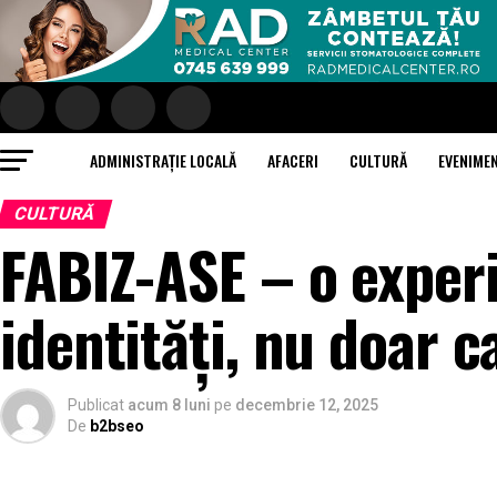
ADMINISTRAȚIE LOCALĂ
AFACERI
CULTURĂ
EVENIME
CULTURĂ
FABIZ-ASE – o exper
identități, nu doar c
Publicat
acum 8 luni
pe
decembrie 12, 2025
De
b2bseo