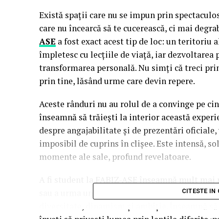
Există spații care nu se impun prin spectaculos,
care nu încearcă să te cucerească, ci mai degra
ASE
a fost exact acest tip de loc: un teritoriu 
împletesc cu lecțiile de viață, iar dezvoltarea
transformarea personală. Nu simți că treci prin
prin tine, lăsând urme care devin repere.
Aceste rânduri nu au rolul de a convinge pe ci
înseamnă să trăiești la interior această experie
despre angajabilitate și de prezentări oficiale,
imposibil de cuprins în clișee. Este intensă, so
momente ale sale, profund revelatoare.
A fi student la FABIZ-ASE înseamnă mult mai m
sau a urma un curriculum riguros. Înseamnă a i
CITESTE IN
diversitate, dinamism și ambiție. Înseamnă să î