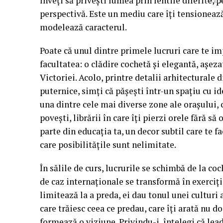
înveți să privești lumea prin lentile diferite, 
PUBLI
perspectivă. Este un mediu care îți tensionează
modelează caracterul.
Poate că unul dintre primele lucruri care te im
facultatea: o clădire cochetă și elegantă, așeza
Victoriei. Acolo, printre detalii arhitecturale 
puternice, simți că pășești într-un spațiu cu id
una dintre cele mai diverse zone ale orașului, 
povești, librării în care îți pierzi orele fără 
parte din educația ta, un decor subtil care te fa
care posibilitățile sunt nelimitate.
În sălile de curs, lucrurile se schimbă de la coc
de caz internaționale se transformă în exerciți
limitează la a preda, ei dau tonul unei culturi
care trăiesc ceea ce predau, care îți arată nu d
formează o viziune. Privindu-i, înțelegi că lea