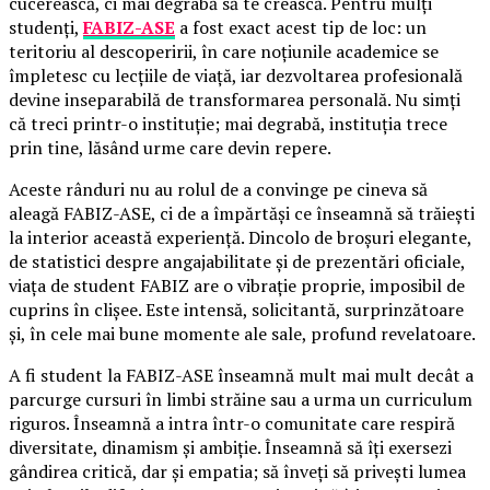
cucerească, ci mai degrabă să te crească. Pentru mulţi
studenţi,
FABIZ-ASE
a fost exact acest tip de loc: un
teritoriu al descoperirii, în care noțiunile academice se
împletesc cu lecțiile de viață, iar dezvoltarea profesională
devine inseparabilă de transformarea personală. Nu simți
că treci printr-o instituție; mai degrabă, instituția trece
prin tine, lăsând urme care devin repere.
Aceste rânduri nu au rolul de a convinge pe cineva să
aleagă FABIZ-ASE, ci de a împărtăși ce înseamnă să trăiești
la interior această experiență. Dincolo de broșuri elegante,
de statistici despre angajabilitate și de prezentări oficiale,
viața de student FABIZ are o vibrație proprie, imposibil de
cuprins în clișee. Este intensă, solicitantă, surprinzătoare
și, în cele mai bune momente ale sale, profund revelatoare.
A fi student la FABIZ-ASE înseamnă mult mai mult decât a
parcurge cursuri în limbi străine sau a urma un curriculum
riguros. Înseamnă a intra într-o comunitate care respiră
diversitate, dinamism și ambiție. Înseamnă să îți exersezi
gândirea critică, dar și empatia; să înveți să privești lumea