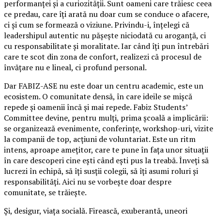
performanței și a curiozității. Sunt oameni care trăiesc ceea
ce predau, care îți arată nu doar cum se conduce o afacere,
ci și cum se formează o viziune. Privindu-i, înțelegi că
leadershipul autentic nu pășește niciodată cu aroganță, ci
cu responsabilitate și moralitate. Iar când îți pun întrebări
care te scot din zona de confort, realizezi că procesul de
învățare nu e lineal, ci profund personal.
Dar FABIZ-ASE nu este doar un centru academic, este un
ecosistem. O comunitate densă, în care ideile se mișcă
repede și oamenii încă și mai repede. Fabiz Students’
Committee devine, pentru mulți, prima școală a implicării:
se organizează evenimente, conferințe, workshop-uri, vizite
la companii de top, acțiuni de voluntariat. Este un ritm
intens, aproape amețitor, care te pune în fața unor situații
în care descoperi cine ești când ești pus la treabă. Înveți să
lucrezi în echipă, să îți susții colegii, să îți asumi roluri și
responsabilități. Aici nu se vorbește doar despre
comunitate, se trăiește.
Și, desigur, viața socială. Firească, exuberantă, uneori