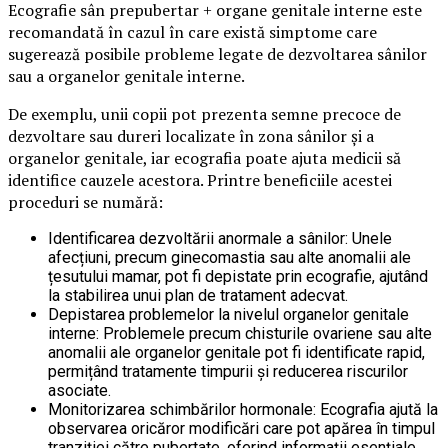
Ecografie sân prepubertar + organe genitale interne este
recomandată în cazul în care există simptome care
sugerează posibile probleme legate de dezvoltarea sânilor
sau a organelor genitale interne.
De exemplu, unii copii pot prezenta semne precoce de
dezvoltare sau dureri localizate în zona sânilor și a
organelor genitale, iar ecografia poate ajuta medicii să
identifice cauzele acestora. Printre beneficiile acestei
proceduri se numără:
Identificarea dezvoltării anormale a sânilor: Unele
afecțiuni, precum ginecomastia sau alte anomalii ale
țesutului mamar, pot fi depistate prin ecografie, ajutând
la stabilirea unui plan de tratament adecvat.
Depistarea problemelor la nivelul organelor genitale
interne: Problemele precum chisturile ovariene sau alte
anomalii ale organelor genitale pot fi identificate rapid,
permițând tratamente timpurii și reducerea riscurilor
asociate.
Monitorizarea schimbărilor hormonale: Ecografia ajută la
observarea oricăror modificări care pot apărea în timpul
tranziției către pubertate, oferind informații esențiale