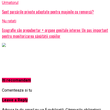
Urmatorul
Sunt parcările private adaptate pentru mașinile cu remorcă?
Nu ratati
Ecografie sân prepubertar + organe genitale interne: Un pas important
pentru monitorizarea sănătății copiilor
Iti recomandam
Comenteaza si tu
Leave a Reply
Adresa ta de email nu va fi publicată.
Câmpurile obligatorii