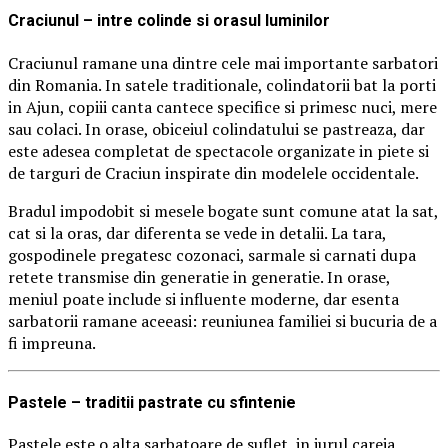
Craciunul – intre colinde si orasul luminilor
Craciunul ramane una dintre cele mai importante sarbatori
din Romania. In satele traditionale, colindatorii bat la porti
in Ajun, copiii canta cantece specifice si primesc nuci, mere
sau colaci. In orase, obiceiul colindatului se pastreaza, dar
este adesea completat de spectacole organizate in piete si
de targuri de Craciun inspirate din modelele occidentale.
Bradul impodobit si mesele bogate sunt comune atat la sat,
cat si la oras, dar diferenta se vede in detalii. La tara,
gospodinele pregatesc cozonaci, sarmale si carnati dupa
retete transmise din generatie in generatie. In orase,
meniul poate include si influente moderne, dar esenta
sarbatorii ramane aceeasi: reuniunea familiei si bucuria de a
fi impreuna.
Pastele – traditii pastrate cu sfintenie
Pastele este o alta sarbatoare de suflet, in jurul careia