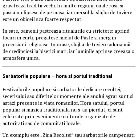
graviteaza traditii vechi. In multe regiuni, ouale rosii si
pasca nu lipsesc de pe masa, iar mersul la slujba de Inviere
este un obicei inca foarte respectat.
In sate, oamenii pastreaza ritualurile cu strictete: aprind
focuri in curti, pregatesc mielul de Paste si merg in
procesiuni religioase. In orase, slujba de Inviere aduna mii
de credinciosi la biserici mari, iar luminile aprinse creeaza o
atmosfera unica.
Sarbatorile populare – hora si portul traditional
Festivalurile populare si sarbatorile dedicate recoltei,
secerisului sau diferitelor momente ale anului agrar sunt si
astazi prezente in viata romanilor. Hora satului, portul
popular si muzica traditionala nu s-au pierdut, ci sunt
celebrate prin evenimente culturale organizate de
autoritati sau de comunitati locale.
Un exemplu este „Ziua Recoltei” sau sarbatorile campenesti