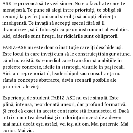
ASE te provoacă să te vezi sincer. Nu e o facultate care te
menajează. Te pune să alegi între priorități, te obligă să
renunți la perfecționismul steril și să adopți eficiența
inteligentă. Te învață să accepți eșecul fără să îl
dramatizezi, să îl folosești ca pe un instrument al evoluției.
Aici, căderile sunt firești, iar ridicările sunt obligatorii.
FABIZ-ASE nu este doar o instituție care îți deschide uși.
Este locul în care înveți cum să le construiești singur atunci
când nu există. Este mediul care transformă ambițiile în
proiecte concrete, ideile în strategii, visurile în pași reali.
Aici, antreprenoriatul, leadershipul sau consultanța nu
rămân concepte abstracte, devin scenarii posibile ale
propriei tale vieți.
Experiența de student FABIZ-ASE nu este simplă. Este
plină, intensă, neordonată uneori, dar profund formativă.
Și cred că exact în aceste contraste stă frumusețea ei. Dacă
intri cu mintea deschisă și cu dorința sinceră de a deveni
mai mult decât ești astăzi, vei ieși alt om. Mai puternic. Mai
curios. Mai viu.