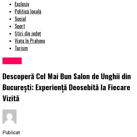
Exclusiv
Politică locală
Social
Sport
Știri din județ
Viața în Prahova
Turism
Cultură
Descoperă Cel Mai Bun Salon de Unghii din
București: Experiență Deosebită la Fiecare
Vizită
Publicat