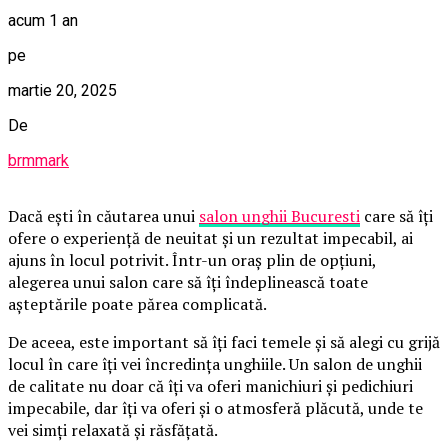
acum 1 an
pe
martie 20, 2025
De
brmmark
Dacă ești în căutarea unui
salon unghii Bucuresti
care să îți
ofere o experiență de neuitat și un rezultat impecabil, ai
ajuns în locul potrivit. Într-un oraș plin de opțiuni,
alegerea unui salon care să îți îndeplinească toate
așteptările poate părea complicată.
De aceea, este important să îți faci temele și să alegi cu grijă
locul în care îți vei încredința unghiile. Un salon de unghii
de calitate nu doar că îți va oferi manichiuri și pedichiuri
impecabile, dar îți va oferi și o atmosferă plăcută, unde te
vei simți relaxată și răsfățată.