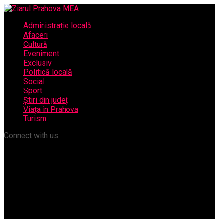
Administrație locală
Afaceri
Cultură
Eveniment
Exclusiv
Politică locală
Social
Sport
Știri din județ
Viața în Prahova
Turism
Connect with us