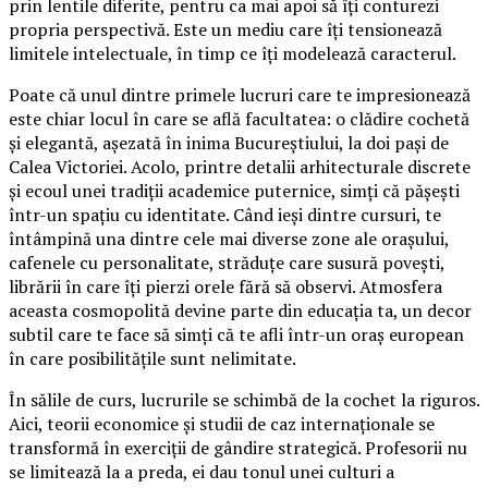
prin lentile diferite, pentru ca mai apoi să îți conturezi
propria perspectivă. Este un mediu care îți tensionează
limitele intelectuale, în timp ce îți modelează caracterul.
Poate că unul dintre primele lucruri care te impresionează
este chiar locul în care se află facultatea: o clădire cochetă
și elegantă, așezată în inima Bucureștiului, la doi pași de
Calea Victoriei. Acolo, printre detalii arhitecturale discrete
și ecoul unei tradiții academice puternice, simți că pășești
într-un spațiu cu identitate. Când ieși dintre cursuri, te
întâmpină una dintre cele mai diverse zone ale orașului,
cafenele cu personalitate, străduțe care susură povești,
librării în care îți pierzi orele fără să observi. Atmosfera
aceasta cosmopolită devine parte din educația ta, un decor
subtil care te face să simți că te afli într-un oraș european
în care posibilitățile sunt nelimitate.
În sălile de curs, lucrurile se schimbă de la cochet la riguros.
Aici, teorii economice și studii de caz internaționale se
transformă în exerciții de gândire strategică. Profesorii nu
se limitează la a preda, ei dau tonul unei culturi a