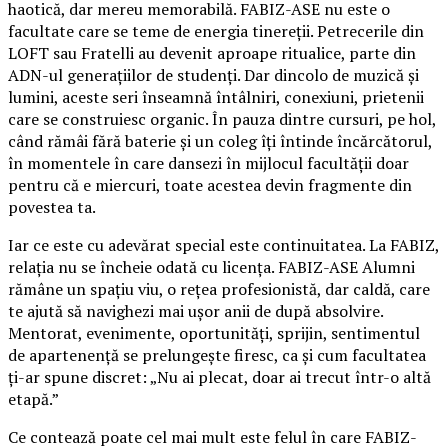
haotică, dar mereu memorabilă. FABIZ-ASE nu este o
facultate care se teme de energia tinereții. Petrecerile din
LOFT sau Fratelli au devenit aproape ritualice, parte din
ADN-ul generațiilor de studenți. Dar dincolo de muzică și
lumini, aceste seri înseamnă întâlniri, conexiuni, prietenii
care se construiesc organic. În pauza dintre cursuri, pe hol,
când rămâi fără baterie și un coleg îți întinde încărcătorul,
în momentele în care dansezi în mijlocul facultății doar
pentru că e miercuri, toate acestea devin fragmente din
povestea ta.
Iar ce este cu adevărat special este continuitatea. La FABIZ,
relația nu se încheie odată cu licența. FABIZ-ASE Alumni
rămâne un spațiu viu, o rețea profesionistă, dar caldă, care
te ajută să navighezi mai ușor anii de după absolvire.
Mentorat, evenimente, oportunități, sprijin, sentimentul
de apartenență se prelungește firesc, ca și cum facultatea
ți-ar spune discret: „Nu ai plecat, doar ai trecut într-o altă
etapă.”
Ce contează poate cel mai mult este felul în care FABIZ-