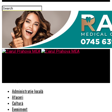
Ziarul Prahova MEA
Descoperă Cel Mai Bun Salon de Unghii din București:
Experiență Deosebită la Fiecare Vizită
Administrație locală
Afaceri
Cultură
Eveniment