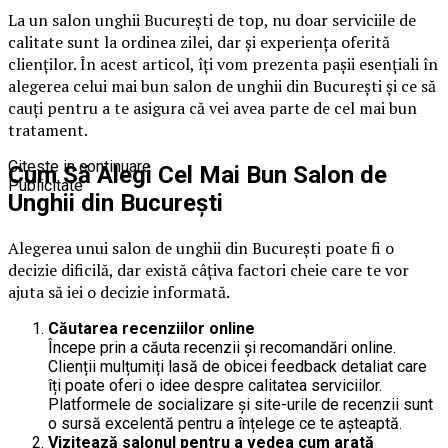
La un salon unghii București de top, nu doar serviciile de
calitate sunt la ordinea zilei, dar și experiența oferită
clienților. În acest articol, îți vom prezenta pașii esențiali în
alegerea celui mai bun salon de unghii din București și ce să
cauți pentru a te asigura că vei avea parte de cel mai bun
tratament.
Citeste in continuare
Cum Să Alegi Cel Mai Bun Salon de
Publicitate
Unghii din București
Alegerea unui salon de unghii din București poate fi o
decizie dificilă, dar există câțiva factori cheie care te vor
ajuta să iei o decizie informată.
Căutarea recenziilor online
Începe prin a căuta recenzii și recomandări online.
Clienții mulțumiți lasă de obicei feedback detaliat care
îți poate oferi o idee despre calitatea serviciilor.
Platformele de socializare și site-urile de recenzii sunt
o sursă excelentă pentru a înțelege ce te așteaptă.
Vizitează salonul pentru a vedea cum arată