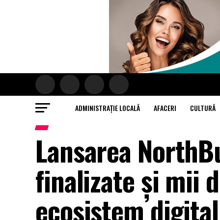
ADMINISTRAȚIE LOCALĂ
AFACERI
CULTURĂ
Lansarea NorthBuc
finalizate și mii 
ecosistem digital