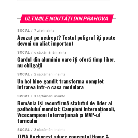
ULTIMILE NOUTĂȚI DIN PRAHOVA
SOCIAL
7 zile inainte
Acuzat pe nedrept? Testul poligraf îţi poate
deveni un aliat important
SOCIAL
o săptămână inainte
Gardul din aluminiu care îți oferă timp liber,
nu obligații
SOCIAL
2 săptămâni inainte
Un hol bine gandit transforma complet
intrarea intr-o casa modulara
SPORT
3 săptămâni inainte
România își reconfirmă statutul de lider al
padbolului mondial: Campioni Internaționali,
Vicecampioni Internaționali și MVP-ul
turneului
SOCIAL
3 săptămâni inainte
TUYA Bucharest aduce conceptul Home &