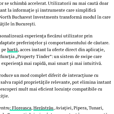
r se schimbă accelerat. Utilizatorii nu mai caută doar
stant la informație și instrumente care simplifică
t, North Bucharest Investments transformă modul în care
ățile în București.
rsonalizează experiența fiecărui utilizator prin
adaptate preferințelor și comportamentului de căutare.
ă pe
hartă
, acces instant la oferte direct din aplicație,
și funcția „Property Tinder”: un sistem de swipe care
 experiență mai rapidă, mai smart și mai intuitivă.
troduce un mod complet diferit de interacțiune cu
t salva rapid proprietățile relevante, pot elimina instant
 descoperi mult mai eficient locuințe compatibile cu
iție.
entru
: Floreasca
,
Herăstrău
, Aviației, Pipera, Tunari,