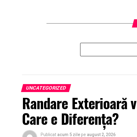
UNCATEGORIZED
Randare Exterioară v
Care e Diferența?
Publicat
acum 5 zile
pe
august 2, 2026