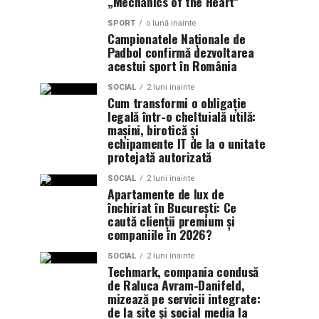
„Mechanics of the Heart”
SPORT
o lună inainte
Campionatele Naționale de
Padbol confirmă dezvoltarea
acestui sport în România
SOCIAL
2 luni inainte
Cum transformi o obligație
legală într-o cheltuială utilă:
mașini, birotică și
echipamente IT de la o unitate
protejată autorizată
SOCIAL
2 luni inainte
Apartamente de lux de
închiriat în București: Ce
caută clienții premium și
companiile în 2026?
SOCIAL
2 luni inainte
Techmark, compania condusă
de Raluca Avram-Danifeld,
mizează pe servicii integrate:
de la site și social media la