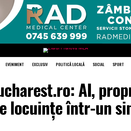
EVENIMENT
EXCLUSIV
POLITICĂ LOCALĂ
SOCIAL
SPORT
harest.ro: AI, propr
de locuințe într-un s