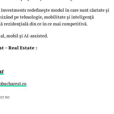
 Investments redefinește modul în care sunt căutate și
 mizând pe tehnologie, mobilitate și inteligență
ață rezidențială din ce în ce mai competitivă.
al, mobil și AI-assisted.
t – Real Estate :
4f
hbucharest.ro
ST.RO