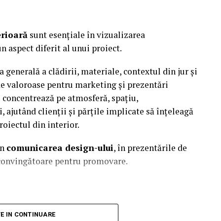
erioară
sunt esențiale în vizualizarea
n aspect diferit al unui proiect.
generală a clădirii, materiale, contextul din jur și
e valoroase pentru marketing și prezentări
e concentrează pe atmosferă, spațiu,
, ajutând clienții și părțile implicate să înțeleagă
oiectul din interior.
în
comunicarea design-ului
, în prezentările de
e convingătoare pentru promovare.
a clădirii, materialele, contextul și impactul vizual
TE IN CONTINUARE