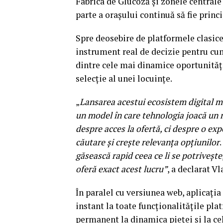
Fabrica de Glucoză și zonele centrale 
parte a orașului continuă să fie princi
Spre deosebire de platformele clasice
instrument real de decizie pentru cu
dintre cele mai dinamice oportunități
selecție al unei locuințe.
„
Lansarea acestui ecosistem digital m
un model în care tehnologia joacă un r
despre acces la ofertă, ci despre o ex
căutare și crește relevanța opțiunilor
.
găsească rapid ceea ce li se potrivește
oferă exact acest lucru”
, a declarat 
În paralel cu versiunea web, aplicați
instant la toate funcționalitățile pla
permanent la dinamica pieței și la cel