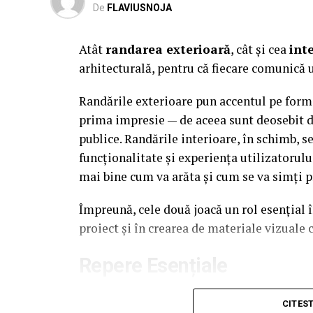
De
FLAVIUSNOJA
Atât
randarea exterioară
, cât și cea
int
arhitecturală, pentru că fiecare comunică u
Randările exterioare pun accentul pe forma 
prima impresie — de aceea sunt deosebit d
publice. Randările interioare, în schimb, s
funcționalitate și experiența utilizatorului
mai bine cum va arăta și cum se va simți pr
Împreună, cele două joacă un rol esențial 
proiect și în crearea de materiale vizual
Repere Esențiale
Randările exterioare arată forma generală 
CITES