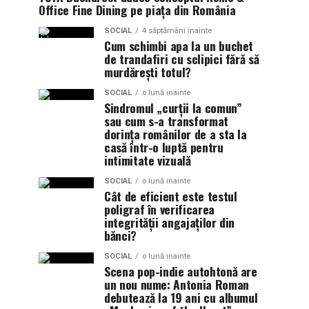
Office Fine Dining pe piața din România
SOCIAL
4 săptămâni inainte
Cum schimbi apa la un buchet
de trandafiri cu sclipici fără să
murdărești totul?
SOCIAL
o lună inainte
Sindromul „curții la comun”
sau cum s-a transformat
dorința românilor de a sta la
casă într-o luptă pentru
intimitate vizuală
SOCIAL
o lună inainte
Cât de eficient este testul
poligraf în verificarea
integrității angajaților din
bănci?
SOCIAL
o lună inainte
Scena pop-indie autohtonă are
un nou nume: Antonia Roman
debutează la 19 ani cu albumul