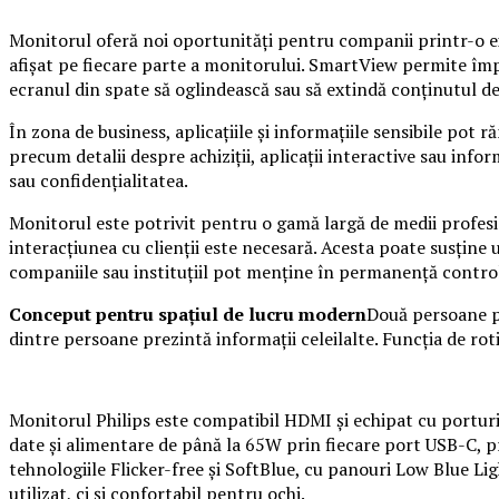
Monitorul oferă noi oportunități pentru companii printr-o e
afișat pe fiecare parte a monitorului. SmartView permite împ
ecranul din spate să oglindească sau să extindă conținutul de 
În zona de business, aplicațiile și informațiile sensibile pot 
precum detalii despre achiziții, aplicații interactive sau inf
sau confidențialitatea.
Monitorul este potrivit pentru o gamă largă de medii profesion
interacțiunea cu clienții este necesară. Acesta poate susține u
companiile sau instituțiil pot menține în permanență controlu
Conceput pentru spațiul de lucru modern
Două persoane po
dintre persoane prezintă informații celeilalte. Funcția de rot
Monitorul Philips este compatibil HDMI și echipat cu porturi 
date și alimentare de până la 65W prin fiecare port USB-C, pr
tehnologiile Flicker-free și SoftBlue, cu panouri Low Blue L
utilizat, ci și confortabil pentru ochi.