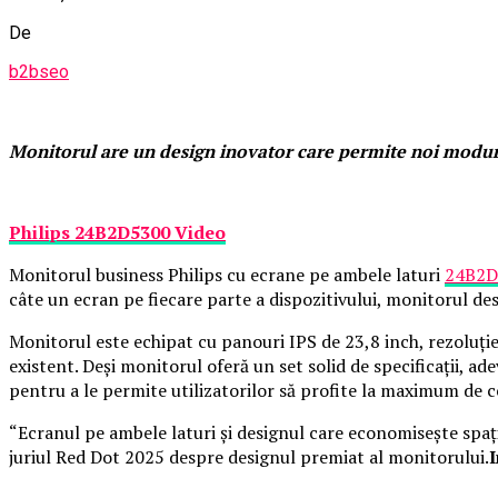
De
b2bseo
Monitorul are un design inovator care permite noi moduri
Philips 24B2D5300 Video
Monitorul business Philips cu ecrane pe ambele laturi
24B2D
câte un ecran pe fiecare parte a dispozitivului, monitorul desch
Monitorul este echipat cu panouri IPS de 23,8 inch, rezoluț
existent. Deși monitorul oferă un set solid de specificații, a
pentru a le permite utilizatorilor să profite la maximum de c
“Ecranul pe ambele laturi și designul care economisește spațiu
juriul Red Dot 2025 despre designul premiat al monitorului.
I