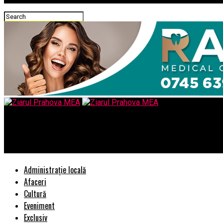
Ziarul Prahova MEA
Philips lansează primul monitor standalone cu ecran pe ambele l
Administrație locală
Afaceri
Cultură
Eveniment
Exclusiv