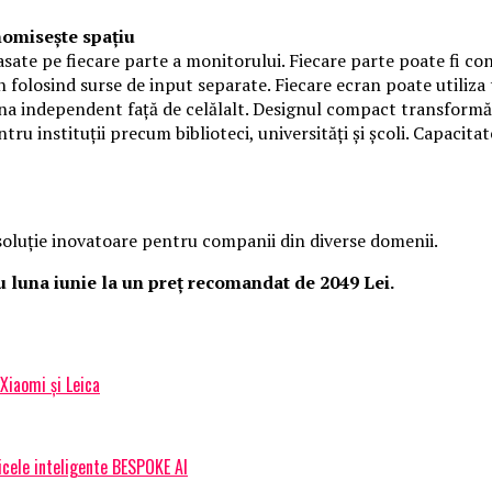
nomisește spațiu
te pe fiecare parte a monitorului. Fiecare parte poate fi con
olosind surse de input separate. Fiecare ecran poate utiliza t
iona independent față de celălalt. Designul compact transformă 
tru instituții precum biblioteci, universități și școli. Capacit
 soluție inovatoare pentru companii din diverse domenii.
 luna iunie la un preț recomandat de 2049 Lei.
 Xiaomi și Leica
icele inteligente BESPOKE AI