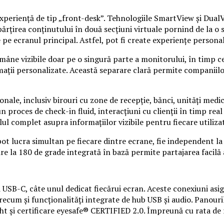
xperiență de tip „front-desk”. Tehnologiile SmartView și Dual
ărțirea conținutului în două secțiuni virtuale pornind de la o
pe ecranul principal. Astfel, pot fi create experiențe personali
rămâne vizibile doar pe o singură parte a monitorului, în timp c
ormații personalizate. Această separare clară permite companiil
ale, inclusiv birouri cu zone de recepție, bănci, unități medica
n proces de check-in fluid, interacțiuni cu clienții în timp real
l complet asupra informațiilor vizibile pentru fiecare utiliza
t lucra simultan pe fiecare dintre ecrane, fie independent la a
ire la 180 de grade integrată în bază permite partajarea facilă
USB-C, câte unul dedicat fiecărui ecran. Aceste conexiuni asigu
ecum și funcționalități integrate de hub USB și audio. Panouri
ight și certificare eyesafe® CERTIFIED 2.0. Împreună cu rata d