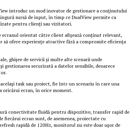
View introduc un mod inovator de gestionare a conținutului
 singură sursă de input, în timp ce DualView permite ca
zate pentru clienți sau vizitatori.
e ecranul orientat către client afișează conținut relevant,
or să ofere experiențe atractive fără a compromite eficiența
le, ghișee de servicii și multe alte scenarii unde
 și gestionarea securizată a datelor sensibile, deoarece
tor.
celași task sau proiect, fie într-un scenariu în care una
 a oricărui ecran, în orice moment.
ră conectivitate fluidă pentru dispozitive, transfer rapid de
le fiecărui ecran sunt, de asemenea, proiectate cu
e refresh rapidă de 120Hz, monitorul nu este doar ușor de