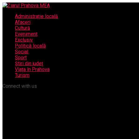
Administrație locală
Afaceri
Cultură
Eveniment
Exclusiv
Politică locală
Social
Sport
Știri din județ
Viața în Prahova
Turism
Connect with us