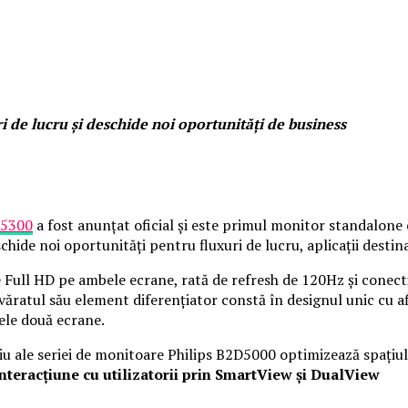
 de lucru și deschide noi oportunități de business
5300
a fost anunțat oficial și este primul monitor standalone 
ide noi oportunități pentru fluxuri de lucru, aplicații destinate
ie Full HD pe ambele ecrane, rată de refresh de 120Hz și conec
devăratul său element diferențiator constă în designul unic cu 
ele două ecrane.
 ale seriei de monitoare Philips B2D5000 optimizează spațiul de
nteracțiune cu utilizatorii prin SmartView și DualView