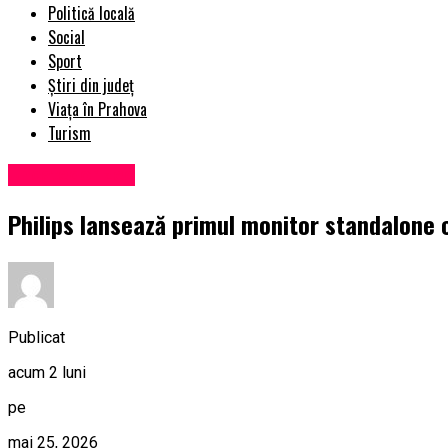
Politică locală
Social
Sport
Știri din județ
Viața în Prahova
Turism
Uncategorized
Philips lansează primul monitor standalone 
Publicat
acum 2 luni
pe
mai 25, 2026