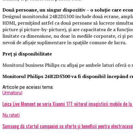
Două persoane, un singur dispozitiv – o soluție care eco
Designul monitorului 24B2D5300 include două ecrane, amplasa
HDMI, permițând astfel ca două persoane să lucreze simultan f
picture și picture-by-picture), și are capacitatea de a funcț
limitate ca dimensiune, nu doar în mediile corporate, ci și pen
nevoii de afișaje suplimentare în spațiile comune de lucru.
Preț și disponibilitate
Monitorul business Philips cu afișaj pe ambele laturi oferă o
Monitorul Philips 24B2D5300 va fi disponibil începând cu
Articole pe aceiasi tema:
Urmatorul
Leica Live Moment pe seria Xiaomi 17T: viitorul imagisticii mobile de la
Nu ratati
Samsung dă startul campaniei cu oferte și beneficii pentru electrocasn