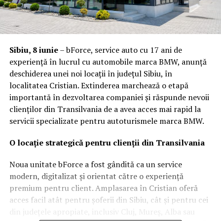
Sibiu, 8 iunie
– bForce, service auto cu 17 ani de
experiență în lucrul cu automobile marca BMW, anunță
deschiderea unei noi locații în județul Sibiu, în
localitatea Cristian. Extinderea marchează o etapă
importantă în dezvoltarea companiei și răspunde nevoii
clienților din Transilvania de a avea acces mai rapid la
servicii specializate pentru autoturismele marca BMW.
O locație strategică pentru clienții din Transilvania
Noua unitate bForce a fost gândită ca un service
modern, digitalizat și orientat către o experiență
premium pentru client. Amplasarea în Cristian oferă
acces facil atât pentru șoferii din Sibiu, cât și pentru cei
din județele apropiate, inclusiv Cluj, Mureș, Alba sau