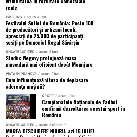
vizibilitatea în rezultate comerciale
reale
În multe cazuri, cea mai eficientă abordare este să
EXCLUSIV
acum 3 luni
folosești ambele tipuri, deoarece se
completează
Festivalul Suflet de România: Peste 100
reciproc
și oferă o înțelegere completă a proiectului.
de producători și artizani locali,
apreciați de 25.000 de participanți
Când Randările Exterioare Sunt Mai
sosiți pe Domeniul Regal Săvârșin
Importante
UNCATEGORIZED
acum 3 luni
Studiu: Wegovy protejează masa
musculară mai eficient decât Mounjaro
Randările exterioare devin mai importante atunci când
accentul cade pe prezentarea design-ului clădirii, a
VIAȚA ÎN PRAHOVA
acum 2 luni
fațadei, materialelor și relației cu împrejurimile.
Cum influențează viteza de deplasare
aderența mașinii?
Sunt deosebit de valoroase în etapele timpurii de
SPORT
acum 2 luni
marketing, în promovarea imobiliară, în prezentările
Campionatele Naționale de Padbol
publice și la aprobările clienților, unde
prima impresie
confirmă dezvoltarea acestui sport în
România
joacă un rol decisiv. Sunt esențiale și atunci când
arhitectura, scara sau contextul terenului influențează
UNCATEGORIZED
acum 3 săptămâni
puternic deciziile.
MAREA DESCHIDERE NIBIRU, azi 16 IULIE!