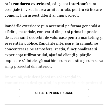
Atât
randarea exterioară
, cât și cea
interioară
sunt
esențiale în vizualizarea arhitecturală, pentru că fiecare
comunică un aspect diferit al unui proiect.
Randările exterioare pun accentul pe forma generală a
clădirii, materiale, contextul din jur și prima impresie —
de aceea sunt deosebit de valoroase pentru marketing și
prezentări publice. Randările interioare, în schimb, se
concentrează pe atmosferă, spațiu, funcționalitate și
Școala de mecanici bForce, un proiect pentru
experiența utilizatorului, ajutând clienții și părțile
formare profesională
implicate să înțeleagă mai bine cum va arăta și cum se va
simți proiectul din interior.
Pe lângă serviciile auto, bForce pregătește lansarea unui
proiect dedicat formării profesionale în domeniu. Sub
Împreună, cele două joacă un rol esențial în
denumirea „Școala de mecanici bForce”, compania va
comunicarea design-ului
, în prezentările de proiect și
organiza cursuri de calificare pentru meseria de mecanic
în crearea de materiale vizuale convingătoare pentru
auto. Participanții vor putea obține competențe și
CITESTE IN CONTINUARE
promovare.
diplome recunoscute la nivel european, inițiativa având
rolul de a sprijini dezvoltarea profesională a celor care
Repere Esențiale
își doresc o carieră în acest domeniu.