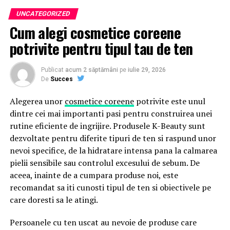
UNCATEGORIZED
În perioada următoare, service-ul din Cristian urmează
Randările exterioare arată forma generală a clădirii,
Cum alegi cosmetice coreene
să includă și servicii de ITP, completând astfel gama de
materialele, contextul și impactul vizual
potrivite pentru tipul tau de ten
soluții oferite clienților.
Randările interioare scot în evidență atmosfera,
calitatea spațiului, funcționalitatea și experiența
Service specializat, nu reprezentanță autorizată
Publicat
acum 2 săptămâni
pe
iulie 29, 2026
utilizatorului
De
Succes
bForce subliniază că este un service specializat cu
Ambele tipuri au roluri diferite, dar complementare,
Alegerea unor
cosmetice coreene
potrivite este unul
experineță pe marca BMW și colaborează cu anumite
în vizualizarea arhitecturală
dintre cei mai importanti pasi pentru construirea unei
reprezentanțe pentru achiziția de piese originale, însă
Sunt esențiale pentru marketing și ajută la
rutine eficiente de ingrijire. Produsele K-Beauty sunt
nu este reprezentanță și nici dealer autorizat al
prezentarea atractivă a proiectelor către clienți,
dezvoltate pentru diferite tipuri de ten si raspund unor
producătorului BMW.
cumpărători și public
nevoi specifice, de la hidratare intensa pana la calmarea
pielii sensibile sau controlul excesului de sebum. De
Prin deschiderea locației din Cristian, bForce își
Susțin comunicarea de design și fac ideile mai ușor
aceea, inainte de a cumpara produse noi, este
consolidează prezența pe piața serviciilor auto
de înțeles și evaluat
recomandat sa iti cunosti tipul de ten si obiectivele pe
specializate și aduce mai aproape de clienții din
Ce Este Randarea Exterioară?
care doresti sa le atingi.
Transilvania experiența acumulată în aproape două
decenii de activitate.
Persoanele cu ten uscat au nevoie de produse care
Randarea exterioară este procesul prin care se creează o