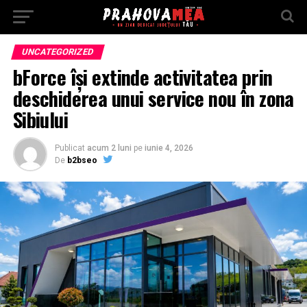
UNCATEGORIZED
bForce își extinde activitatea prin
deschiderea unui service nou în zona
Sibiului
Publicat
acum 2 luni
pe
iunie 4, 2026
De
b2bseo