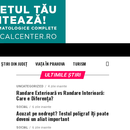
ȘTIRI DIN JUDEȚ
VIAȚA ÎN PRAHOVA
TURISM
ULTIMILE ȘTIRI
UNCATEGORIZED
4 zile inainte
Randare Exterioară vs Randare Interioară:
Care e Diferența?
SOCIAL
6 zile inainte
Acuzat pe nedrept? Testul poligraf îţi poate
deveni un aliat important
SOCIAL
6 zile inainte