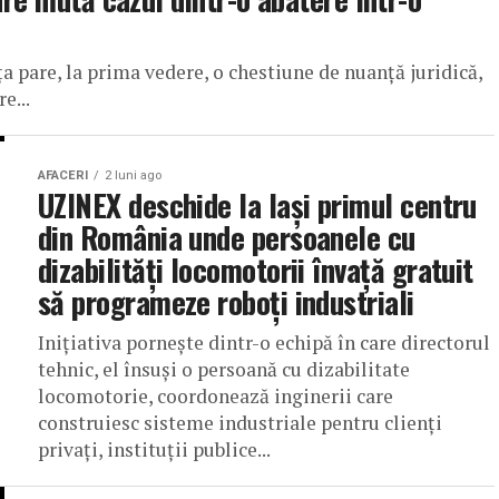
ența pare, la prima vedere, o chestiune de nuanță juridică,
e...
AFACERI
2 luni ago
UZINEX deschide la Iași primul centru
din România unde persoanele cu
dizabilități locomotorii învață gratuit
să programeze roboți industriali
Inițiativa pornește dintr-o echipă în care directorul
tehnic, el însuși o persoană cu dizabilitate
locomotorie, coordonează inginerii care
construiesc sisteme industriale pentru clienți
privați, instituții publice...