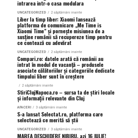
intrarea intr-o casa modulara
UNCATEGORIZED
2 săptămâni inainte
Liber la timp liber: Xiaomi lansează
platforma de comunicare „Me Time is
Xiaomi Time” și pornește misiunea de a
susține românii să recupereze timp pentru
ce contează cu adevărat
UNCATEGORIZED
2 săptămâni inainte
Compari.ro: datele arată că românii au
intrat în modul de vacanță – produsele
asociate călătoriilor și categoriile dedicate
timpului liber sunt în creștere
2 săptămâni inainte
StiriClujNapoca.ro – sursa ta de știri locale
și informații relevante din Cluj
AFACERI
3 săptămâni inainte
S-a lansat Selectat.ro, platforma care
selectează ce merită să știi
UNCATEGORIZED
3 săptămâni inainte
MAREA DESCHIDERE NIBIRU, azi 16 IULIE!