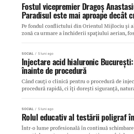
Fostul vicepremier Dragoș Anastasiu
Paradisul este mai aproape decât 
Pe fondul conflictului din Orientul Mijlociu și 
zonă ca urmare a închiderii spațiului aerian, fost
SOCIAL
5 luni ago
Injectare acid hialuronic București: 
înainte de procedură
Când cauți o clinică pentru o procedură de injec
procedură rapidă, ci îți dorești siguranță, natura
SOCIAL
5 luni ago
Rolul educativ al testării poligraf 
Într-o lume profesională în continuă schimbare, 