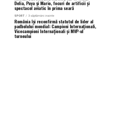
Delia, Puya și Mario, focuri de artificii și
spectacol aviatic în prima seară
SPORT
3 săptămâni inainte
România își reconfirmă statutul de lider al
padbolului mondial: Campioni Internaționali,
Vicecampioni Internaționali și MVP-ul
turneului