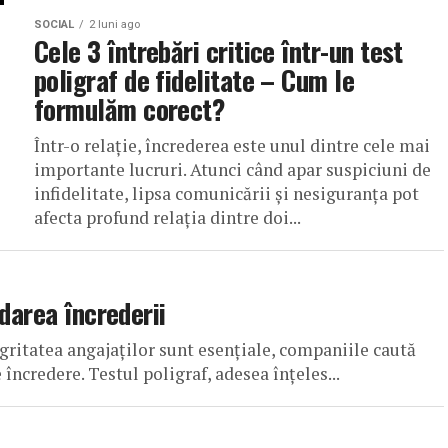
SOCIAL
2 luni ago
Cele 3 întrebări critice într-un test
poligraf de fidelitate – Cum le
formulăm corect?
Într-o relație, încrederea este unul dintre cele mai
importante lucruri. Atunci când apar suspiciuni de
infidelitate, lipsa comunicării și nesiguranța pot
afecta profund relația dintre doi...
darea încrederii
tegritatea angajaților sunt esențiale, companiile caută
ncredere. Testul poligraf, adesea înțeles...