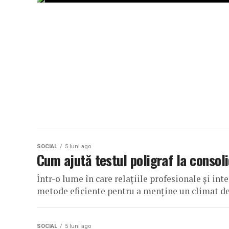
SOCIAL
5 luni ago
Cum ajută testul poligraf la consoli
Într-o lume în care relațiile profesionale și in
metode eficiente pentru a menține un climat de î
SOCIAL
5 luni ago