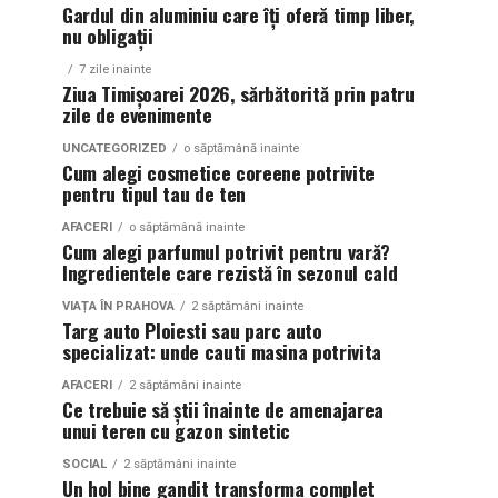
Gardul din aluminiu care îți oferă timp liber,
nu obligații
7 zile inainte
Ziua Timișoarei 2026, sărbătorită prin patru
zile de evenimente
UNCATEGORIZED
o săptămână inainte
Cum alegi cosmetice coreene potrivite
pentru tipul tau de ten
AFACERI
o săptămână inainte
Cum alegi parfumul potrivit pentru vară?
Ingredientele care rezistă în sezonul cald
VIAȚA ÎN PRAHOVA
2 săptămâni inainte
Targ auto Ploiesti sau parc auto
specializat: unde cauti masina potrivita
AFACERI
2 săptămâni inainte
Ce trebuie să știi înainte de amenajarea
unui teren cu gazon sintetic
SOCIAL
2 săptămâni inainte
Un hol bine gandit transforma complet