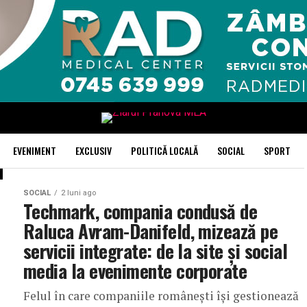
EVENIMENT
EXCLUSIV
POLITICĂ LOCALĂ
SOCIAL
SPORT
SOCIAL
2 luni ago
Techmark, compania condusă de
Raluca Avram-Danifeld, mizează pe
servicii integrate: de la site și social
media la evenimente corporate
Felul în care companiile românești își gestionează