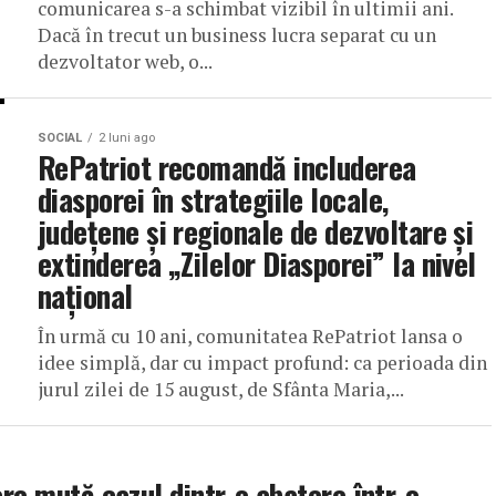
comunicarea s-a schimbat vizibil în ultimii ani.
Dacă în trecut un business lucra separat cu un
dezvoltator web, o...
SOCIAL
2 luni ago
RePatriot recomandă includerea
diasporei în strategiile locale,
județene și regionale de dezvoltare și
extinderea „Zilelor Diasporei” la nivel
național
În urmă cu 10 ani, comunitatea RePatriot lansa o
idee simplă, dar cu impact profund: ca perioada din
jurul zilei de 15 august, de Sfânta Maria,...
are mută cazul dintr-o abatere într-o