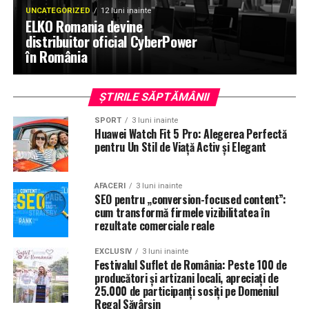
UNCATEGORIZED
12 luni inainte
ELKO Romania devine
distribuitor oficial CyberPower
în România
ȘTIRILE SĂPTĂMÂNII
SPORT
3 luni inainte
Huawei Watch Fit 5 Pro: Alegerea Perfectă
pentru Un Stil de Viață Activ și Elegant
AFACERI
3 luni inainte
SEO pentru „conversion-focused content”:
cum transformă firmele vizibilitatea în
rezultate comerciale reale
EXCLUSIV
3 luni inainte
Festivalul Suflet de România: Peste 100 de
producători și artizani locali, apreciați de
25.000 de participanți sosiți pe Domeniul
Regal Săvârșin