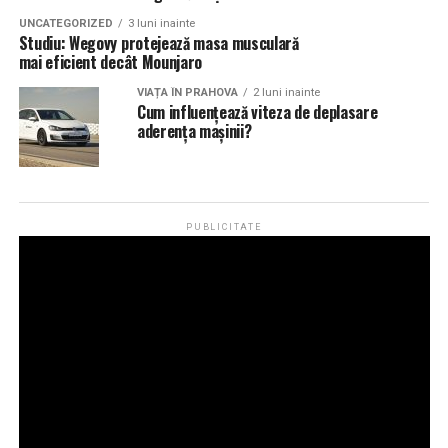
UNCATEGORIZED
3 luni inainte
Studiu: Wegovy protejează masa musculară
mai eficient decât Mounjaro
VIAȚA ÎN PRAHOVA
2 luni inainte
Cum influențează viteza de deplasare
aderența mașinii?
PUBLICITATE