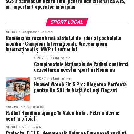
SGS a semnat un acord final pentru achizitionarea ATS,
un important operator american
SPORT LOCAL
SPORT
3 săptămâni inainte
România își reconfirmă statutul de lider al padbolului
mondial: Campioni Internaționali, Vicecampioni
Internaționali și MVP-ul turneului
SPORT
2 luni inainte
Campionatele Naționale de Padbol confirmă
dezvoltarea acestui sport în România
SPORT
3 luni inainte
Huawei Watch Fit 5 Pro: Alegerea Perfectă
pentru Un Stil de Viață Activ și Elegant
AFACERI
5 luni inainte
Padbol România ajunge în Valea Jiului. Petrila devine
centru oficial!
SPORT
6 luni inainte
Proiectul F.E.I.B. demarează: Uniunea Europeană sprijină