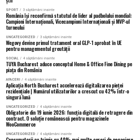
știi
SPORT
3 săptămâni inainte
România își reconfirmă statutul de lider al padbolului mondial:
Campioni Internaționali, Vicecampioni Internaționali și MVP-ul
turneului
UNCATEGORIZED
3 săptămâni inainte
Wegovy devine primul tratament oral GLP-1 aprobat în UE
pentru managementul greutății
SOCIAL
4 săptămâni inainte
TUYA Bucharest aduce conceptul Home & Office Fine Dining pe
piața din România
AFACERI
4 săptămâni inainte
Aplicația North Bucharest accelerează digitalizarea pieței
rezidențiale | Numărul utilizatorilor a crescut cu 42% într-o
singură lună
UNCATEGORIZED
4 săptămâni inainte
Obligatorie din 19 iunie 2026: funcția digitală de retragere din
contract. O soluție românească pentru magazinele
WooCommerce
UNCATEGORIZED
4 săptămâni inainte
Consumatorii au trimis cu 40% mai multe cereri de negociere