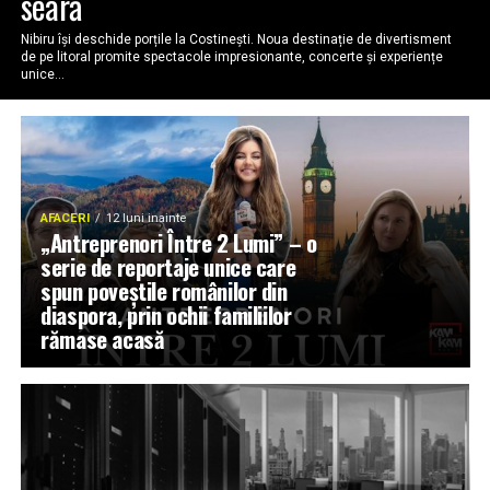
seară
Nibiru își deschide porțile la Costinești. Noua destinație de divertisment
de pe litoral promite spectacole impresionante, concerte și experiențe
unice...
AFACERI
12 luni inainte
„Antreprenori Între 2 Lumi” – o
serie de reportaje unice care
spun poveștile românilor din
diaspora, prin ochii familiilor
rămase acasă