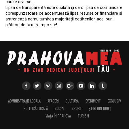
cauze diverse…
Lipsa de transparență este dublată și de o lipsă de comunicare
corespunzătoare ce accentuează lipsa resurselor financiare si
antrenează nemultumirea majorității cetățenilor, acei buni
plătitori de taxe și impozite!
ADMINISTRAȚIE LOCALĂ
AFACERI
CULTURĂ
EVENIMENT
EXCLUSIV
POLITICĂ LOCALĂ
SOCIAL
SPORT
ȘTIRI DIN JUDEȚ
VIAȚA ÎN PRAHOVA
TURISM