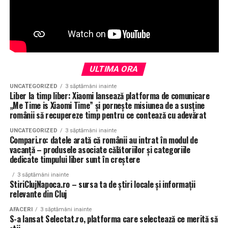
ULTIMA ORA
UNCATEGORIZED
3 săptămâni inainte
Liber la timp liber: Xiaomi lansează platforma de comunicare
„Me Time is Xiaomi Time” și pornește misiunea de a susține
românii să recupereze timp pentru ce contează cu adevărat
UNCATEGORIZED
3 săptămâni inainte
Compari.ro: datele arată că românii au intrat în modul de
vacanță – produsele asociate călătoriilor și categoriile
dedicate timpului liber sunt în creștere
3 săptămâni inainte
StiriClujNapoca.ro – sursa ta de știri locale și informații
relevante din Cluj
AFACERI
3 săptămâni inainte
S-a lansat Selectat.ro, platforma care selectează ce merită să