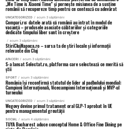
„Me Time is Xiaomi Time” și pornește misiunea de a susține
românii să recupereze timp pentru ce contează cu adevărat
UNCATEGORIZED
acum 3 săptămâni
Compari.ro: datele arată că românii au intrat în modul de
vacanță – produsele asociate călătoriilor și categoriile
dedicate timpului liber sunt în creștere
acum 3 săptămâni
StiriClujNapoca.ro – sursa ta de știri locale și informații
relevante din Cluj
AFACERI
acum 3 săptămâni
S-a lansat Selectat.ro, platforma care selectează ce merită să
știi
SPORT
acum 3 săptămâni
România își reconfirmă statutul de lider al padbolului mondial:
Campioni Internaționali, Vicecampioni Internaționali și MVP-ul
turneului
UNCATEGORIZED
acum 3 săptămâni
Wegovy devine primul tratament oral GLP-1 aprobat în UE
pentru managementul greutății
SOCIAL
acum 4 săptămâni
TUYA Bucharest aduce conceptul Home & Office Fine Dining pe