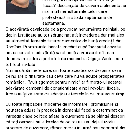
fiscală” declanșată de Guvern a alimentat și
mai mult nemulțumirile celor care
protestează în stradă săptămână de
săptămână.
O adevărată cavalcadă ce a provocat nenumărate neliniști , pe
deplin justificate au tot zdruncinat atît încrederea dar mai ales
au alimentat temerile tuturor oamenilor de bună credință din
Romînia. Promisiunile lansate imediat după începutul acestui
an au cauzat o adevărată sarabandă a emisiunilor în care
doamna ministră a portofoliului muncii-Lia Olguța Vasilescu a
tot fost invitată.
Numai că, din nefericire, din toate acestea s-a desprins ceva
ce nu are o finalitate sau ceva care nu va aduce prosperitatea
românilor . ‘‘Mult zgomot pentru nimic” ar fi motto-ul acestei
adevărate campanii de conștientizare a noii revoluții fiscale.
Aceasta își va arăta cu adevărat efectele în cel mai scurt timp.
Cu toate mijloacele moderne de informare , promisiunile și
noutatea adusă în practică în domeniul fiscal a determinat ca
întreaga clasă politica aflată la guvernare să se plângă deseori
că toți oamenii nu le înțeleg deloc rostul sau deja iluzoriul
program de guvernare, rămas mereu în urmă sau neonorat din