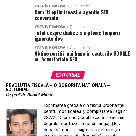
VIAȚA ÎN PRAHOVA
7 luni inainte
Cum îți optimizează o agenție SEO
conversiile
VIAȚA ÎN PRAHOVA
7 luni inainte
Totul despre diabet: simptome timpurii
ignorate des
VIAȚA ÎN PRAHOVA
7 luni inainte
Obtine pozitii mai bune in cautarile GOOGLE
cu Advertoriale SEO
EDITORIAL
REVOLUTIA FISCALA – O GOGORITA NATIONALA –
EDITORIAL
de prof.dr. Daniel Mihai
Exprimarea greoaie din textul Ordonanței
pentru modificarea și completarea Legii nr.
227/2015 privind Codul fiscal a creat mai
degrabă confuzie, în rândul angajaților,
decât să confere siguranța pe care și-o
doreau guvernanții. Această “revoluție