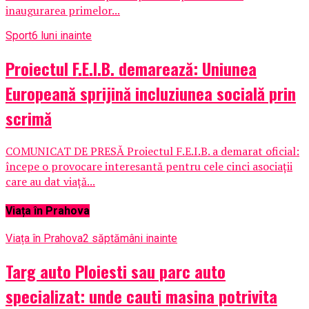
inaugurarea primelor...
Sport
6 luni inainte
Proiectul F.E.I.B. demarează: Uniunea
Europeană sprijină incluziunea socială prin
scrimă
COMUNICAT DE PRESĂ Proiectul F.E.I.B. a demarat oficial:
începe o provocare interesantă pentru cele cinci asociații
care au dat viață...
Viața în Prahova
Viața în Prahova
2 săptămâni inainte
Targ auto Ploiesti sau parc auto
specializat: unde cauti masina potrivita