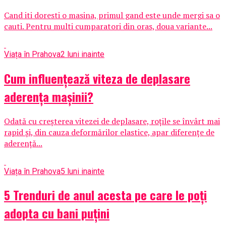
Cand iti doresti o masina, primul gand este unde mergi sa o
cauti. Pentru multi cumparatori din oras, doua variante...
Viața în Prahova
2 luni inainte
Cum influențează viteza de deplasare
aderența mașinii?
Odată cu creșterea vitezei de deplasare, roțile se învârt mai
rapid și, din cauza deformărilor elastice, apar diferențe de
aderență...
Viața în Prahova
5 luni inainte
5 Trenduri de anul acesta pe care le poți
adopta cu bani puțini