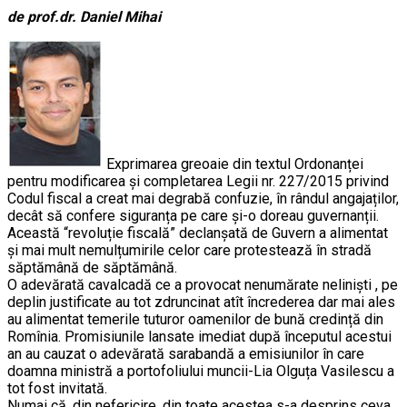
de prof.dr. Daniel Mihai
Exprimarea greoaie din textul Ordonanței
pentru modificarea și completarea Legii nr. 227/2015 privind
Codul fiscal a creat mai degrabă confuzie, în rândul angajaților,
decât să confere siguranța pe care și-o doreau guvernanții.
Această “revoluție fiscală” declanșată de Guvern a alimentat
și mai mult nemulțumirile celor care protestează în stradă
săptămână de săptămână.
O adevărată cavalcadă ce a provocat nenumărate neliniști , pe
deplin justificate au tot zdruncinat atît încrederea dar mai ales
au alimentat temerile tuturor oamenilor de bună credință din
Romînia. Promisiunile lansate imediat după începutul acestui
an au cauzat o adevărată sarabandă a emisiunilor în care
doamna ministră a portofoliului muncii-Lia Olguța Vasilescu a
tot fost invitată.
Numai că, din nefericire, din toate acestea s-a desprins ceva