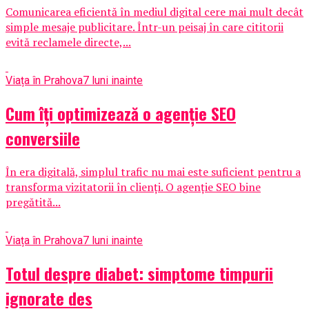
Comunicarea eficientă în mediul digital cere mai mult decât
simple mesaje publicitare. Într-un peisaj în care cititorii
evită reclamele directe,...
Viața în Prahova
7 luni inainte
Cum îți optimizează o agenție SEO
conversiile
În era digitală, simplul trafic nu mai este suficient pentru a
transforma vizitatorii în clienți. O agenție SEO bine
pregătită...
Viața în Prahova
7 luni inainte
Totul despre diabet: simptome timpurii
ignorate des