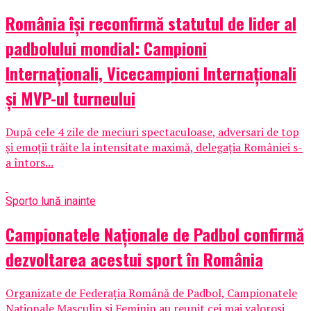
România își reconfirmă statutul de lider al
padbolului mondial: Campioni
Internaționali, Vicecampioni Internaționali
și MVP-ul turneului
După cele 4 zile de meciuri spectaculoase, adversari de top
și emoții trăite la intensitate maximă, delegația României s-
a întors...
Sport
o lună inainte
Campionatele Naționale de Padbol confirmă
dezvoltarea acestui sport în România
Organizate de Federația Română de Padbol, Campionatele
Naționale Masculin și Feminin au reunit cei mai valoroși