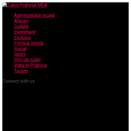
Administrație locală
Afaceri
Cultură
Eveniment
Exclusiv
Politică locală
Social
Sport
Știri din județ
Viața în Prahova
Turism
Connect with us