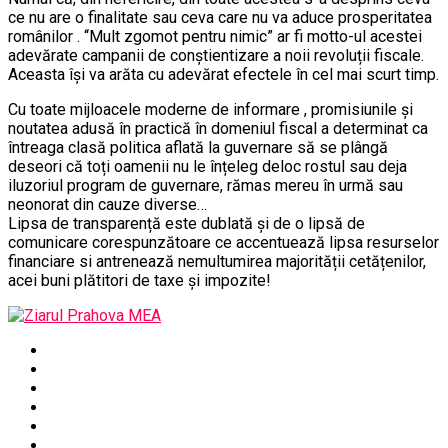
ce nu are o finalitate sau ceva care nu va aduce prosperitatea
românilor . ‘‘Mult zgomot pentru nimic” ar fi motto-ul acestei
adevărate campanii de conștientizare a noii revoluții fiscale.
Aceasta își va arăta cu adevărat efectele în cel mai scurt timp.
Cu toate mijloacele moderne de informare , promisiunile și
noutatea adusă în practică în domeniul fiscal a determinat ca
întreaga clasă politica aflată la guvernare să se plângă
deseori că toți oamenii nu le înțeleg deloc rostul sau deja
iluzoriul program de guvernare, rămas mereu în urmă sau
neonorat din cauze diverse…
Lipsa de transparență este dublată și de o lipsă de
comunicare corespunzătoare ce accentuează lipsa resurselor
financiare si antrenează nemultumirea majorității cetățenilor,
acei buni plătitori de taxe și impozite!