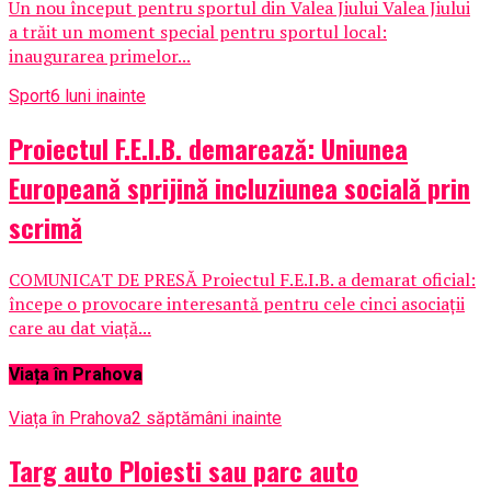
Un nou început pentru sportul din Valea Jiului Valea Jiului
a trăit un moment special pentru sportul local:
inaugurarea primelor...
Sport
6 luni inainte
Proiectul F.E.I.B. demarează: Uniunea
Europeană sprijină incluziunea socială prin
scrimă
COMUNICAT DE PRESĂ Proiectul F.E.I.B. a demarat oficial:
începe o provocare interesantă pentru cele cinci asociații
care au dat viață...
Viața în Prahova
Viața în Prahova
2 săptămâni inainte
Targ auto Ploiesti sau parc auto