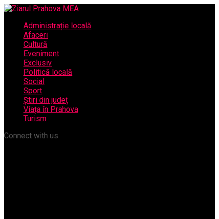
Administrație locală
Afaceri
Cultură
Eveniment
Exclusiv
Politică locală
Social
Sport
Știri din județ
Viața în Prahova
Turism
Connect with us