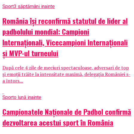
Sport
3 săptămâni inainte
România își reconfirmă statutul de lider al
padbolului mondial: Campioni
Internaționali, Vicecampioni Internaționali
și MVP-ul turneului
După cele 4 zile de meciuri spectaculoase, adversari de top
și emoții trăite la intensitate maximă, delegația României s-
a întors...
Sport
o lună inainte
Campionatele Naționale de Padbol confirmă
dezvoltarea acestui sport în România