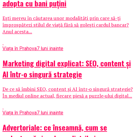
adopta cu bani puțini
Ești mereu în căutarea unor modalități prin care să-ți
împrospătezi stilul de viață fără să golești cardul bancar?
Anul acesta...
Viața în Prahova
7 luni inainte
Marketing digital explicat: SEO, content și
AI într-o singură strategie
De ce să îmbini SEO, content și AI într‑o singură strategie?
În mediul online actual, fiecare piesă a puzzle‑ului digital...
Viața în Prahova
7 luni inainte
Advertoriale: ce înseamnă, cum se