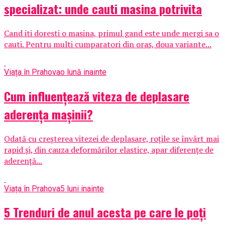
specializat: unde cauti masina potrivita
Cand iti doresti o masina, primul gand este unde mergi sa o
cauti. Pentru multi cumparatori din oras, doua variante...
Viața în Prahova
o lună inainte
Cum influențează viteza de deplasare
aderența mașinii?
Odată cu creșterea vitezei de deplasare, roțile se învârt mai
rapid și, din cauza deformărilor elastice, apar diferențe de
aderență...
Viața în Prahova
5 luni inainte
5 Trenduri de anul acesta pe care le poți