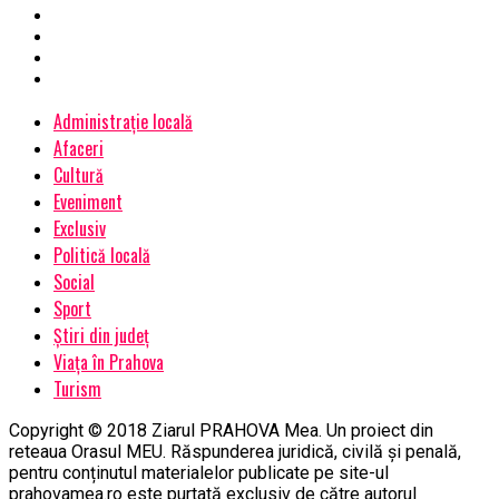
Administrație locală
Afaceri
Cultură
Eveniment
Exclusiv
Politică locală
Social
Sport
Știri din județ
Viața în Prahova
Turism
Copyright © 2018 Ziarul PRAHOVA Mea. Un proiect din
reteaua Orasul MEU. Răspunderea juridică, civilă și penală,
pentru conținutul materialelor publicate pe site-ul
prahovamea.ro este purtată exclusiv de către autorul