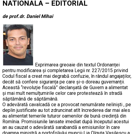
NATIONALA – EDITORIAL
de prof.dr. Daniel Mihai
Exprimarea greoaie din textul Ordonanței
pentru modificarea și completarea Legii nr. 227/2015 privind
Codul fiscal a creat mai degrabă confuzie, în rândul angajaților,
decât să confere siguranța pe care și-o doreau guvernanții.
Această “revoluție fiscală” declanșată de Guvern a alimentat
și mai mult nemulțumirile celor care protestează în stradă
săptămână de săptămână.
O adevărată cavalcadă ce a provocat nenumărate neliniști , pe
deplin justificate au tot zdruncinat atît încrederea dar mai ales
au alimentat temerile tuturor oamenilor de bună credință din
Romînia. Promisiunile lansate imediat după începutul acestui
an au cauzat o adevărată sarabandă a emisiunilor în care
doamna ministră a portofoliului muncii-Lia Olguța Vasilescu a