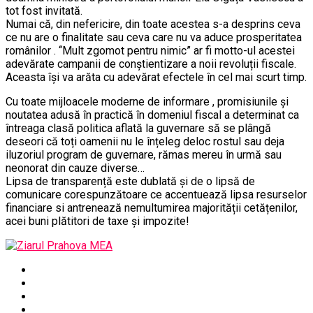
tot fost invitată.
Numai că, din nefericire, din toate acestea s-a desprins ceva
ce nu are o finalitate sau ceva care nu va aduce prosperitatea
românilor . ‘‘Mult zgomot pentru nimic” ar fi motto-ul acestei
adevărate campanii de conștientizare a noii revoluții fiscale.
Aceasta își va arăta cu adevărat efectele în cel mai scurt timp.
Cu toate mijloacele moderne de informare , promisiunile și
noutatea adusă în practică în domeniul fiscal a determinat ca
întreaga clasă politica aflată la guvernare să se plângă
deseori că toți oamenii nu le înțeleg deloc rostul sau deja
iluzoriul program de guvernare, rămas mereu în urmă sau
neonorat din cauze diverse…
Lipsa de transparență este dublată și de o lipsă de
comunicare corespunzătoare ce accentuează lipsa resurselor
financiare si antrenează nemultumirea majorității cetățenilor,
acei buni plătitori de taxe și impozite!