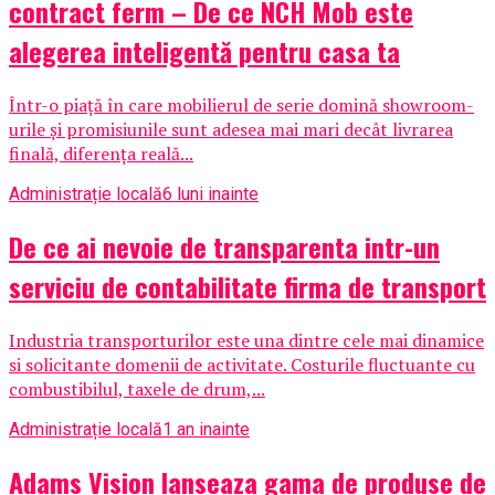
contract ferm – De ce NCH Mob este
alegerea inteligentă pentru casa ta
Într-o piață în care mobilierul de serie domină showroom-
urile și promisiunile sunt adesea mai mari decât livrarea
finală, diferența reală...
Administrație locală
6 luni inainte
De ce ai nevoie de transparenta intr-un
serviciu de contabilitate firma de transport
Industria transporturilor este una dintre cele mai dinamice
si solicitante domenii de activitate. Costurile fluctuante cu
combustibilul, taxele de drum,...
Administrație locală
1 an inainte
Adams Vision lanseaza gama de produse de