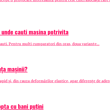
: unde cauti masina potrivita
auti. Pentru multi cumparatori din oras, doua variante...
ța mașinii?
apid și, din cauza deformărilor elastice, apar diferențe de adere
opta cu bani puțini