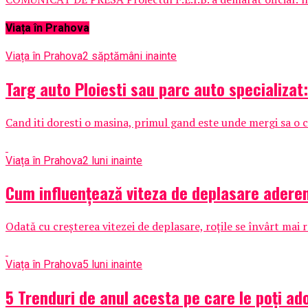
Viața în Prahova
Viața în Prahova
2 săptămâni inainte
Targ auto Ploiesti sau parc auto specializat
Cand iti doresti o masina, primul gand este unde mergi sa o c
Viața în Prahova
2 luni inainte
Cum influențează viteza de deplasare aderen
Odată cu creșterea vitezei de deplasare, roțile se învârt mai r
Viața în Prahova
5 luni inainte
5 Trenduri de anul acesta pe care le poți ad