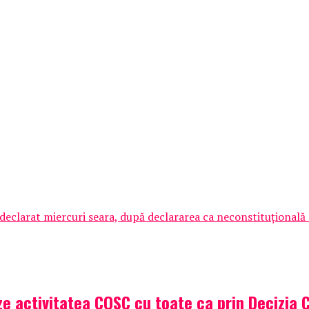
declarat miercuri seara, după declararea ca neconstituţională a
e activitatea COSC cu toate ca prin Decizia C