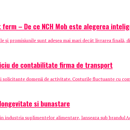
t ferm – De ce NCH Mob este alegerea inteli
 și promisiunile sunt adesea mai mari decât livrarea finală, di
iciu de contabilitate firma de transport
 solicitante domenii de activitate. Costurile fluctuante cu comb
longevitate si bunastare
n industria suplimentelor alimentare, lanseaza sub brandul