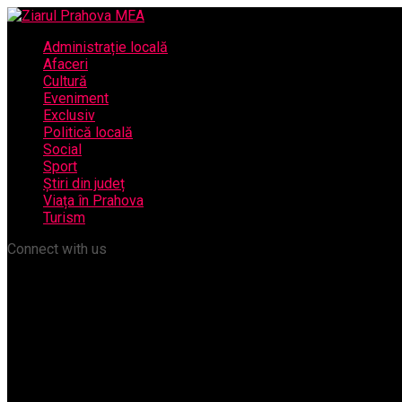
Administrație locală
Afaceri
Cultură
Eveniment
Exclusiv
Politică locală
Social
Sport
Știri din județ
Viața în Prahova
Turism
Connect with us