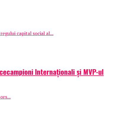
egului capital social al...
icecampioni Internaționali și MVP-ul
ors...