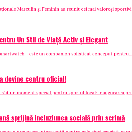
nale Masculin și Feminin au reunit cei mai valoroși sportivi 
ntru Un Stil de Viață Activ și Elegant
smartwatch – este un companion sofisticat conceput pentru..
a devine centru oficial!
 trăit un moment special pentru sportul local: inaugurarea pri
ană sprijină incluziunea socială prin scrimă
pe o provocare interesantă pentru cele cinci asociații care au