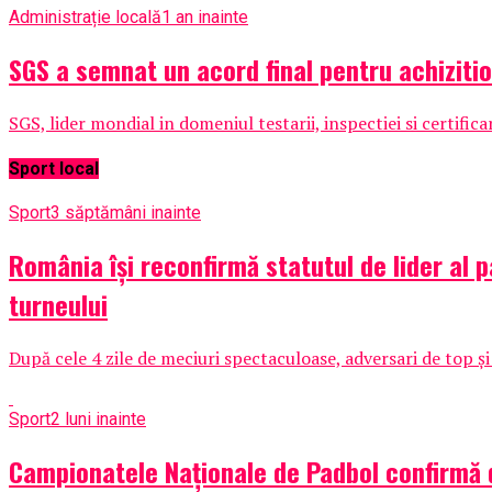
Administrație locală
1 an inainte
SGS a semnat un acord final pentru achizit
SGS, lider mondial in domeniul testarii, inspectiei si certific
Sport local
Sport
3 săptămâni inainte
România își reconfirmă statutul de lider al 
turneului
După cele 4 zile de meciuri spectaculoase, adversari de top și
Sport
2 luni inainte
Campionatele Naționale de Padbol confirmă 