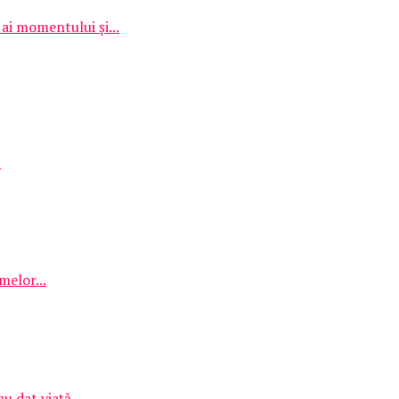
ai momentului și...
.
melor...
 dat viață...