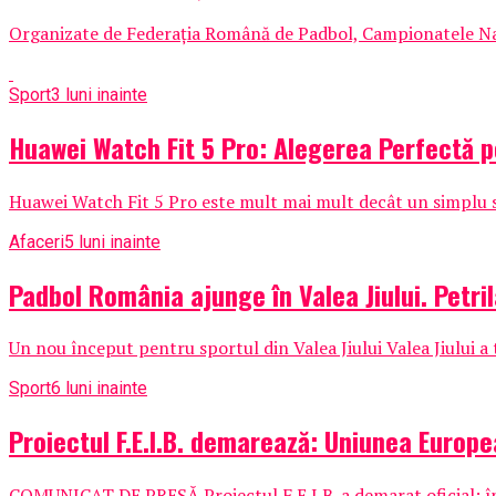
Organizate de Federația Română de Padbol, Campionatele Națio
Sport
3 luni inainte
Huawei Watch Fit 5 Pro: Alegerea Perfectă pe
Huawei Watch Fit 5 Pro este mult mai mult decât un simplu 
Afaceri
5 luni inainte
Padbol România ajunge în Valea Jiului. Petril
Un nou început pentru sportul din Valea Jiului Valea Jiului a
Sport
6 luni inainte
Proiectul F.E.I.B. demarează: Uniunea Europe
COMUNICAT DE PRESĂ Proiectul F.E.I.B. a demarat oficial: înce