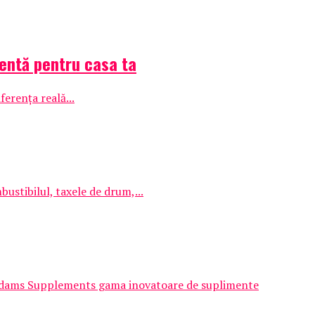
gentă pentru casa ta
ferența reală...
ustibilul, taxele de drum,...
 Adams Supplements gama inovatoare de suplimente