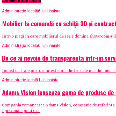
Administrație locala
Administrație locală
6 luni inainte
Mobilier la comandă cu schiță 3D și contrac
Într-o piață în care mobilierul de serie domină showroom-urile
Administrație locală
6 luni inainte
De ce ai nevoie de transparenta intr-un serv
Industria transporturilor este una dintre cele mai dinamice si
Administrație locală
1 an inainte
Adams Vision lanseaza gama de produse de 
Compania romaneasca Adams Vision, companie de referinta i
liposomale pentru...