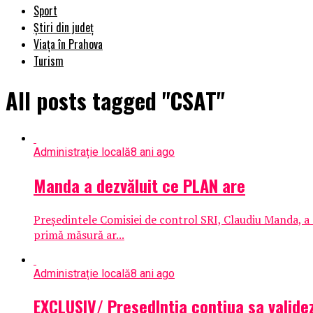
Sport
Știri din județ
Viața în Prahova
Turism
All posts tagged "CSAT"
Administrație locală
8 ani ago
Manda a dezvăluit ce PLAN are
Preşedintele Comisiei de control SRI, Claudiu Manda, a 
primă măsură ar...
Administrație locală
8 ani ago
EXCLUSIV/ PresedIntia contiua sa validez