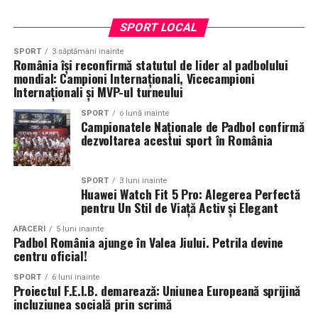
SPORT LOCAL
SPORT
3 săptămâni inainte
România își reconfirmă statutul de lider al padbolului
mondial: Campioni Internaționali, Vicecampioni
Internaționali și MVP-ul turneului
SPORT
o lună inainte
Campionatele Naționale de Padbol confirmă
dezvoltarea acestui sport în România
SPORT
3 luni inainte
Huawei Watch Fit 5 Pro: Alegerea Perfectă
pentru Un Stil de Viață Activ și Elegant
AFACERI
5 luni inainte
Padbol România ajunge în Valea Jiului. Petrila devine
centru oficial!
SPORT
6 luni inainte
Proiectul F.E.I.B. demarează: Uniunea Europeană sprijină
incluziunea socială prin scrimă