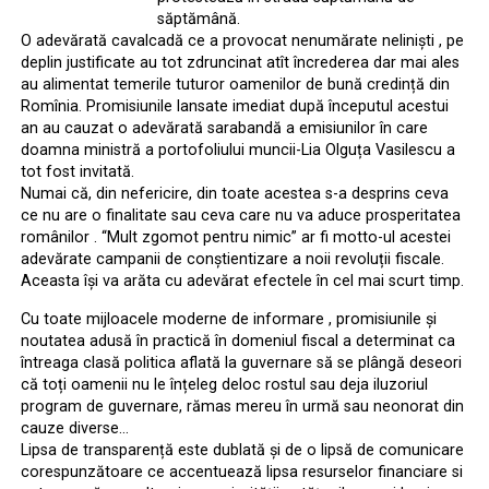
săptămână.
O adevărată cavalcadă ce a provocat nenumărate neliniști , pe
deplin justificate au tot zdruncinat atît încrederea dar mai ales
au alimentat temerile tuturor oamenilor de bună credință din
Romînia. Promisiunile lansate imediat după începutul acestui
an au cauzat o adevărată sarabandă a emisiunilor în care
doamna ministră a portofoliului muncii-Lia Olguța Vasilescu a
tot fost invitată.
Numai că, din nefericire, din toate acestea s-a desprins ceva
ce nu are o finalitate sau ceva care nu va aduce prosperitatea
românilor . ‘‘Mult zgomot pentru nimic” ar fi motto-ul acestei
adevărate campanii de conștientizare a noii revoluții fiscale.
Aceasta își va arăta cu adevărat efectele în cel mai scurt timp.
Cu toate mijloacele moderne de informare , promisiunile și
noutatea adusă în practică în domeniul fiscal a determinat ca
întreaga clasă politica aflată la guvernare să se plângă deseori
că toți oamenii nu le înțeleg deloc rostul sau deja iluzoriul
program de guvernare, rămas mereu în urmă sau neonorat din
cauze diverse…
Lipsa de transparență este dublată și de o lipsă de comunicare
corespunzătoare ce accentuează lipsa resurselor financiare si