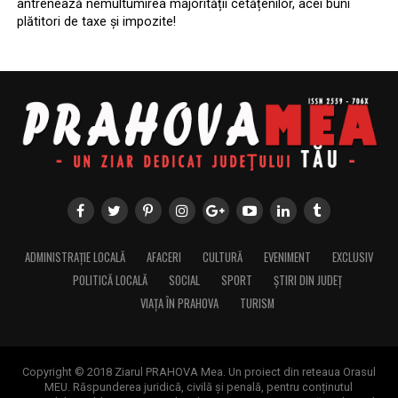
antrenează nemultumirea majorității cetățenilor, acei buni
plătitori de taxe și impozite!
ADMINISTRAȚIE LOCALĂ
AFACERI
CULTURĂ
EVENIMENT
EXCLUSIV
POLITICĂ LOCALĂ
SOCIAL
SPORT
ȘTIRI DIN JUDEȚ
VIAȚA ÎN PRAHOVA
TURISM
Copyright © 2018 Ziarul PRAHOVA Mea. Un proiect din reteaua Orasul
MEU. Răspunderea juridică, civilă și penală, pentru conținutul