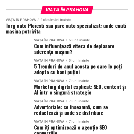
VIAȚA ÎN PRAHOVA
VIAȚA ÎN PRAHOVA
2 săptămâni inainte
Targ auto Ploiesti sau parc auto specializat: unde cauti
masina potrivita
VIAȚA ÎN PRAHOVA
o lună inainte
Cum influențează viteza de deplasare
aderența mașinii?
VIAȚA ÎN PRAHOVA
5 luni inainte
5 Trenduri de anul acesta pe care le poți
adopta cu bani puțini
VIAȚA ÎN PRAHOVA
7 luni inainte
Marketing digital explicat: SEO, content și
AI într-o singură strategie
VIAȚA ÎN PRAHOVA
7 luni inainte
Advertoriale: ce înseamnă, cum se
redactează și unde se distribuie
VIAȚA ÎN PRAHOVA
7 luni inainte
Cum îți optimizează o agenție SEO
conversiile