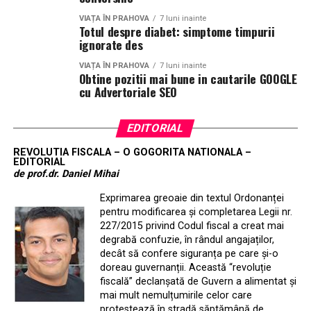
VIAȚA ÎN PRAHOVA
7 luni inainte
Totul despre diabet: simptome timpurii
ignorate des
VIAȚA ÎN PRAHOVA
7 luni inainte
Obtine pozitii mai bune in cautarile GOOGLE
cu Advertoriale SEO
EDITORIAL
REVOLUTIA FISCALA – O GOGORITA NATIONALA –
EDITORIAL
de prof.dr. Daniel Mihai
Exprimarea greoaie din textul Ordonanței
pentru modificarea și completarea Legii nr.
227/2015 privind Codul fiscal a creat mai
degrabă confuzie, în rândul angajaților,
decât să confere siguranța pe care și-o
doreau guvernanții. Această “revoluție
fiscală” declanșată de Guvern a alimentat și
mai mult nemulțumirile celor care
protestează în stradă săptămână de