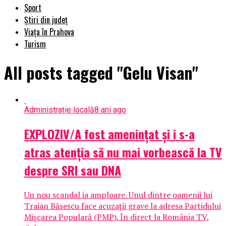
Sport
Știri din județ
Viața în Prahova
Turism
All posts tagged "Gelu Visan"
Administrație locală
8 ani ago
EXPLOZIV/A fost ameninţat şi i s-a
atras atenţia să nu mai vorbească la TV
despre SRI sau DNA
Un nou scandal ia amploare. Unul dintre oamenii lui
Traian Băsescu face acuzaţii grave la adresa Partidului
Mişcarea Populară (PMP). În direct la România TV,