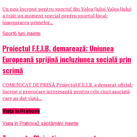
Un nou început pentru sportul din Valea Jiului Valea Jiului
a trăit un moment special pentru sportul local:
inaugurarea primelor...
Sport
6 luni inainte
Proiectul F.E.I.B. demarează: Uniunea
Europeană sprijină incluziunea socială prin
scrimă
COMUNICAT DE PRESĂ Proiectul F.E.I.B. a demarat oficial:
începe o provocare interesantă pentru cele cinci asociații
care au dat viață...
Viața în Prahova
Viața în Prahova
2 săptămâni inainte