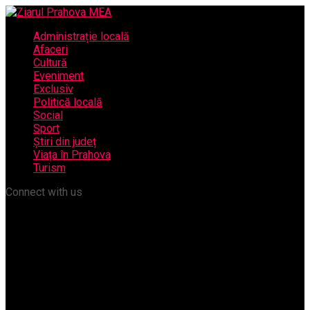
Administrație locală
Afaceri
Cultură
Eveniment
Exclusiv
Politică locală
Social
Sport
Știri din județ
Viața în Prahova
Turism
Connect with us