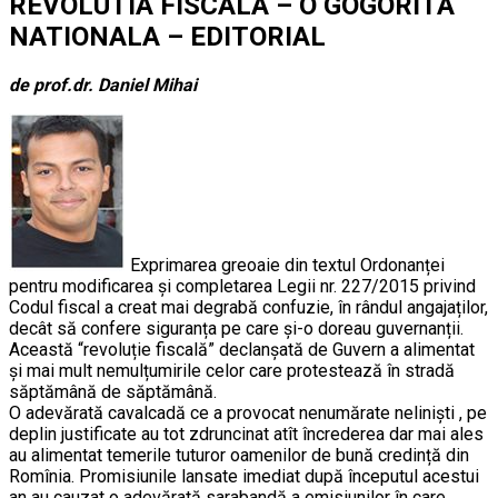
REVOLUTIA FISCALA – O GOGORITA
NATIONALA – EDITORIAL
de prof.dr. Daniel Mihai
Exprimarea greoaie din textul Ordonanței
pentru modificarea și completarea Legii nr. 227/2015 privind
Codul fiscal a creat mai degrabă confuzie, în rândul angajaților,
decât să confere siguranța pe care și-o doreau guvernanții.
Această “revoluție fiscală” declanșată de Guvern a alimentat
și mai mult nemulțumirile celor care protestează în stradă
săptămână de săptămână.
O adevărată cavalcadă ce a provocat nenumărate neliniști , pe
deplin justificate au tot zdruncinat atît încrederea dar mai ales
au alimentat temerile tuturor oamenilor de bună credință din
Romînia. Promisiunile lansate imediat după începutul acestui
an au cauzat o adevărată sarabandă a emisiunilor în care