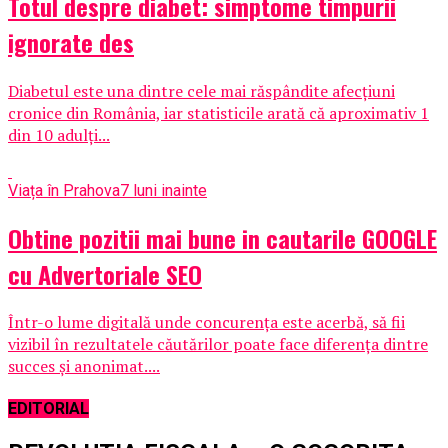
Totul despre diabet: simptome timpurii
ignorate des
Diabetul este una dintre cele mai răspândite afecţiuni
cronice din România, iar statisticile arată că aproximativ 1
din 10 adulţi...
Viața în Prahova
7 luni inainte
Obtine pozitii mai bune in cautarile GOOGLE
cu Advertoriale SEO
Într-o lume digitală unde concurența este acerbă, să fii
vizibil în rezultatele căutărilor poate face diferența dintre
succes și anonimat....
EDITORIAL