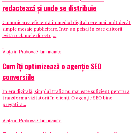
redactează și unde se distribuie
Comunicarea eficientă în mediul digital cere mai mult decât
simple mesaje publicitare. Într-un peisaj în care cititorii
evită reclamele directe,...
Viața în Prahova
7 luni inainte
Cum îți optimizează o agenție SEO
conversiile
În era digitală, simplul trafic nu mai este suficient pentru a
transforma vizitatorii în clienți. O agenție SEO bine
pregătită...
Viața în Prahova
7 luni inainte