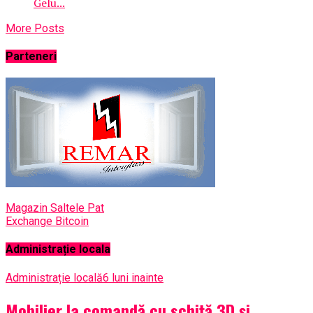
Gelu...
More Posts
Parteneri
Magazin Saltele Pat
Exchange Bitcoin
Administrație locala
Administrație locală
6 luni inainte
Mobilier la comandă cu schiță 3D și