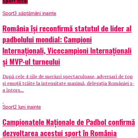
Sport local
Sport
3 săptămâni inainte
România își reconfirmă statutul de lider al
padbolului mondial: Campioni
Internaționali, Vicecampioni Internaționali
și MVP-ul turneului
După cele 4 zile de meciuri spectaculoase, adversari de top
și emoții trăite la intensitate maximă, delegația României s-
a întors...
Sport
2 luni inainte
Campionatele Naționale de Padbol confirmă
dezvoltarea acestui sport în România