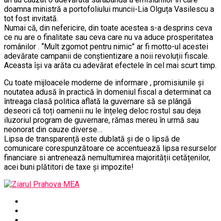
doamna ministră a portofoliului muncii-Lia Olguța Vasilescu a
tot fost invitată.
Numai că, din nefericire, din toate acestea s-a desprins ceva
ce nu are o finalitate sau ceva care nu va aduce prosperitatea
românilor . ‘‘Mult zgomot pentru nimic” ar fi motto-ul acestei
adevărate campanii de conștientizare a noii revoluții fiscale.
Aceasta își va arăta cu adevărat efectele în cel mai scurt timp.
Cu toate mijloacele moderne de informare , promisiunile și
noutatea adusă în practică în domeniul fiscal a determinat ca
întreaga clasă politica aflată la guvernare să se plângă
deseori că toți oamenii nu le înțeleg deloc rostul sau deja
iluzoriul program de guvernare, rămas mereu în urmă sau
neonorat din cauze diverse…
Lipsa de transparență este dublată și de o lipsă de
comunicare corespunzătoare ce accentuează lipsa resurselor
financiare si antrenează nemultumirea majorității cetățenilor,
acei buni plătitori de taxe și impozite!