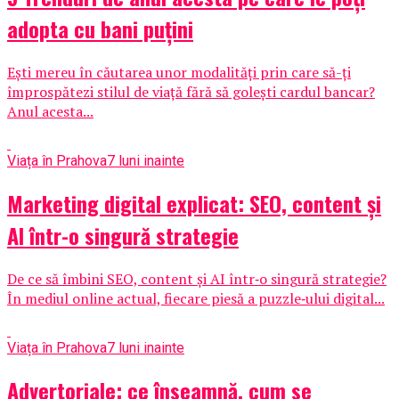
adopta cu bani puțini
Ești mereu în căutarea unor modalități prin care să-ți
împrospătezi stilul de viață fără să golești cardul bancar?
Anul acesta...
Viața în Prahova
7 luni inainte
Marketing digital explicat: SEO, content și
AI într-o singură strategie
De ce să îmbini SEO, content și AI într‑o singură strategie?
În mediul online actual, fiecare piesă a puzzle‑ului digital...
Viața în Prahova
7 luni inainte
Advertoriale: ce înseamnă, cum se