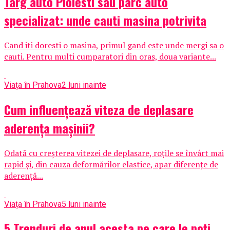
Targ auto Ploiesti sau parc auto
specializat: unde cauti masina potrivita
Cand iti doresti o masina, primul gand este unde mergi sa o
cauti. Pentru multi cumparatori din oras, doua variante...
Viața în Prahova
2 luni inainte
Cum influențează viteza de deplasare
aderența mașinii?
Odată cu creșterea vitezei de deplasare, roțile se învârt mai
rapid și, din cauza deformărilor elastice, apar diferențe de
aderență...
Viața în Prahova
5 luni inainte
5 Trenduri de anul acesta pe care le poți