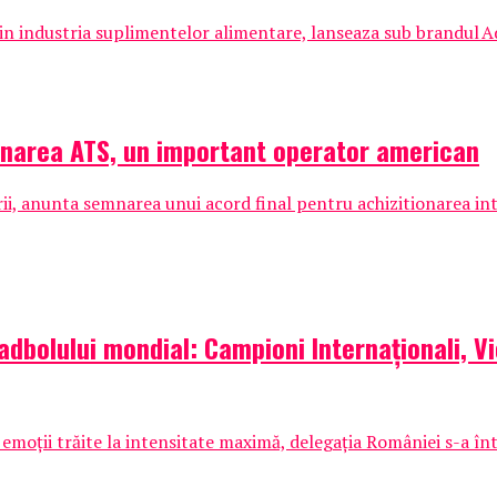
n industria suplimentelor alimentare, lanseaza sub brandul
ionarea ATS, un important operator american
arii, anunta semnarea unui acord final pentru achizitionarea intr
padbolului mondial: Campioni Internaționali, V
 emoții trăite la intensitate maximă, delegația României s-a înt