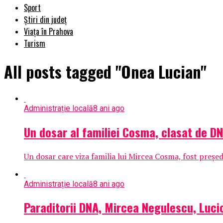
Sport
Știri din județ
Viața în Prahova
Turism
All posts tagged "Onea Lucian"
Administrație locală
8 ani ago
Un dosar al familiei Cosma, clasat de DN
Un dosar care viza familia lui Mircea Cosma, fost preşed
Administrație locală
8 ani ago
Paraditorii DNA, Mircea Negulescu, Luci