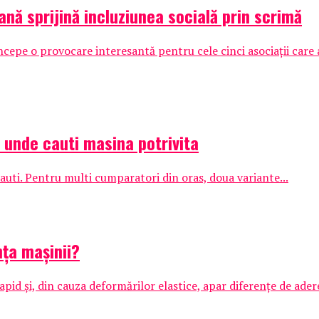
ană sprijină incluziunea socială prin scrimă
pe o provocare interesantă pentru cele cinci asociații care au
: unde cauti masina potrivita
auti. Pentru multi cumparatori din oras, doua variante...
ța mașinii?
apid și, din cauza deformărilor elastice, apar diferențe de adere