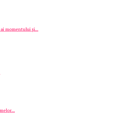
ai momentului și...
.
melor...