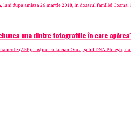
ta, luni dupa amiaza 26 martie 2018, in dosarul familiei Cosma.
nebunea una dintre fotografiile în care apărea
rmanente (AEP), susţine că Lucian Onea, şeful DNA Ploieşti, i-