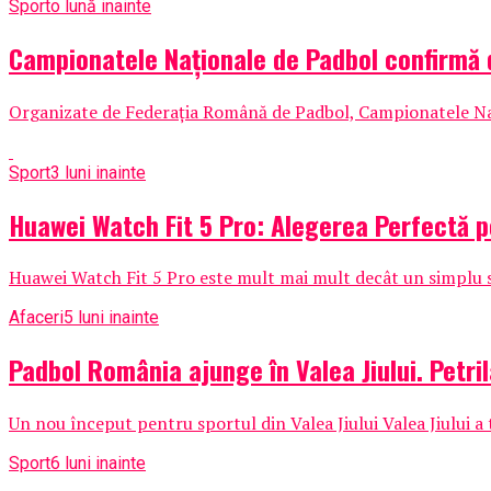
Sport
o lună inainte
Campionatele Naționale de Padbol confirmă 
Organizate de Federația Română de Padbol, Campionatele Națio
Sport
3 luni inainte
Huawei Watch Fit 5 Pro: Alegerea Perfectă pe
Huawei Watch Fit 5 Pro este mult mai mult decât un simplu 
Afaceri
5 luni inainte
Padbol România ajunge în Valea Jiului. Petril
Un nou început pentru sportul din Valea Jiului Valea Jiului a
Sport
6 luni inainte