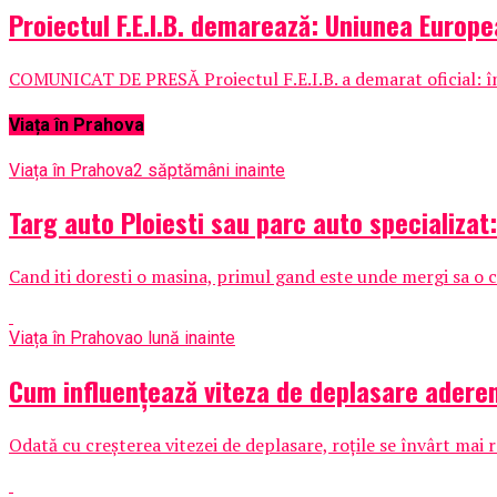
Proiectul F.E.I.B. demarează: Uniunea Europe
COMUNICAT DE PRESĂ Proiectul F.E.I.B. a demarat oficial: înce
Viața în Prahova
Viața în Prahova
2 săptămâni inainte
Targ auto Ploiesti sau parc auto specializat
Cand iti doresti o masina, primul gand este unde mergi sa o c
Viața în Prahova
o lună inainte
Cum influențează viteza de deplasare aderen
Odată cu creșterea vitezei de deplasare, roțile se învârt mai r