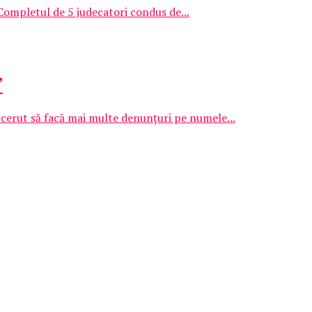
 Completul de 5 judecatori condus de...
”
a cerut să facă mai multe denunţuri pe numele...