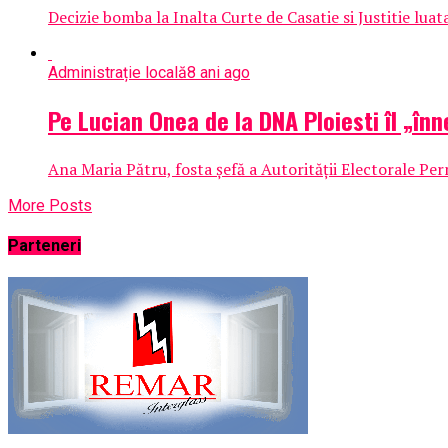
Decizie bomba la Inalta Curte de Casatie si Justitie lua
Administrație locală
8 ani ago
Pe Lucian Onea de la DNA Ploiesti îl „în
Ana Maria Pătru, fosta şefă a Autorităţii Electorale Pe
More Posts
Parteneri