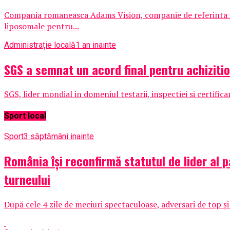
Compania romaneasca Adams Vision, companie de referinta i
liposomale pentru...
Administrație locală
1 an inainte
SGS a semnat un acord final pentru achizit
SGS, lider mondial in domeniul testarii, inspectiei si certific
Sport local
Sport
3 săptămâni inainte
România își reconfirmă statutul de lider al 
turneului
După cele 4 zile de meciuri spectaculoase, adversari de top și