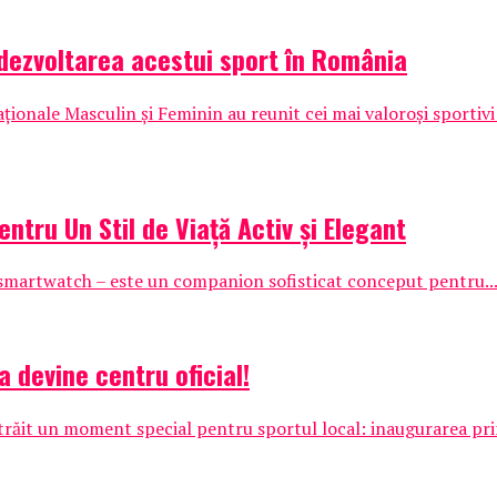
dezvoltarea acestui sport în România
nale Masculin și Feminin au reunit cei mai valoroși sportivi 
ntru Un Stil de Viață Activ și Elegant
smartwatch – este un companion sofisticat conceput pentru..
a devine centru oficial!
 trăit un moment special pentru sportul local: inaugurarea pri