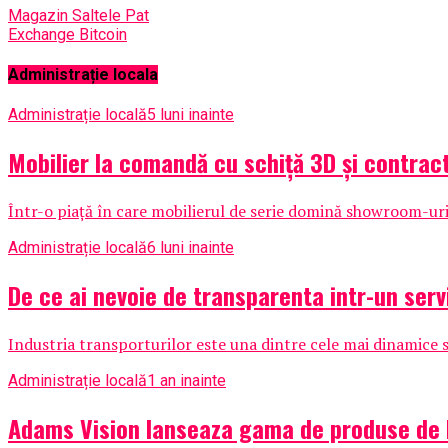
Magazin Saltele Pat
Exchange Bitcoin
Administrație locala
Administrație locală
5 luni inainte
Mobilier la comandă cu schiță 3D și contrac
Într-o piață în care mobilierul de serie domină showroom-urile
Administrație locală
6 luni inainte
De ce ai nevoie de transparenta intr-un serv
Industria transporturilor este una dintre cele mai dinamice si
Administrație locală
1 an inainte
Adams Vision lanseaza gama de produse de 