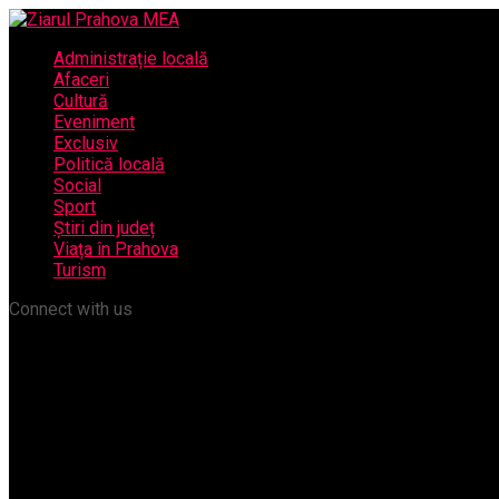
Administrație locală
Afaceri
Cultură
Eveniment
Exclusiv
Politică locală
Social
Sport
Știri din județ
Viața în Prahova
Turism
Connect with us