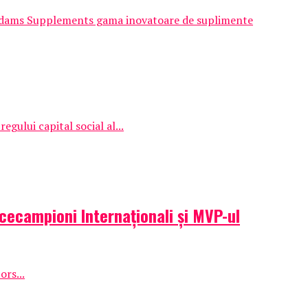
 Adams Supplements gama inovatoare de suplimente
egului capital social al...
icecampioni Internaționali și MVP-ul
ors...