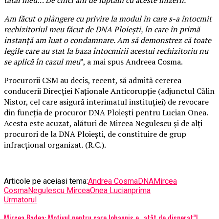
Am făcut o plângere cu privire la modul în care s-a întocmit
rechizitoriul meu făcut de DNA Ploiești, în care în primă
instanță am luat o condamnare. Am să demonstrez că toate
legile care au stat la baza întocmirii acestui rechizitoriu nu
se aplică în cazul meu
”, a mai spus Andreea Cosma.
Procurorii CSM au decis, recent, să admită cererea
conducerii Direcţiei Naţionale Anticorupţie (adjunctul Călin
Nistor, cel care asigură interimatul instituţiei) de revocare
din funcţia de procuror DNA Ploieşti pentru Lucian Onea.
Acesta este acuzat, alături de Mircea Negulescu şi de alţi
procurori de la DNA Ploieşti, de constituire de grup
infracţional organizat. (R.C.).
Articole pe aceiasi tema:
Andrea Cosma
DNA
Mircea
Cosma
Negulescu Mircea
Onea Lucian
prima
Urmatorul
Mircea Badea: Motivul pentru care Iohannis e „atât de disperat”!