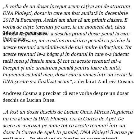
„E vorba de un dosar început acum câțiva ani de structura
DNA Ploiești, dosar în care am fost audiată în decembrie
2018 la București. Astăzi am aflat că am primit clasare. E
vorba de niște terenuri pe care, la un moment dat, când
Mircea Negulescu mi-a deschis primul dosar penal la care
Citeste in continuare
Publicitate
am luat clasare, mi-a extins urmărirea penală cu privire la
aceste terenuri acuzându-mă de mai multe infracțiuni. Tot
aceste terenuri le-a băgat și în dosarul în care s-a judecat
tatăl meu și fratele meu. Și tot cu aceste terenuri mi-a
început și mie urmărirea penală pentru luare de mită,
împreună cu tatăl meu, dosar care a rămas într-un sertar la
DNA și care s-a finalizat acum”
, a declarat Andreea Cosma.
Andreea Cosma a precizat că este vorba despre un dosar
deschis de Lucian Onea.
„A fost un dosar deschis de Lucian Onea. Mircea Negulescu
nu era atunci la DNA Ploiești, era la Curtea de Apel. De
aceea m-a acuzat pe mine tot cu aceste terenuri într-un
dosar la Curtea de Apel. În paralel, DNA Ploiești îl acuza pe
tatăl meu… De cinci ani de luptăm cu aceste mizerii.