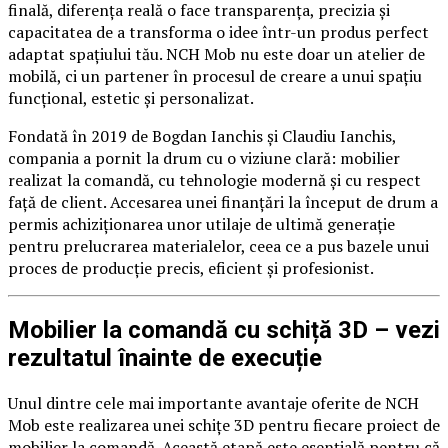
finală, diferența reală o face transparența, precizia și
capacitatea de a transforma o idee într-un produs perfect
adaptat spațiului tău. NCH Mob nu este doar un atelier de
mobilă, ci un partener în procesul de creare a unui spațiu
funcțional, estetic și personalizat.
Fondată în 2019 de Bogdan Ianchis și Claudiu Ianchis,
compania a pornit la drum cu o viziune clară: mobilier
realizat la comandă, cu tehnologie modernă și cu respect
față de client. Accesarea unei finanțări la început de drum a
permis achiziționarea unor utilaje de ultimă generație
pentru prelucrarea materialelor, ceea ce a pus bazele unui
proces de producție precis, eficient și profesionist.
Mobilier la comandă cu schiță 3D – vezi
rezultatul înainte de execuție
Unul dintre cele mai importante avantaje oferite de NCH
Mob este realizarea unei schițe 3D pentru fiecare proiect de
mobilier la comandă. Această etapă este esențială pentru că