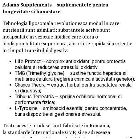
Adams Supplements –
supliementele
pentru
longevitate si bunastare
Tehnologia liposomala revolutioneaza modul in care
nutrientii sunt asimilati: substantele active sunt
incapsulate in vezicule lipidice care ofera o
biodisponibilitate superioara, absorbtie rapida si protectie
in timpul tranzitului digestiv.
Life Protect – complex antioxidanti pentru protectia
celulara si reducerea stresului oxidativ;
TMG (Trimethylglycine) – sustine functia hepatica si
metilarea celulara (reglarea chimica a activitatii genelor);
Chanca Piedra – extract herbal pentru sanatatea renala
si digestiva;
Tribulus Terrestris – sprijina echilibrul hormonal si
performanta fizica;
L‑Tyrosine – aminoacid esential pentru concentratie,
buna dispozitie si gestionarea stresului.
Toate aceste produse sunt fabricate in Romania,
la standarde internationale GMP, si se adreseaza