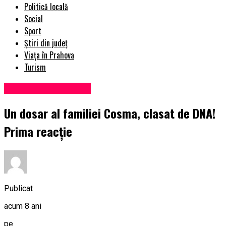
Politică locală
Social
Sport
Știri din județ
Viața în Prahova
Turism
Administrație locală
Un dosar al familiei Cosma, clasat de DNA!
Prima reacție
Publicat
acum 8 ani
pe