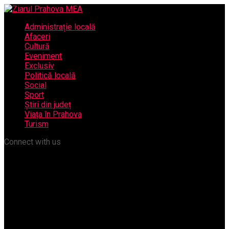
Administrație locală
Afaceri
Cultură
Eveniment
Exclusiv
Politică locală
Social
Sport
Știri din județ
Viața în Prahova
Turism
Connect with us