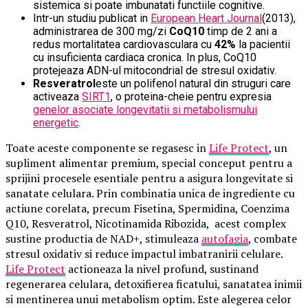
sistemica si poate imbunatati functiile cognitive.
Intr-un studiu publicat in
European Heart Journal
(2013),
administrarea de 300 mg/zi
CoQ10
timp de 2 ani a
redus mortalitatea cardiovasculara cu
42%
la pacientii
cu insuficienta cardiaca cronica. In plus, CoQ10
protejeaza ADN-ul mitocondrial de stresul oxidativ.
Resveratrol
este un polifenol natural din struguri care
activeaza
SIRT1
, o proteina-cheie pentru expresia
genelor asociate longevitatii si metabolismului
energetic
.
Toate aceste componente se regasesc in
Life Protect
, un
supliment alimentar premium, special conceput pentru a
sprijini procesele esentiale pentru a asigura longevitate si
sanatate celulara. Prin combinatia unica de ingrediente cu
actiune corelata, precum Fisetina, Spermidina, Coenzima
Q10, Resveratrol, Nicotinamida Ribozida, acest complex
sustine productia de NAD+, stimuleaza
autofagia
, combate
stresul oxidativ si reduce impactul imbatranirii celulare.
Life Protect
actioneaza la nivel profund, sustinand
regenerarea celulara, detoxifierea ficatului, sanatatea inimii
si mentinerea unui metabolism optim. Este alegerea celor