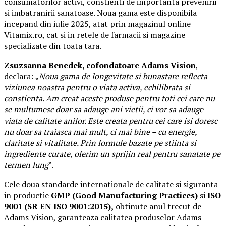
consumatorilor activi, constienti de importanta prevenirii
si imbatranirii sanatoase. Noua gama este disponibila
incepand din iulie 2025, atat prin magazinul online
Vitamix.ro, cat si in retele de farmacii si magazine
specializate din toata tara.
Zsuzsanna Benedek, cofondatoare Adams Vision
,
declara:
„
Noua gama de longevitate si bunastare reflecta
viziunea noastra pentru o viata activa, echilibrata si
constienta. Am creat aceste produse pentru toti cei care nu
se multumesc doar sa adauge ani vietii, ci vor sa adauge
viata de calitate anilor. Este creata pentru cei care isi doresc
nu doar sa traiasca mai mult, ci mai bine – cu energie,
claritate si vitalitate. Prin formule bazate pe stiinta si
ingrediente curate, oferim un sprijin real pentru sanatate pe
termen lung
”.
Cele doua standarde internationale de calitate si siguranta
in productie
GMP (Good Manufacturing Practices)
si
ISO
9001 (SR EN ISO 9001:2015),
obtinute anul trecut de
Adams Vision, garanteaza calitatea produselor Adams