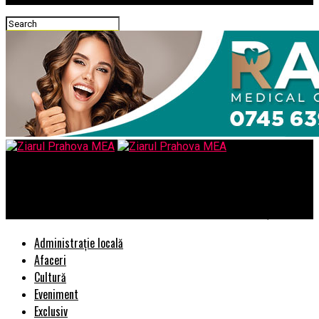
Ziarul Prahova MEA
Un dosar al familiei Cosma, clasat de DNA! Prima reacție
Administrație locală
Afaceri
Cultură
Eveniment
Exclusiv