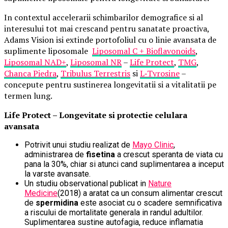
In contextul accelerarii schimbarilor demografice si al
interesului tot mai crescand pentru sanatate proactiva,
Adams Vision isi extinde portofoliul cu o linie avansata de
suplimente liposomale
Liposomal C + Bioflavonoids
,
Liposomal NAD+
,
Liposomal NR
–
Life Protect
,
TMG
,
Chanca Piedra
,
Tribulus Terrestris
si
L
‑
Tyrosine
–
concepute pentru sustinerea longevitatii si a vitalitatii pe
termen lung.
Life Protect – Longevitate si protectie celulara
avansata
Potrivit unui studiu realizat de
Mayo Clinic
,
administrarea de
fisetina
a crescut speranta de viata cu
pana la 30%, chiar si atunci cand suplimentarea a inceput
la varste avansate.
Un studiu observational publicat in
Nature
Medicine
(2018) a aratat ca un consum alimentar crescut
de
spermidina
este asociat cu o scadere semnificativa
a riscului de mortalitate generala in randul adultilor.
Suplimentarea sustine autofagia, reduce inflamatia