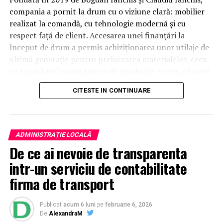
compania a pornit la drum cu o viziune clară: mobilier
realizat la comandă, cu tehnologie modernă și cu
respect față de client. Accesarea unei finanțări la
început de drum a permis achiziționarea unor utilaje de
ultimă generație pentru prelucrarea materialelor, ceea
ce a pus bazele unui proces de producție precis, eficient
și profesionist.
CITESTE IN CONTINUARE
Mobilier la comandă cu schiță
3D – vezi rezultatul înainte de
ADMINISTRAȚIE LOCALĂ
De ce ai nevoie de transparenta
execuție
intr-un serviciu de contabilitate
Unul dintre cele mai importante avantaje oferite de
firma de transport
NCH Mob este realizarea unei schițe 3D pentru fiecare
proiect de mobilier la comandă. Această etapă este
Publicat
acum 6 luni
pe
februarie 6, 2026
esențială pentru că îți permite să vezi exact cum va
De
AlexandraM