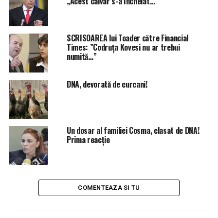
„Acest calvar s-a încheiat…”
SCRISOAREA lui Toader către Financial
Times: ”Codruța Kovesi nu ar trebui
numită…”
DNA, devorată de curcani!
Un dosar al familiei Cosma, clasat de DNA!
Prima reacție
COMENTEAZA SI TU