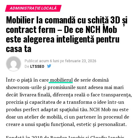
ADMINISTRAȚIE LOCALĂ
Mobilier la comandă cu schiță 3D și
contract ferm – De ce NCH Mob
este alegerea inteligentă pentru
casa ta
Publicat
acum 6 luni
pe
februarie 23, 2026
De
LTSSEO
Într-o piață în care
mobilierul
de serie domină
showroom-urile și promisiunile sunt adesea mai mari
decât livrarea finală, diferența reală o face transparența,
precizia și capacitatea de a transforma o idee într-un
produs perfect adaptat spațiului tău. NCH Mob nu este
doar un atelier de mobilă, ci un partener în procesul de
creare a unui spațiu funcțional, estetic și personalizat.
Fondată în 2019 de Bogdan Ianchis și Claudiu Ianchis,