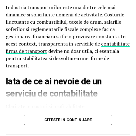
arăta mobila înainte de a intra în producție.
Industria transporturilor este una dintre cele mai
Prin randarea 3D poți analiza:
dinamice si solicitante domenii de activitate. Costurile
fluctuante cu combustibilul, taxele de drum, salariile
numărul și forma fronturilor
soferilor si reglementarile fiscale complexe fac ca
gestionarea financiara sa fie o provocare constanta. In
structura internă a corpurilor
acest context, transparenta in serviciile de
contabilitate
proporțiile în raport cu spațiul disponibil
firma de transport
devine nu doar utila, ci esentiala
pentru stabilitatea si dezvoltarea unei firme de
integrarea electrocasnicelor
transport.
combinațiile de culori și texturi
Iata de ce ai nevoie de un
Această abordare reduce riscul de neînțelegeri și elimină
surprizele neplăcute. Clientul are control total asupra
serviciu de contabilitate
designului și poate solicita modificări până când
proiectul corespunde perfect nevoilor și dorințelor sale.
Claritate in costuri si profitabilitate
Mobilierul personalizat devine astfel un proces
O firma de transport opereaza cu marje de profit
CITESTE IN CONTINUARE
colaborativ, în care funcționalitatea și estetica sunt
sensibile, iar deciziile gresite pot afecta rapid rezultatele
optimizate înainte de a fi tăiat primul panou.
financiare. Un serviciu de contabilitate transparent