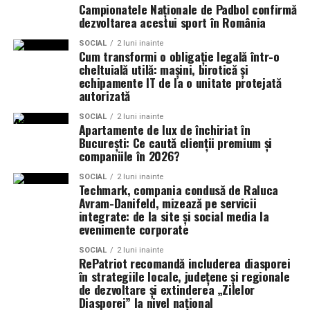
Campionatele Naționale de Padbol confirmă
dezvoltarea acestui sport în România
Adams Supplements –
supliementele
pentru
Mobilier la comandă pentru
longevitate si bunastare
SOCIAL
2 luni inainte
Cum transformi o obligație legală într-o
orice tip de spațiu
cheltuială utilă: mașini, birotică și
Tehnologia liposomala revolutioneaza modul in care
echipamente IT de la o unitate protejată
nutrientii sunt asimilati: substantele active sunt
NCH Mob realizează mobilier personalizat pentru:
autorizată
incapsulate in vezicule lipidice care ofera o
biodisponibilitate superioara, absorbtie rapida si
SOCIAL
2 luni inainte
bucătării moderne sau clasice
Apartamente de lux de închiriat în
protectie in timpul tranzitului digestiv.
București: Ce caută clienții premium și
dressing-uri și spații de depozitare
companiile în 2026?
Life Protect – complex antioxidanti pentru protectia
mobilier pentru living
SOCIAL
2 luni inainte
celulara si reducerea stresului oxidativ;
Techmark, compania condusă de Raluca
birouri și spații comerciale
Avram-Danifeld, mizează pe servicii
TMG (Trimethylglycine) – sustine functia hepatica
integrate: de la site și social media la
mobilier pentru dormitor
si metilarea celulara (reglarea chimica a activitatii
evenimente corporate
genelor);
Fiecare proiect pornește de la măsurători precise și de la
SOCIAL
2 luni inainte
o discuție detaliată cu clientul. Astfel, rezultatul final
RePatriot recomandă includerea diasporei
Chanca Piedra – extract herbal pentru sanatatea
în strategiile locale, județene și regionale
reflectă atât nevoile funcționale, cât și stilul dorit.
renala si digestiva;
de dezvoltare și extinderea „Zilelor
Diasporei” la nivel național
Tribulus Terrestris – sprijina echilibrul hormonal si
Mobilierul realizat la comandă optimizează spațiul,