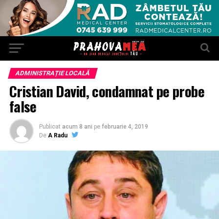
ADMINISTRAȚIE LOCALĂ
Cristian David, condamnat pe probe
false
Publicat
acum 8 ani
pe
februarie 4, 2019
De
A Radu