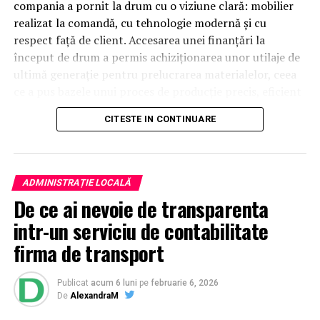
compania a pornit la drum cu o viziune clară: mobilier
realizat la comandă, cu tehnologie modernă și cu
respect față de client. Accesarea unei finanțări la
început de drum a permis achiziționarea unor utilaje de
ultimă generație pentru prelucrarea materialelor, ceea
ce a pus bazele unui proces de producție precis, eficient
și profesionist.
CITESTE IN CONTINUARE
Mobilier la comandă cu schiță
3D – vezi rezultatul înainte de
ADMINISTRAȚIE LOCALĂ
De ce ai nevoie de transparenta
execuție
intr-un serviciu de contabilitate
Unul dintre cele mai importante avantaje oferite de
firma de transport
NCH Mob este realizarea unei schițe 3D pentru fiecare
proiect de mobilier la comandă. Această etapă este
Publicat
acum 6 luni
pe
februarie 6, 2026
esențială pentru că îți permite să vezi exact cum va
De
AlexandraM
arăta mobila înainte de a intra în producție.