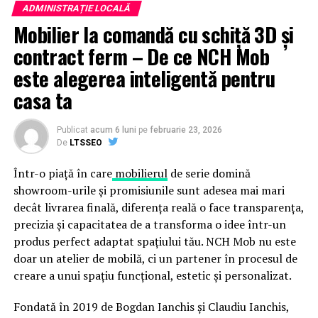
ADMINISTRAȚIE LOCALĂ
Mobilier la comandă cu schiță 3D și
contract ferm – De ce NCH Mob
este alegerea inteligentă pentru
casa ta
Publicat
acum 6 luni
pe
februarie 23, 2026
De
LTSSEO
Într-o piață în care
mobilierul
de serie domină
showroom-urile și promisiunile sunt adesea mai mari
decât livrarea finală, diferența reală o face transparența,
precizia și capacitatea de a transforma o idee într-un
produs perfect adaptat spațiului tău. NCH Mob nu este
doar un atelier de mobilă, ci un partener în procesul de
creare a unui spațiu funcțional, estetic și personalizat.
Fondată în 2019 de Bogdan Ianchis și Claudiu Ianchis,