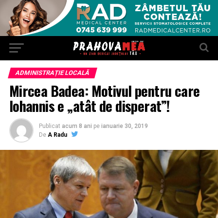
ADMINISTRAȚIE LOCALĂ
Mircea Badea: Motivul pentru care
Iohannis e „atât de disperat”!
Publicat
acum 8 ani
pe
ianuarie 30, 2019
De
A Radu