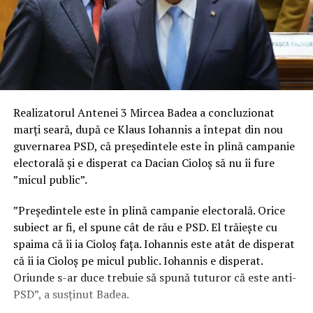
Realizatorul Antenei 3 Mircea Badea a concluzionat
marți seară, după ce Klaus Iohannis a întepat din nou
guvernarea PSD, că președintele este în plină campanie
electorală și e disperat ca Dacian Cioloș să nu îi fure
”micul public”.
”Președintele este în plină campanie electorală. Orice
subiect ar fi, el spune cât de rău e PSD. El trăiește cu
spaima că îi ia Cioloș fața. Iohannis este atât de disperat
că îi ia Cioloș pe micul public. Iohannis e disperat.
Oriunde s-ar duce trebuie să spună tuturor că este anti-
PSD”, a susținut Badea.