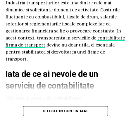
Industria transporturilor este una dintre cele mai
Prin randarea 3D poți analiza:
dinamice si solicitante domenii de activitate. Costurile
fluctuante cu combustibilul, taxele de drum, salariile
numărul și forma fronturilor
soferilor si reglementarile fiscale complexe fac ca
gestionarea financiara sa fie o provocare constanta. In
structura internă a corpurilor
acest context, transparenta in serviciile de
contabilitate
proporțiile în raport cu spațiul disponibil
firma de transport
devine nu doar utila, ci esentiala
pentru stabilitatea si dezvoltarea unei firme de
integrarea electrocasnicelor
transport.
combinațiile de culori și texturi
Iata de ce ai nevoie de un
Această abordare reduce riscul de neînțelegeri și elimină
surprizele neplăcute. Clientul are control total asupra
serviciu de contabilitate
designului și poate solicita modificări până când
proiectul corespunde perfect nevoilor și dorințelor sale.
Claritate in costuri si profitabilitate
Mobilierul personalizat devine astfel un proces
O firma de transport opereaza cu marje de profit
CITESTE IN CONTINUARE
colaborativ, în care funcționalitatea și estetica sunt
sensibile, iar deciziile gresite pot afecta rapid rezultatele
optimizate înainte de a fi tăiat primul panou.
financiare. Un serviciu de contabilitate transparent