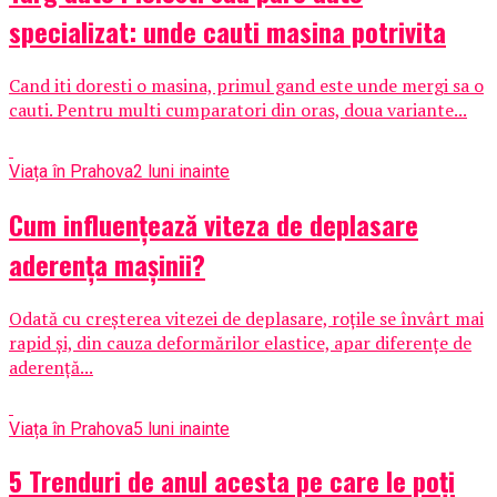
specializat: unde cauti masina potrivita
Cand iti doresti o masina, primul gand este unde mergi sa o
cauti. Pentru multi cumparatori din oras, doua variante...
Viața în Prahova
2 luni inainte
Cum influențează viteza de deplasare
aderența mașinii?
Odată cu creșterea vitezei de deplasare, roțile se învârt mai
rapid și, din cauza deformărilor elastice, apar diferențe de
aderență...
Viața în Prahova
5 luni inainte
5 Trenduri de anul acesta pe care le poți