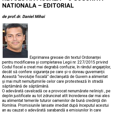
NATIONALA – EDITORIAL
de prof.dr. Daniel Mihai
Exprimarea greoaie din textul Ordonanței
pentru modificarea și completarea Legii nr. 227/2015 privind
Codul fiscal a creat mai degrabă confuzie, în rândul angajaților,
decât să confere siguranța pe care și-o doreau guvernanții.
Această “revoluție fiscală” declanșată de Guvern a alimentat
și mai mult nemulțumirile celor care protestează în stradă
săptămână de săptămână.
O adevărată cavalcadă ce a provocat nenumărate neliniști , pe
deplin justificate au tot zdruncinat atît încrederea dar mai ales
au alimentat temerile tuturor oamenilor de bună credință din
Romînia. Promisiunile lansate imediat după începutul acestui
an au cauzat o adevărată sarabandă a emisiunilor în care