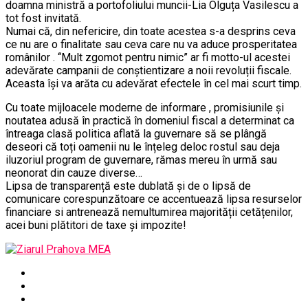
doamna ministră a portofoliului muncii-Lia Olguța Vasilescu a
tot fost invitată.
Numai că, din nefericire, din toate acestea s-a desprins ceva
ce nu are o finalitate sau ceva care nu va aduce prosperitatea
românilor . ‘‘Mult zgomot pentru nimic” ar fi motto-ul acestei
adevărate campanii de conștientizare a noii revoluții fiscale.
Aceasta își va arăta cu adevărat efectele în cel mai scurt timp.
Cu toate mijloacele moderne de informare , promisiunile și
noutatea adusă în practică în domeniul fiscal a determinat ca
întreaga clasă politica aflată la guvernare să se plângă
deseori că toți oamenii nu le înțeleg deloc rostul sau deja
iluzoriul program de guvernare, rămas mereu în urmă sau
neonorat din cauze diverse…
Lipsa de transparență este dublată și de o lipsă de
comunicare corespunzătoare ce accentuează lipsa resurselor
financiare si antrenează nemultumirea majorității cetățenilor,
acei buni plătitori de taxe și impozite!