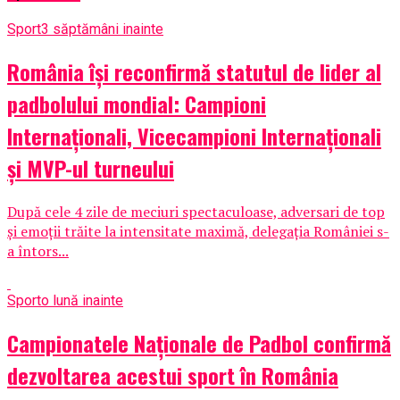
Sport
3 săptămâni inainte
România își reconfirmă statutul de lider al
padbolului mondial: Campioni
Internaționali, Vicecampioni Internaționali
și MVP-ul turneului
După cele 4 zile de meciuri spectaculoase, adversari de top
și emoții trăite la intensitate maximă, delegația României s-
a întors...
Sport
o lună inainte
Campionatele Naționale de Padbol confirmă
dezvoltarea acestui sport în România