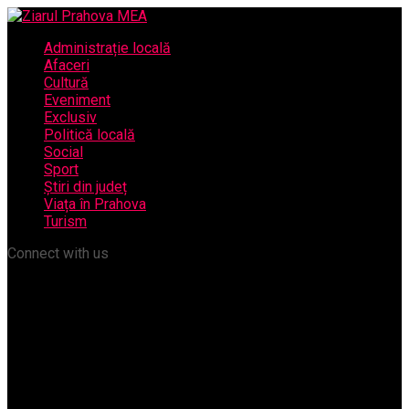
Administrație locală
Afaceri
Cultură
Eveniment
Exclusiv
Politică locală
Social
Sport
Știri din județ
Viața în Prahova
Turism
Connect with us