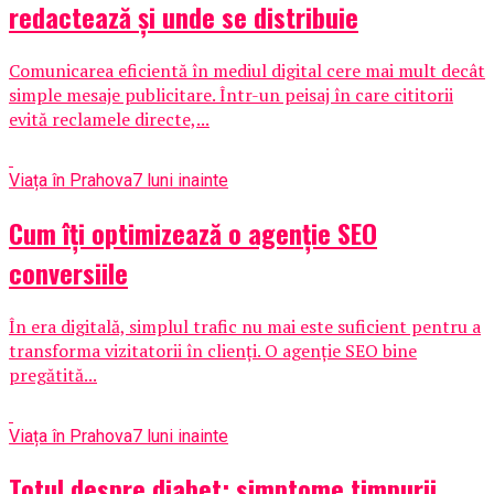
redactează și unde se distribuie
Comunicarea eficientă în mediul digital cere mai mult decât
simple mesaje publicitare. Într-un peisaj în care cititorii
evită reclamele directe,...
Viața în Prahova
7 luni inainte
Cum îți optimizează o agenție SEO
conversiile
În era digitală, simplul trafic nu mai este suficient pentru a
transforma vizitatorii în clienți. O agenție SEO bine
pregătită...
Viața în Prahova
7 luni inainte
Totul despre diabet: simptome timpurii