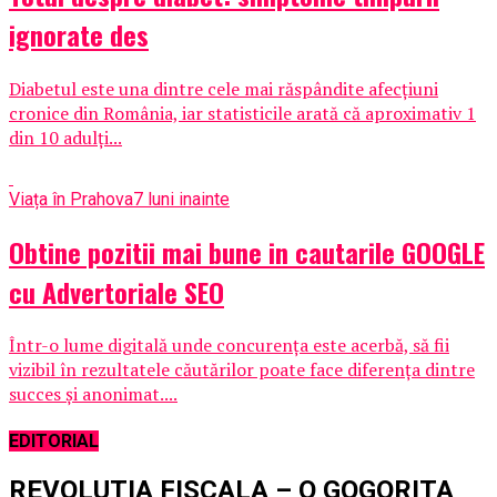
ignorate des
Diabetul este una dintre cele mai răspândite afecţiuni
cronice din România, iar statisticile arată că aproximativ 1
din 10 adulţi...
Viața în Prahova
7 luni inainte
Obtine pozitii mai bune in cautarile GOOGLE
cu Advertoriale SEO
Într-o lume digitală unde concurența este acerbă, să fii
vizibil în rezultatele căutărilor poate face diferența dintre
succes și anonimat....
EDITORIAL
REVOLUTIA FISCALA – O GOGORITA