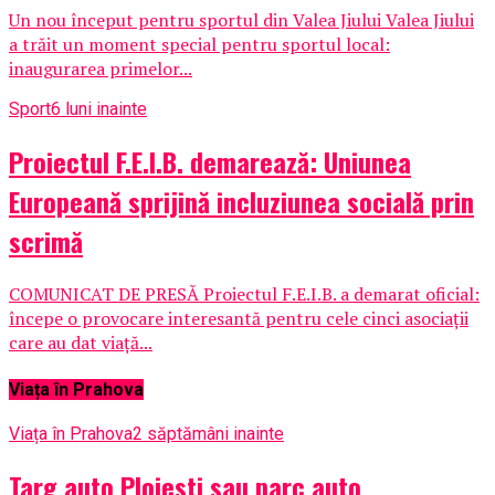
Un nou început pentru sportul din Valea Jiului Valea Jiului
a trăit un moment special pentru sportul local:
inaugurarea primelor...
Sport
6 luni inainte
Proiectul F.E.I.B. demarează: Uniunea
Europeană sprijină incluziunea socială prin
scrimă
COMUNICAT DE PRESĂ Proiectul F.E.I.B. a demarat oficial:
începe o provocare interesantă pentru cele cinci asociații
care au dat viață...
Viața în Prahova
Viața în Prahova
2 săptămâni inainte
Targ auto Ploiesti sau parc auto