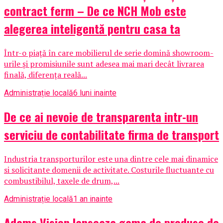
contract ferm – De ce NCH Mob este
alegerea inteligentă pentru casa ta
Într-o piață în care mobilierul de serie domină showroom-
urile și promisiunile sunt adesea mai mari decât livrarea
finală, diferența reală...
Administrație locală
6 luni inainte
De ce ai nevoie de transparenta intr-un
serviciu de contabilitate firma de transport
Industria transporturilor este una dintre cele mai dinamice
si solicitante domenii de activitate. Costurile fluctuante cu
combustibilul, taxele de drum,...
Administrație locală
1 an inainte
Adams Vision lanseaza gama de produse de