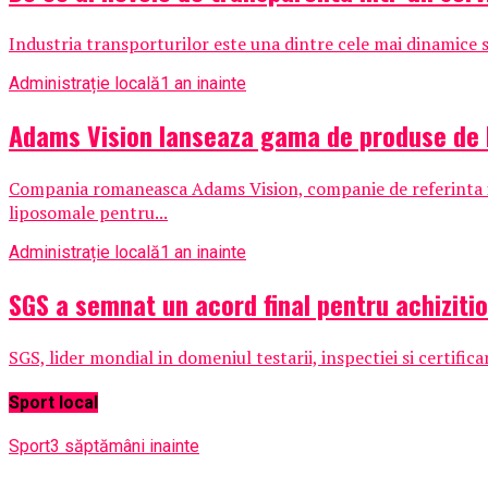
Industria transporturilor este una dintre cele mai dinamice si
Administrație locală
1 an inainte
Adams Vision lanseaza gama de produse de 
Compania romaneasca Adams Vision, companie de referinta i
liposomale pentru...
Administrație locală
1 an inainte
SGS a semnat un acord final pentru achizit
SGS, lider mondial in domeniul testarii, inspectiei si certific
Sport local
Sport
3 săptămâni inainte