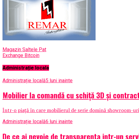
Magazin Saltele Pat
Exchange Bitcoin
Administrație locala
Administrație locală
5 luni inainte
Mobilier la comandă cu schiță 3D și contrac
Într-o piață în care mobilierul de serie domină showroom-urile
Administrație locală
6 luni inainte
De ce ai nevoie de transparenta intr-un serv