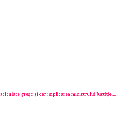
lculate greşti şi cer implicarea ministrului Justiţiei....