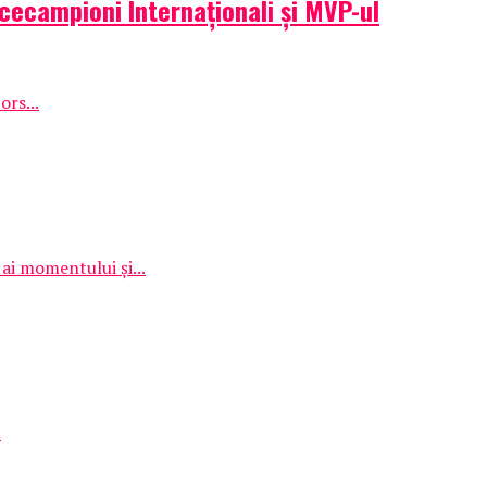
icecampioni Internaționali și MVP-ul
ors...
ai momentului și...
.