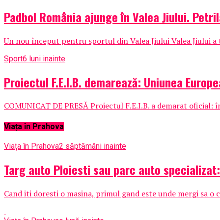
Padbol România ajunge în Valea Jiului. Petril
Un nou început pentru sportul din Valea Jiului Valea Jiului a
Sport
6 luni inainte
Proiectul F.E.I.B. demarează: Uniunea Europe
COMUNICAT DE PRESĂ Proiectul F.E.I.B. a demarat oficial: înce
Viața în Prahova
Viața în Prahova
2 săptămâni inainte
Targ auto Ploiesti sau parc auto specializat
Cand iti doresti o masina, primul gand este unde mergi sa o c