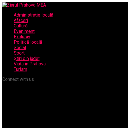
Administrație locală
Afaceri
Cultură
Eveniment
Exclusiv
Politică locală
Social
Sport
Știri din județ
Viața în Prahova
Turism
Connect with us