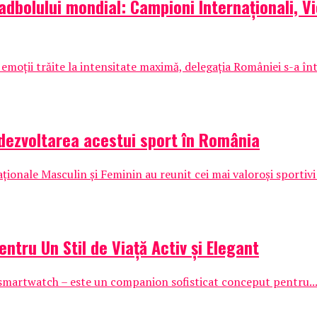
padbolului mondial: Campioni Internaționali, V
 emoții trăite la intensitate maximă, delegația României s-a înt
dezvoltarea acestui sport în România
nale Masculin și Feminin au reunit cei mai valoroși sportivi 
ntru Un Stil de Viață Activ și Elegant
smartwatch – este un companion sofisticat conceput pentru..