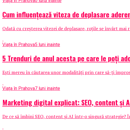
Viața în Prahova
o lună inainte
Cum influențează viteza de deplasare aderen
Odată cu creșterea vitezei de deplasare, roțile se învârt mai r
Viața în Prahova
5 luni inainte
5 Trenduri de anul acesta pe care le poți ad
Ești mereu în căutarea unor modalități prin care să-ți împrosp
Viața în Prahova
7 luni inainte
Marketing digital explicat: SEO, content și A
De ce să îmbini SEO, content și AI într‑o singură strategie? În