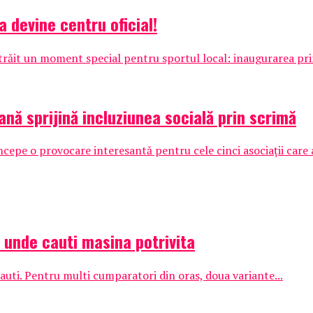
a devine centru oficial!
 trăit un moment special pentru sportul local: inaugurarea pri
ană sprijină incluziunea socială prin scrimă
pe o provocare interesantă pentru cele cinci asociații care au
: unde cauti masina potrivita
auti. Pentru multi cumparatori din oras, doua variante...