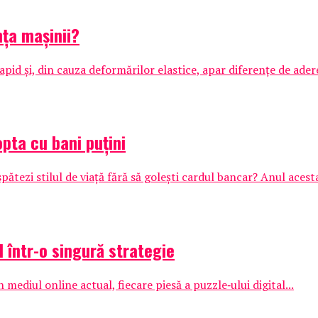
ța mașinii?
apid și, din cauza deformărilor elastice, apar diferențe de adere
opta cu bani puțini
ătezi stilul de viață fără să golești cardul bancar? Anul acesta
I într-o singură strategie
 mediul online actual, fiecare piesă a puzzle‑ului digital...