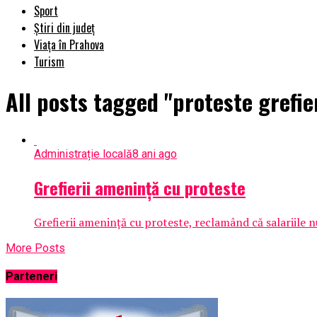
Sport
Știri din județ
Viața în Prahova
Turism
All posts tagged "proteste grefie
Administrație locală
8 ani ago
Grefierii ameninţă cu proteste
Grefierii ameninţă cu proteste, reclamând că salariile nu 
More Posts
Parteneri