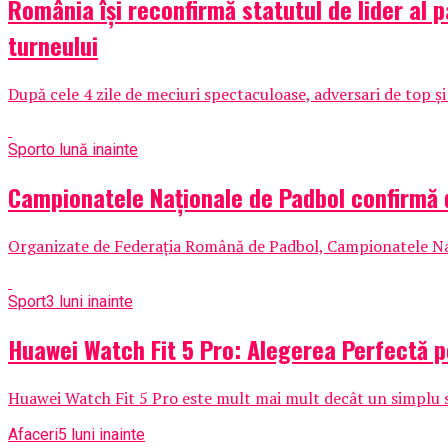
România își reconfirmă statutul de lider al 
turneului
După cele 4 zile de meciuri spectaculoase, adversari de top și
Sport
o lună inainte
Campionatele Naționale de Padbol confirmă 
Organizate de Federația Română de Padbol, Campionatele Națio
Sport
3 luni inainte
Huawei Watch Fit 5 Pro: Alegerea Perfectă pe
Huawei Watch Fit 5 Pro este mult mai mult decât un simplu 
Afaceri
5 luni inainte