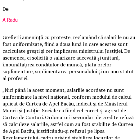
De
A Radu
Grefierii ameninţă cu proteste, reclamând că salariile nu au
fost uniformizate, fiind a doua lună în care acestea sunt
caclculate greşti şi cer implicarea ministrului Justiţiei. De
asemenea, ei solicită o salarizare adecvată şi unitară,
îmbunătăţirea condiţiilor de muncă, plata orelor
suplimentare, suplimentarea personalului şi un nou statut
al profesiei.
„Nici până la acest moment, salariile acordate nu sunt
uniformizate la nivel naţional, conform modului de calcul
aplicat de Curtea de Apel Bacău, indicat şi de Ministerul
Muncii şi Justiţiei Sociale ca fiind cel corect şi agreat de
Curtea de Conturi. Ordonatorii secundari de credite refuză
să calculeze salariile, astfel cum au fost stabilite de Curtea
de Apel Bacău, justificându-şi refuzul pe lipsa
Regulamentului-cadru privind stabilirea locurilor de