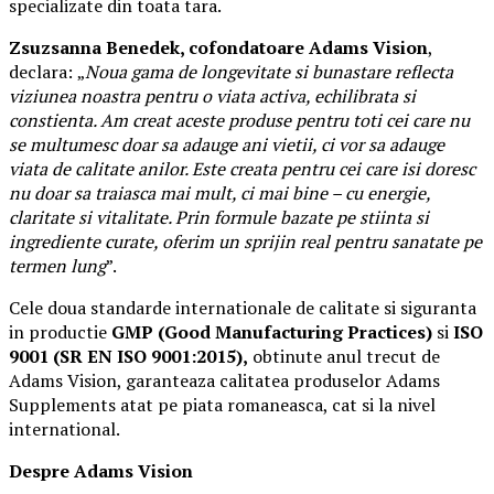
specializate din toata tara.
Zsuzsanna Benedek, cofondatoare Adams Vision
,
declara:
„
Noua gama de longevitate si bunastare reflecta
viziunea noastra pentru o viata activa, echilibrata si
constienta. Am creat aceste produse pentru toti cei care nu
se multumesc doar sa adauge ani vietii, ci vor sa adauge
viata de calitate anilor. Este creata pentru cei care isi doresc
nu doar sa traiasca mai mult, ci mai bine – cu energie,
claritate si vitalitate. Prin formule bazate pe stiinta si
ingrediente curate, oferim un sprijin real pentru sanatate pe
termen lung
”.
Cele doua standarde internationale de calitate si siguranta
in productie
GMP (Good Manufacturing Practices)
si
ISO
9001 (SR EN ISO 9001:2015),
obtinute anul trecut de
Adams Vision, garanteaza calitatea produselor Adams
Supplements atat pe piata romaneasca, cat si la nivel
international.
Despre Adams Vision