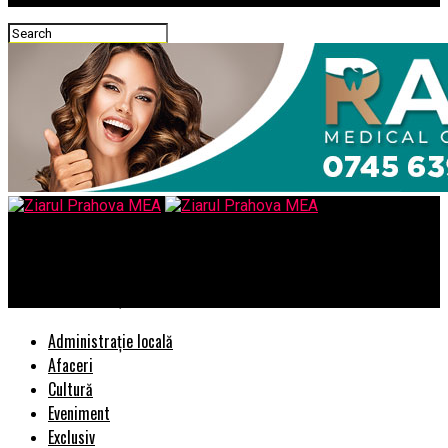
Ziarul Prahova MEA
Grefierii ameninţă cu proteste
Administrație locală
Afaceri
Cultură
Eveniment
Exclusiv