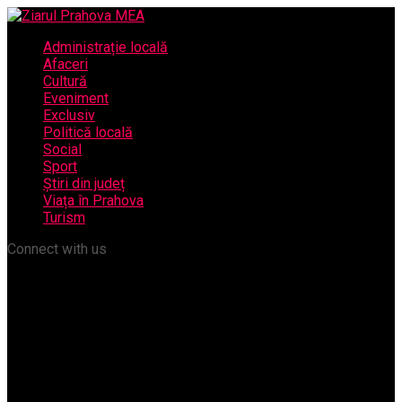
Administrație locală
Afaceri
Cultură
Eveniment
Exclusiv
Politică locală
Social
Sport
Știri din județ
Viața în Prahova
Turism
Connect with us