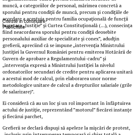
muncă, a categoriilor de personal, mărimea concretă a
sporului pentru condiţii de muncă, precum şi condiţiile de
acordare a acestuia pentru familia ocupaţională de funcţii
Citeste in continuare
bugetare „Justiţie” şi Curtea Constituţională (…), consecinţa
Publicitate
fiind neacordarea sporului pentru condiţii deosebite
personalului auxiliar de specialitate şi conex”, adudţin
grefierii, apreciind că se impune „intervenţia Ministrului
Justiţiei la Guvernul României pentru emiterea Hotărârii de
Guvern de aprobare a Regulamentului-cadru” şi
„intervenţia expresă a Ministrului Justiţiei la nivelul
ordonatorilor secundari de credite pentru aplicarea unitară
a acestui mod de calcul, prin elaborarea unor norme
metodologice unitare de calcul a drepturilor salariale (grile
de salarizare)”.
Ei consideră că au un loc şi un rol important în înfăptuirea
actului de justiţie, reprezentând ”motorul” fiecărei instanţe
şi fiecărui parchet,
Grefierii se declară dispuşi să apeleze la mişcări de protest,
„inclusiv prin întreruperea temporară şi chiar totală a