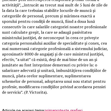
activităţii”, „întrucât au trecut mai mult de 5 luni de zile de
la data la care trebuiau stabilite locurile de muncă şi
categoriile de personal, precum şi mărimea exactă a
sporului pentru condiţii de muncă, fiind a doua lună
consecutiv în care salariile categoriei noastre profesionale
sunt calculate greşit, la care se adaugă pasivitatea
ministrului justiţiei, de neconceput în ceea ce priveşte
categoria personalului auxiliar de specialitate şi conex, cea
mai numeroasă categorie profesională a sistemului judiciar,
aproximativ 8000 de angajaţi şi de care ministrul justiţiei,
efectiv, ”a uitat” că există, deşi de mai bine de un an şi
jumătate au fost înteprinse demersuri cu privire la: o
salarizare adecvată şi unitară, îmbunătăţirea condiţiilor de
muncă, plata orelor suplimentare, suplimentarea
schemelor de personal, adoptarea unui nou statut pentru
profesie, modificarea condiţiilor privind acordarea pensiei
de serviciu”. (P. Victorita).
Articole pe aceiasi tema:
prima
proteste grefieri