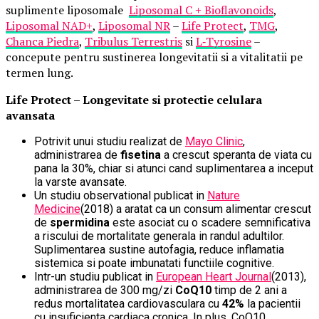
suplimente liposomale
Liposomal C + Bioflavonoids
,
Liposomal NAD+
,
Liposomal NR
–
Life Protect
,
TMG
,
Chanca Piedra
,
Tribulus Terrestris
si
L
‑
Tyrosine
–
concepute pentru sustinerea longevitatii si a vitalitatii pe
termen lung.
Life Protect – Longevitate si protectie celulara
avansata
Potrivit unui studiu realizat de
Mayo Clinic
,
administrarea de
fisetina
a crescut speranta de viata cu
pana la 30%, chiar si atunci cand suplimentarea a inceput
la varste avansate.
Un studiu observational publicat in
Nature
Medicine
(2018) a aratat ca un consum alimentar crescut
de
spermidina
este asociat cu o scadere semnificativa
a riscului de mortalitate generala in randul adultilor.
Suplimentarea sustine autofagia, reduce inflamatia
sistemica si poate imbunatati functiile cognitive.
Intr-un studiu publicat in
European Heart Journal
(2013),
administrarea de 300 mg/zi
CoQ10
timp de 2 ani a
redus mortalitatea cardiovasculara cu
42%
la pacientii
cu insuficienta cardiaca cronica. In plus, CoQ10