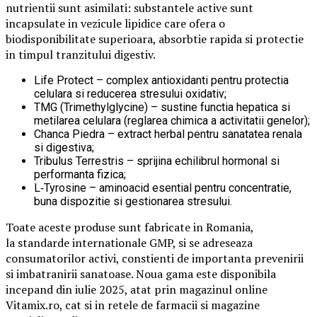
nutrientii sunt asimilati: substantele active sunt
incapsulate in vezicule lipidice care ofera o
biodisponibilitate superioara, absorbtie rapida si protectie
in timpul tranzitului digestiv.
Life Protect – complex antioxidanti pentru protectia
celulara si reducerea stresului oxidativ;
TMG (Trimethylglycine) – sustine functia hepatica si
metilarea celulara (reglarea chimica a activitatii genelor);
Chanca Piedra – extract herbal pentru sanatatea renala
si digestiva;
Tribulus Terrestris – sprijina echilibrul hormonal si
performanta fizica;
L‑Tyrosine – aminoacid esential pentru concentratie,
buna dispozitie si gestionarea stresului.
Toate aceste produse sunt fabricate in Romania,
la standarde internationale GMP, si se adreseaza
consumatorilor activi, constienti de importanta prevenirii
si imbatranirii sanatoase. Noua gama este disponibila
incepand din iulie 2025, atat prin magazinul online
Vitamix.ro, cat si in retele de farmacii si magazine