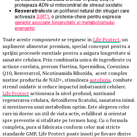
protejeaza ADN-ul mitocondrial de stresul oxidativ.
Resveratrol
este un polifenol natural din struguri care
activeaza
SIRT1
, o proteina-cheie pentru expresia
genelor asociate longevitatii si metabolismului
energetic
.
Toate aceste componente se regasesc in
Life Protect
, un
supliment alimentar premium, special conceput pentru a
sprijini procesele esentiale pentru a asigura longevitate si
sanatate celulara. Prin combinatia unica de ingrediente cu
actiune corelata, precum Fisetina, Spermidina, Coenzima
Q10, Resveratrol, Nicotinamida Ribozida, acest complex
sustine productia de NAD+, stimuleaza
autofagia
, combate
stresul oxidativ si reduce impactul imbatranirii celulare.
Life Protect
actioneaza la nivel profund, sustinand
regenerarea celulara, detoxifierea ficatului, sanatatea inimii
si mentinerea unui metabolism optim. Este alegerea celor
care isi doresc un stil de viata activ, echilibrat si orientat
spre preventie si vitalitate pe termen lung. Cu o formula
completa, pura si fabricata conform celor mai stricte
standarde GMP, Life Protect poate insoti pe fiecare dintre