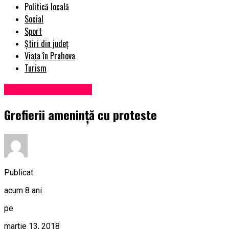
Politică locală
Social
Sport
Știri din județ
Viața în Prahova
Turism
Administrație locală
Grefierii ameninţă cu proteste
Publicat
acum 8 ani
pe
martie 13, 2018