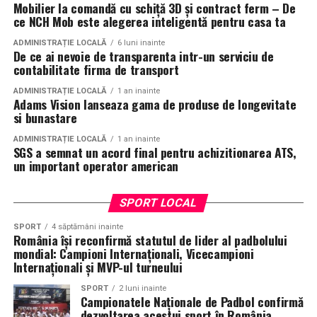
Mobilier la comandă cu schiță 3D și contract ferm – De
ce NCH Mob este alegerea inteligentă pentru casa ta
ADMINISTRAȚIE LOCALĂ
6 luni inainte
De ce ai nevoie de transparenta intr-un serviciu de
contabilitate firma de transport
ADMINISTRAȚIE LOCALĂ
1 an inainte
Adams Vision lanseaza gama de produse de longevitate
si bunastare
ADMINISTRAȚIE LOCALĂ
1 an inainte
SGS a semnat un acord final pentru achizitionarea ATS,
un important operator american
SPORT LOCAL
SPORT
4 săptămâni inainte
România își reconfirmă statutul de lider al padbolului
mondial: Campioni Internaționali, Vicecampioni
Internaționali și MVP-ul turneului
SPORT
2 luni inainte
Campionatele Naționale de Padbol confirmă
dezvoltarea acestui sport în România