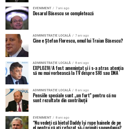
EVENIMENT
7 ani ago
Dosarul Băsescu se completează
ADMINISTRAȚIE LOCALĂ
7 ani ago
Cine e Ștefan Florescu, omul lui Traian Băsescu?
ADMINISTRAȚIE LOCALĂ
8 ani ago
EXPLOZIV/A fost ameninţat şi i s-a atras atenţia
să nu mai vorbească la TV despre SRI sau DNA
ADMINISTRAȚIE LOCALĂ
8 ani ago
Pensiile speciale sunt „un furt” pentru că nu
sunt rezultate din contribuţii
EVENIMENT
8 ani ago
“Nu vedeţi că bietul Daddy îşi rupe hainele de pe
el pentru că aţi refuzat să-i primiţi spovedania?