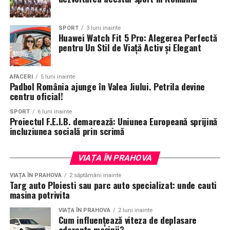
SPORT
3 luni inainte
Huawei Watch Fit 5 Pro: Alegerea Perfectă
pentru Un Stil de Viață Activ și Elegant
AFACERI
5 luni inainte
Padbol România ajunge în Valea Jiului. Petrila devine
centru oficial!
SPORT
6 luni inainte
Proiectul F.E.I.B. demarează: Uniunea Europeană sprijină
incluziunea socială prin scrimă
VIAȚA ÎN PRAHOVA
VIAȚA ÎN PRAHOVA
2 săptămâni inainte
Targ auto Ploiesti sau parc auto specializat: unde cauti
masina potrivita
VIAȚA ÎN PRAHOVA
2 luni inainte
Cum influențează viteza de deplasare
aderența mașinii?