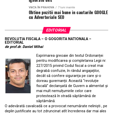
VIAȚA ÎN PRAHOVA
7 luni inainte
Obtine pozitii mai bune in cautarile GOOGLE
cu Advertoriale SEO
EDITORIAL
REVOLUTIA FISCALA – O GOGORITA NATIONALA –
EDITORIAL
de prof.dr. Daniel Mihai
Exprimarea greoaie din textul Ordonanței
pentru modificarea și completarea Legii nr.
227/2015 privind Codul fiscal a creat mai
degrabă confuzie, în rândul angajaților,
decât să confere siguranța pe care și-o
doreau guvernanții. Această “revoluție
fiscală” declanșată de Guvern a alimentat și
mai mult nemulțumirile celor care
protestează în stradă săptămână de
săptămână.
O adevărată cavalcadă ce a provocat nenumărate neliniști , pe
deplin justificate au tot zdruncinat atît încrederea dar mai ales