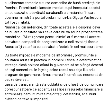
au alimentat temerile tuturor oamenilor de bună credință din
Romînia. Promisiunile lansate imediat după începutul acestui
an au cauzat o adevărată sarabandă a emisiunilor în care
doamna ministră a portofoliului muncii-Lia Olguța Vasilescu a
tot fost invitată.
Numai că, din nefericire, din toate acestea s-a desprins ceva
ce nu are o finalitate sau ceva care nu va aduce prosperitatea
românilor . ‘‘Mult zgomot pentru nimic” ar fi motto-ul acestei
adevărate campanii de conștientizare a noii revoluții fiscale.
Aceasta își va arăta cu adevărat efectele în cel mai scurt timp.
Cu toate mijloacele moderne de informare , promisiunile și
noutatea adusă în practică în domeniul fiscal a determinat ca
întreaga clasă politica aflată la guvernare să se plângă deseori
că toți oamenii nu le înțeleg deloc rostul sau deja iluzoriul
program de guvernare, rămas mereu în urmă sau neonorat din
cauze diverse…
Lipsa de transparență este dublată și de o lipsă de comunicare
corespunzătoare ce accentuează lipsa resurselor financiare si
antrenează nemultumirea majorității cetățenilor, acei buni
plătitori de taxe și impozite!