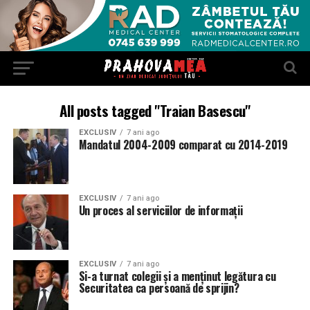
All posts tagged "Traian Basescu"
EXCLUSIV
7 ani ago
Mandatul 2004-2009 comparat cu 2014-2019
EXCLUSIV
7 ani ago
Un proces al serviciilor de informații
EXCLUSIV
7 ani ago
Si-a turnat colegii şi a menţinut legătura cu
Securitatea ca persoană de sprijin?