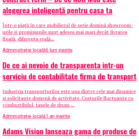
alegerea inteligentă pentru casa ta
Într-o piață în care mobilierul de serie domină showroom-
urile și promisiunile sunt adesea mai mari decât livrarea
finală, diferența reală...
Administrație locală
6 luni inainte
De ce ai nevoie de transparenta intr-un
serviciu de contabilitate firma de transport
Industria transporturilor este una dintre cele mai dinamice
si solicitante domenii de activitate. Costurile fluctuante cu
combustibilul, taxele de drum,...
Administrație locală
1 an inainte
Adams Vision lanseaza gama de produse de