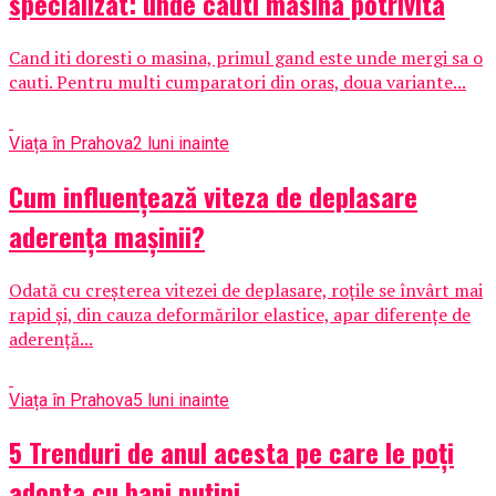
specializat: unde cauti masina potrivita
Cand iti doresti o masina, primul gand este unde mergi sa o
cauti. Pentru multi cumparatori din oras, doua variante...
Viața în Prahova
2 luni inainte
Cum influențează viteza de deplasare
aderența mașinii?
Odată cu creșterea vitezei de deplasare, roțile se învârt mai
rapid și, din cauza deformărilor elastice, apar diferențe de
aderență...
Viața în Prahova
5 luni inainte
5 Trenduri de anul acesta pe care le poți
adopta cu bani puțini