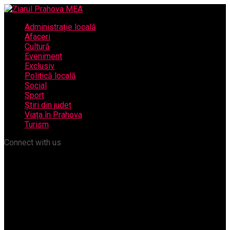
Administrație locală
Afaceri
Cultură
Eveniment
Exclusiv
Politică locală
Social
Sport
Știri din județ
Viața în Prahova
Turism
Connect with us