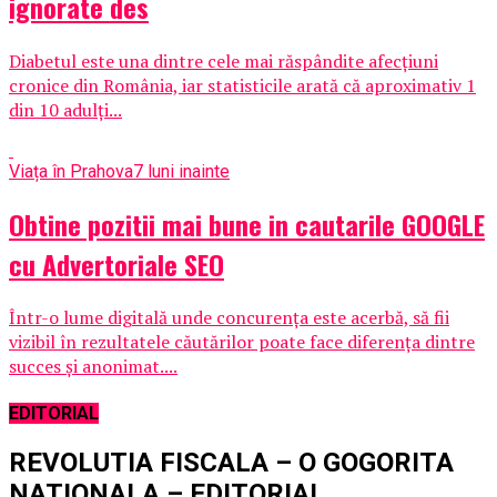
ignorate des
Diabetul este una dintre cele mai răspândite afecţiuni
cronice din România, iar statisticile arată că aproximativ 1
din 10 adulţi...
Viața în Prahova
7 luni inainte
Obtine pozitii mai bune in cautarile GOOGLE
cu Advertoriale SEO
Într-o lume digitală unde concurența este acerbă, să fii
vizibil în rezultatele căutărilor poate face diferența dintre
succes și anonimat....
EDITORIAL
REVOLUTIA FISCALA – O GOGORITA
NATIONALA – EDITORIAL