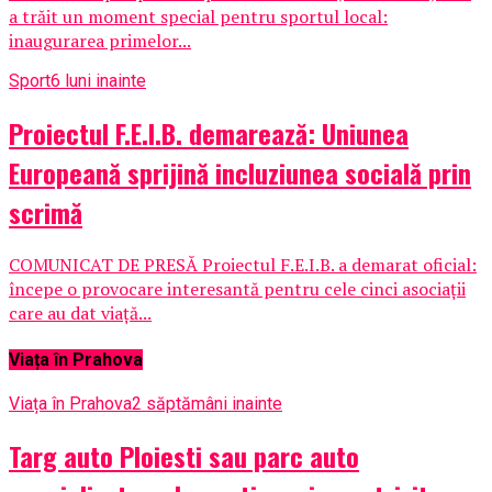
a trăit un moment special pentru sportul local:
inaugurarea primelor...
Sport
6 luni inainte
Proiectul F.E.I.B. demarează: Uniunea
Europeană sprijină incluziunea socială prin
scrimă
COMUNICAT DE PRESĂ Proiectul F.E.I.B. a demarat oficial:
începe o provocare interesantă pentru cele cinci asociații
care au dat viață...
Viața în Prahova
Viața în Prahova
2 săptămâni inainte
Targ auto Ploiesti sau parc auto