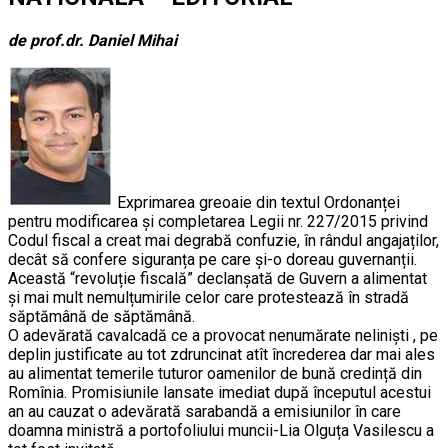
de prof.dr. Daniel Mihai
Exprimarea greoaie din textul Ordonanței
pentru modificarea și completarea Legii nr. 227/2015 privind
Codul fiscal a creat mai degrabă confuzie, în rândul angajaților,
decât să confere siguranța pe care și-o doreau guvernanții.
Această “revoluție fiscală” declanșată de Guvern a alimentat
și mai mult nemulțumirile celor care protestează în stradă
săptămână de săptămână.
O adevărată cavalcadă ce a provocat nenumărate neliniști , pe
deplin justificate au tot zdruncinat atît încrederea dar mai ales
au alimentat temerile tuturor oamenilor de bună credință din
Romînia. Promisiunile lansate imediat după începutul acestui
an au cauzat o adevărată sarabandă a emisiunilor în care
doamna ministră a portofoliului muncii-Lia Olguța Vasilescu a