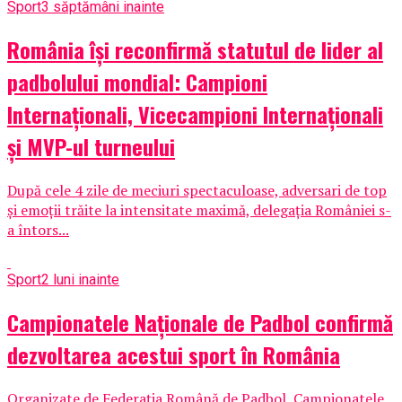
Sport
3 săptămâni inainte
România își reconfirmă statutul de lider al
padbolului mondial: Campioni
Internaționali, Vicecampioni Internaționali
și MVP-ul turneului
După cele 4 zile de meciuri spectaculoase, adversari de top
și emoții trăite la intensitate maximă, delegația României s-
a întors...
Sport
2 luni inainte
Campionatele Naționale de Padbol confirmă
dezvoltarea acestui sport în România
Organizate de Federația Română de Padbol, Campionatele