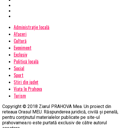
Administrație locală
Afaceri
Cultură
Eveniment
Exclusiv
Politică locală
Social
Sport
Știri din județ
Viața în Prahova
Turism
Copyright © 2018 Ziarul PRAHOVA Mea. Un proiect din
reteaua Orasul MEU. Răspunderea juridică, civilă și penală,
pentru conținutul materialelor publicate pe site-ul
prahovamea.ro este purtată exclusiv de către autorul