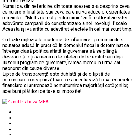
tot fost invitată.
Numai că, din nefericire, din toate acestea s-a desprins ceva
ce nu are o finalitate sau ceva care nu va aduce prosperitatea
românilor . ‘‘Mult zgomot pentru nimic” ar fi motto-ul acestei
adevărate campanii de conștientizare a noii revoluții fiscale.
Aceasta își va arăta cu adevărat efectele în cel mai scurt timp.
Cu toate mijloacele moderne de informare , promisiunile și
noutatea adusă în practică în domeniul fiscal a determinat ca
întreaga clasă politica aflată la guvernare să se plângă
deseori că toți oamenii nu le înțeleg deloc rostul sau deja
iluzoriul program de guvernare, rămas mereu în urmă sau
neonorat din cauze diverse…
Lipsa de transparență este dublată și de o lipsă de
comunicare corespunzătoare ce accentuează lipsa resurselor
financiare si antrenează nemultumirea majorității cetățenilor,
acei buni plătitori de taxe și impozite!