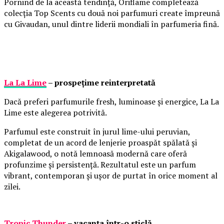
Pornind de la această tendință, Oriflame completează
colecția Top Scents cu două noi parfumuri create împreună
cu Givaudan, unul dintre liderii mondiali în parfumeria fină.
La La Lime
– prospețime reinterpretată
Dacă preferi parfumurile fresh, luminoase și energice, La La
Lime este alegerea potrivită.
Parfumul este construit în jurul lime-ului peruvian,
completat de un acord de lenjerie proaspăt spălată și
Akigalawood, o notă lemnoasă modernă care oferă
profunzime și persistență. Rezultatul este un parfum
vibrant, contemporan și ușor de purtat în orice moment al
zilei.
Tropic Thunder
– vacanța într-o sticlă