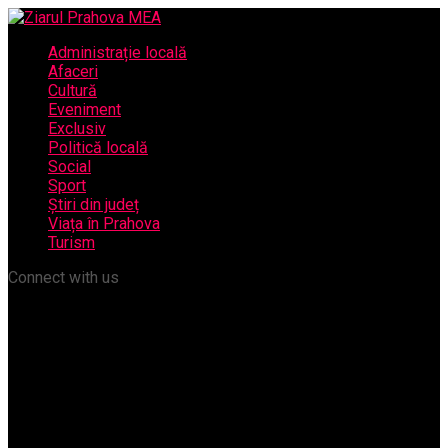
Administrație locală
Afaceri
Cultură
Eveniment
Exclusiv
Politică locală
Social
Sport
Știri din județ
Viața în Prahova
Turism
Connect with us