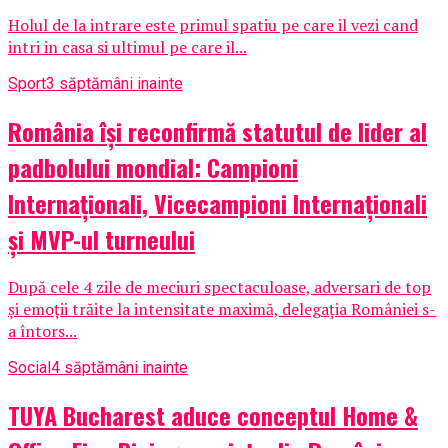
Holul de la intrare este primul spatiu pe care il vezi cand
intri in casa si ultimul pe care il...
Sport
3 săptămâni inainte
România își reconfirmă statutul de lider al
padbolului mondial: Campioni
Internaționali, Vicecampioni Internaționali
și MVP-ul turneului
După cele 4 zile de meciuri spectaculoase, adversari de top
și emoții trăite la intensitate maximă, delegația României s-
a întors...
Social
4 săptămâni inainte
TUYA Bucharest aduce conceptul Home &