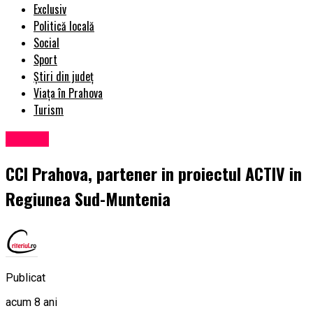
Exclusiv
Politică locală
Social
Sport
Știri din județ
Viața în Prahova
Turism
Afaceri
CCI Prahova, partener in proiectul ACTIV in
Regiunea Sud-Muntenia
Publicat
acum 8 ani