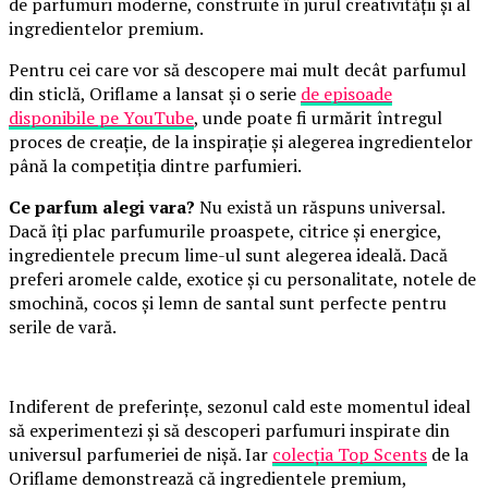
de parfumuri moderne, construite în jurul creativității și al
ingredientelor premium.
Pentru cei care vor să descopere mai mult decât parfumul
din sticlă, Oriflame a lansat și o serie
de episoade
disponibile pe YouTube
, unde poate fi urmărit întregul
proces de creație, de la inspirație și alegerea ingredientelor
până la competiția dintre parfumieri.
Ce parfum alegi vara?
Nu există un răspuns universal.
Dacă îți plac parfumurile proaspete, citrice și energice,
ingredientele precum lime-ul sunt alegerea ideală. Dacă
preferi aromele calde, exotice și cu personalitate, notele de
smochină, cocos și lemn de santal sunt perfecte pentru
serile de vară.
Indiferent de preferințe, sezonul cald este momentul ideal
să experimentezi și să descoperi parfumuri inspirate din
universul parfumeriei de nișă. Iar
colecția Top Scents
de la
Oriflame demonstrează că ingredientele premium,