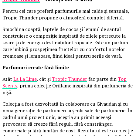
Pentru cei care preferă parfumurile mai calde și senzuale,
Tropic Thunder propune o atmosferă complet diferită.
Smochina coaptă, laptele de cocos și lemnul de santal
construiesc o compoziție inspirată de zilele petrecute la
soare și de energia destinațiilor tropicale. Este un parfum
care îmbină prospețimea fructelor cu confortul notelor
cremoase și lemnoase, fiind ideal pentru serile de vară.
Parfumuri create fără limite
Atât
La La Lime
, cât și
Tropic Thunder
fac parte din
Top
Scents
, prima colecție Oriflame inspirată din parfumeria de
nișă.
Colecția a fost dezvoltată în colaborare cu Givaudan și cu
noua generație de parfumieri ai școlii sale de parfumerie. În
cadrul unui proiect unic, aceștia au primit aceeași
provocare: să creeze fără reguli, fără constrângeri
comerciale și fără limitări de cost. Rezultatul este o colecție