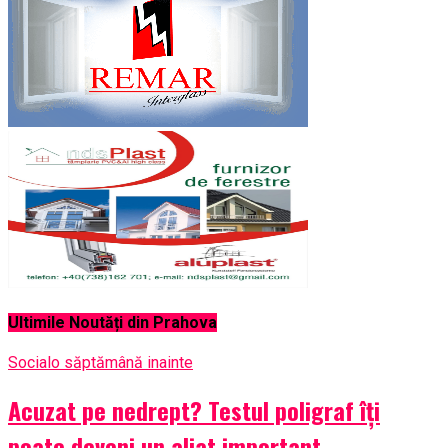
Ultimile Noutăți din Prahova
Social
o săptămână inainte
Acuzat pe nedrept? Testul poligraf îţi
poate deveni un aliat important