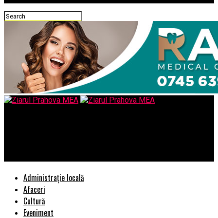
Ziarul Prahova MEA
CCI Prahova, partener in proiectul ACTIV in Regiunea Sud-
Muntenia
Administrație locală
Afaceri
Cultură
Eveniment