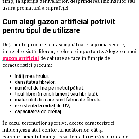
timp, la apariția denivelărilor, desprinderea îmbinărilor sau
uzura prematură a suprafeței.
Cum alegi gazon artificial potrivit
pentru tipul de utilizare
Deși multe produse par asemănătoare la prima vedere,
între ele există diferențe tehnice importante. Alegerea unui
gazon artificial
de calitate se face în funcție de
caracteristici precum:
înălțimea firului;
densitatea fibrelor;
numărul de fire pe metrul pătrat;
tipul fibrei (monofilament sau fibrilată);
materialul din care sunt fabricate fibrele;
rezistența la radiațiile UV;
capacitatea de drenaj.
În cazul terenurilor sportive, aceste caracteristici
influențează atât confortul jucătorilor, cât și
comportamentul mingii, rezistența la uzură și durata de