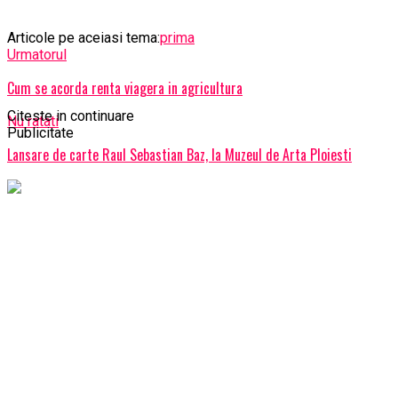
Articole pe aceiasi tema:
prima
Urmatorul
Cum se acorda renta viagera in agricultura
Citeste in continuare
Nu ratati
Publicitate
Lansare de carte Raul Sebastian Baz, la Muzeul de Arta Ploiesti