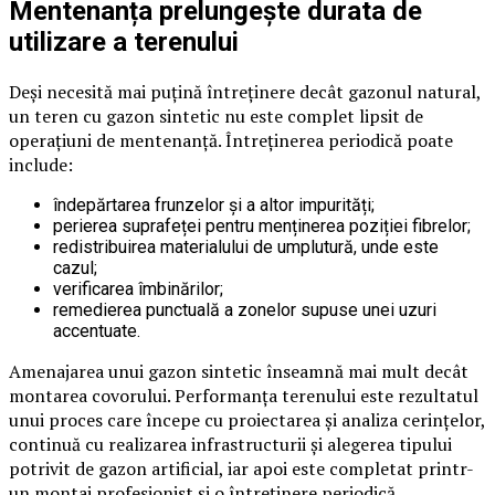
Mentenanța prelungește durata de
utilizare a terenului
Deși necesită mai puțină întreținere decât gazonul natural,
un teren cu gazon sintetic nu este complet lipsit de
operațiuni de mentenanță. Întreținerea periodică poate
include:
îndepărtarea frunzelor și a altor impurități;
perierea suprafeței pentru menținerea poziției fibrelor;
redistribuirea materialului de umplutură, unde este
cazul;
verificarea îmbinărilor;
remedierea punctuală a zonelor supuse unei uzuri
accentuate.
Amenajarea unui gazon sintetic înseamnă mai mult decât
montarea covorului. Performanța terenului este rezultatul
unui proces care începe cu proiectarea și analiza cerințelor,
continuă cu realizarea infrastructurii și alegerea tipului
potrivit de gazon artificial, iar apoi este completat printr-
un montaj profesionist și o întreținere periodică.