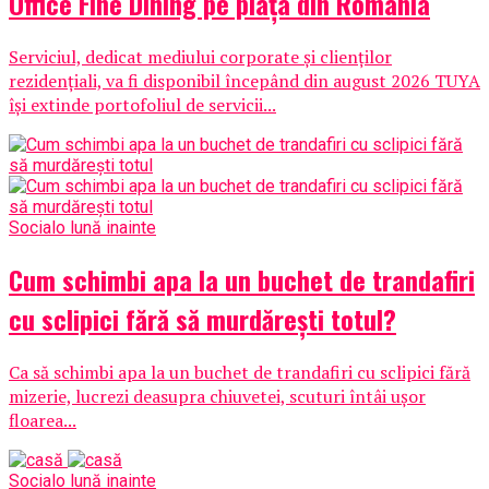
Office Fine Dining pe piața din România
Serviciul, dedicat mediului corporate și clienților
rezidențiali, va fi disponibil începând din august 2026 TUYA
își extinde portofoliul de servicii...
Social
o lună inainte
Cum schimbi apa la un buchet de trandafiri
cu sclipici fără să murdărești totul?
Ca să schimbi apa la un buchet de trandafiri cu sclipici fără
mizerie, lucrezi deasupra chiuvetei, scuturi întâi ușor
floarea...
Social
o lună inainte