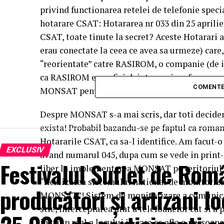
privind functionarea retelei de telefonie specia
hotarare CSAT: Hotararea nr 033 din 25 aprilie
CSAT, toate tinute la secret? Aceste Hotarari a
erau conectate la ceea ce avea sa urmeze) care,
“reorientate” catre RASIROM, o companie (de i
ca RASIROM era, oficial, intr-o prima faza a p
COMENTE
MONSAT pentru Romania, unic beneficiar.
Despre MONSAT s-a mai scris, dar toti decident
exista! Probabil bazandu-se pe faptul ca romani
Hotararile CSAT, ca sa-l identifice. Am facut-
EXCLUSIV
avand numarul 045, dupa cum se vede in print-s
Festivalul Suflet de Rom
liber la implementarea MONSAT pe teritoriul
“Realizarea sistemului national de monitorizar
producători și artizani lo
MONSAT”! Sistem de monitorizare a comunicati
stie, interceptarea atat a telefoanelor cat si a 
in timp real a locului in care se afla o persoa