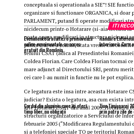
conceptuala si operationala a SIE”! SIE functio
organizare si functionare ORGANICA, si doar pr
PARLAMENT, putand fi operate modificari struc
ITI RE
nicidecum printr-o Hotarare (si-aia trecuta la “
poate opera modificari in structura niciunui se
EvenimenteGratuite.ro promovează
Randare Exterioa
online evenimentele cu acces
Interioară: Care 
putin! Dar ce a contat, atata vreme cat consil
gratuit din România
sefului CSAT (adica al Presedintelui Romaniei)
Coldea Florian. Care Coldea Florian tocmai ce
mare adjunct al Directorului SRI, pentru merite
cei care l-au numit in functie nu le pot explica.
Ce legatura este insa intre aceasta Hotarare 
judiciar? Exista o legatura, asa cum exista intr
Gardul din aluminiu care îți oferă
Ziua Timișoarei 2
alte Hotarari CSAT din anul 2005: Hotararea 0
timp liber, nu obligații
prin patru zile d
structurii organizatorice a Serviciului de Infor
februarie 2005 (“Modificarea Regulamentului de
si a telefoniei speciale TO pe teritoriul Roma