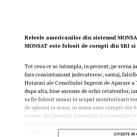
Releele americanilor din sistemul MONSAT
MONSAT este folosit de corupti din SRI si 
Tot ceea ce se intampla, in prezent, pe scena ju
fara consimtamant judecatoresc, santaj, falsific
Hotarari ale Consiliului Suprem de Aparare a Ta
dupa alta, bine ascunse de ochii cetatenilor, i
sa fie folosit numai in scopul monitorizarii te
de spionaj in masa, in mana unor corupti din Se
corupti din Directia Nationala Anticoruptie! V-
sute de cazuri, DNA si SRI au interceptat tele
interceptare de la vreun judecator. In exclusivi
CITESTE IN