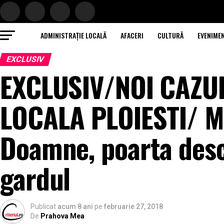
ADMINISTRAȚIE LOCALĂ
AFACERI
CULTURĂ
EVENIME
EXCLUSIV
EXCLUSIV/NOI CAZUR
LOCALA PLOIESTI/ Ma
Doamne, poarta desch
gardul
Publicat
acum 8 ani
pe
februarie 27, 2018
De
Prahova Mea