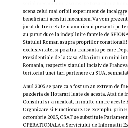
serial mecanismul ascuns, pe baza caruia Roman
scena celui mai oribil experiment de incalcare 
PUBLI
beneficiarii acestui mecanism. Va vom prezenta, 
jucat de trei cetateni americani prezenti pe te
au putut duce la indeplinire faptele de SPIONAJ
Statului Roman asupra propriilor conationali! 
exclusivitate, si pozitia transanta pe care Dep
Prezidentiale de la Casa Alba (intr-un mini int
Romania, respectiv ziarului Incisiv de Prahova)
teritoriul unei tari partenere cu SUA, semnalat
Anul 2005 se pare ca a fost un an extrem de fr
puzderia de Hotarari luate de acesta. Atat de fr
Consiliul si-a incalcat, in multe dintre aceste 
Organizare si Functionare. De exemplu, prin H
octombrie 2005, CSAT se substituie Parlamentu
OPERATIONALA a Serviciului de Informatii Ext