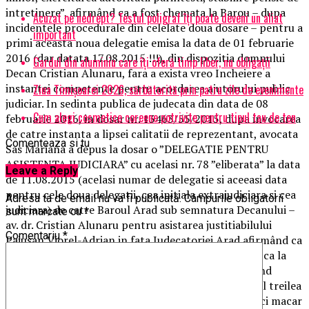
intretinere”, afirmând ca a fost chemata la Barou – dupa
Acuzat pe nedrept? Testul poligraf îţi poate deveni un aliat
incidentele procedurale din celelate doua dosare – pentru a
important
primi aceasta noua delegatie emisa la data de 01 februarie
2016 (dar datata 17.08.2015 !!!), din dispozitia domnului
Gardul din aluminiu care îți oferă timp liber, nu obligații
Decan Cristian Alunaru, fara a exista vreo Incheiere a
instantei competente pentru acordarea ajutorului public
Ziua Timișoarei 2026, sărbătorită prin patru zile de evenimente
judiciar. In sedinta publica de judecata din data de 08
Cum alegi cosmetice coreene potrivite pentru tipul tau de ten
februarie 2016, in dosar nr. 13463/55/2015, dupa invocarea
de catre instanta a lipsei calitatii de reprezentant, avocata
Comenteaza si tu
Sas Mariana a depus la dosar o ”DELEGATIE PENTRU
ASISTENTA JUDICIARA” cu acelasi nr. 78 ”eliberata” la data
Leave a Reply
de 11.08.2015 (acelasi numar de delegatie si aceeasi data
pentru cele doua delegatii, cea initiala extrajudiciara si cea
Adresa ta de email nu va fi publicată.
Câmpurile obligatorii
judiciara) de catre Baroul Arad sub semnatura Decanului –
sunt marcate cu
*
av. dr. Cristian Alunaru pentru asistarea justitiabilului
Comentariu
*
Paiusan Viorel-Adrian in fata Judecatoriei Arad afirmând ca
Norina Bojan, secretara Baroului Arad, i-a transmis ca la
data de 11.08.2016 programul s-a defectat, eliberând
delegatii sub titlul de ”asistenta”. Desi cauza era la al treilea
termen de judecata, in dosar nu a fost formulata nici macar