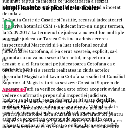
subliniat faptul ca imediat ce judecatoarea a sesizat
simpli inainte sa pleci de la dealer
institutiile, acea practica ilegala a Baroului Arad a incetat
de indata.
La Inalta Curte de Casatie si Justitie, recursul judecatoarei
impotriva hotarârii CSM s-a judecat intr-un singur termen,
la 25.09.2017. La termenul de judecata au avut loc multiple
nereguli: judecator Tarcea Cristina a admis cererea
Publicat
inspectorului Marcovici si i-a luat telefonul sotului
acum 4 luni
judecatoarei Cotofana, si i-a cerut acesteia, explicit, sa-i
promita ca nu va mai sesiza Parchetul, inspectorul a
pe
acuzat-o si el fara temei pe judecatoarea Cotofana ca e
martie 31, 2026
ofiter acoperit si a rescris realitatea in ciuda actelor
dosarului! Magistratul Lavinia Cotofana a solicitat Consiliul
De
Superior al Magistraturii sa sesizeze Consiliul Suprem de
Aparare a Tarii sa verifice daca este ofiter acoperit având in
AlexandraM
vedere ca afirmatia prepusului Inspectiei Judiciare,
Inainte sa platesti, roaga dealerul sa iti arate
detaliile
inspectorul judiciar, Marcovici Dantes si deci Inspectiei
politicii RCA
si sa confirme asiguratorul, VIN-ul si data
Judiciare, aratând ca se impun consecinte penale ori
exacta de inceput, inclusiv ora. Nu pleca pana cand te
pentru judecatoare daca acuzatia era adevarata ori pentru
asiguri ca acoperirea corespunde momentului in care
Inspectia Judiciara si prepusul acesteia (inclusiv afectarea
primesti masina si ai verificat-o online, daca este posibil.
independentei justitiei de chiar IJ). La data de 05.02.2018