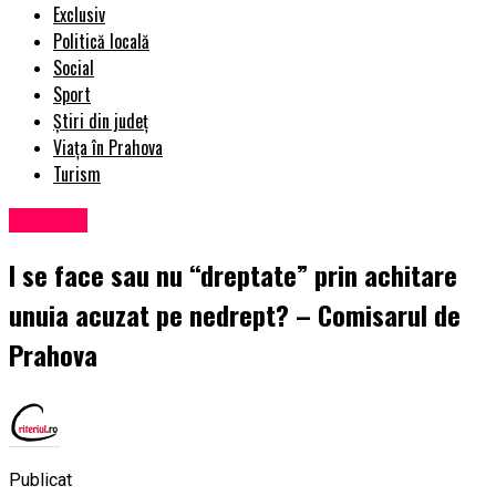
Exclusiv
Politică locală
Social
Sport
Știri din județ
Viața în Prahova
Turism
Exclusiv
I se face sau nu “dreptate” prin achitare
unuia acuzat pe nedrept? – Comisarul de
Prahova
Publicat