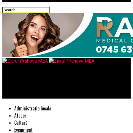
Ziarul Prahova MEA
I se face sau nu “dreptate” prin achitare unuia acuzat pe
nedrept? – Comisarul de Prahova
Administrație locală
Afaceri
Cultură
Eveniment