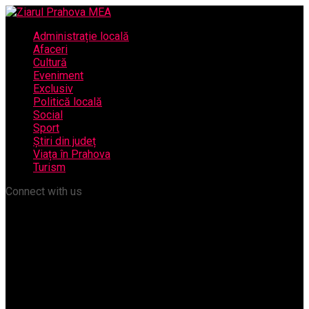
Administrație locală
Afaceri
Cultură
Eveniment
Exclusiv
Politică locală
Social
Sport
Știri din județ
Viața în Prahova
Turism
Connect with us