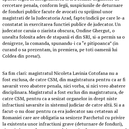
cercetare penala, conform legii, suspiciunile de deturnare
de fonduri publice facute de avocati cu sprijinul unor
magistrati de la Judecatoria Arad, fapte/indicii pe care le-a
constatat in exercitarea functiei publice de judecator. Un
judecator caruia o ziarista obscura, Ondine Ghergut, o
unealta folosita ades de stapanii ei din SRI, si-a permis sa o
denigreze, la comanda, spunandu-i ca “e pitipoanca” (in
curand o sa prezentam, in premiera, pe toti oamenii lui
Coldea din presa!).
Sa fim clari: magistratul Nicoleta Lavinia Cotofana nu a
fost exclusa, de catre CSM, din magistratura pentru ca ar fi
savarsit vreo abatere penala, nici vorba, si nici vreo abatere
disciplinara. Magistratul a fost exclus din magistratura, de
catre CSM, pentru ca a sesizat organelor in drept niste
infractiuni savarsite in sistemul judiciar de catre altii. Si a a
facut-o nu doar pentru ca era judecator sau cetatean al
Romaniei care are obligatia sa sesizeze Parchetul cu privire
la existenta unor infractiuni grave (deturnare de fonduri),