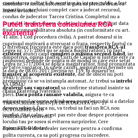
constatarea calitatii de avertizor in interes public a fost
simtindu-te inclus, informat si gata sa pleci la drum cu
repartizata aceluiasi complet care a judecat recursul,
liniste in suflet.
condus de judecator Tarcea Cristina. Completul nu a
formulat imediat cerere de abtinere desi era obligat data
Puteti transfera conexiunea RCA
fiind incompatibilitatea absoluta (in conformitate cu art.
existenta?
41 alin. 1 Cod procedura civila). A pastrat dosarul si in
cuprinsul motivarii a strecurat o fraza, respectiv faptul ca
O intrebare frecventa este daca poti
transfera RCA-ul
Legea nr. 571/2004 nu se aplica magistratilor). In fapt,
existent
atunci cand
cumperi o masina second-hand
, iar
dimpotriva, opinia Inaltei Curti de Casatie si Justitie este ca
raspunsul depinde de polita si de modul in care este setat
Legea nr.571/2004 se aplica magistratilor, fiind pronuntata
de catre vanzator. In unele cazuri, asiguratorul permite un
la data de 08.05.2017 Decizia nr. 139, in dosarul nr.
transfer al acoperirii existente
, dar de obicei nu poti
3943/1/2016.
presupune ca se va intampla automat. Ar trebui sa
intrebi
VA URMA!
dealerul sau vanzatorul
sa confirme statusul inainte sa
(Raisa Ekaterina Ivatenko)
pleci.
Daca polita ramane valabila
, asigura-te ca
asiguratorul accepta schimbarea proprietarului si a datelor
TRANSCRIERE ȘEDINȚĂ DE JUDECATĂ 26 – 27
despre vehicul. Daca nu, va trebui sa faci un RCA nou
OCTOMBRIE 2016
imediat. Stai calm: acest pas este doar despre protejarea
realizată de recurentă
locului tau pe sosea si evitarea surprizelor. Cere
Fișier: STE-010.wav
documentele de la dealer necesare pentru a confirma
polita curenta, ca sa poti progresa cu incredere.