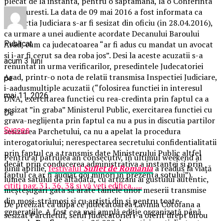
plecat de la instanta, pentru o saptamâna, la o Conferinta
in Bucuresti. La data de 09 mai 2016 a fost informata ca
Inspectia Judiciara s-ar fi sesizat din oficiu (in 28.04.2016),
ca urmare a unei audiente acordate Decanului Baroului
Publicat
Arad, cum ca judecatoarea “ar fi adus cu mandat un avocat
si i-ar fi cerut sa dea roba jos”. Desi la aceste acuzatii s-a
acum 3 luni
renuntat in urma verificarilor, presedintele Judecatoriei
Arad, printr-o nota de relatii transmisa Inspectiei Judiciare,
pe
i-aadusmultiple acuzatii (“folosirea functiei in interesul
mai 11, 2026
DNA, exercitarea functiei cu rea-credinta prin faptul ca a
sesizat ”in graba” Ministerul Public, exercitarea functiei cu
De
grava-neglijenta prin faptul ca nu a pus in discutia partilor
Succes
sesizarea Parchetului, ca nu a apelat la procedura
interogatoriului; nerespectarea secretului confidentialitatii
prin faptul ca a transmis date Ministerului Public altfel
Pentru al patrulea an consecutiv, în ultimul weekend al
decât prin conducerea administrativa a instantei si prin
lunii aprilie,
festivalul
Suflet de România
a readus la viață
faptul ca ar fi audiat doi minori in prezenta sotului”).
lumea satului de altădată, cu artizani ai gustului autentic,
cititi pag. 31, 36, 38 și vă veți edifica…..
meșteșugari gata să arate tainele unor meserii transmise
din moși-strămoși și cu artiști din și pentru toate
De precizat ca dupa ce judecatoarea Lavinia Cotofana a
generațiile. A fost cea mai amplă ediție organizată până
sesizat Parchetul, seful Judecatoriei i-a oferit drept birou