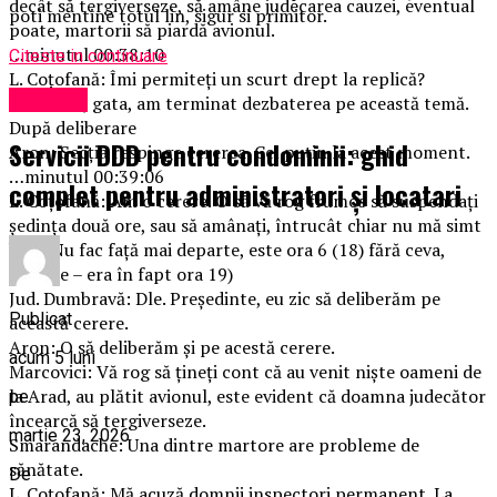
decât să tergiverseze, să amâne judecarea cauzei, eventual
poti mentine totul lin, sigur si primitor.
poate, martorii să piardă avionul.
…minutul 00:38:10
Citeste in continuare
L. Coțofană: Îmi permiteți un scurt drept la replică?
Exclusiv
Aron: Nu, gata, am terminat dezbaterea pe această temă.
După deliberare
Servicii DDD pentru condominii: ghid
Aron: Secția respinge cererea. Cel puțin la acest moment.
…minutul 00:39:06
complet pentru administratori și locatari
L. Coțofană: Am o cerere. O să vă rog frumos să suspendați
ședința două ore, sau să amânați, întrucât chiar nu mă simt
bine. Nu fac față mai departe, este ora 6 (18) fără ceva,
(Eroare – era în fapt ora 19)
Jud. Dumbravă: Dle. Președinte, eu zic să deliberăm pe
Publicat
această cerere.
Aron: O să deliberăm și pe acestă cerere.
acum 5 luni
Marcovici: Vă rog să țineți cont că au venit niște oameni de
la Arad, au plătit avionul, este evident că doamna judecător
pe
încearcă să tergiverseze.
martie 23, 2026
Smarandache: Una dintre martore are probleme de
sănătate.
De
L. Coțofană: Mă acuză domnii inspectori permanent. La