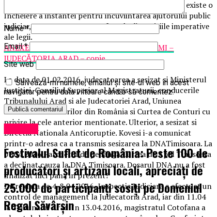
cerere de ajutor public judiciar, cu atât mai putin sa existe o
Incheiere a instantei pentru incuviintarea ajutorului public
judiciar, asa cum era necesar fata de dispozitiile imperative
Nume
*
ale legii.
Email
*
ANEXE MEMORIU – DETURNARE FONDURI MJ –
JUDECĂTORIA ARAD – copie
Site web
La data de 01.02.2016, judecatoarea a sesizat si Ministerul
Salvează-mi numele, emailul și site-ul web în acest
Justitiei, Consiliul Superior al Magistraturii, conducerile
navigator pentru data viitoare când o să comentez.
Tribunalului Arad si ale Judecatoriei Arad, Uniunea
Nationala a Barourilor din România si Curtea de Conturi cu
privire la cele anterior mentionate. Ulterior, a sesizat si
Exclusiv
Directia Nationala Anticoruptie. Kovesi i-a comunicat
printr-o adresa ca a transmis sesizarea la DNATimisoara. La
Festivalul Suflet de România: Peste 100 de
07.04.2016 Parchetul de pe lânga Curtea de Apel Timisoara
a declinat cauza la DNA Timisoara. Dosarul DNA nu a fost
producători și artizani locali, apreciați de
finalizat nici pana in prezent!
25.000 de participanți sosiți pe Domeniul
Intre data de 4-8.04.2016, Inspectia Judiciara a efectuat un
control de management la Judecatoria Arad, iar din 11.04
Regal Săvârșin
la Tribunalul Arad. In 13.04.2016, magistratul Cotofana a