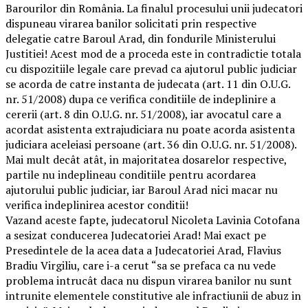
Barourilor din România. La finalul procesului unii judecatori
dispuneau virarea banilor solicitati prin respective
delegatie catre Baroul Arad, din fondurile Ministerului
Justitiei! Acest mod de a proceda este in contradictie totala
cu dispozitiile legale care prevad ca ajutorul public judiciar
se acorda de catre instanta de judecata (art. 11 din O.U.G.
nr. 51/2008) dupa ce verifica conditiile de indeplinire a
cererii (art. 8 din O.U.G. nr. 51/2008), iar avocatul care a
acordat asistenta extrajudiciara nu poate acorda asistenta
judiciara aceleiasi persoane (art. 36 din O.U.G. nr. 51/2008).
Mai mult decât atât, in majoritatea dosarelor respective,
partile nu indeplineau conditiile pentru acordarea
ajutorului public judiciar, iar Baroul Arad nici macar nu
verifica indeplinirea acestor conditii!
Vazand aceste fapte, judecatorul Nicoleta Lavinia Cotofana
a sesizat conducerea Judecatoriei Arad! Mai exact pe
Presedintele de la acea data a Judecatoriei Arad, Flavius
Bradiu Virgiliu, care i-a cerut “sa se prefaca ca nu vede
problema intrucât daca nu dispun virarea banilor nu sunt
intrunite elementele constitutive ale infractiunii de abuz in