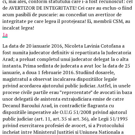
ci, mai ales, conform statutului care i-a fost recunoscut: cel
de AVERTIZOR DE INTEGRITATE! Cei care au exclus-o fiind
acum pasibili de puscarie: au concediat un avertizor de
integritate pe care legea il protejeaza! Ei, membrii CSM, au
incalcat legea!
1a
La data de 20 ianuarie 2016, Nicoleta Lavinia Cotofana a
fost numita judecator definitiv si repartizata la Judecatoria
Arad; a preluat completul unui judecator delegat la o alta
instanta. Prima sedinta de judecata a avut loc la data de 25
ianuarie, a doua 1 februarie 2016. Studiind dosarele,
magistratul a observat incalcarea dispozitiilor legale
privind acordarea ajutorului public judiciar. Astfel, in unele
procese civile partile erau ”reprezentate” de avocati in baza
unor delegatii de asistenta extrajudiciara emise de catre
Decanul Baroului Arad, in contradictie flagranta cu
dispozitiile imperative ale O.U.G 51/2008 privind ajutorul
public judiciar (art. 11, art. 35 si art. 36), ale Legii 51/1995
privind exercitarea profesiei de avocet, si a Protocolului
incheiat intre Ministerul Justitiei si Uniunea Nationala a