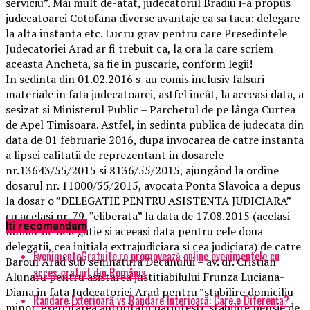
serviciu”. Mai mult de-atat, judecatorul Bradiu i-a propus
judecatoarei Cotofana diverse avantaje ca sa taca: delegare
la alta instanta etc. Lucru grav pentru care Presedintele
Judecatoriei Arad ar fi trebuit ca, la ora la care scriem
aceasta Ancheta, sa fie in puscarie, conform legii!
In sedinta din 01.02.2016 s-au comis inclusiv falsuri
materiale in fata judecatoarei, astfel incât, la aceeasi data, a
sesizat si Ministerul Public – Parchetul de pe lânga Curtea
de Apel Timisoara. Astfel, in sedinta publica de judecata din
data de 01 februarie 2016, dupa invocarea de catre instanta
a lipsei calitatii de reprezentant in dosarele
nr.13643/55/2015 si 8136/55/2015, ajungând la ordine
dosarul nr. 11000/55/2015, avocata Ponta Slavoica a depus
la dosar o ”DELEGATIE PENTRU ASISTENTA JUDICIARA”
cu acelasi nr. 79, ”eliberata” la data de 17.08.2015 (acelasi
Iti recomandam
numar de delegatie si aceeasi data pentru cele doua
delegatii, cea initiala extrajudiciara si cea judiciara) de catre
EvenimenteGratuite.ro promovează online evenimentele cu
Baroul Arad sub semnatura Decanului – av. dr. Cristian
acces gratuit din România
Alunaru pentru asistarea justitiabilului Frunza Luciana-
Diana in fata Judecatoriei Arad pentru ”stabilire domiciliu
Randare Exterioară vs Randare Interioară: Care e Diferența?
minor, exercitarea autoritatii parintesti, stabilire pensie de