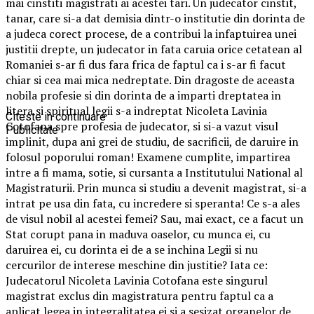
mai cinstiti magistrati ai acestei tari. Un judecator cinstit,
tanar, care si-a dat demisia dintr-o institutie din dorinta de
a judeca corect procese, de a contribui la infaptuirea unei
justitii drepte, un judecator in fata caruia orice cetatean al
Romaniei s-ar fi dus fara frica de faptul ca i s-ar fi facut
chiar si cea mai mica nedreptate. Din dragoste de aceasta
nobila profesie si din dorinta de a imparti dreptatea in
litera si spiritual legii s-a indreptat Nicoleta Lavinia
Citeste in continuare
Cotofana spre profesia de judecator, si si-a vazut visul
Publicitate
implinit, dupa ani grei de studiu, de sacrificii, de daruire in
folosul poporului roman! Examene cumplite, impartirea
intre a fi mama, sotie, si cursanta a Institutului National al
Magistraturii. Prin munca si studiu a devenit magistrat, si-a
intrat pe usa din fata, cu incredere si speranta! Ce s-a ales
de visul nobil al acestei femei? Sau, mai exact, ce a facut un
Stat corupt pana in maduva oaselor, cu munca ei, cu
daruirea ei, cu dorinta ei de a se inchina Legii si nu
cercurilor de interese meschine din justitie? Iata ce:
Judecatorul Nicoleta Lavinia Cotofana este singurul
magistrat exclus din magistratura pentru faptul ca a
aplicat legea in integralitatea ei si a sesizat organelor de