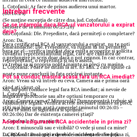
L. Coțofană: Ar face de prisos audierea unui martor.
Intrebari frecvente
(00:16:24)
(Se susține excepția de către dna. jud. Coțofană)
Ce se intampla daca RCA-ul vanzatorului a expirat
(Reluare de la minutul 00:25:26)
deja?
Gh. Coțofană: Dle. Președinte, dacă permiteți o completare?
Aron: Da.
Daca certificatul RCA al vanzatorului a expirat, nu te poti
Smarandache: Dle. Președinte, vă rugăm să nu permiteți
baza pe el—verifica imediat daca exista acoperire si solicita
cuvântul reprezentantului legal, care are calitatea de
o prelungire in scris doar daca o pot reinnoi. In caz contrar,
reprezentant, o reprezintă și nu o asistă.
va trebui sa ai propria polita inainte sa pleci cu masina.
L. Coțofană: Poate ne uităm la art. 83 alin. 2 care spune că
poate pune concluzii în fața oricărei instanțe.
Pot sa conduc masina acasa fara un RCA imediat?
Aron: Vreau să vă întreb eu ceva. Camera aia e prima oară
când ați văzut-o?
Nu, nu poti conduce legal fara RCA imediat; ai nevoie de
L. Coțofană: Da.
asigurare provizorie sau alte optiuni temporare cu
Aron: Camera cum e? Minusculă? Dumneavostră trebuie să
valabilitate legala. Verifica actele necesare inainte sa pleci,
știți mai bine cum arată camerele! (minutul 00:26:05 –
ca sa te simti in siguranta si sprijinit.
00:26:06) Dar de existența camerei știați?
L. Coțofană: Nu, nu știam.
Acopera asigurarea RCA accidentele in prima zi?
Aron: E minusculă sau e vizibilă? O vede și unul ca mine?
L. Coțofană: Dacă știți expres de existența ei o vedeți.
Da, RCA-ul tau acopera de obicei accidentele din prima zi,