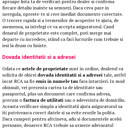
aproape lista ta de verificari pentru dealer si confirma
fiecare detaliu inainte sa semnezi. Daca ceva pare in
neregula, opreste-te si cere imediat documente corectate.
O trecere rapida si a termenilor de acoperire te ajuta, de
asemenea, sa intelegi ce va accepta asiguratorul. Cand
dosarul de proprietate este complet, poti merge mai
departe cu incredere, stiind ca faci lucrurile cum trebuie si
iesi la drum cu liniste.
Dovada identitatii si a adresei
Odata ce
actele de proprietate
sunt in ordine, dealerul va
solicita de obicei
dovada identitatii si a adresei
tale, astfel
incat RCA sa fie
emis in numele tau
fara intarzieri. In mod
obisnuit, vei prezenta cartea ta de identitate sau
pasaportul, plus un document care confirma adresa,
precum o
factura de utilitati
sau o adeverinta de domiciliu.
Aceasta verificare simpla a identitatii ajuta asiguratorul sa
iti potriveasca corect datele si sa evite erorile la polita.
Daca cumperi pentru altcineva, adu si documentele acelei
persoane, deoarece RCA trebuie sa urmeze adevaratul