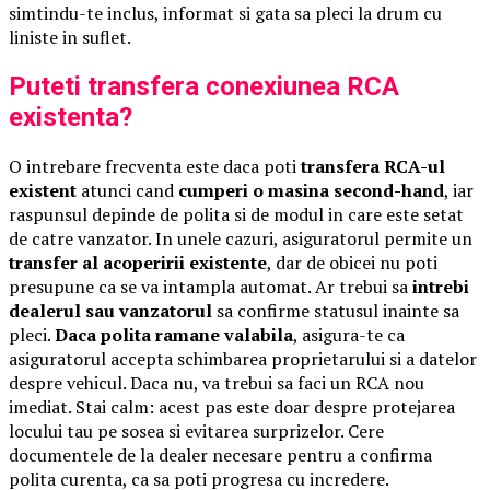
simtindu-te inclus, informat si gata sa pleci la drum cu
liniste in suflet.
Puteti transfera conexiunea RCA
existenta?
O intrebare frecventa este daca poti
transfera RCA-ul
existent
atunci cand
cumperi o masina second-hand
, iar
raspunsul depinde de polita si de modul in care este setat
de catre vanzator. In unele cazuri, asiguratorul permite un
transfer al acoperirii existente
, dar de obicei nu poti
presupune ca se va intampla automat. Ar trebui sa
intrebi
dealerul sau vanzatorul
sa confirme statusul inainte sa
pleci.
Daca polita ramane valabila
, asigura-te ca
asiguratorul accepta schimbarea proprietarului si a datelor
despre vehicul. Daca nu, va trebui sa faci un RCA nou
imediat. Stai calm: acest pas este doar despre protejarea
locului tau pe sosea si evitarea surprizelor. Cere
documentele de la dealer necesare pentru a confirma
polita curenta, ca sa poti progresa cu incredere.