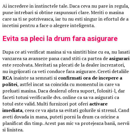
Ai incredere in instinctele tale. Daca ceva nu pare in regula,
pune intrebari si obtine raspunsuri clare. Meriti o masina
care sa ti se potriveasca, iar tu nu esti singur in efortul de a
incetini pentru a face o alegere inteligenta.
Evita sa pleci la drum fara asigurare
Dupa ce ati verificat masina si va simtiti bine cu ea, nu lasati
vanzarea sa avanseze pana cand stiti ca partea de
asigurari
este rezolvata. Meritati sa plecati de la dealer increzatori,
nu ingrijorati ca veti conduce fara asigurare. Cereti detaliile
RCA
inainte sa semnati si
confirmati ora de incepere a
politei
, astfel incat sa coincida cu momentul in care va
preluati masina. Daca dealerul ofera suport, folositi-l, dar
faceti totusi verificarile dvs. online ca sa va asigurati ca
totul este valid. Multi furnizori pot oferi
activare
imediata
, ceea ce va ajuta sa evitati golurile si stresul. Cand
aveti dovada in mana, puteti porni la drum ca oricine a
planificat din timp. Acest pas mic va protejeaza banii, nervii
si linistea.