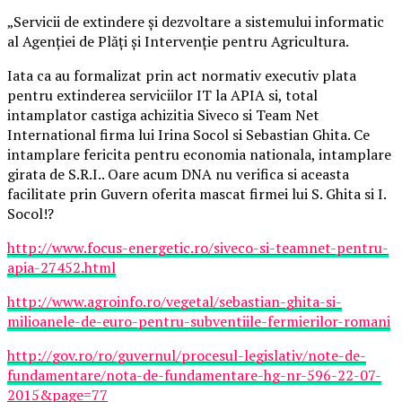
„Servicii de extindere și dezvoltare a sistemului informatic
al Agenției de Plăți și Intervenție pentru Agricultura.
Iata ca au formalizat prin act normativ executiv plata
pentru extinderea serviciilor IT la APIA si, total
intamplator castiga achizitia Siveco si Team Net
International firma lui Irina Socol si Sebastian Ghita. Ce
intamplare fericita pentru economia nationala, intamplare
girata de S.R.I.. Oare acum DNA nu verifica si aceasta
facilitate prin Guvern oferita mascat firmei lui S. Ghita si I.
Socol!?
http://www.focus-energetic.ro/siveco-si-teamnet-pentru-
apia-27452.html
http://www.agroinfo.ro/vegetal/sebastian-ghita-si-
milioanele-de-euro-pentru-subventiile-fermierilor-romani
http://gov.ro/ro/guvernul/procesul-legislativ/note-de-
fundamentare/nota-de-fundamentare-hg-nr-596-22-07-
2015&page=77