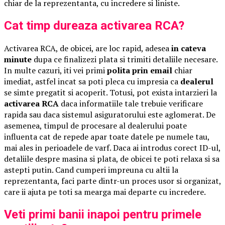
chiar de la reprezentanta, cu incredere si liniste.
Cat timp dureaza activarea RCA?
Activarea RCA, de obicei, are loc rapid, adesea
in cateva
minute
dupa ce finalizezi plata si trimiti detaliile necesare.
In multe cazuri, iti vei primi
polita prin email
chiar
imediat, astfel incat sa poti pleca cu impresia ca
dealerul
se simte pregatit si acoperit. Totusi, pot exista intarzieri la
activarea RCA
daca informatiile tale trebuie verificare
rapida sau daca sistemul asiguratorului este aglomerat. De
asemenea, timpul de procesare al dealerului poate
influenta cat de repede apar toate datele pe numele tau,
mai ales in perioadele de varf. Daca ai introdus corect ID-ul,
detaliile despre masina si plata, de obicei te poti relaxa si sa
astepti putin. Cand cumperi impreuna cu altii la
reprezentanta, faci parte dintr-un proces usor si organizat,
care ii ajuta pe toti sa mearga mai departe cu incredere.
Veti primi banii inapoi pentru primele