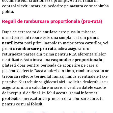
documentelor si actioneaza prompt. Astfel, ramai in
control si eviti intarzieri nedorite pe masura ce se schimba
polita.
Reguli de rambursare proportionala (pro-rata)
Dupa ce cererea ta de
anulare
este pusa in miscare,
urmatoarea intrebare este una simpla: cat din
prima
neutilizata
poti primi inapoi? In majoritatea cazurilor, vei
primi o
rambursare pro rata
, adica asiguratorul
returneaza partea din prima pentru RCA aferenta zilelor
neutilizate. Asta inseamna
raspundere proportionala
:
platesti doar pentru perioada de acoperire pe care ai
pastrat-o efectiv. Daca anulezi din timp, rambursarea ta ar
trebui sa reflecte termenul ramas, minus eventualele taxe
permise. Nu trebuie sa ghicesti aici—solicita dealerului sau
asiguratorului o calculare in scris si verifica datele exacte
de inceput si de final. In felul acesta, ramai informat,
protejat
si increzator ca primesti o rambursare corecta
pentru ce nu ai folosit.