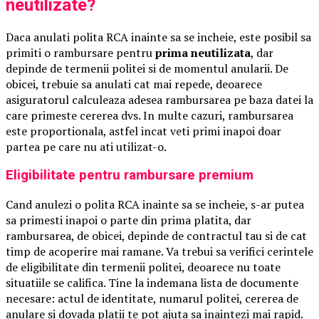
neutilizate?
Daca anulati polita RCA inainte sa se incheie, este posibil sa
primiti o rambursare pentru
prima neutilizata
, dar
depinde de termenii politei si de momentul anularii. De
obicei, trebuie sa anulati cat mai repede, deoarece
asiguratorul calculeaza adesea rambursarea pe baza datei la
care primeste cererea dvs. In multe cazuri, rambursarea
este proportionala, astfel incat veti primi inapoi doar
partea pe care nu ati utilizat-o.
Eligibilitate pentru rambursare premium
Cand anulezi o polita RCA inainte sa se incheie, s-ar putea
sa primesti inapoi o parte din prima platita, dar
rambursarea, de obicei, depinde de contractul tau si de cat
timp de acoperire mai ramane. Va trebui sa verifici cerintele
de eligibilitate din termenii politei, deoarece nu toate
situatiile se califica. Tine la indemana lista de documente
necesare: actul de identitate, numarul politei, cererea de
anulare si dovada platii te pot ajuta sa inaintezi mai rapid.