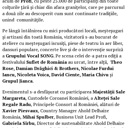
acum de
Profi
, cu peste 25.000 de participanți din toate
colțurile țării și chiar din afara granițelor, care pe parcursul
a două zile au descoperit cum sunt continuate tradițiile,
unind comunitățile.
Pe lângă întâlnirea cu mici producători locali, meșteșugari
și artizani din toată România, vizitatorii s-au bucurat de
ateliere cu meșteșugari iscusiți, piese de teatru în aer liber,
dansuri populare, concerte live și de o intervenție surpriză
a
Grupului Vocal SONG
. Pe scena celei de-a patra ediții a
festivalului
Suflet de România
au urcat, între alții,
Theo
Rose, Damian Drăghici & Brothers, Nicolae Furdui
Iancu, Nicoleta Voica, David Ciente, Maria Chivu
și
Grupul Jianca
.
Evenimentul s-a desfășurat cu participarea
Majestății Sale
Margareta
, Custodele Coroanei României, a
Alteței Sale
Regale Radu
, Principele Consort al României, alături de
Xavier Piesvaux
, Country Manager Ahold Delhaize
România,
Mihai Spulber
, Business Unit Lead Profi,
Gabriela Sîrbu
, Director de sustenabilitate Ahold Delhaize