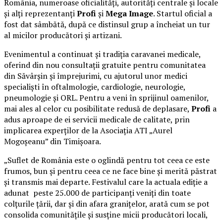
România, numeroase oficialități, autorități centrale și locale
și alți reprezentanți
Profi
și
Mega Image
. Startul oficial a
fost dat sâmbătă, după ce distinsul grup a încheiat un tur
al micilor producători și artizani.
Evenimentul a continuat și tradiția caravanei medicale,
oferind din nou consultații gratuite pentru comunitatea
din Săvârșin și împrejurimi, cu ajutorul unor medici
specialiști în oftalmologie, cardiologie, neurologie,
pneumologie și ORL. Pentru a veni în sprijinul oamenilor,
mai ales al celor cu posibilitate redusă de deplasare,
Profi
a
adus aproape de ei servicii medicale de calitate, prin
implicarea experților de la Asociația ATI „Aurel
Mogoșeanu” din Timișoara.
„Suflet de România este o oglindă pentru tot ceea ce este
frumos, bun și pentru ceea ce ne face bine și merită păstrat
și transmis mai departe. Festivalul care la actuala ediție a
adunat peste 25.000 de participanți veniți din toate
colțurile țării, dar și din afara granițelor, arată cum se pot
consolida comunitățile și susține micii producători locali,