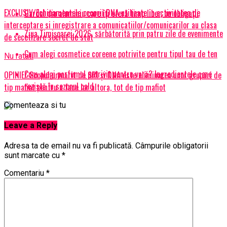
EXCLUSIV/Echipamentele proprii DNA utilizate in activitatea de
Gardul din aluminiu care îți oferă timp liber, nu obligații
interceptare si inregistrare a comunicatiilor/comunicarilor au clasa
Ziua Timișoarei 2026, sărbătorită prin patru zile de evenimente
de secetizare secret de stat
Cum alegi cosmetice coreene potrivite pentru tipul tau de ten
Nu ratati
Cum alegi parfumul potrivit pentru vară? Ingredientele care
OPINIE/ Scopul urmărit de SRI și DNA este eliminarea unor grupări de
rezistă în sezonul cald
tip mafiot pentru a face lor altora, tot de tip mafiot
Comenteaza si tu
Leave a Reply
Adresa ta de email nu va fi publicată.
Câmpurile obligatorii
sunt marcate cu
*
Comentariu
*