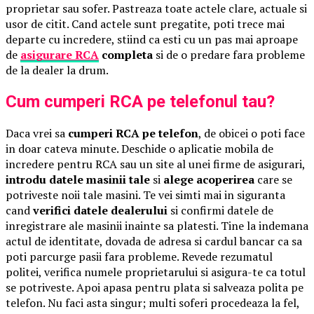
proprietar sau sofer. Pastreaza toate actele clare, actuale si
usor de citit. Cand actele sunt pregatite, poti trece mai
departe cu incredere, stiind ca esti cu un pas mai aproape
de
asigurare RCA
completa
si de o predare fara probleme
de la dealer la drum.
Cum cumperi RCA pe telefonul tau?
Daca vrei sa
cumperi RCA pe telefon
, de obicei o poti face
in doar cateva minute. Deschide o aplicatie mobila de
incredere pentru RCA sau un site al unei firme de asigurari,
introdu datele masinii tale
si
alege acoperirea
care se
potriveste noii tale masini. Te vei simti mai in siguranta
cand
verifici datele dealerului
si confirmi datele de
inregistrare ale masinii inainte sa platesti. Tine la indemana
actul de identitate, dovada de adresa si cardul bancar ca sa
poti parcurge pasii fara probleme. Revede rezumatul
politei, verifica numele proprietarului si asigura-te ca totul
se potriveste. Apoi apasa pentru plata si salveaza polita pe
telefon. Nu faci asta singur; multi soferi procedeaza la fel,