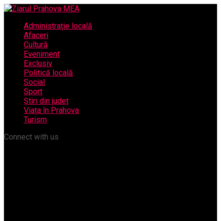
Administrație locală
Afaceri
Cultură
Eveniment
Exclusiv
Politică locală
Social
Sport
Știri din județ
Viața în Prahova
Turism
Connect with us