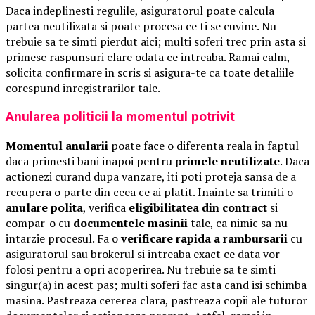
Daca indeplinesti regulile, asiguratorul poate calcula
partea neutilizata si poate procesa ce ti se cuvine. Nu
trebuie sa te simti pierdut aici; multi soferi trec prin asta si
primesc raspunsuri clare odata ce intreaba. Ramai calm,
solicita confirmare in scris si asigura-te ca toate detaliile
corespund inregistrarilor tale.
Anularea politicii la momentul potrivit
Momentul anularii
poate face o diferenta reala in faptul
daca primesti bani inapoi pentru
primele neutilizate
. Daca
actionezi curand dupa vanzare, iti poti proteja sansa de a
recupera o parte din ceea ce ai platit. Inainte sa trimiti o
anulare polita
, verifica
eligibilitatea din contract
si
compar-o cu
documentele masinii
tale, ca nimic sa nu
intarzie procesul. Fa o
verificare rapida a rambursarii
cu
asiguratorul sau brokerul si intreaba exact ce data vor
folosi pentru a opri acoperirea. Nu trebuie sa te simti
singur(a) in acest pas; multi soferi fac asta cand isi schimba
masina. Pastreaza cererea clara, pastreaza copii ale tuturor