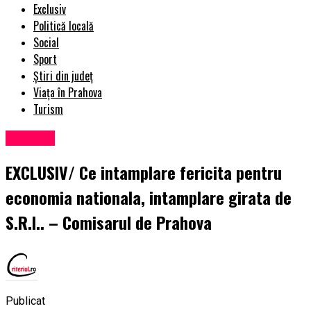
Exclusiv
Politică locală
Social
Sport
Știri din județ
Viața în Prahova
Turism
Exclusiv
EXCLUSIV/ Ce intamplare fericita pentru
economia nationala, intamplare girata de
S.R.I.. – Comisarul de Prahova
Publicat