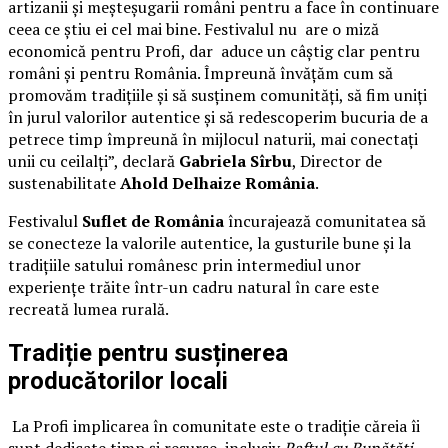
artizanii și meșteșugarii români pentru a face în continuare
ceea ce știu ei cel mai bine. Festivalul nu are o miză
economică pentru Profi, dar aduce un câștig clar pentru
români și pentru România. Împreună învățăm cum să
promovăm tradițiile și să susținem comunități, să fim uniți
în jurul valorilor autentice și să redescoperim bucuria de a
petrece timp împreună în mijlocul naturii, mai conectați
unii cu ceilalți”, declară
Gabriela Sîrbu
, Director de
sustenabilitate
Ahold Delhaize România
.
Festivalul
Suflet de România
încurajează comunitatea să
se conecteze la valorile autentice, la gusturile bune și la
tradițiile satului românesc prin intermediul unor
experiențe trăite într-un cadru natural în care este
recreată lumea rurală.
Tradiție pentru susținerea
producătorilor locali
La Profi implicarea în comunitate este o tradiție căreia îi