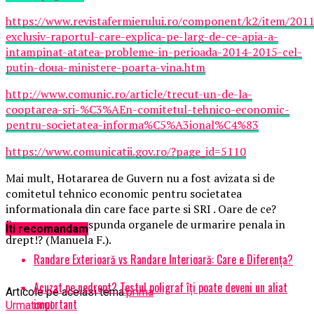
https://www.revistafermierului.ro/component/k2/item/201
exclusiv-raportul-care-explica-pe-larg-de-ce-apia-a-
intampinat-atatea-probleme-in-perioada-2014-2015-cel-
putin-doua-ministere-poarta-vina.htm
http://www.comunic.ro/article/trecut-un-de-la-
cooptarea-sri-%C3%AEn-comitetul-tehnico-economic-
pentru-societatea-informa%C5%A3ional%C4%83
https://www.comunicatii.gov.ro/?page_id=5110
Mai mult, Hotararea de Guvern nu a fost avizata si de
comitetul tehnico economic pentru societatea
informationala din care face parte si SRI . Oare de ce?
Ramane sa ne raspunda organele de urmarire penala in
Iti recomandam
drept!? (Manuela F.).
Randare Exterioară vs Randare Interioară: Care e Diferența?
Acuzat pe nedrept? Testul poligraf îţi poate deveni un aliat
Articole pe aceiasi tema:
prima
important
Urmatorul