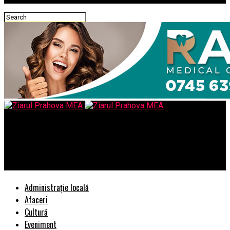
Ziarul Prahova MEA
EXCLUSIV/ Ce intamplare fericita pentru economia nationala,
intamplare girata de S.R.I.. – Comisarul de Prahova
Administrație locală
Afaceri
Cultură
Eveniment