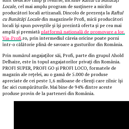
sunt dedicate timp și resurse, inclusiv
Raftul cu Bunătăți
Locale
, cel mai amplu program de susținere a micilor
producători locali artizanali. Dincolo de prezența la
Raftul
cu Bunătăți Locale
din magazinele Profi, micii producători
locali își spun poveștile și își prezintă oferta și pe cea mai
amplă și premiată
platformă națională de promovare a lor,
Via-Profi
.ro, prin intermediul căreia oricine poate porni
într-o călătorie plină de savoare a gusturilor din România.
Prin numărul angajaților săi, Profi, parte din grupul Ahold
Delhaize, este în topul angajatorilor privați din România.
PROFI SUPER, PROFI GO și PROFI LOCO, formatele de
magazin ale rețelei, au o gamă de 5.000 de produse
apreciate de cei peste 1,6 milioane de clienți care zilnic își
fac aici cumpărăturile. Mai bine de 94% dintre aceste
produse provin de la parteneri din România.