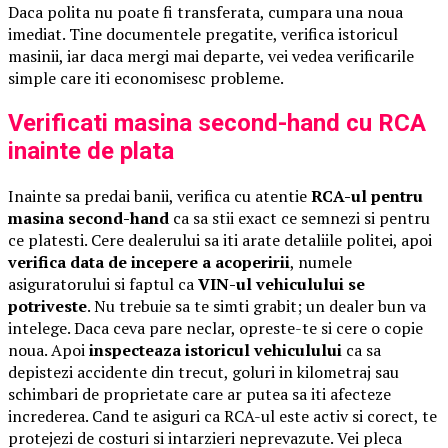
Daca polita nu poate fi transferata, cumpara una noua
imediat. Tine documentele pregatite, verifica istoricul
masinii, iar daca mergi mai departe, vei vedea verificarile
simple care iti economisesc probleme.
Verificati masina second-hand cu RCA
inainte de plata
Inainte sa predai banii, verifica cu atentie
RCA-ul pentru
masina second-hand
ca sa stii exact ce semnezi si pentru
ce platesti. Cere dealerului sa iti arate detaliile politei, apoi
verifica data de incepere a acoperirii
, numele
asiguratorului si faptul ca
VIN-ul vehiculului se
potriveste
. Nu trebuie sa te simti grabit; un dealer bun va
intelege. Daca ceva pare neclar, opreste-te si cere o copie
noua. Apoi
inspecteaza istoricul vehiculului
ca sa
depistezi accidente din trecut, goluri in kilometraj sau
schimbari de proprietate care ar putea sa iti afecteze
increderea. Cand te asiguri ca RCA-ul este activ si corect, te
protejezi de costuri si intarzieri neprevazute. Vei pleca