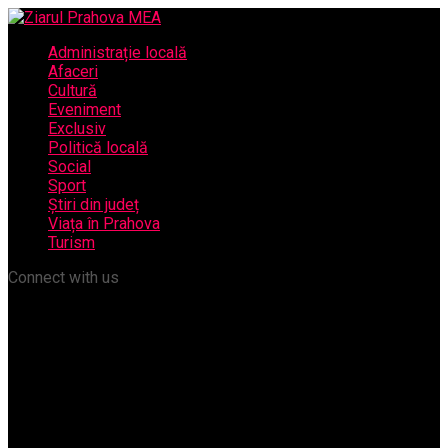
Administrație locală
Afaceri
Cultură
Eveniment
Exclusiv
Politică locală
Social
Sport
Știri din județ
Viața în Prahova
Turism
Connect with us