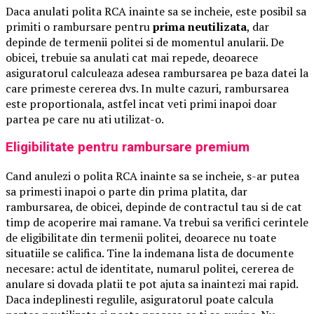
Daca anulati polita RCA inainte sa se incheie, este posibil sa
primiti o rambursare pentru
prima neutilizata
, dar
depinde de termenii politei si de momentul anularii. De
obicei, trebuie sa anulati cat mai repede, deoarece
asiguratorul calculeaza adesea rambursarea pe baza datei la
care primeste cererea dvs. In multe cazuri, rambursarea
este proportionala, astfel incat veti primi inapoi doar
partea pe care nu ati utilizat-o.
Eligibilitate pentru rambursare premium
Cand anulezi o polita RCA inainte sa se incheie, s-ar putea
sa primesti inapoi o parte din prima platita, dar
rambursarea, de obicei, depinde de contractul tau si de cat
timp de acoperire mai ramane. Va trebui sa verifici cerintele
de eligibilitate din termenii politei, deoarece nu toate
situatiile se califica. Tine la indemana lista de documente
necesare: actul de identitate, numarul politei, cererea de
anulare si dovada platii te pot ajuta sa inaintezi mai rapid.
Daca indeplinesti regulile, asiguratorul poate calcula