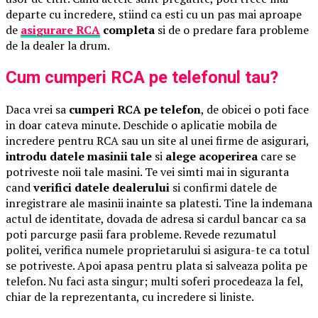
departe cu incredere, stiind ca esti cu un pas mai aproape
de
asigurare RCA
completa
si de o predare fara probleme
de la dealer la drum.
Cum cumperi RCA pe telefonul tau?
Daca vrei sa
cumperi RCA pe telefon
, de obicei o poti face
in doar cateva minute. Deschide o aplicatie mobila de
incredere pentru RCA sau un site al unei firme de asigurari,
introdu datele masinii tale
si
alege acoperirea
care se
potriveste noii tale masini. Te vei simti mai in siguranta
cand
verifici datele dealerului
si confirmi datele de
inregistrare ale masinii inainte sa platesti. Tine la indemana
actul de identitate, dovada de adresa si cardul bancar ca sa
poti parcurge pasii fara probleme. Revede rezumatul
politei, verifica numele proprietarului si asigura-te ca totul
se potriveste. Apoi apasa pentru plata si salveaza polita pe
telefon. Nu faci asta singur; multi soferi procedeaza la fel,
chiar de la reprezentanta, cu incredere si liniste.