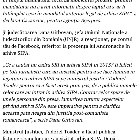
mandatului nu a avut informații despre faptul că s-ar fi
întâmplat ceva în mandatul anterior legat de arhiva SIPA”, a
declarat Cazanciuc, pentru agenția Agerpres.
Și judecătoarea Dana Gîrbovan, șefa Uniunii Naționale a
Judecătorilor din România (UNJR), a reacționat, pe contul
său de Facebook, referitor la prezența lui Andronache în
arhiva SIPA.
„Ce a cautat un cadru SRI in arhiva SIPA in 2013? Ii felicit
pe toti jurnalistii care au insistat pentru a se face lumina in
legatura cu arhiva SIPA si pe ministrul justitiei Tudorel
Toader pentru ca a facut acest prim pas, de a publica numele
celor care au intrat in arhiva SIPA. Contrar celor spuse de
unele persoane din presa, lamurirea tuturor aspectelor
privind arhiva SIPA este imperativa pentru a clarifica
aceasta pata neagra din justitia post-comunista
romaneasca”, a scris Dana Gîrbovan.
Ministrul Justiției, Tudorel Toader, a făcut publică
lista persoanelor care au vizitat arhiva SIPA. După