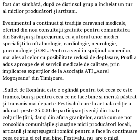
fost dat sâmbătă, după ce distinsul grup a încheiat un tur
al micilor producători și artizani.
Evenimentul a continuat și tradiția caravanei medicale,
oferind din nou consultații gratuite pentru comunitatea
din Săvârșin și împrejurimi, cu ajutorul unor medici
specialiști în oftalmologie, cardiologie, neurologie,
pneumologie și ORL. Pentru a veni în sprijinul oamenilor,
mai ales al celor cu posibilitate redusă de deplasare,
Profi
a
adus aproape de ei servicii medicale de calitate, prin
implicarea experților de la Asociația ATI „Aurel
Mogoșeanu” din Timișoara.
„Suflet de România este o oglindă pentru tot ceea ce este
frumos, bun și pentru ceea ce ne face bine și merită păstrat
și transmis mai departe. Festivalul care la actuala ediție a
adunat peste 25.000 de participanți veniți din toate
colțurile țării, dar și din afara granițelor, arată cum se pot
consolida comunitățile și susține micii producători locali,
artizanii și meșteșugarii români pentru a face în continuare
ceea ce știu ei cel mai bine. Festivalul nu are o miză