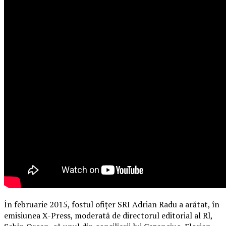
Citeste in continuare
Publicitate
În februarie 2015, fostul ofițer SRI Adrian Radu a arătat, în
emisiunea X-Press, moderată de directorul editorial al Rl,