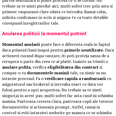
partea neutilizata si poate procesa ce ti se cuvine. Nu
trebuie sa te simti pierdut aici; multi soferi trec prin asta si
primesc raspunsuri clare odata ce intreaba. Ramai calm,
solicita confirmare in scris si asigura-te ca toate detaliile
corespund inregistrarilor tale.
Anularea politicii la momentul potrivit
Momentul anularii
poate face o diferenta reala in faptul
daca primesti bani inapoi pentru
primele neutilizate
. Daca
actionezi curand dupa vanzare, iti poti proteja sansa de a
recupera o parte din ceea ce ai platit. Inainte sa trimiti o
anulare polita
, verifica
eligibilitatea din contract
si
compar-o cu
documentele masinii
tale, ca nimic sa nu
intarzie procesul. Fa o
verificare rapida a rambursarii
cu
asiguratorul sau brokerul si intreaba exact ce data vor
folosi pentru a opri acoperirea. Nu trebuie sa te simti
singur(a) in acest pas; multi soferi fac asta cand isi schimba
masina. Pastreaza cererea clara, pastreaza copii ale tuturor
documentelor si actioneaza prompt. Astfel, ramai in
control si eviti intarzieri nedorite pe masura ce se schimba