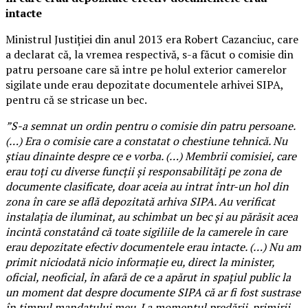
intacte
Ministrul Justiției din anul 2013 era Robert Cazanciuc, care
a declarat că, la vremea respectivă, s-a făcut o comisie din
patru persoane care să intre pe holul exterior camerelor
sigilate unde erau depozitate documentele arhivei SIPA,
pentru că se stricase un bec.
”S-a semnat un ordin pentru o comisie din patru persoane.
(…) Era o comisie care a constatat o chestiune tehnică. Nu
știau dinainte despre ce e vorba. (…) Membrii comisiei, care
erau toți cu diverse funcții și responsabilități pe zona de
documente clasificate, doar aceia au intrat într-un hol din
zona în care se află depozitată arhiva SIPA. Au verificat
instalația de iluminat, au schimbat un bec și au părăsit acea
incintă constatând că toate sigiliile de la camerele în care
erau depozitate efectiv documentele erau intacte. (…) Nu am
primit niciodată nicio informație eu, direct la minister,
oficial, neoficial, în afară de ce a apărut in spațiul public la
un moment dat despre documente SIPA că ar fi fost sustrase
în timpul mandatului meu. La momentul predării-primirii