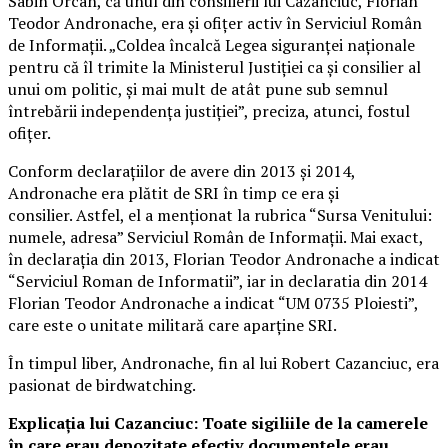
Sabin Orcan, că unul din consilierii lui Cazanciuc, Florian
Teodor Andronache, era și ofițer activ în Serviciul Român
de Informații. „Coldea încalcă Legea siguranței naționale
pentru că îl trimite la Ministerul Justiției ca și consilier al
unui om politic, și mai mult de atât pune sub semnul
întrebării independența justiției”, preciza, atunci, fostul
ofițer.
Conform declarațiilor de avere din 2013 și 2014,
Andronache era plătit de SRI în timp ce era și
consilier. Astfel, el a menționat la rubrica “Sursa Venitului:
numele, adresa” Serviciul Român de Informații. Mai exact,
în declarația din 2013, Florian Teodor Andronache a indicat
“Serviciul Roman de Informatii”, iar in declaratia din 2014
Florian Teodor Andronache a indicat “UM 0735 Ploiesti”,
care este o unitate militară care aparține SRI.
În timpul liber, Andronache, fin al lui Robert Cazanciuc, era
pasionat de birdwatching.
Explicația lui Cazanciuc: Toate sigiliile de la camerele
în care erau depozitate efectiv documentele erau