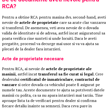
RCA?
Pentru a obtine RCA pentru masina dvs. second-hand, aveti
nevoie de
actele de proprietate
care sa arate clar vanzarea
si transferul. De asemenea, veti avea nevoie de o dovada
valida de identitate si de adresa, astfel incat asiguratorul sa
poata verifica cine sunteti si unde locuiti. Daca le aveti
pregatite, procesul va decurge mai usor si va va ajuta sa
plecati de la dealer fara intarzieri.
Acte de proprietate necesare
Pentru RCA, ai nevoie de
actele de proprietate ale
masinii
, astfel incat
transferul sa fie curat si legal
. Cere
dealerului
certificatul de inmatriculare
,
contractul de
vanzare
si orice dovada ca vehiculul poate fi asigurat pe
numele tau. Aceste documente te ajuta sa potrivesti datele
masinii cu polita, ca sa nu apara intarzieri mai tarziu. Tine
aproape lista ta de verificari pentru dealer si confirma
fiecare detaliu inainte sa semnezi. Daca ceva pare in