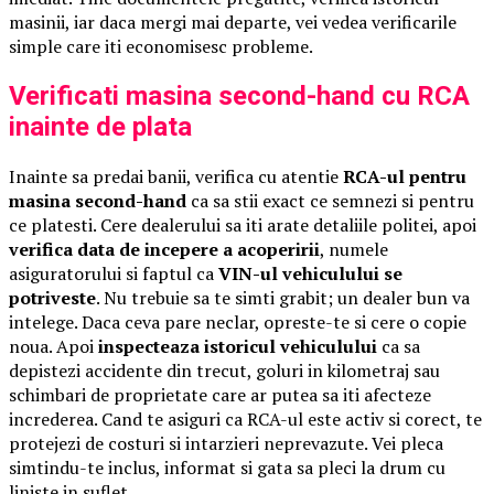
masinii, iar daca mergi mai departe, vei vedea verificarile
simple care iti economisesc probleme.
Verificati masina second-hand cu RCA
inainte de plata
Inainte sa predai banii, verifica cu atentie
RCA-ul pentru
masina second-hand
ca sa stii exact ce semnezi si pentru
ce platesti. Cere dealerului sa iti arate detaliile politei, apoi
verifica data de incepere a acoperirii
, numele
asiguratorului si faptul ca
VIN-ul vehiculului se
potriveste
. Nu trebuie sa te simti grabit; un dealer bun va
intelege. Daca ceva pare neclar, opreste-te si cere o copie
noua. Apoi
inspecteaza istoricul vehiculului
ca sa
depistezi accidente din trecut, goluri in kilometraj sau
schimbari de proprietate care ar putea sa iti afecteze
increderea. Cand te asiguri ca RCA-ul este activ si corect, te
protejezi de costuri si intarzieri neprevazute. Vei pleca
simtindu-te inclus, informat si gata sa pleci la drum cu
liniste in suflet.