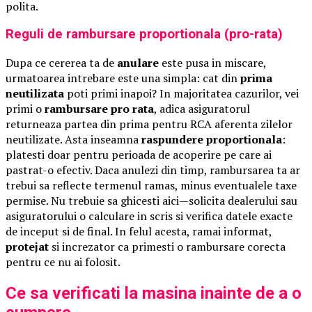
polita.
Reguli de rambursare proportionala (pro-rata)
Dupa ce cererea ta de
anulare
este pusa in miscare,
urmatoarea intrebare este una simpla: cat din
prima
neutilizata
poti primi inapoi? In majoritatea cazurilor, vei
primi o
rambursare pro rata
, adica asiguratorul
returneaza partea din prima pentru RCA aferenta zilelor
neutilizate. Asta inseamna
raspundere proportionala
:
platesti doar pentru perioada de acoperire pe care ai
pastrat-o efectiv. Daca anulezi din timp, rambursarea ta ar
trebui sa reflecte termenul ramas, minus eventualele taxe
permise. Nu trebuie sa ghicesti aici—solicita dealerului sau
asiguratorului o calculare in scris si verifica datele exacte
de inceput si de final. In felul acesta, ramai informat,
protejat
si increzator ca primesti o rambursare corecta
pentru ce nu ai folosit.
Ce sa verificati la masina inainte de a o