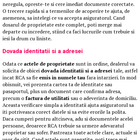
neregula, opreste-te si cere imediat documente corectate.
O trecere rapida si a termenilor de acoperire te ajuta, de
asemenea, sa intelegi ce va accepta asiguratorul. Cand
dosarul de proprietate este complet, poti merge mai
departe cu incredere, stiind ca faci lucrurile cum trebuie si
iesi la drum cu liniste.
Dovada identitatii si a adresei
Odata ce
actele de proprietate
sunt in ordine, dealerul va
solicita de obicei
dovada identitatii si a adresei
tale, astfel
incat RCA sa fie
emis in numele tau
fara intarzieri. In mod
obisnuit, vei prezenta cartea ta de identitate sau
pasaportul, plus un document care confirma adresa,
precum o
factura de utilitati
sau o adeverinta de domiciliu.
Aceasta verificare simpla a identitatii ajuta asiguratorul sa
iti potriveasca corect datele si sa evite erorile la polita.
Daca cumperi pentru altcineva, adu si documentele acelei
persoane, deoarece RCA trebuie sa urmeze adevaratul
proprietar sau sofer. Pastreaza toate actele clare, actuale si
usor de citit. Cand actele sunt pregatite, poti trece mai