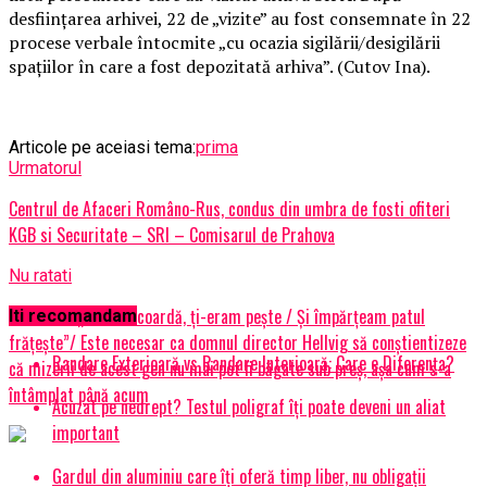
desființarea arhivei, 22 de „vizite” au fost consemnate în 22
procese verbale întocmite „cu ocazia sigilării/desigilării
spațiilor în care a fost depozitată arhiva”. (Cutov Ina).
Articole pe aceiasi tema:
prima
Urmatorul
Centrul de Afaceri Româno-Rus, condus din umbra de fosti ofiteri
KGB si Securitate – SRI – Comisarul de Prahova
Nu ratati
EXCLUSIV/„Mi-erai coardă, ți-eram pește / Și împărțeam patul
Iti recomandam
frățește”/ Este necesar ca domnul director Hellvig să conştientizeze
Randare Exterioară vs Randare Interioară: Care e Diferența?
că mizerii de acest gen nu mai pot fi băgate sub preș, așa cum s-a
întâmplat până acum
Acuzat pe nedrept? Testul poligraf îţi poate deveni un aliat
important
Gardul din aluminiu care îți oferă timp liber, nu obligații