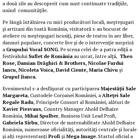
a două zile au descoperit cum sunt continuate tradițiile,
unind comunitățile.
Pe lângă întâlnirea cu mici producători locali, meșteșugari
și artizani din toată România, vizitatorii s-au bucurat de
ateliere cu meșteșugari iscusiți, piese de teatru în aer liber,
dansuri populare, concerte live și de o intervenție surpriză
a
Grupului Vocal SONG
. Pe scena celei de-a patra ediții a
festivalului
Suflet de România
au urcat, între alții,
Theo
Rose, Damian Drăghici & Brothers, Nicolae Furdui
Iancu, Nicoleta Voica, David Ciente, Maria Chivu
și
Grupul Jianca
.
Evenimentul s-a desfășurat cu participarea
Majestății Sale
Margareta
, Custodele Coroanei României, a
Alteței Sale
Regale Radu
, Principele Consort al României, alături de
Xavier Piesvaux
, Country Manager Ahold Delhaize
România,
Mihai Spulber
, Business Unit Lead Profi,
Gabriela Sîrbu
, Director de sustenabilitate Ahold Delhaize
România, numeroase oficialități, autorități centrale și locale
și alți reprezentanți
Profi
și
Mega Image
. Startul oficial a