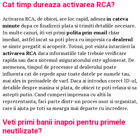
Cat timp dureaza activarea RCA?
Activarea RCA, de obicei, are loc rapid, adesea
in cateva
minute
dupa ce finalizezi plata si trimiti detaliile necesare.
In multe cazuri, iti vei primi
polita prin email
chiar
imediat, astfel incat sa poti pleca cu impresia ca
dealerul
se simte pregatit si acoperit. Totusi, pot exista intarzieri la
activarea RCA
daca informatiile tale trebuie verificare
rapida sau daca sistemul asiguratorului este aglomerat. De
asemenea, timpul de procesare al dealerului poate
influenta cat de repede apar toate datele pe numele tau,
mai ales in perioadele de varf. Daca ai introdus corect ID-ul,
detaliile despre masina si plata, de obicei te poti relaxa si sa
astepti putin. Cand cumperi impreuna cu altii la
reprezentanta, faci parte dintr-un proces usor si organizat,
care ii ajuta pe toti sa mearga mai departe cu incredere.
Veti primi banii inapoi pentru primele
neutilizate?