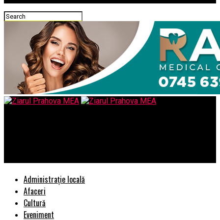
Ziarul Prahova MEA
ARHIVA SIPA SI UMBRELE SRI/REMEMBER IN CALEA UITARII –
Comisarul de Prahova
Administrație locală
Afaceri
Cultură
Eveniment