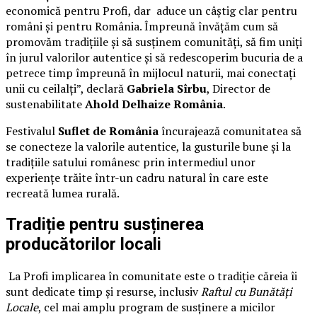
economică pentru Profi, dar aduce un câștig clar pentru
români și pentru România. Împreună învățăm cum să
promovăm tradițiile și să susținem comunități, să fim uniți
în jurul valorilor autentice și să redescoperim bucuria de a
petrece timp împreună în mijlocul naturii, mai conectați
unii cu ceilalți”, declară
Gabriela Sîrbu
, Director de
sustenabilitate
Ahold Delhaize România
.
Festivalul
Suflet de România
încurajează comunitatea să
se conecteze la valorile autentice, la gusturile bune și la
tradițiile satului românesc prin intermediul unor
experiențe trăite într-un cadru natural în care este
recreată lumea rurală.
Tradiție pentru susținerea
producătorilor locali
La Profi implicarea în comunitate este o tradiție căreia îi
sunt dedicate timp și resurse, inclusiv
Raftul cu Bunătăți
Locale
, cel mai amplu program de susținere a micilor