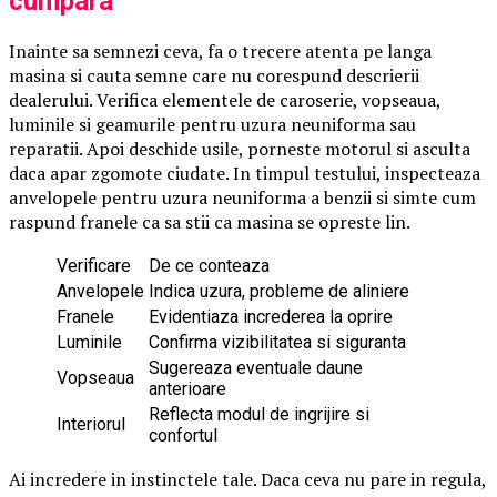
cumpara
Inainte sa semnezi ceva, fa o trecere atenta pe langa
masina si cauta semne care nu corespund descrierii
dealerului. Verifica elementele de caroserie, vopseaua,
luminile si geamurile pentru uzura neuniforma sau
reparatii. Apoi deschide usile, porneste motorul si asculta
daca apar zgomote ciudate. In timpul testului, inspecteaza
anvelopele pentru uzura neuniforma a benzii si simte cum
raspund franele ca sa stii ca masina se opreste lin.
Verificare
De ce conteaza
Anvelopele
Indica uzura, probleme de aliniere
Franele
Evidentiaza increderea la oprire
Luminile
Confirma vizibilitatea si siguranta
Sugereaza eventuale daune
Vopseaua
anterioare
Reflecta modul de ingrijire si
Interiorul
confortul
Ai incredere in instinctele tale. Daca ceva nu pare in regula,