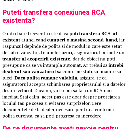
Puteti transfera conexiunea RCA
existenta?
O intrebare frecventa este daca poti
transfera RCA-ul
existent
atunci cand
cumperi o masina second-hand
, iar
raspunsul depinde de polita si de modul in care este setat
de catre vanzator. In unele cazuri, asiguratorul permite un
transfer al acoperirii existente
, dar de obicei nu poti
presupune ca se va intampla automat. Ar trebui sa
intrebi
dealerul sau vanzatorul
sa confirme statusul inainte sa
pleci.
Daca polita ramane valabila
, asigura-te ca
asiguratorul accepta schimbarea proprietarului si a datelor
despre vehicul. Daca nu, va trebui sa faci un RCA nou
imediat. Stai calm: acest pas este doar despre protejarea
locului tau pe sosea si evitarea surprizelor. Cere
documentele de la dealer necesare pentru a confirma
polita curenta, ca sa poti progresa cu incredere.
De ce documente aveti nevoie pentru