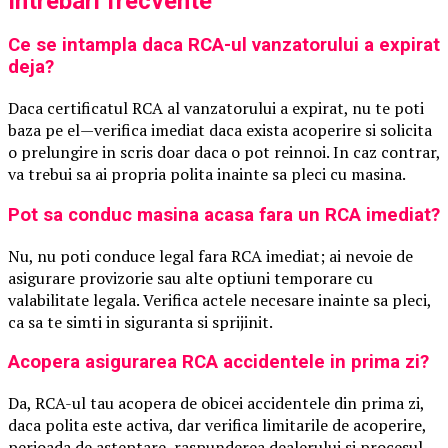
Intrebari frecvente
Ce se intampla daca RCA-ul vanzatorului a expirat
deja?
Daca certificatul RCA al vanzatorului a expirat, nu te poti
baza pe el—verifica imediat daca exista acoperire si solicita
o prelungire in scris doar daca o pot reinnoi. In caz contrar,
va trebui sa ai propria polita inainte sa pleci cu masina.
Pot sa conduc masina acasa fara un RCA imediat?
Nu, nu poti conduce legal fara RCA imediat; ai nevoie de
asigurare provizorie sau alte optiuni temporare cu
valabilitate legala. Verifica actele necesare inainte sa pleci,
ca sa te simti in siguranta si sprijinit.
Acopera asigurarea RCA accidentele in prima zi?
Da, RCA-ul tau acopera de obicei accidentele din prima zi,
daca polita este activa, dar verifica limitarile de acoperire,
perioada de asteptare, raspunderea dealerului si procesul