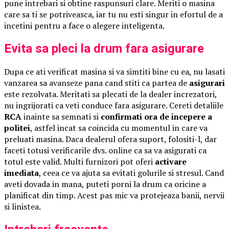
pune intrebari si obtine raspunsuri clare. Meriti o masina
care sa ti se potriveasca, iar tu nu esti singur in efortul de a
incetini pentru a face o alegere inteligenta.
Evita sa pleci la drum fara asigurare
Dupa ce ati verificat masina si va simtiti bine cu ea, nu lasati
vanzarea sa avanseze pana cand stiti ca partea de
asigurari
este rezolvata. Meritati sa plecati de la dealer increzatori,
nu ingrijorati ca veti conduce fara asigurare. Cereti detaliile
RCA
inainte sa semnati si
confirmati ora de incepere a
politei
, astfel incat sa coincida cu momentul in care va
preluati masina. Daca dealerul ofera suport, folositi-l, dar
faceti totusi verificarile dvs. online ca sa va asigurati ca
totul este valid. Multi furnizori pot oferi
activare
imediata
, ceea ce va ajuta sa evitati golurile si stresul. Cand
aveti dovada in mana, puteti porni la drum ca oricine a
planificat din timp. Acest pas mic va protejeaza banii, nervii
si linistea.