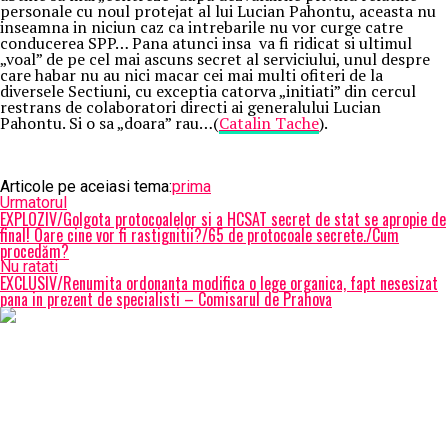
personale cu noul protejat al lui Lucian Pahontu, aceasta nu
inseamna in niciun caz ca intrebarile nu vor curge catre
conducerea SPP… Pana atunci insa va fi ridicat si ultimul
„voal” de pe cel mai ascuns secret al serviciului, unul despre
care habar nu au nici macar cei mai multi ofiteri de la
diversele Sectiuni, cu exceptia catorva „initiati” din cercul
restrans de colaboratori directi ai generalului Lucian
Pahontu. Si o sa „doara” rau…(
Catalin Tache
).
Articole pe aceiasi tema:
prima
Urmatorul
EXPLOZIV/Golgota protocoalelor si a HCSAT secret de stat se apropie de
final! Oare cine vor fi rastignitii?/65 de protocoale secrete./Cum
procedăm?
Nu ratati
EXCLUSIV/Renumita ordonanta modifica o lege organica, fapt nesesizat
pana in prezent de specialisti – Comisarul de Prahova