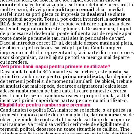
minute
dupa ce finalizezi plata si trimiti detaliile necesare. In
multe cazuri, iti vei primi
polita prin email
chiar imediat,
astfel incat sa poti pleca cu impresia ca
dealerul
se simte
pregatit si acoperit. Totusi, pot exista intarzieri la
activarea
RCA
daca informatiile tale trebuie verificare rapida sau daca
sistemul asiguratorului este aglomerat. De asemenea, timpul
de procesare al dealerului poate influenta cat de repede apar
toate datele pe numele tau, mai ales in perioadele de varf.
Daca ai introdus corect ID-ul, detaliile despre masina si plata,
de obicei te poti relaxa si sa astepti putin. Cand cumperi
impreuna cu altii la reprezentanta, faci parte dintr-un proces
usor si organizat, care ii ajuta pe toti sa mearga mai departe
cu incredere.
Veti primi banii inapoi pentru primele neutilizate?
Daca anulati polita RCA inainte sa se incheie, este posibil sa
primiti o rambursare pentru
prima neutilizata
, dar depinde
de termenii politei si de momentul anularii. De obicei, trebuie
sa anulati cat mai repede, deoarece asiguratorul calculeaza
adesea rambursarea pe baza datei la care primeste cererea
dvs. In multe cazuri, rambursarea este proportionala, astfel
incat veti primi inapoi doar partea pe care nu ati utilizat-o.
Eligibilitate pentru rambursare premium
Cand anulezi o polita RCA inainte sa se incheie, s-ar putea sa
primesti inapoi o parte din prima platita, dar rambursarea, de
obicei, depinde de contractul tau si de cat timp de acoperire
mai ramane. Va trebui sa verifici cerintele de eligibilitate din
termenii politei, deoarece nu toate situatiile se califica. Tine
la indemana lista de documente necesare: actul de identitate,