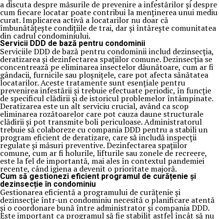
a discuta despre măsurile de prevenire a infestărilor și despre
cum fiecare locatar poate contribui la menținerea unui mediu
curat. Implicarea activă a locatarilor nu doar că
îmbunătățește condițiile de trai, dar și întărește comunitatea
din cadrul condominiului.
Servicii DDD de bază pentru condominii
Serviciile DDD de bază pentru condominii includ dezinsecția,
deratizarea și dezinfectarea spațiilor comune. Dezinsecția se
concentrează pe eliminarea insectelor dăunătoare, cum ar fi
gândacii, furnicile sau ploșnițele, care pot afecta sănătatea
locatarilor. Aceste tratamente sunt esențiale pentru
prevenirea infestării și trebuie efectuate periodic, în funcție
de specificul clădirii și de istoricul problemelor întâmpinate.
Deratizarea este un alt serviciu crucial, având ca scop
eliminarea rozătoarelor care pot cauza daune structurale
clădirii și pot transmite boli periculoase. Administratorul
trebuie să colaboreze cu compania DDD pentru a stabili un
program eficient de deratizare, care să includă inspecții
regulate și măsuri preventive. Dezinfectarea spațiilor
comune, cum ar fi holurile, lifturile sau zonele de recreere,
este la fel de importantă, mai ales în contextul pandemiei
recente, când igiena a devenit o prioritate majoră.
Cum să gestionezi eficient programul de curățenie și
dezinsecție în condominiu
Gestionarea eficientă a programului de curățenie și
dezinsecție într-un condominiu necesită o planificare atentă
și o coordonare bună între administrator și compania DDD.
Este important ca programul să fie stabilit astfel încât să nu