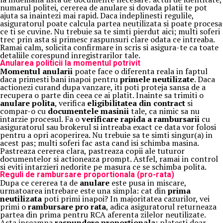
numarul politei, cererea de anulare si dovada platii te pot
ajuta sa inaintezi mai rapid. Daca indeplinesti regulile,
asiguratorul poate calcula partea neutilizata si poate procesa
ce ti se cuvine. Nu trebuie sa te simti pierdut aici; multi soferi
trec prin asta si primesc raspunsuri clare odata ce intreaba.
Ramai calm, solicita confirmare in scris si asigura-te ca toate
detaliile corespund inregistrarilor tale.
Anularea politicii la momentul potrivit
Momentul anularii
poate face o diferenta reala in faptul
daca primesti bani inapoi pentru
primele neutilizate
. Daca
actionezi curand dupa vanzare, iti poti proteja sansa de a
recupera o parte din ceea ce ai platit. Inainte sa trimiti o
anulare polita
, verifica
eligibilitatea din contract
si
compar-o cu
documentele masinii
tale, ca nimic sa nu
intarzie procesul. Fa o
verificare rapida a rambursarii
cu
asiguratorul sau brokerul si intreaba exact ce data vor folosi
pentru a opri acoperirea. Nu trebuie sa te simti singur(a) in
acest pas; multi soferi fac asta cand isi schimba masina.
Pastreaza cererea clara, pastreaza copii ale tuturor
documentelor si actioneaza prompt. Astfel, ramai in control
si eviti intarzieri nedorite pe masura ce se schimba polita.
Reguli de rambursare proportionala (pro-rata)
Dupa ce cererea ta de
anulare
este pusa in miscare,
urmatoarea intrebare este una simpla: cat din
prima
neutilizata
poti primi inapoi? In majoritatea cazurilor, vei
primi o
rambursare pro rata
, adica asiguratorul returneaza
partea din prima pentru RCA aferenta zilelor neutilizate.
Asta inseamna
raspundere proportionala
: platesti doar