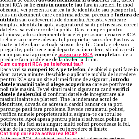
incat RCA sa fie
emis in numele tau
fara intarzieri. In mod
obisnuit, vei prezenta cartea ta de identitate sau pasaportul,
plus un document care confirma adresa, precum o
factura de
utilitati
sau o adeverinta de domiciliu. Aceasta verificare
simpla a identitatii ajuta asiguratorul sa iti potriveasca corect
datele si sa evite erorile la polita. Daca cumperi pentru
altcineva, adu si documentele acelei persoane, deoarece RCA
trebuie sa urmeze adevaratul proprietar sau sofer. Pastreaza
toate actele clare, actuale si usor de citit. Cand actele sunt
pregatite, poti trece mai departe cu incredere, stiind ca esti
cu un pas mai aproape de
asigurare RCA
completa
si de o
predare fara probleme de la dealer la drum.
Cum cumperi RCA pe telefonul tau?
Daca vrei sa
cumperi RCA pe telefon
, de obicei o poti face in
doar cateva minute. Deschide o aplicatie mobila de incredere
pentru RCA sau un site al unei firme de asigurari,
introdu
datele masinii tale
si
alege acoperirea
care se potriveste
noii tale masini. Te vei simti mai in siguranta cand
verifici
datele dealerului
si confirmi datele de inregistrare ale
masinii inainte sa platesti. Tine la indemana actul de
identitate, dovada de adresa si cardul bancar ca sa poti
parcurge pasii fara probleme. Revede rezumatul politei,
verifica numele proprietarului si asigura-te ca totul se
potriveste. Apoi apasa pentru plata si salveaza polita pe
telefon. Nu faci asta singur; multi soferi procedeaza la fel,
chiar de la reprezentanta, cu incredere si liniste.
Cat timp dureaza activarea RCA?
Activarea RCA, de obicei, are loc rapid, adesea
in cateva