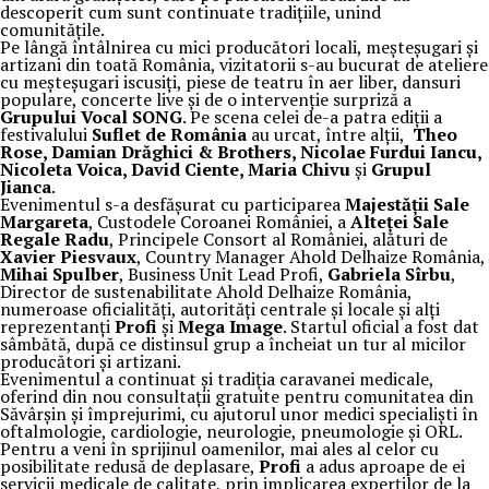
descoperit cum sunt continuate tradițiile, unind
comunitățile.
Pe lângă întâlnirea cu mici producători locali, meșteșugari și
artizani din toată România, vizitatorii s-au bucurat de ateliere
cu meșteșugari iscusiți, piese de teatru în aer liber, dansuri
populare, concerte live și de o intervenție surpriză a
Grupului Vocal SONG
. Pe scena celei de-a patra ediții a
festivalului
Suflet de România
au urcat, între alții,
Theo
Rose, Damian Drăghici & Brothers, Nicolae Furdui Iancu,
Nicoleta Voica, David Ciente, Maria Chivu
și
Grupul
Jianca
.
Evenimentul s-a desfășurat cu participarea
Majestății Sale
Margareta
, Custodele Coroanei României, a
Alteței Sale
Regale Radu
, Principele Consort al României, alături de
Xavier Piesvaux
, Country Manager Ahold Delhaize România,
Mihai Spulber
, Business Unit Lead Profi,
Gabriela Sîrbu
,
Director de sustenabilitate Ahold Delhaize România,
numeroase oficialități, autorități centrale și locale și alți
reprezentanți
Profi
și
Mega Image
. Startul oficial a fost dat
sâmbătă, după ce distinsul grup a încheiat un tur al micilor
producători și artizani.
Evenimentul a continuat și tradiția caravanei medicale,
oferind din nou consultații gratuite pentru comunitatea din
Săvârșin și împrejurimi, cu ajutorul unor medici specialiști în
oftalmologie, cardiologie, neurologie, pneumologie și ORL.
Pentru a veni în sprijinul oamenilor, mai ales al celor cu
posibilitate redusă de deplasare,
Profi
a adus aproape de ei
servicii medicale de calitate, prin implicarea experților de la