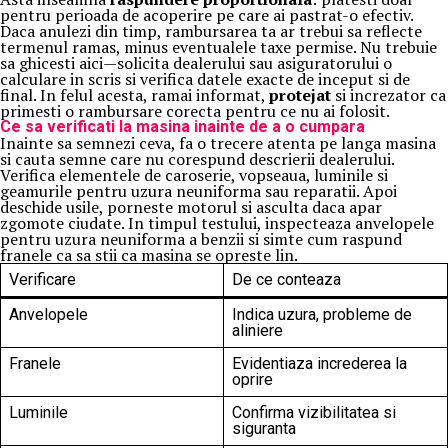
pentru perioada de acoperire pe care ai pastrat-o efectiv.
Daca anulezi din timp, rambursarea ta ar trebui sa reflecte
termenul ramas, minus eventualele taxe permise. Nu trebuie
sa ghicesti aici—solicita dealerului sau asiguratorului o
calculare in scris si verifica datele exacte de inceput si de
final. In felul acesta, ramai informat,
protejat
si increzator ca
primesti o rambursare corecta pentru ce nu ai folosit.
Ce sa verificati la masina inainte de a o cumpara
Inainte sa semnezi ceva, fa o trecere atenta pe langa masina
si cauta semne care nu corespund descrierii dealerului.
Verifica elementele de caroserie, vopseaua, luminile si
geamurile pentru uzura neuniforma sau reparatii. Apoi
deschide usile, porneste motorul si asculta daca apar
zgomote ciudate. In timpul testului, inspecteaza anvelopele
pentru uzura neuniforma a benzii si simte cum raspund
franele ca sa stii ca masina se opreste lin.
Verificare
De ce conteaza
Anvelopele
Indica uzura, probleme de
aliniere
Franele
Evidentiaza increderea la
oprire
Luminile
Confirma vizibilitatea si
siguranta