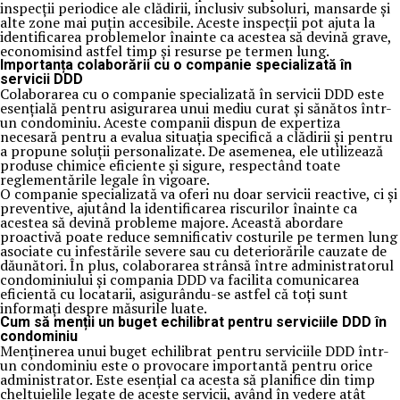
inspecții periodice ale clădirii, inclusiv subsoluri, mansarde și
alte zone mai puțin accesibile. Aceste inspecții pot ajuta la
identificarea problemelor înainte ca acestea să devină grave,
economisind astfel timp și resurse pe termen lung.
Importanța colaborării cu o companie specializată în
servicii DDD
Colaborarea cu o companie specializată în servicii DDD este
esențială pentru asigurarea unui mediu curat și sănătos într-
un condominiu. Aceste companii dispun de expertiza
necesară pentru a evalua situația specifică a clădirii și pentru
a propune soluții personalizate. De asemenea, ele utilizează
produse chimice eficiente și sigure, respectând toate
reglementările legale în vigoare.
O companie specializată va oferi nu doar servicii reactive, ci și
preventive, ajutând la identificarea riscurilor înainte ca
acestea să devină probleme majore. Această abordare
proactivă poate reduce semnificativ costurile pe termen lung
asociate cu infestările severe sau cu deteriorările cauzate de
dăunători. În plus, colaborarea strânsă între administratorul
condominiului și compania DDD va facilita comunicarea
eficientă cu locatarii, asigurându-se astfel că toți sunt
informați despre măsurile luate.
Cum să menții un buget echilibrat pentru serviciile DDD în
condominiu
Menținerea unui buget echilibrat pentru serviciile DDD într-
un condominiu este o provocare importantă pentru orice
administrator. Este esențial ca acesta să planifice din timp
cheltuielile legate de aceste servicii, având în vedere atât