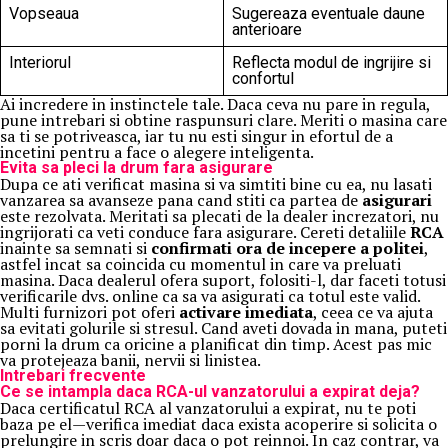
Vopseaua
Sugereaza eventuale daune
anterioare
Interiorul
Reflecta modul de ingrijire si
confortul
Ai incredere in instinctele tale. Daca ceva nu pare in regula,
pune intrebari si obtine raspunsuri clare. Meriti o masina care
sa ti se potriveasca, iar tu nu esti singur in efortul de a
incetini pentru a face o alegere inteligenta.
Evita sa pleci la drum fara asigurare
Dupa ce ati verificat masina si va simtiti bine cu ea, nu lasati
vanzarea sa avanseze pana cand stiti ca partea de
asigurari
este rezolvata. Meritati sa plecati de la dealer increzatori, nu
ingrijorati ca veti conduce fara asigurare. Cereti detaliile
RCA
inainte sa semnati si
confirmati ora de incepere a politei
,
astfel incat sa coincida cu momentul in care va preluati
masina. Daca dealerul ofera suport, folositi-l, dar faceti totusi
verificarile dvs. online ca sa va asigurati ca totul este valid.
Multi furnizori pot oferi
activare imediata
, ceea ce va ajuta
sa evitati golurile si stresul. Cand aveti dovada in mana, puteti
porni la drum ca oricine a planificat din timp. Acest pas mic
va protejeaza banii, nervii si linistea.
Intrebari frecvente
Ce se intampla daca RCA-ul vanzatorului a expirat deja?
Daca certificatul RCA al vanzatorului a expirat, nu te poti
baza pe el—verifica imediat daca exista acoperire si solicita o
prelungire in scris doar daca o pot reinnoi. In caz contrar, va