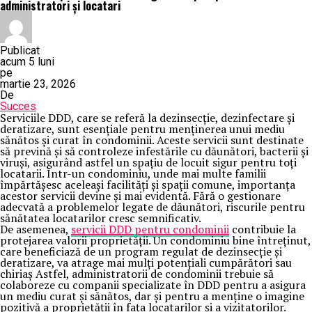
administratori și locatari
Publicat
acum 5 luni
pe
martie 23, 2026
De
Succes
Serviciile DDD, care se referă la dezinsecție, dezinfectare și
deratizare, sunt esențiale pentru menținerea unui mediu
sănătos și curat în condominii. Aceste servicii sunt destinate
să prevină și să controleze infestările cu dăunători, bacterii și
viruși, asigurând astfel un spațiu de locuit sigur pentru toți
locatarii. Într-un condominiu, unde mai multe familii
împărtășesc aceleași facilități și spații comune, importanța
acestor servicii devine și mai evidentă. Fără o gestionare
adecvată a problemelor legate de dăunători, riscurile pentru
sănătatea locatarilor cresc semnificativ.
De asemenea,
servicii DDD pentru condominii
contribuie la
protejarea valorii proprietății. Un condominiu bine întreținut,
care beneficiază de un program regulat de dezinsecție și
deratizare, va atrage mai mulți potențiali cumpărători sau
chiriaș Astfel, administratorii de condominii trebuie să
colaboreze cu companii specializate în DDD pentru a asigura
un mediu curat și sănătos, dar și pentru a menține o imagine
pozitivă a proprietății în fața locatarilor și a vizitatorilor.