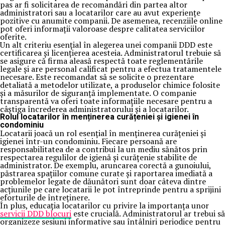
pas ar fi solicitarea de recomandări din partea altor
administratori sau a locatarilor care au avut experiențe
pozitive cu anumite companii. De asemenea, recenziile online
pot oferi informații valoroase despre calitatea serviciilor
oferite.
Un alt criteriu esențial în alegerea unei companii DDD este
certificarea și licențierea acesteia. Administratorul trebuie să
se asigure că firma aleasă respectă toate reglementările
legale și are personal calificat pentru a efectua tratamentele
necesare. Este recomandat să se solicite o prezentare
detaliată a metodelor utilizate, a produselor chimice folosite
și a măsurilor de siguranță implementate. O companie
transparentă va oferi toate informațiile necesare pentru a
câștiga încrederea administratorului și a locatarilor.
Rolul locatarilor în menținerea curățeniei și igienei în
condominiu
Locatarii joacă un rol esențial în menținerea curățeniei și
igienei într-un condominiu. Fiecare persoană are
responsabilitatea de a contribui la un mediu sănătos prin
respectarea regulilor de igienă și curățenie stabilite de
administrator. De exemplu, aruncarea corectă a gunoiului,
păstrarea spațiilor comune curate și raportarea imediată a
problemelor legate de dăunători sunt doar câteva dintre
acțiunile pe care locatarii le pot întreprinde pentru a sprijini
eforturile de întreținere.
În plus, educația locatarilor cu privire la importanța unor
servicii DDD blocuri
este crucială. Administratorul ar trebui să
organizeze sesiuni informative sau întâlniri periodice pentru