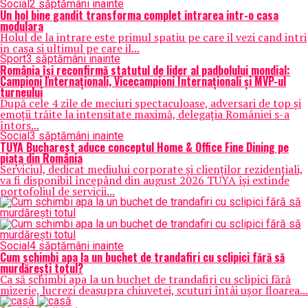
Social
2 săptămâni inainte
Un hol bine gandit transforma complet intrarea intr-o casa
modulara
Holul de la intrare este primul spatiu pe care il vezi cand intri
in casa si ultimul pe care il...
Sport
3 săptămâni inainte
România își reconfirmă statutul de lider al padbolului mondial:
Campioni Internaționali, Vicecampioni Internaționali și MVP-ul
turneului
După cele 4 zile de meciuri spectaculoase, adversari de top și
emoții trăite la intensitate maximă, delegația României s-a
întors...
Social
3 săptămâni inainte
TUYA Bucharest aduce conceptul Home & Office Fine Dining pe
piața din România
Serviciul, dedicat mediului corporate și clienților rezidențiali,
va fi disponibil începând din august 2026 TUYA își extinde
portofoliul de servicii...
Social
4 săptămâni inainte
Cum schimbi apa la un buchet de trandafiri cu sclipici fără să
murdărești totul?
Ca să schimbi apa la un buchet de trandafiri cu sclipici fără
mizerie, lucrezi deasupra chiuvetei, scuturi întâi ușor floarea...