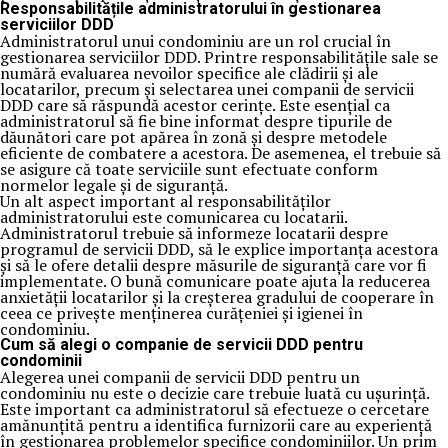
Responsabilitățile administratorului în gestionarea
serviciilor DDD
Administratorul unui condominiu are un rol crucial în
gestionarea serviciilor DDD. Printre responsabilitățile sale se
numără evaluarea nevoilor specifice ale clădirii și ale
locatarilor, precum și selectarea unei companii de servicii
DDD care să răspundă acestor cerințe. Este esențial ca
administratorul să fie bine informat despre tipurile de
dăunători care pot apărea în zonă și despre metodele
eficiente de combatere a acestora. De asemenea, el trebuie să
se asigure că toate serviciile sunt efectuate conform
normelor legale și de siguranță.
Un alt aspect important al responsabilităților
administratorului este comunicarea cu locatarii.
Administratorul trebuie să informeze locatarii despre
programul de servicii DDD, să le explice importanța acestora
și să le ofere detalii despre măsurile de siguranță care vor fi
implementate. O bună comunicare poate ajuta la reducerea
anxietății locatarilor și la creșterea gradului de cooperare în
ceea ce privește menținerea curățeniei și igienei în
condominiu.
Cum să alegi o companie de servicii DDD pentru
condominii
Alegerea unei companii de servicii DDD pentru un
condominiu nu este o decizie care trebuie luată cu ușurință.
Este important ca administratorul să efectueze o cercetare
amănunțită pentru a identifica furnizorii care au experiență
în gestionarea problemelor specifice condominiilor. Un prim