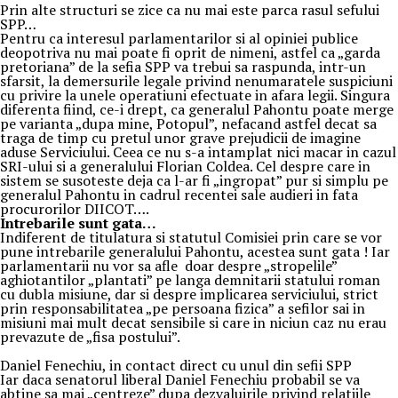
Prin alte structuri se zice ca nu mai este parca rasul sefului
SPP…
Pentru ca interesul parlamentarilor si al opiniei publice
deopotriva nu mai poate fi oprit de nimeni, astfel ca „garda
pretoriana” de la sefia SPP va trebui sa raspunda, intr-un
sfarsit, la demersurile legale privind nenumaratele suspiciuni
cu privire la unele operatiuni efectuate in afara legii. Singura
diferenta fiind, ce-i drept, ca generalul Pahontu poate merge
pe varianta „dupa mine, Potopul”, nefacand astfel decat sa
traga de timp cu pretul unor grave prejudicii de imagine
aduse Serviciului. Ceea ce nu s-a intamplat nici macar in cazul
SRI-ului si a generalului Florian Coldea. Cel despre care in
sistem se susoteste deja ca l-ar fi „ingropat” pur si simplu pe
generalul Pahontu in cadrul recentei sale audieri in fata
procurorilor DIICOT….
Intrebarile sunt gata…
Indiferent de titulatura si statutul Comisiei prin care se vor
pune intrebarile generalului Pahontu, acestea sunt gata ! Iar
parlamentarii nu vor sa afle doar despre „stropelile”
aghiotantilor „plantati” pe langa demnitarii statului roman
cu dubla misiune, dar si despre implicarea serviciului, strict
prin responsabilitatea „pe persoana fizica” a sefilor sai in
misiuni mai mult decat sensibile si care in niciun caz nu erau
prevazute de „fisa postului”.
Daniel Fenechiu, in contact direct cu unul din sefii SPP
Iar daca senatorul liberal Daniel Fenechiu probabil se va
abtine sa mai „centreze” dupa dezvaluirile privind relatiile