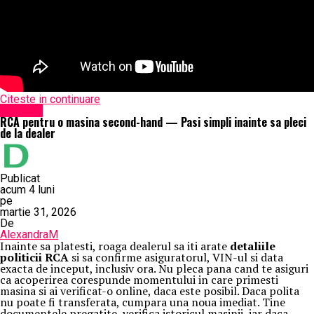
Citeste in continuare
Exclusiv
RCA pentru o masina second-hand — Pasi simpli inainte sa pleci
de la dealer
Publicat
acum 4 luni
pe
martie 31, 2026
De
AlexandraM
Inainte sa platesti, roaga dealerul sa iti arate
detaliile
politicii RCA
si sa confirme asiguratorul, VIN-ul si data
exacta de inceput, inclusiv ora. Nu pleca pana cand te asiguri
ca acoperirea corespunde momentului in care primesti
masina si ai verificat-o online, daca este posibil. Daca polita
nu poate fi transferata, cumpara una noua imediat. Tine
documentele pregatite, verifica istoricul masinii, iar daca