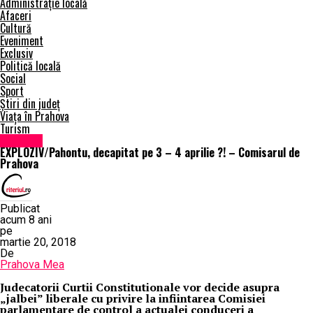
Administrație locală
Afaceri
Cultură
Eveniment
Exclusiv
Politică locală
Social
Sport
Știri din județ
Viața în Prahova
Turism
Exclusiv
EXPLOZIV/Pahontu, decapitat pe 3 – 4 aprilie ?! – Comisarul de
Prahova
Publicat
acum 8 ani
pe
martie 20, 2018
De
Prahova Mea
Judecatorii Curtii Constitutionale vor decide asupra
„jalbei” liberale cu privire la infiintarea Comisiei
parlamentare de control a actualei conduceri a