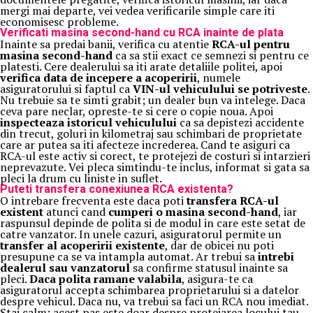
mergi mai departe, vei vedea verificarile simple care iti
economisesc probleme.
Verificati masina second-hand cu RCA inainte de plata
Inainte sa predai banii, verifica cu atentie
RCA-ul pentru
masina second-hand
ca sa stii exact ce semnezi si pentru ce
platesti. Cere dealerului sa iti arate detaliile politei, apoi
verifica data de incepere a acoperirii
, numele
asiguratorului si faptul ca
VIN-ul vehiculului se potriveste
.
Nu trebuie sa te simti grabit; un dealer bun va intelege. Daca
ceva pare neclar, opreste-te si cere o copie noua. Apoi
inspecteaza istoricul vehiculului
ca sa depistezi accidente
din trecut, goluri in kilometraj sau schimbari de proprietate
care ar putea sa iti afecteze increderea. Cand te asiguri ca
RCA-ul este activ si corect, te protejezi de costuri si intarzieri
neprevazute. Vei pleca simtindu-te inclus, informat si gata sa
pleci la drum cu liniste in suflet.
Puteti transfera conexiunea RCA existenta?
O intrebare frecventa este daca poti
transfera RCA-ul
existent
atunci cand
cumperi o masina second-hand
, iar
raspunsul depinde de polita si de modul in care este setat de
catre vanzator. In unele cazuri, asiguratorul permite un
transfer al acoperirii existente
, dar de obicei nu poti
presupune ca se va intampla automat. Ar trebui sa
intrebi
dealerul sau vanzatorul
sa confirme statusul inainte sa
pleci.
Daca polita ramane valabila
, asigura-te ca
asiguratorul accepta schimbarea proprietarului si a datelor
despre vehicul. Daca nu, va trebui sa faci un RCA nou imediat.
Stai calm: acest pas este doar despre protejarea locului tau