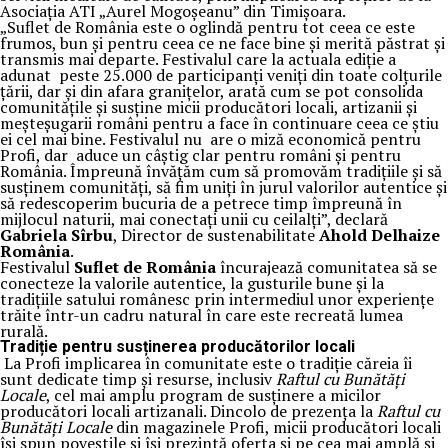
Asociația ATI „Aurel Mogoșeanu” din Timișoara.
„Suflet de România este o oglindă pentru tot ceea ce este
frumos, bun și pentru ceea ce ne face bine și merită păstrat și
transmis mai departe. Festivalul care la actuala ediție a
adunat peste 25.000 de participanți veniți din toate colțurile
țării, dar și din afara granițelor, arată cum se pot consolida
comunitățile și susține micii producători locali, artizanii și
meșteșugarii români pentru a face în continuare ceea ce știu
ei cel mai bine. Festivalul nu are o miză economică pentru
Profi, dar aduce un câștig clar pentru români și pentru
România. Împreună învățăm cum să promovăm tradițiile și să
susținem comunități, să fim uniți în jurul valorilor autentice și
să redescoperim bucuria de a petrece timp împreună în
mijlocul naturii, mai conectați unii cu ceilalți”, declară
Gabriela Sîrbu
, Director de sustenabilitate
Ahold Delhaize
România
.
Festivalul
Suflet de România
încurajează comunitatea să se
conecteze la valorile autentice, la gusturile bune și la
tradițiile satului românesc prin intermediul unor experiențe
trăite într-un cadru natural în care este recreată lumea
rurală.
Tradiție pentru susținerea producătorilor locali
La Profi implicarea în comunitate este o tradiție căreia îi
sunt dedicate timp și resurse, inclusiv
Raftul cu Bunătăți
Locale
, cel mai amplu program de susținere a micilor
producători locali artizanali. Dincolo de prezența la
Raftul cu
Bunătăți Locale
din magazinele Profi, micii producători locali
își spun poveștile și își prezintă oferta și pe cea mai amplă și