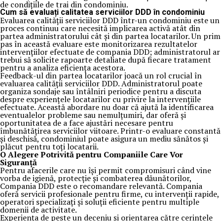
de condițiile de trai din condominiu.
Cum să evaluați calitatea serviciilor DDD în condominiu
Evaluarea calității serviciilor DDD într-un condominiu este un
proces continuu care necesită implicarea activă atât din
partea administratorului cât și din partea locatarilor. Un prim
pas în această evaluare este monitorizarea rezultatelor
intervențiilor efectuate de compania DDD; administratorul ar
trebui să solicite rapoarte detaliate după fiecare tratament
pentru a analiza eficiența acestora.
Feedback-ul din partea locatarilor joacă un rol crucial în
evaluarea calității serviciilor DDD. Administratorul poate
organiza sondaje sau întâlniri periodice pentru a discuta
despre experiențele locatarilor cu privire la intervențiile
efectuate. Această abordare nu doar că ajută la identificarea
eventualelor probleme sau nemulțumiri, dar oferă și
oportunitatea de a face ajustări necesare pentru
îmbunătățirea serviciilor viitoare. Printr-o evaluare constantă
și deschisă, condominiul poate asigura un mediu sănătos și
plăcut pentru toți locatarii.
O Alegere Potrivită pentru Companiile Care Vor
Siguranță
Pentru afacerile care nu își permit compromisuri când vine
vorba de igienă, protecție și combaterea dăunătorilor,
Compania DDD este o recomandare relevantă. Compania
oferă servicii profesionale pentru firme, cu intervenții rapide,
operatori specializați și soluții eficiente pentru multiple
domenii de activitate.
Experiența de peste un deceniu și orientarea către cerințele