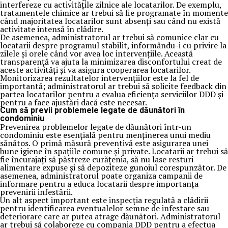
interfereze cu activitățile zilnice ale locatarilor. De exemplu,
tratamentele chimice ar trebui să fie programate în momente
când majoritatea locatarilor sunt absenți sau când nu există
activitate intensă în clădire.
De asemenea, administratorul ar trebui să comunice clar cu
locatarii despre programul stabilit, informându-i cu privire la
zilele și orele când vor avea loc intervențiile. Această
transparență va ajuta la minimizarea disconfortului creat de
aceste activități și va asigura cooperarea locatarilor.
Monitorizarea rezultatelor intervențiilor este la fel de
importantă; administratorul ar trebui să solicite feedback din
partea locatarilor pentru a evalua eficiența serviciilor DDD și
pentru a face ajustări dacă este necesar.
Cum să previi problemele legate de dăunători în
condominiu
Prevenirea problemelor legate de dăunători într-un
condominiu este esențială pentru menținerea unui mediu
sănătos. O primă măsură preventivă este asigurarea unei
bune igiene în spațiile comune și private. Locatarii ar trebui să
fie încurajați să păstreze curățenia, să nu lase resturi
alimentare expuse și să depoziteze gunoiul corespunzător. De
asemenea, administratorul poate organiza campanii de
informare pentru a educa locatarii despre importanța
prevenirii infestării.
Un alt aspect important este inspecția regulată a clădirii
pentru identificarea eventualelor semne de infestare sau
deteriorare care ar putea atrage dăunători. Administratorul
ar trebui să colaboreze cu compania DDD pentru a efectua