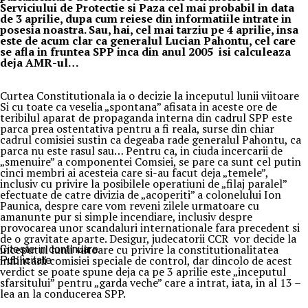
Serviciului de Protectie si Paza cel mai probabil in data
de 3 aprilie, dupa cum reiese din informatiile intrate in
posesia noastra. Sau, hai, cel mai tarziu pe 4 aprilie, insa
este de acum clar ca generalul Lucian Pahontu, cel care
se afla in fruntea SPP inca din anul 2005 isi calculeaza
deja AMR-ul…
Curtea Constitutionala ia o decizie la inceputul lunii viitoare
Si cu toate ca veselia „spontana” afisata in aceste ore de
teribilul aparat de propaganda interna din cadrul SPP este
parca prea ostentativa pentru a fi reala, surse din chiar
cadrul comisiei sustin ca degeaba rade generalul Pahontu, ca
parca nu este rasul sau… Pentru ca, in ciuda incercarii de
„smenuire” a componentei Comsiei, se pare ca sunt cel putin
cinci membri ai acesteia care si-au facut deja „temele”,
inclusiv cu privire la posibilele operatiuni de „filaj paralel”
efectuate de catre divizia de „acoperiti” a colonelului Ion
Paunica, despre care vom reveni zilele urmatoare cu
amanunte pur si simple incendiare, inclusiv despre
provocarea unor scandaluri internationale fara precedent si
de o gravitate aparte. Desigur, judecatorii CCR vor decide la
inceputul lunii viitoare cu privire la constitutionalitatea
Citeste in continuare
infiintarii comisiei speciale de control, dar dincolo de acest
Publicitate
verdict se poate spune deja ca pe 3 aprilie este „inceputul
sfarsitului” pentru „garda veche” care a intrat, iata, in al 13 –
lea an la conducerea SPP.