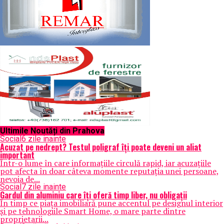
Ultimile Noutăți din Prahova
Social
6 zile inainte
Acuzat pe nedrept? Testul poligraf îţi poate deveni un aliat
important
Într-o lume în care informațiile circulă rapid, iar acuzațiile
pot afecta în doar câteva momente reputația unei persoane,
nevoia de...
Social
7 zile inainte
Gardul din aluminiu care îți oferă timp liber, nu obligații
În timp ce piața imobiliară pune accentul pe designul interior
și pe tehnologiile Smart Home, o mare parte dintre
proprietarii...