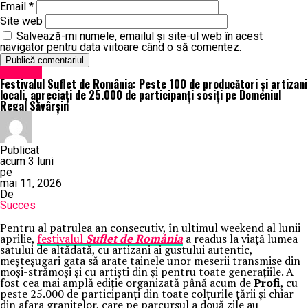
Email
*
Site web
Salvează-mi numele, emailul și site-ul web în acest
navigator pentru data viitoare când o să comentez.
Exclusiv
Festivalul Suflet de România: Peste 100 de producători și artizani
locali, apreciați de 25.000 de participanți sosiți pe Domeniul
Regal Săvârșin
Publicat
acum 3 luni
pe
mai 11, 2026
De
Succes
Pentru al patrulea an consecutiv, în ultimul weekend al lunii
aprilie,
festivalul
Suflet de România
a readus la viață lumea
satului de altădată, cu artizani ai gustului autentic,
meșteșugari gata să arate tainele unor meserii transmise din
moși-strămoși și cu artiști din și pentru toate generațiile. A
fost cea mai amplă ediție organizată până acum de
Profi
, cu
peste 25.000 de participanți din toate colțurile țării și chiar
din afara granițelor, care pe parcursul a două zile au