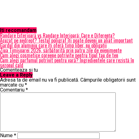
Iti recomandam
Randare Exterioară vs Randare Interioară: Care e Diferența?
Acuzat pe nedrept? Testul poligraf îţi poate deveni un aliat important
Gardul din aluminiu care îți oferă timp liber, nu obligații
Ziua Timișoarei 2026, sărbătorită prin patru zile de evenimente
Cum alegi cosmetice coreene potrivite pentru tipul tau de ten
Cum alegi parfumul potrivit pentru vară? Ingredientele care rezistă în
sezonul cald
Comenteaza si tu
Leave a Reply
Adresa ta de email nu va fi publicată.
Câmpurile obligatorii sunt
marcate cu
*
Comentariu
*
Nume
*