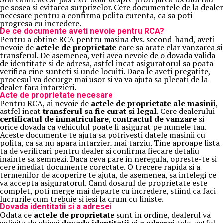
pe sosea si evitarea surprizelor. Cere documentele de la dealer
necesare pentru a confirma polita curenta, ca sa poti
progresa cu incredere.
De ce documente aveti nevoie pentru RCA?
Pentru a obtine RCA pentru masina dvs. second-hand, aveti
nevoie de
actele de proprietate
care sa arate clar vanzarea si
transferul. De asemenea, veti avea nevoie de o dovada valida
de identitate si de adresa, astfel incat asiguratorul sa poata
verifica cine sunteti si unde locuiti. Daca le aveti pregatite,
procesul va decurge mai usor si va va ajuta sa plecati de la
dealer fara intarzieri.
Acte de proprietate necesare
Pentru RCA, ai nevoie de
actele de proprietate ale masinii
,
astfel incat
transferul sa fie curat si legal
. Cere dealerului
certificatul de inmatriculare
,
contractul de vanzare
si
orice dovada ca vehiculul poate fi asigurat pe numele tau.
Aceste documente te ajuta sa potrivesti datele masinii cu
polita, ca sa nu apara intarzieri mai tarziu. Tine aproape lista
ta de verificari pentru dealer si confirma fiecare detaliu
inainte sa semnezi. Daca ceva pare in neregula, opreste-te si
cere imediat documente corectate. O trecere rapida si a
termenilor de acoperire te ajuta, de asemenea, sa intelegi ce
va accepta asiguratorul. Cand dosarul de proprietate este
complet, poti merge mai departe cu incredere, stiind ca faci
lucrurile cum trebuie si iesi la drum cu liniste.
Dovada identitatii si a adresei
Odata ce
actele de proprietate
sunt in ordine, dealerul va
solicita de obicei
dovada identitatii si a adresei
tale, astfel