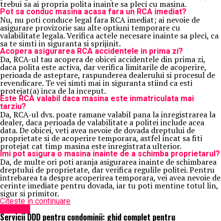
trebui sa ai propria polita inainte sa pleci cu masina.
Pot sa conduc masina acasa fara un RCA imediat?
Nu, nu poti conduce legal fara RCA imediat; ai nevoie de
asigurare provizorie sau alte optiuni temporare cu
valabilitate legala. Verifica actele necesare inainte sa pleci, ca
sa te simti in siguranta si sprijinit.
Acopera asigurarea RCA accidentele in prima zi?
Da, RCA-ul tau acopera de obicei accidentele din prima zi,
daca polita este activa, dar verifica limitarile de acoperire,
perioada de asteptare, raspunderea dealerului si procesul de
revendicare. Te vei simti mai in siguranta stiind ca esti
protejat(a) inca de la inceput.
Este RCA valabil daca masina este inmatriculata mai
tarziu?
Da, RCA-ul dvs. poate ramane valabil pana la inregistrarea la
dealer, daca perioada de valabilitate a politei include acea
data. De obicei, veti avea nevoie de dovada dreptului de
proprietate si de acoperire temporara, astfel incat sa fiti
protejat cat timp masina este inregistrata ulterior.
Imi pot asigura o masina inainte de a schimba proprietarul?
Da, de multe ori poti aranja asigurarea inainte de schimbarea
dreptului de proprietate, dar verifica regulile politei. Pentru
intrebarea ta despre acoperirea temporara, vei avea nevoie de
cerinte imediate pentru dovada, iar tu poti mentine totul lin,
sigur si primitor.
Citeste in continuare
Exclusiv
Servicii DDD pentru condominii: ghid complet pentru