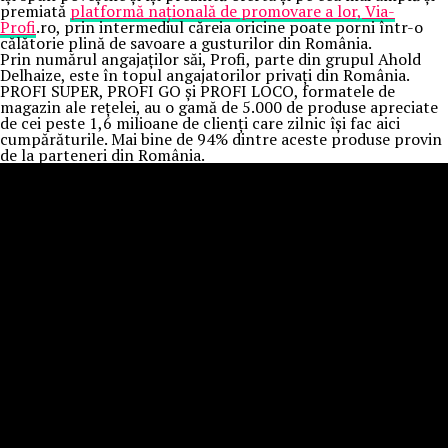
premiată
platformă națională de promovare a lor, Via-
Profi
.ro, prin intermediul căreia oricine poate porni într-o
călătorie plină de savoare a gusturilor din România.
Prin numărul angajaților săi, Profi, parte din grupul Ahold
Delhaize, este în topul angajatorilor privați din România.
PROFI SUPER, PROFI GO și PROFI LOCO, formatele de
magazin ale rețelei, au o gamă de 5.000 de produse apreciate
de cei peste 1,6 milioane de clienți care zilnic își fac aici
cumpărăturile. Mai bine de 94% dintre aceste produse provin
de la parteneri din România.