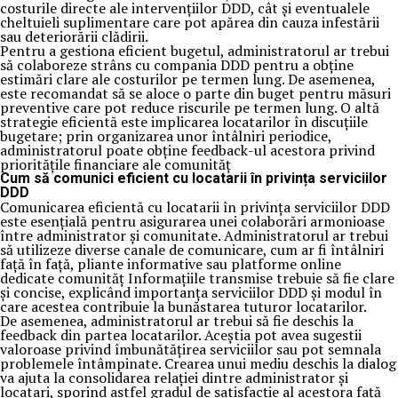
costurile directe ale intervențiilor DDD, cât și eventualele
cheltuieli suplimentare care pot apărea din cauza infestării
sau deteriorării clădirii.
Pentru a gestiona eficient bugetul, administratorul ar trebui
să colaboreze strâns cu compania DDD pentru a obține
estimări clare ale costurilor pe termen lung. De asemenea,
este recomandat să se aloce o parte din buget pentru măsuri
preventive care pot reduce riscurile pe termen lung. O altă
strategie eficientă este implicarea locatarilor în discuțiile
bugetare; prin organizarea unor întâlniri periodice,
administratorul poate obține feedback-ul acestora privind
prioritățile financiare ale comunităț
Cum să comunici eficient cu locatarii în privința serviciilor
DDD
Comunicarea eficientă cu locatarii în privința serviciilor DDD
este esențială pentru asigurarea unei colaborări armonioase
între administrator și comunitate. Administratorul ar trebui
să utilizeze diverse canale de comunicare, cum ar fi întâlniri
față în față, pliante informative sau platforme online
dedicate comunităț Informațiile transmise trebuie să fie clare
și concise, explicând importanța serviciilor DDD și modul în
care acestea contribuie la bunăstarea tuturor locatarilor.
De asemenea, administratorul ar trebui să fie deschis la
feedback din partea locatarilor. Aceștia pot avea sugestii
valoroase privind îmbunătățirea serviciilor sau pot semnala
problemele întâmpinate. Crearea unui mediu deschis la dialog
va ajuta la consolidarea relației dintre administrator și
locatari, sporind astfel gradul de satisfacție al acestora față