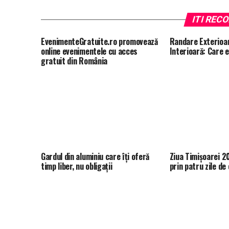
ITI RE
EvenimenteGratuite.ro promovează
Randare Exterioa
online evenimentele cu acces
Interioară: Care 
gratuit din România
Gardul din aluminiu care îți oferă
Ziua Timișoarei 2
timp liber, nu obligații
prin patru zile d