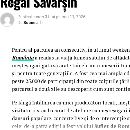
Regal Săvârșin
Publicat
acum 3 luni
pe
mai 11, 2026
De
Succes
Pentru al patrulea an consecutiv, în ultimul weekend
România
a readus la viață lumea satului de altădată
meșteșugari gata să arate tainele unor meserii tran
și pentru toate generațiile. A fost cea mai amplă 
peste 25.000 de participanți din toate colțurile țării
parcursul a două zile au descoperit cum sunt contin
Pe lângă întâlnirea cu mici producători locali, meș
vizitatorii s-au bucurat de ateliere cu meșteșugari is
dansuri populare, concerte live și de o intervenție 
celei de-a patra ediții a festivalului
Suflet de Ro