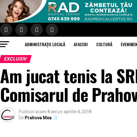
ADMINISTRAȚIE LOCALĂ
AFACERI
CULTURĂ
EVENIME
EXCLUSIV
Am jucat tenis la SR
Comisarul de Praho
Publicat
acum 8 ani
pe
aprilie 4, 2018
De
Prahova Mea