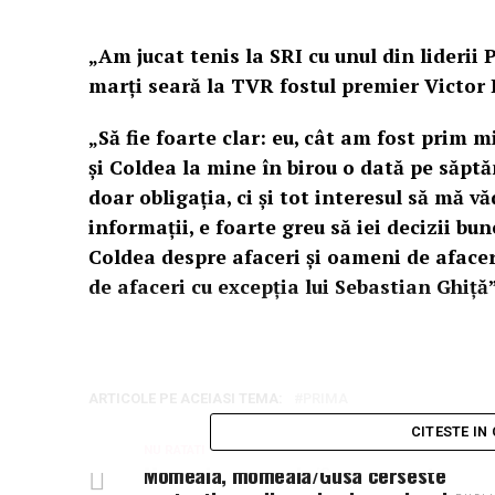
„Am jucat tenis la SRI cu unul din liderii
marți seară la TVR fostul premier Victor 
„Să fie foarte clar: eu, cât am fost prim 
și Coldea la mine în birou o dată pe săpt
doar obligația, ci și tot interesul să mă v
informații, e foarte greu să iei decizii b
Coldea despre afaceri și oameni de aface
de afaceri cu excepția lui Sebastian Ghiță
ARTICOLE PE ACEIASI TEMA:
PRIMA
CITESTE IN
NU RATATI
Momeala, momeala/Gusa cerseste