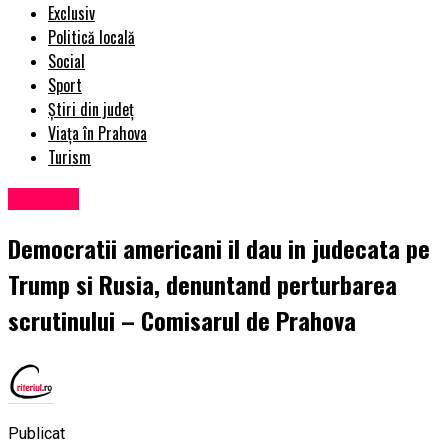
Exclusiv
Politică locală
Social
Sport
Știri din județ
Viața în Prahova
Turism
Exclusiv
Democratii americani il dau in judecata pe
Trump si Rusia, denuntand perturbarea
scrutinului – Comisarul de Prahova
Publicat