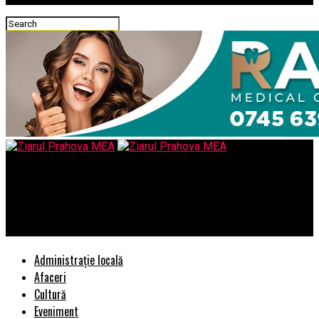
Ziarul Prahova MEA
Democratii americani il dau in judecata pe Trump si Rusia,
denuntand perturbarea scrutinului – Comisarul de Prahova
Administrație locală
Afaceri
Cultură
Eveniment