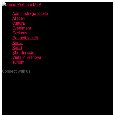
Administrație locală
Afaceri
Cultură
Eveniment
Exclusiv
Politică locală
Social
Sport
Știri din județ
Viața în Prahova
Turism
Connect with us