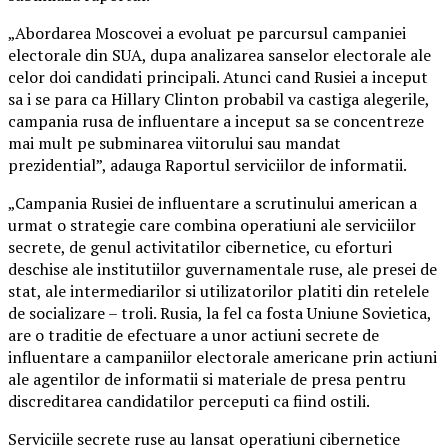
„Abordarea Moscovei a evoluat pe parcursul campaniei
electorale din SUA, dupa analizarea sanselor electorale ale
celor doi candidati principali. Atunci cand Rusiei a inceput
sa i se para ca Hillary Clinton probabil va castiga alegerile,
campania rusa de influentare a inceput sa se concentreze
mai mult pe subminarea viitorului sau mandat
prezidential”, adauga Raportul serviciilor de informatii.
„Campania Rusiei de influentare a scrutinului american a
urmat o strategie care combina operatiuni ale serviciilor
secrete, de genul activitatilor cibernetice, cu eforturi
deschise ale institutiilor guvernamentale ruse, ale presei de
stat, ale intermediarilor si utilizatorilor platiti din retelele
de socializare – troli. Rusia, la fel ca fosta Uniune Sovietica,
are o traditie de efectuare a unor actiuni secrete de
influentare a campaniilor electorale americane prin actiuni
ale agentilor de informatii si materiale de presa pentru
discreditarea candidatilor perceputi ca fiind ostili.
Serviciile secrete ruse au lansat operatiuni cibernetice