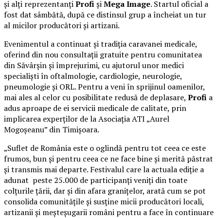
și alți reprezentanți
Profi
și
Mega Image
. Startul oficial a
fost dat sâmbătă, după ce distinsul grup a încheiat un tur
al micilor producători și artizani.
Evenimentul a continuat și tradiția caravanei medicale,
oferind din nou consultații gratuite pentru comunitatea
din Săvârșin și împrejurimi, cu ajutorul unor medici
specialiști în oftalmologie, cardiologie, neurologie,
pneumologie și ORL. Pentru a veni în sprijinul oamenilor,
mai ales al celor cu posibilitate redusă de deplasare,
Profi
a
adus aproape de ei servicii medicale de calitate, prin
implicarea experților de la Asociația ATI „Aurel
Mogoșeanu” din Timișoara.
„Suflet de România este o oglindă pentru tot ceea ce este
frumos, bun și pentru ceea ce ne face bine și merită păstrat
și transmis mai departe. Festivalul care la actuala ediție a
adunat peste 25.000 de participanți veniți din toate
colțurile țării, dar și din afara granițelor, arată cum se pot
consolida comunitățile și susține micii producători locali,
artizanii și meșteșugarii români pentru a face în continuare