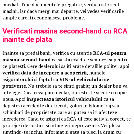
imediat. Tine documentele pregatite, verifica istoricul
masinii, iar daca mergi mai departe, vei vedea verificarile
simple care iti economisesc probleme.
Verificati masina second-hand cu RCA
inainte de plata
Inainte sa predai banii, verifica cu atentie
RCA-ul pentru
masina second-hand
ca sa stii exact ce semnezi si pentru
ce platesti. Cere dealerului sa iti arate detaliile politei, apoi
verifica data de incepere a acoperirii
, numele
asiguratorului si faptul ca
VIN-ul vehiculului se
potriveste
. Nu trebuie sa te simti grabit; un dealer bun va
intelege. Daca ceva pare neclar, opreste-te si cere o copie
noua. Apoi
inspecteaza istoricul vehiculului
ca sa
depistezi accidente din trecut, goluri in kilometraj sau
schimbari de proprietate care ar putea sa iti afecteze
increderea. Cand te asiguri ca RCA-ul este activ si corect, te
protejezi de costuri si intarzieri neprevazute. Vei pleca
simtindu-te inclus, informat si gata sa pleci la drum cu