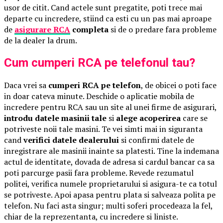
usor de citit. Cand actele sunt pregatite, poti trece mai
departe cu incredere, stiind ca esti cu un pas mai aproape
de
asigurare RCA
completa
si de o predare fara probleme
de la dealer la drum.
Cum cumperi RCA pe telefonul tau?
Daca vrei sa
cumperi RCA pe telefon
, de obicei o poti face
in doar cateva minute. Deschide o aplicatie mobila de
incredere pentru RCA sau un site al unei firme de asigurari,
introdu datele masinii tale
si
alege acoperirea
care se
potriveste noii tale masini. Te vei simti mai in siguranta
cand
verifici datele dealerului
si confirmi datele de
inregistrare ale masinii inainte sa platesti. Tine la indemana
actul de identitate, dovada de adresa si cardul bancar ca sa
poti parcurge pasii fara probleme. Revede rezumatul
politei, verifica numele proprietarului si asigura-te ca totul
se potriveste. Apoi apasa pentru plata si salveaza polita pe
telefon. Nu faci asta singur; multi soferi procedeaza la fel,
chiar de la reprezentanta, cu incredere si liniste.