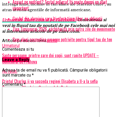
Acuzat pe nedrept? Testul poligraf îţi poate deveni un aliat
intreaga lume, inclusiv in tari aliate ale Statelor Unite”, au
important
atras atentia agentiile de informatii americane.
Gardul din aluminiu care îți oferă timp liber, nu obligații
Urmareste
Ziare.
com
si pe Facebook!
Comenteaza si
vezi in fluxul tau de noutati de pe Facebook cele mai noi
Ziua Timișoarei 2026, sărbătorită prin patru zile de evenimente
si interesante articole de pe Ziare.com.
Cum alegi cosmetice coreene potrivite pentru tipul tau de ten
Articole pe aceiasi tema:
prima
Urmatorul
Comenteaza si tu
Sapte persoane, printre care doi copii, sunt ranite UPDATE –
Leave a Reply
Comisarul de Prahova
Adresa ta de email nu va fi publicată.
Câmpurile obligatorii
Nu ratati
sunt marcate cu
*
Printul Charles ii va succeda reginei Elisabeta a II-a la sefia
Comentariu
*
Commonwealth-ului – Comisarul de Prahova