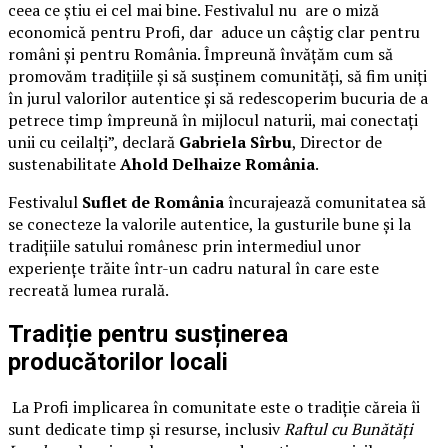
ceea ce știu ei cel mai bine. Festivalul nu are o miză
economică pentru Profi, dar aduce un câștig clar pentru
români și pentru România. Împreună învățăm cum să
promovăm tradițiile și să susținem comunități, să fim uniți
în jurul valorilor autentice și să redescoperim bucuria de a
petrece timp împreună în mijlocul naturii, mai conectați
unii cu ceilalți”, declară
Gabriela Sîrbu
, Director de
sustenabilitate
Ahold Delhaize România
.
Festivalul
Suflet de România
încurajează comunitatea să
se conecteze la valorile autentice, la gusturile bune și la
tradițiile satului românesc prin intermediul unor
experiențe trăite într-un cadru natural în care este
recreată lumea rurală.
Tradiție pentru susținerea
producătorilor locali
La Profi implicarea în comunitate este o tradiție căreia îi
sunt dedicate timp și resurse, inclusiv
Raftul cu Bunătăți