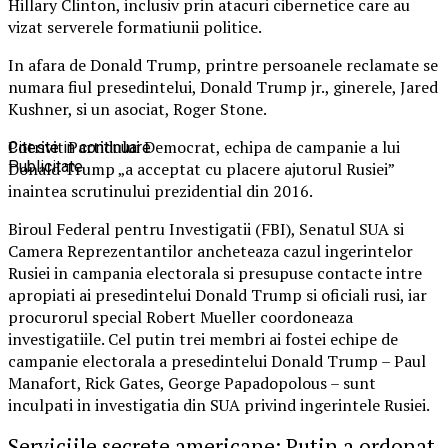
Hillary Clinton, inclusiv prin atacuri cibernetice care au
vizat serverele formatiunii politice.
In afara de Donald Trump, printre persoanele reclamate se
numara fiul presedintelui, Donald Trump jr., ginerele, Jared
Kushner, si un asociat, Roger Stone.
Potrivit Partidului Democrat, echipa de campanie a lui
Citeste in continuare
Publicitate
Donald Trump „a acceptat cu placere ajutorul Rusiei”
inaintea scrutinului prezidential din 2016.
Biroul Federal pentru Investigatii (FBI), Senatul SUA si
Camera Reprezentantilor ancheteaza cazul ingerintelor
Rusiei in campania electorala si presupuse contacte intre
apropiati ai presedintelui Donald Trump si oficiali rusi, iar
procurorul special Robert Mueller coordoneaza
investigatiile. Cel putin trei membri ai fostei echipe de
campanie electorala a presedintelui Donald Trump – Paul
Manafort, Rick Gates, George Papadopolous – sunt
inculpati in investigatia din SUA privind ingerintele Rusiei.
Serviciile secrete americane: Putin a ordonat