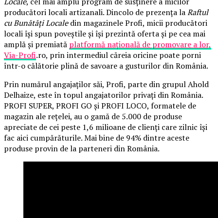
Locale
, cel mai amplu program de susținere a micilor
producători locali artizanali. Dincolo de prezența la
Raftul
cu Bunătăți Locale
din magazinele Profi, micii producători
locali își spun poveștile și își prezintă oferta și pe cea mai
amplă și premiată
platformă națională de promovare a lor,
Via-Profi
.ro, prin intermediul căreia oricine poate porni
într-o călătorie plină de savoare a gusturilor din România.
Prin numărul angajaților săi, Profi, parte din grupul Ahold
Delhaize, este în topul angajatorilor privați din România.
PROFI SUPER, PROFI GO și PROFI LOCO, formatele de
magazin ale rețelei, au o gamă de 5.000 de produse
apreciate de cei peste 1,6 milioane de clienți care zilnic își
fac aici cumpărăturile. Mai bine de 94% dintre aceste
produse provin de la parteneri din România.