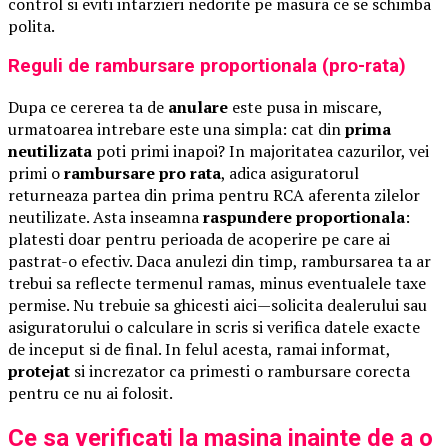
control si eviti intarzieri nedorite pe masura ce se schimba
polita.
Reguli de rambursare proportionala (pro-rata)
Dupa ce cererea ta de
anulare
este pusa in miscare,
urmatoarea intrebare este una simpla: cat din
prima
neutilizata
poti primi inapoi? In majoritatea cazurilor, vei
primi o
rambursare pro rata
, adica asiguratorul
returneaza partea din prima pentru RCA aferenta zilelor
neutilizate. Asta inseamna
raspundere proportionala
:
platesti doar pentru perioada de acoperire pe care ai
pastrat-o efectiv. Daca anulezi din timp, rambursarea ta ar
trebui sa reflecte termenul ramas, minus eventualele taxe
permise. Nu trebuie sa ghicesti aici—solicita dealerului sau
asiguratorului o calculare in scris si verifica datele exacte
de inceput si de final. In felul acesta, ramai informat,
protejat
si increzator ca primesti o rambursare corecta
pentru ce nu ai folosit.
Ce sa verificati la masina inainte de a o