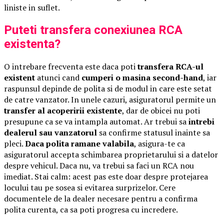
liniste in suflet.
Puteti transfera conexiunea RCA
existenta?
O intrebare frecventa este daca poti
transfera RCA-ul
existent
atunci cand
cumperi o masina second-hand
, iar
raspunsul depinde de polita si de modul in care este setat
de catre vanzator. In unele cazuri, asiguratorul permite un
transfer al acoperirii existente
, dar de obicei nu poti
presupune ca se va intampla automat. Ar trebui sa
intrebi
dealerul sau vanzatorul
sa confirme statusul inainte sa
pleci.
Daca polita ramane valabila
, asigura-te ca
asiguratorul accepta schimbarea proprietarului si a datelor
despre vehicul. Daca nu, va trebui sa faci un RCA nou
imediat. Stai calm: acest pas este doar despre protejarea
locului tau pe sosea si evitarea surprizelor. Cere
documentele de la dealer necesare pentru a confirma
polita curenta, ca sa poti progresa cu incredere.