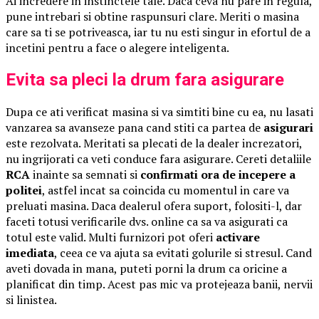
Ai incredere in instinctele tale. Daca ceva nu pare in regula,
pune intrebari si obtine raspunsuri clare. Meriti o masina
care sa ti se potriveasca, iar tu nu esti singur in efortul de a
incetini pentru a face o alegere inteligenta.
Evita sa pleci la drum fara asigurare
Dupa ce ati verificat masina si va simtiti bine cu ea, nu lasati
vanzarea sa avanseze pana cand stiti ca partea de
asigurari
este rezolvata. Meritati sa plecati de la dealer increzatori,
nu ingrijorati ca veti conduce fara asigurare. Cereti detaliile
RCA
inainte sa semnati si
confirmati ora de incepere a
politei
, astfel incat sa coincida cu momentul in care va
preluati masina. Daca dealerul ofera suport, folositi-l, dar
faceti totusi verificarile dvs. online ca sa va asigurati ca
totul este valid. Multi furnizori pot oferi
activare
imediata
, ceea ce va ajuta sa evitati golurile si stresul. Cand
aveti dovada in mana, puteti porni la drum ca oricine a
planificat din timp. Acest pas mic va protejeaza banii, nervii
si linistea.