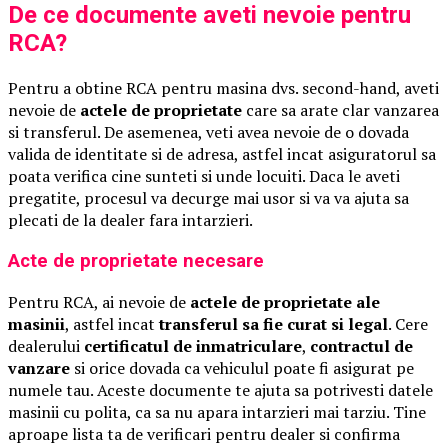
De ce documente aveti nevoie pentru
RCA?
Pentru a obtine RCA pentru masina dvs. second-hand, aveti
nevoie de
actele de proprietate
care sa arate clar vanzarea
si transferul. De asemenea, veti avea nevoie de o dovada
valida de identitate si de adresa, astfel incat asiguratorul sa
poata verifica cine sunteti si unde locuiti. Daca le aveti
pregatite, procesul va decurge mai usor si va va ajuta sa
plecati de la dealer fara intarzieri.
Acte de proprietate necesare
Pentru RCA, ai nevoie de
actele de proprietate ale
masinii
, astfel incat
transferul sa fie curat si legal
. Cere
dealerului
certificatul de inmatriculare
,
contractul de
vanzare
si orice dovada ca vehiculul poate fi asigurat pe
numele tau. Aceste documente te ajuta sa potrivesti datele
masinii cu polita, ca sa nu apara intarzieri mai tarziu. Tine
aproape lista ta de verificari pentru dealer si confirma