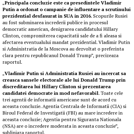
„
Principala concluzie este ca presedintele Vladimir
Putin a ordonat o campanie de influentare a scrutinului
prezidential desfasurat in SUA in 2016
. Scopurile Rusiei
au fost subminarea increderii publice in procesul
democratic american, denigrarea candidatului Hillary
Clinton, compromiterea capacitatii sale de a fi aleasa si
afectarea eventualului mandat prezidential. Vladimir Putin
si Administratia de la Moscova au dezvoltat o preferinta
clara pentru republicanul Donald Trump”, precizeaza
raportul.
„
Vladimir Putin si Administratia Rusiei au incercat sa
creasca sansele electorale ale lui Donald Trump prin
discreditarea lui Hillary Clinton si prezentarea
candidatei democrate in mod nefavorabil
. Toate cele
trei agentii de informatii americane sunt de acord cu
aceasta concluzie. Agentia Centrala de Informatii (CIA) si
Biroul Federal de Investigatii (FBI) au mare incredere in
aceasta concluzie; Agentia pentru Siguranta Nationala
(NSA) are o incredere moderata in aceasta concluzie”,
subliniaza raportul.