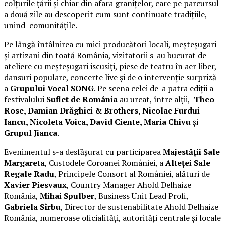
colțurile țării și chiar din afara granițelor, care pe parcursul
a două zile au descoperit cum sunt continuate tradițiile,
unind comunitățile.
Pe lângă întâlnirea cu mici producători locali, meșteșugari
și artizani din toată România, vizitatorii s-au bucurat de
ateliere cu meșteșugari iscusiți, piese de teatru în aer liber,
dansuri populare, concerte live și de o intervenție surpriză
a
Grupului Vocal SONG
. Pe scena celei de-a patra ediții a
festivalului
Suflet de România
au urcat, între alții,
Theo
Rose, Damian Drăghici & Brothers, Nicolae Furdui
Iancu, Nicoleta Voica, David Ciente, Maria Chivu
și
Grupul Jianca
.
Evenimentul s-a desfășurat cu participarea
Majestății Sale
Margareta
, Custodele Coroanei României, a
Alteței Sale
Regale Radu
, Principele Consort al României, alături de
Xavier Piesvaux
, Country Manager Ahold Delhaize
România,
Mihai Spulber
, Business Unit Lead Profi,
Gabriela Sîrbu
, Director de sustenabilitate Ahold Delhaize
România, numeroase oficialități, autorități centrale și locale