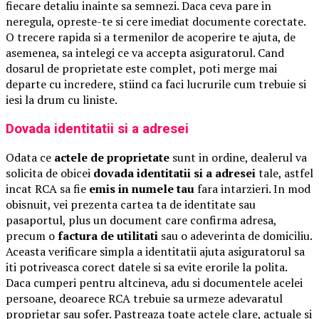
fiecare detaliu inainte sa semnezi. Daca ceva pare in
neregula, opreste-te si cere imediat documente corectate.
O trecere rapida si a termenilor de acoperire te ajuta, de
asemenea, sa intelegi ce va accepta asiguratorul. Cand
dosarul de proprietate este complet, poti merge mai
departe cu incredere, stiind ca faci lucrurile cum trebuie si
iesi la drum cu liniste.
Dovada identitatii si a adresei
Odata ce
actele de proprietate
sunt in ordine, dealerul va
solicita de obicei
dovada identitatii si a adresei
tale, astfel
incat RCA sa fie
emis in numele tau
fara intarzieri. In mod
obisnuit, vei prezenta cartea ta de identitate sau
pasaportul, plus un document care confirma adresa,
precum o
factura de utilitati
sau o adeverinta de domiciliu.
Aceasta verificare simpla a identitatii ajuta asiguratorul sa
iti potriveasca corect datele si sa evite erorile la polita.
Daca cumperi pentru altcineva, adu si documentele acelei
persoane, deoarece RCA trebuie sa urmeze adevaratul
proprietar sau sofer. Pastreaza toate actele clare, actuale si