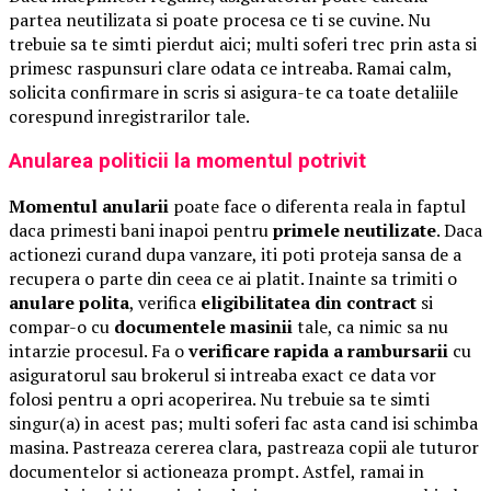
partea neutilizata si poate procesa ce ti se cuvine. Nu
trebuie sa te simti pierdut aici; multi soferi trec prin asta si
primesc raspunsuri clare odata ce intreaba. Ramai calm,
solicita confirmare in scris si asigura-te ca toate detaliile
corespund inregistrarilor tale.
Anularea politicii la momentul potrivit
Momentul anularii
poate face o diferenta reala in faptul
daca primesti bani inapoi pentru
primele neutilizate
. Daca
actionezi curand dupa vanzare, iti poti proteja sansa de a
recupera o parte din ceea ce ai platit. Inainte sa trimiti o
anulare polita
, verifica
eligibilitatea din contract
si
compar-o cu
documentele masinii
tale, ca nimic sa nu
intarzie procesul. Fa o
verificare rapida a rambursarii
cu
asiguratorul sau brokerul si intreaba exact ce data vor
folosi pentru a opri acoperirea. Nu trebuie sa te simti
singur(a) in acest pas; multi soferi fac asta cand isi schimba
masina. Pastreaza cererea clara, pastreaza copii ale tuturor
documentelor si actioneaza prompt. Astfel, ramai in