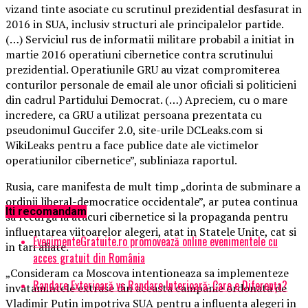
vizand tinte asociate cu scrutinul prezidential desfasurat in
2016 in SUA, inclusiv structuri ale principalelor partide.
(…) Serviciul rus de informatii militare probabil a initiat in
martie 2016 operatiuni cibernetice contra scrutinului
prezidential. Operatiunile GRU au vizat compromiterea
conturilor personale de email ale unor oficiali si politicieni
din cadrul Partidului Democrat. (…) Apreciem, cu o mare
incredere, ca GRU a utilizat persoana prezentata cu
pseudonimul Guccifer 2.0, site-urile DCLeaks.com si
WikiLeaks pentru a face publice date ale victimelor
operatiunilor cibernetice”, subliniaza raportul.
Rusia, care manifesta de mult timp „dorinta de subminare a
ordinii liberal-democratice occidentale”, ar putea continua
Iti recomandam
sa recurga la atacuri cibernetice si la propaganda pentru
influentarea viitoarelor alegeri, atat in Statele Unite, cat si
EvenimenteGratuite.ro promovează online evenimentele cu
in tari aliate.
acces gratuit din România
„Consideram ca Moscova intentioneaza sa implementeze
Randare Exterioară vs Randare Interioară: Care e Diferența?
invatamintele extrase din aceasta campanie ordonata de
Vladimir Putin impotriva SUA pentru a influenta alegeri in