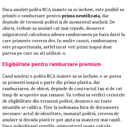
Daca anulati polita RCA inainte sa se incheie, este posibil sa
primiti o rambursare pentru
prima neutilizata
, dar
depinde de termenii politei si de momentul anularii. De
obicei, trebuie sa anulati cat mai repede, deoarece
asiguratorul calculeaza adesea rambursarea pe baza datei la
care primeste cererea dvs. In multe cazuri, rambursarea
este proportionala, astfel incat veti primi inapoi doar
partea pe care nu ati utilizat-o.
Eligibilitate pentru rambursare premium
Cand anulezi o polita RCA inainte sa se incheie, s-ar putea
sa primesti inapoi o parte din prima platita, dar
rambursarea, de obicei, depinde de contractul tau si de cat
timp de acoperire mai ramane. Va trebui sa verifici cerintele
de eligibilitate din termenii politei, deoarece nu toate
situatiile se califica. Tine la indemana lista de documente
necesare: actul de identitate, numarul politei, cererea de
anulare si dovada platii te pot ajuta sa inaintezi mai rapid.
Daca indeplinesti regulile, asiguratorul poate calcula