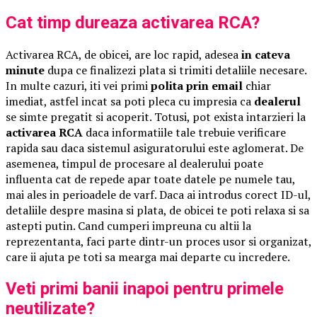
Cat timp dureaza activarea RCA?
Activarea RCA, de obicei, are loc rapid, adesea
in cateva
minute
dupa ce finalizezi plata si trimiti detaliile necesare.
In multe cazuri, iti vei primi
polita prin email
chiar
imediat, astfel incat sa poti pleca cu impresia ca
dealerul
se simte pregatit si acoperit. Totusi, pot exista intarzieri la
activarea RCA
daca informatiile tale trebuie verificare
rapida sau daca sistemul asiguratorului este aglomerat. De
asemenea, timpul de procesare al dealerului poate
influenta cat de repede apar toate datele pe numele tau,
mai ales in perioadele de varf. Daca ai introdus corect ID-ul,
detaliile despre masina si plata, de obicei te poti relaxa si sa
astepti putin. Cand cumperi impreuna cu altii la
reprezentanta, faci parte dintr-un proces usor si organizat,
care ii ajuta pe toti sa mearga mai departe cu incredere.
Veti primi banii inapoi pentru primele
neutilizate?