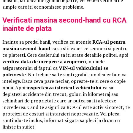
masinii, iar daca mergi mai departe, vei vedea verificarile
simple care iti economisesc probleme.
Verificati masina second-hand cu RCA
inainte de plata
Inainte sa predai banii, verifica cu atentie
RCA-ul pentru
masina second-hand
ca sa stii exact ce semnezi si pentru
ce platesti. Cere dealerului sa iti arate detaliile politei, apoi
verifica data de incepere a acoperirii
, numele
asiguratorului si faptul ca
VIN-ul vehiculului se
potriveste
. Nu trebuie sa te simti grabit; un dealer bun va
intelege. Daca ceva pare neclar, opreste-te si cere o copie
noua. Apoi
inspecteaza istoricul vehiculului
ca sa
depistezi accidente din trecut, goluri in kilometraj sau
schimbari de proprietate care ar putea sa iti afecteze
increderea. Cand te asiguri ca RCA-ul este activ si corect, te
protejezi de costuri si intarzieri neprevazute. Vei pleca
simtindu-te inclus, informat si gata sa pleci la drum cu
liniste in suflet.