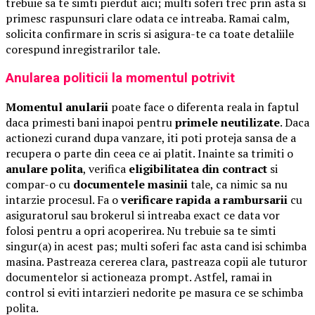
trebuie sa te simti pierdut aici; multi soferi trec prin asta si
primesc raspunsuri clare odata ce intreaba. Ramai calm,
solicita confirmare in scris si asigura-te ca toate detaliile
corespund inregistrarilor tale.
Anularea politicii la momentul potrivit
Momentul anularii
poate face o diferenta reala in faptul
daca primesti bani inapoi pentru
primele neutilizate
. Daca
actionezi curand dupa vanzare, iti poti proteja sansa de a
recupera o parte din ceea ce ai platit. Inainte sa trimiti o
anulare polita
, verifica
eligibilitatea din contract
si
compar-o cu
documentele masinii
tale, ca nimic sa nu
intarzie procesul. Fa o
verificare rapida a rambursarii
cu
asiguratorul sau brokerul si intreaba exact ce data vor
folosi pentru a opri acoperirea. Nu trebuie sa te simti
singur(a) in acest pas; multi soferi fac asta cand isi schimba
masina. Pastreaza cererea clara, pastreaza copii ale tuturor
documentelor si actioneaza prompt. Astfel, ramai in
control si eviti intarzieri nedorite pe masura ce se schimba
polita.