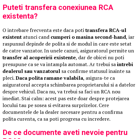
Puteti transfera conexiunea RCA
existenta?
O intrebare frecventa este daca poti
transfera RCA-ul
existent
atunci cand
cumperi o masina second-hand
, iar
raspunsul depinde de polita si de modul in care este setat
de catre vanzator. In unele cazuri, asiguratorul permite un
transfer al acoperirii existente
, dar de obicei nu poti
presupune ca se va intampla automat. Ar trebui sa
intrebi
dealerul sau vanzatorul
sa confirme statusul inainte sa
pleci.
Daca polita ramane valabila
, asigura-te ca
asiguratorul accepta schimbarea proprietarului si a datelor
despre vehicul. Daca nu, va trebui sa faci un RCA nou
imediat. Stai calm: acest pas este doar despre protejarea
locului tau pe sosea si evitarea surprizelor. Cere
documentele de la dealer necesare pentru a confirma
polita curenta, ca sa poti progresa cu incredere.
De ce documente aveti nevoie pentru