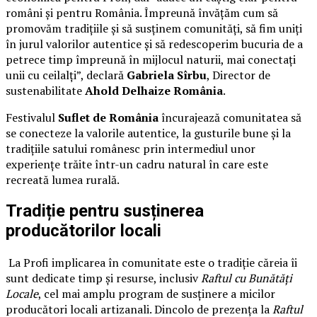
români și pentru România. Împreună învățăm cum să
promovăm tradițiile și să susținem comunități, să fim uniți
în jurul valorilor autentice și să redescoperim bucuria de a
petrece timp împreună în mijlocul naturii, mai conectați
unii cu ceilalți”, declară
Gabriela Sîrbu
, Director de
sustenabilitate
Ahold Delhaize România
.
Festivalul
Suflet de România
încurajează comunitatea să
se conecteze la valorile autentice, la gusturile bune și la
tradițiile satului românesc prin intermediul unor
experiențe trăite într-un cadru natural în care este
recreată lumea rurală.
Tradiție pentru susținerea
producătorilor locali
La Profi implicarea în comunitate este o tradiție căreia îi
sunt dedicate timp și resurse, inclusiv
Raftul cu Bunătăți
Locale
, cel mai amplu program de susținere a micilor
producători locali artizanali. Dincolo de prezența la
Raftul