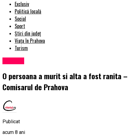
Exclusiv
Politică locală
Social
Sport
Știri din județ
Viața în Prahova
Turism
Exclusiv
O persoana a murit si alta a fost ranita –
Comisarul de Prahova
Publicat
acum 8 ani