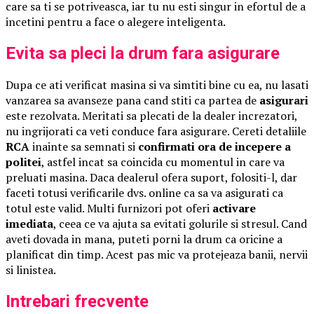
care sa ti se potriveasca, iar tu nu esti singur in efortul de a
incetini pentru a face o alegere inteligenta.
Evita sa pleci la drum fara asigurare
Dupa ce ati verificat masina si va simtiti bine cu ea, nu lasati
vanzarea sa avanseze pana cand stiti ca partea de
asigurari
este rezolvata. Meritati sa plecati de la dealer increzatori,
nu ingrijorati ca veti conduce fara asigurare. Cereti detaliile
RCA
inainte sa semnati si
confirmati ora de incepere a
politei
, astfel incat sa coincida cu momentul in care va
preluati masina. Daca dealerul ofera suport, folositi-l, dar
faceti totusi verificarile dvs. online ca sa va asigurati ca
totul este valid. Multi furnizori pot oferi
activare
imediata
, ceea ce va ajuta sa evitati golurile si stresul. Cand
aveti dovada in mana, puteti porni la drum ca oricine a
planificat din timp. Acest pas mic va protejeaza banii, nervii
si linistea.
Intrebari frecvente