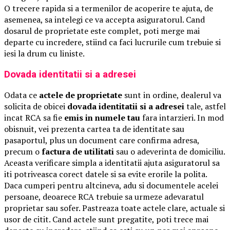
O trecere rapida si a termenilor de acoperire te ajuta, de
asemenea, sa intelegi ce va accepta asiguratorul. Cand
dosarul de proprietate este complet, poti merge mai
departe cu incredere, stiind ca faci lucrurile cum trebuie si
iesi la drum cu liniste.
Dovada identitatii si a adresei
Odata ce
actele de proprietate
sunt in ordine, dealerul va
solicita de obicei
dovada identitatii si a adresei
tale, astfel
incat RCA sa fie
emis in numele tau
fara intarzieri. In mod
obisnuit, vei prezenta cartea ta de identitate sau
pasaportul, plus un document care confirma adresa,
precum o
factura de utilitati
sau o adeverinta de domiciliu.
Aceasta verificare simpla a identitatii ajuta asiguratorul sa
iti potriveasca corect datele si sa evite erorile la polita.
Daca cumperi pentru altcineva, adu si documentele acelei
persoane, deoarece RCA trebuie sa urmeze adevaratul
proprietar sau sofer. Pastreaza toate actele clare, actuale si
usor de citit. Cand actele sunt pregatite, poti trece mai