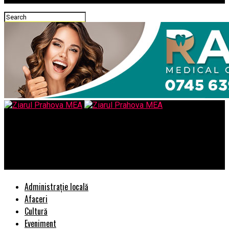
Ziarul Prahova MEA
O persoana a murit si alta a fost ranita – Comisarul de
Prahova
Administrație locală
Afaceri
Cultură
Eveniment