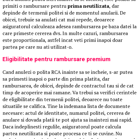
primiti o rambursare pentru
prima neutilizata
, dar
depinde de termenii politei si de momentul anularii. De
obicei, trebuie sa anulati cat mai repede, deoarece
asiguratorul calculeaza adesea rambursarea pe baza datei la
care primeste cererea dvs. In multe cazuri, rambursarea
este proportionala, astfel incat veti primi inapoi doar
partea pe care nu ati utilizat-o.
Eligibilitate pentru rambursare premium
Cand anulezi o polita RCA inainte sa se incheie, s-ar putea
sa primesti inapoi o parte din prima platita, dar
rambursarea, de obicei, depinde de contractul tau si de cat
timp de acoperire mai ramane. Va trebui sa verifici cerintele
de eligibilitate din termenii politei, deoarece nu toate
situatiile se califica. Tine la indemana lista de documente
necesare: actul de identitate, numarul politei, cererea de
anulare si dovada platii te pot ajuta sa inaintezi mai rapid.
Daca indeplinesti regulile, asiguratorul poate calcula
partea neutilizata si poate procesa ce ti se cuvine. Nu