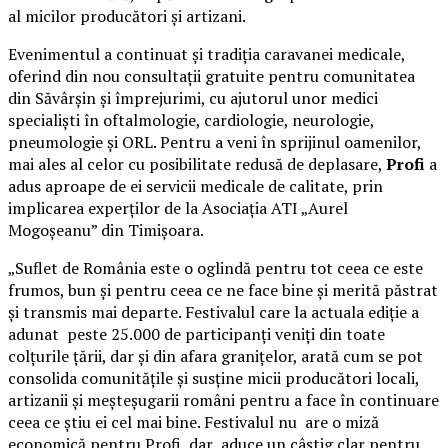
al micilor producători și artizani.
Evenimentul a continuat și tradiția caravanei medicale,
oferind din nou consultații gratuite pentru comunitatea
din Săvârșin și împrejurimi, cu ajutorul unor medici
specialiști în oftalmologie, cardiologie, neurologie,
pneumologie și ORL. Pentru a veni în sprijinul oamenilor,
mai ales al celor cu posibilitate redusă de deplasare,
Profi
a
adus aproape de ei servicii medicale de calitate, prin
implicarea experților de la Asociația ATI „Aurel
Mogoșeanu” din Timișoara.
„Suflet de România este o oglindă pentru tot ceea ce este
frumos, bun și pentru ceea ce ne face bine și merită păstrat
și transmis mai departe. Festivalul care la actuala ediție a
adunat peste 25.000 de participanți veniți din toate
colțurile țării, dar și din afara granițelor, arată cum se pot
consolida comunitățile și susține micii producători locali,
artizanii și meșteșugarii români pentru a face în continuare
ceea ce știu ei cel mai bine. Festivalul nu are o miză
economică pentru Profi, dar aduce un câștig clar pentru