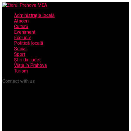
Administrație locală
Afaceri
Cultură
Eveniment
Exclusiv
Politică locală
Social
Sport
Știri din județ
Viața în Prahova
Turism
Connect with us