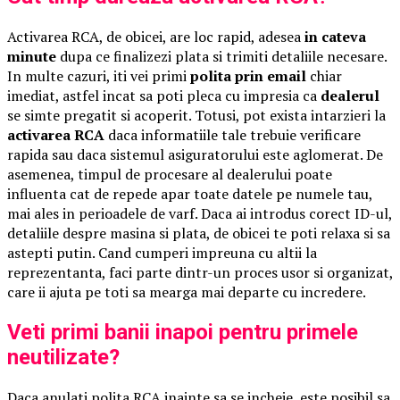
Activarea RCA, de obicei, are loc rapid, adesea
in cateva
minute
dupa ce finalizezi plata si trimiti detaliile necesare.
In multe cazuri, iti vei primi
polita prin email
chiar
imediat, astfel incat sa poti pleca cu impresia ca
dealerul
se simte pregatit si acoperit. Totusi, pot exista intarzieri la
activarea RCA
daca informatiile tale trebuie verificare
rapida sau daca sistemul asiguratorului este aglomerat. De
asemenea, timpul de procesare al dealerului poate
influenta cat de repede apar toate datele pe numele tau,
mai ales in perioadele de varf. Daca ai introdus corect ID-ul,
detaliile despre masina si plata, de obicei te poti relaxa si sa
astepti putin. Cand cumperi impreuna cu altii la
reprezentanta, faci parte dintr-un proces usor si organizat,
care ii ajuta pe toti sa mearga mai departe cu incredere.
Veti primi banii inapoi pentru primele
neutilizate?
Daca anulati polita RCA inainte sa se incheie, este posibil sa