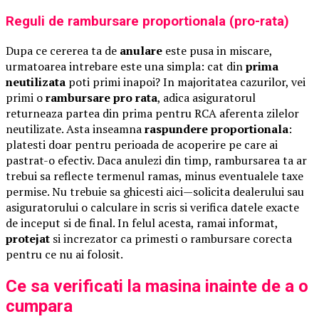
Reguli de rambursare proportionala (pro-rata)
Dupa ce cererea ta de
anulare
este pusa in miscare,
urmatoarea intrebare este una simpla: cat din
prima
neutilizata
poti primi inapoi? In majoritatea cazurilor, vei
primi o
rambursare pro rata
, adica asiguratorul
returneaza partea din prima pentru RCA aferenta zilelor
neutilizate. Asta inseamna
raspundere proportionala
:
platesti doar pentru perioada de acoperire pe care ai
pastrat-o efectiv. Daca anulezi din timp, rambursarea ta ar
trebui sa reflecte termenul ramas, minus eventualele taxe
permise. Nu trebuie sa ghicesti aici—solicita dealerului sau
asiguratorului o calculare in scris si verifica datele exacte
de inceput si de final. In felul acesta, ramai informat,
protejat
si increzator ca primesti o rambursare corecta
pentru ce nu ai folosit.
Ce sa verificati la masina inainte de a o
cumpara