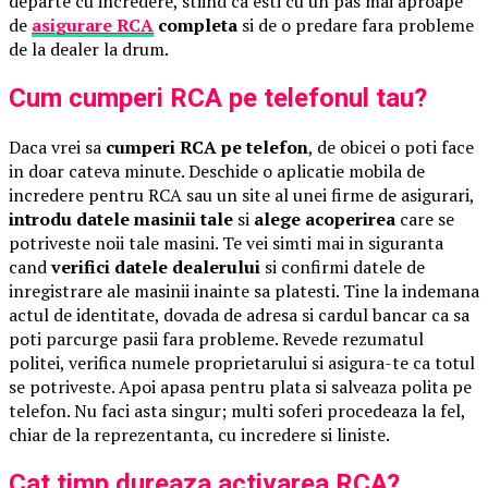
departe cu incredere, stiind ca esti cu un pas mai aproape
de
asigurare RCA
completa
si de o predare fara probleme
de la dealer la drum.
Cum cumperi RCA pe telefonul tau?
Daca vrei sa
cumperi RCA pe telefon
, de obicei o poti face
in doar cateva minute. Deschide o aplicatie mobila de
incredere pentru RCA sau un site al unei firme de asigurari,
introdu datele masinii tale
si
alege acoperirea
care se
potriveste noii tale masini. Te vei simti mai in siguranta
cand
verifici datele dealerului
si confirmi datele de
inregistrare ale masinii inainte sa platesti. Tine la indemana
actul de identitate, dovada de adresa si cardul bancar ca sa
poti parcurge pasii fara probleme. Revede rezumatul
politei, verifica numele proprietarului si asigura-te ca totul
se potriveste. Apoi apasa pentru plata si salveaza polita pe
telefon. Nu faci asta singur; multi soferi procedeaza la fel,
chiar de la reprezentanta, cu incredere si liniste.
Cat timp dureaza activarea RCA?