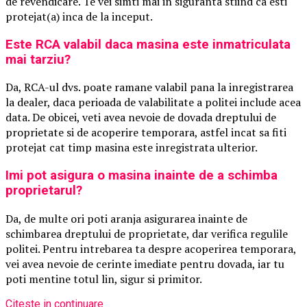
de revendicare. Te vei simti mai in siguranta stiind ca esti
protejat(a) inca de la inceput.
Este RCA valabil daca masina este inmatriculata
mai tarziu?
Da, RCA-ul dvs. poate ramane valabil pana la inregistrarea
la dealer, daca perioada de valabilitate a politei include acea
data. De obicei, veti avea nevoie de dovada dreptului de
proprietate si de acoperire temporara, astfel incat sa fiti
protejat cat timp masina este inregistrata ulterior.
Imi pot asigura o masina inainte de a schimba
proprietarul?
Da, de multe ori poti aranja asigurarea inainte de
schimbarea dreptului de proprietate, dar verifica regulile
politei. Pentru intrebarea ta despre acoperirea temporara,
vei avea nevoie de cerinte imediate pentru dovada, iar tu
poti mentine totul lin, sigur si primitor.
Citeste in continuare