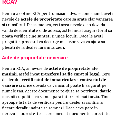
RCA?
Pentru a obtine RCA pentru masina dvs. second-hand, aveti
nevoie de
actele de proprietate
care sa arate clar vanzarea
si transferul. De asemenea, veti avea nevoie de o dovada
valida de identitate si de adresa, astfel incat asiguratorul sa
poata verifica cine sunteti si unde locuiti. Daca le aveti
pregatite, procesul va decurge mai usor si va va ajuta sa
plecati de la dealer fara intarzieri.
Acte de proprietate necesare
Pentru RCA, ai nevoie de
actele de proprietate ale
masinii
, astfel incat
transferul sa fie curat si legal
. Cere
dealerului
certificatul de inmatriculare
,
contractul de
vanzare
si orice dovada ca vehiculul poate fi asigurat pe
numele tau. Aceste documente te ajuta sa potrivesti datele
masinii cu polita, ca sa nu apara intarzieri mai tarziu. Tine
aproape lista ta de verificari pentru dealer si confirma
fiecare detaliu inainte sa semnezi. Daca ceva pare in
neregula, opreste-te si cere imediat documente corectate.