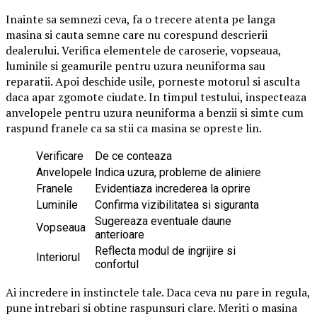
Inainte sa semnezi ceva, fa o trecere atenta pe langa
masina si cauta semne care nu corespund descrierii
dealerului. Verifica elementele de caroserie, vopseaua,
luminile si geamurile pentru uzura neuniforma sau
reparatii. Apoi deschide usile, porneste motorul si asculta
daca apar zgomote ciudate. In timpul testului, inspecteaza
anvelopele pentru uzura neuniforma a benzii si simte cum
raspund franele ca sa stii ca masina se opreste lin.
Verificare
De ce conteaza
Anvelopele
Indica uzura, probleme de aliniere
Franele
Evidentiaza increderea la oprire
Luminile
Confirma vizibilitatea si siguranta
Sugereaza eventuale daune
Vopseaua
anterioare
Reflecta modul de ingrijire si
Interiorul
confortul
Ai incredere in instinctele tale. Daca ceva nu pare in regula,
pune intrebari si obtine raspunsuri clare. Meriti o masina