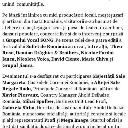
unind comunitățile.
Pe lângă întâlnirea cu mici producători locali, meșteșugari
și artizani din toată România, vizitatorii s-au bucurat de
ateliere cu meșteșugari iscusiți, piese de teatru în aer liber,
dansuri populare, concerte live și de o intervenție surpriză
a
Grupului Vocal SONG
. Pe scena celei de-a patra ediții a
festivalului
Suflet de România
au urcat, între alții,
Theo
Rose, Damian Drăghici & Brothers, Nicolae Furdui
Iancu, Nicoleta Voica, David Ciente, Maria Chivu
și
Grupul Jianca
.
Evenimentul s-a desfășurat cu participarea
Majestății Sale
Margareta
, Custodele Coroanei României, a
Alteței Sale
Regale Radu
, Principele Consort al României, alături de
Xavier Piesvaux
, Country Manager Ahold Delhaize
România,
Mihai Spulber
, Business Unit Lead Profi,
Gabriela Sîrbu
, Director de sustenabilitate Ahold Delhaize
România, numeroase oficialități, autorități centrale și locale
și alți reprezentanți
Profi
și
Mega Image
. Startul oficial a
fost dat sâmbătă, după ce distinsul grup a încheiat un tur