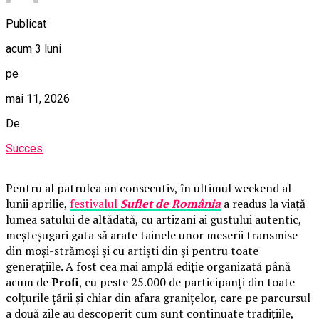
Publicat
acum 3 luni
pe
mai 11, 2026
De
Succes
Pentru al patrulea an consecutiv, în ultimul weekend al
lunii aprilie,
festivalul
Suflet de România
a readus la viață
lumea satului de altădată, cu artizani ai gustului autentic,
meșteșugari gata să arate tainele unor meserii transmise
din moși-strămoși și cu artiști din și pentru toate
generațiile. A fost cea mai amplă ediție organizată până
acum de
Profi
, cu peste 25.000 de participanți din toate
colțurile țării și chiar din afara granițelor, care pe parcursul
a două zile au descoperit cum sunt continuate tradițiile,