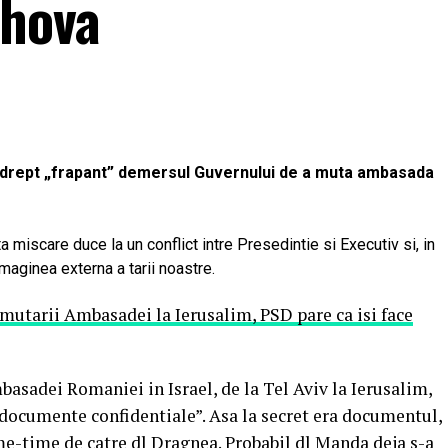
ahova
t drept „frapant” demersul Guvernului de a muta ambasada
ta miscare duce la un conflict intre Presedintie si Executiv si, in
maginea externa a tarii noastre.
mutarii Ambasadei la Ierusalim, PSD pare ca isi face
adei Romaniei in Israel, de la Tel Aviv la Ierusalim,
„documente confidentiale”. Asa la secret era documentul,
ime-time de catre dl Dragnea. Probabil dl Manda deja s-a