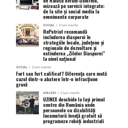
de Raluca Avram-Danifeld,
mizează pe servicii integrate:
de la site și social media la
evenimente corporate
SOCIAL
2 luni inainte
RePatriot recomandă
includerea diasporei în
strategiile locale, județene și
regionale de dezvoltare și
extinderea „Zilelor Diasporei”
la nivel național
SOCIAL
2 luni inainte
Furt sau furt calificat? Diferența care mută
cazul dintr-o abatere într-o infracțiune
gravă
AFACERI
2 luni inainte
UZINEX deschide la Iași primul
centru din România unde
persoanele cu dizabilități
locomotorii învață gratuit să
programeze roboți industriali