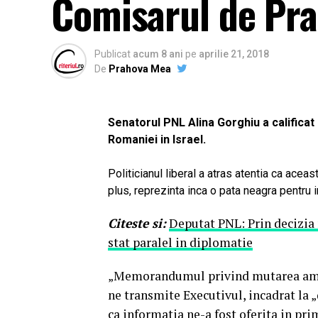
Comisarul de Pr
Publicat
acum 8 ani
pe
aprilie 21, 2018
De
Prahova Mea
Senatorul PNL Alina Gorghiu a califica
Romaniei in Israel.
Politicianul liberal a atras atentia ca aceas
plus, reprezinta inca o pata neagra pentru i
Citeste si:
Deputat PNL: Prin decizia 
stat paralel in diplomatie
„Memorandumul privind mutarea ambas
ne transmite Executivul, incadrat la 
ca informatia ne-a fost oferita in pr