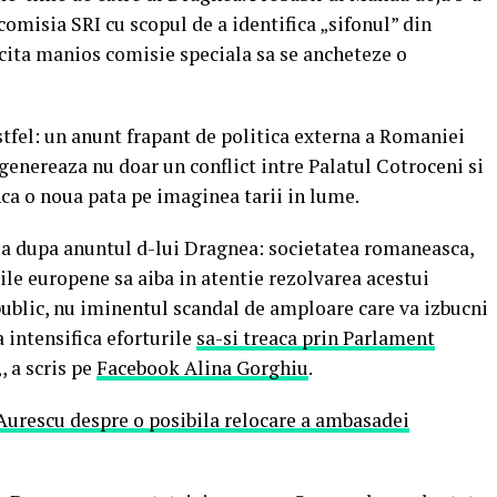
omisia SRI cu scopul de a identifica „sifonul” din
cita manios comisie speciala sa se ancheteze o
tfel: un anunt frapant de politica externa a Romaniei
 genereaza nu doar un conflict intre Palatul Cotroceni si
nca o noua pata pe imaginea tarii in lume.
asa dupa anuntul d-lui Dragnea: societatea romaneasca,
ile europene sa aiba in atentie rezolvarea acestui
 public, nu iminentul scandal de amploare care va izbucni
a intensifica eforturile
sa-si treaca prin Parlament
„, a scris pe
Facebook Alina Gorghiu
.
urescu despre o posibila relocare a ambasadei