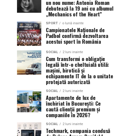
un nou nume: Antonia Roman
debutează la 19 ani cu albumul
„Mechanics of the Heart”
SPORT
o lună inainte
Campionatele Naționale de
Padbol confirmă dezvoltarea
acestui sport în România
SOCIAL
2 luni inainte
Cum transformi o obligație
legală într-o cheltuială utilă:
mașini, birotică și
echipamente IT de la o unitate
protejată autorizată
SOCIAL
2 luni inainte
Apartamente de lux de
închiriat în București: Ce
caută clienții premium și
companiile în 2026?
SOCIAL
2 luni inainte
Techmark, compania condusă