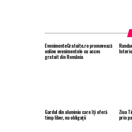
EvenimenteGratuite.ro promovează
Randar
online evenimentele cu acces
Interi
gratuit din România
Gardul din aluminiu care îți oferă
Ziua T
timp liber, nu obligații
prin p