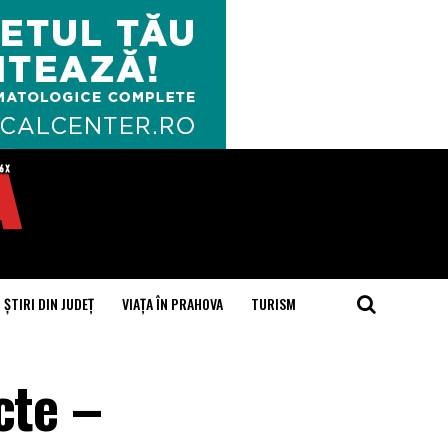
ȘTIRI DIN JUDEȚ
VIAȚA ÎN PRAHOVA
TURISM
cte –