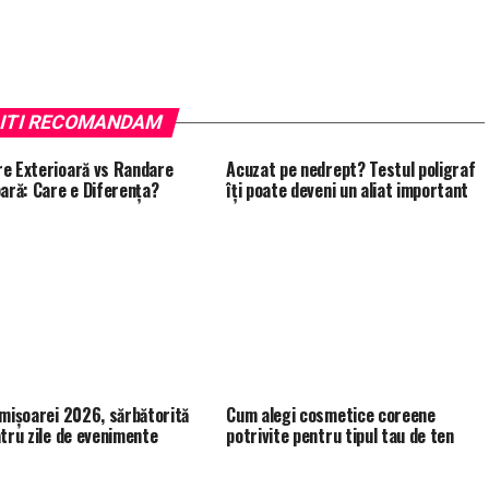
ITI RECOMANDAM
e Exterioară vs Randare
Acuzat pe nedrept? Testul poligraf
oară: Care e Diferența?
îţi poate deveni un aliat important
imișoarei 2026, sărbătorită
Cum alegi cosmetice coreene
atru zile de evenimente
potrivite pentru tipul tau de ten