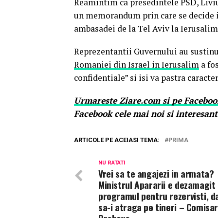
Reamintim ca presedintele PSD, Liviu 
un memorandum prin care se decide i
ambasadei de la Tel Aviv la Ierusalim
Reprezentantii Guvernului au sustinut
Romaniei din Israel in Ierusalim
a fo
confidentiale” si isi va pastra caracter
Urmareste
Ziare.
com
si pe Faceboo
Facebook cele mai noi si interesant
ARTICOLE PE ACEIASI TEMA:
PRIMA
NU RATATI
Vrei sa te angajezi in armata?
Ministrul Apararii e dezamagit
programul pentru rezervisti, d
sa-i atraga pe tineri – Comisar