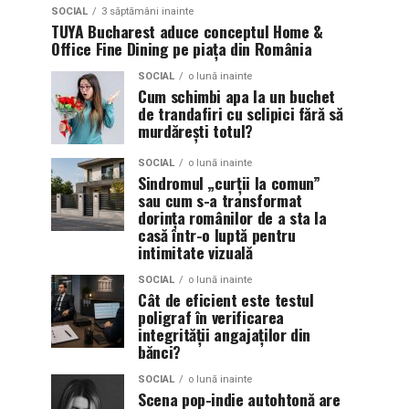
SOCIAL
3 săptămâni inainte
TUYA Bucharest aduce conceptul Home &
Office Fine Dining pe piața din România
SOCIAL
o lună inainte
Cum schimbi apa la un buchet
de trandafiri cu sclipici fără să
murdărești totul?
SOCIAL
o lună inainte
Sindromul „curții la comun”
sau cum s-a transformat
dorința românilor de a sta la
casă într-o luptă pentru
intimitate vizuală
SOCIAL
o lună inainte
Cât de eficient este testul
poligraf în verificarea
integrității angajaților din
bănci?
SOCIAL
o lună inainte
Scena pop-indie autohtonă are