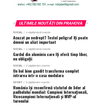
ULTIMILE NOUTĂȚI DIN PRAHOVA
SOCIAL
o săptămână inainte
Acuzat pe nedrept? Testul poligraf îţi poate
deveni un aliat important
SOCIAL
o săptămână inainte
Gardul din aluminiu care îți oferă timp liber,
nu obligații
SOCIAL
2 săptămâni inainte
Un hol bine gandit transforma complet
intrarea intr-o casa modulara
SPORT
3 săptămâni inainte
România își reconfirmă statutul de lider al
padbolului mondial: Campioni Internaționali,
Vicecampioni Internaționali și MVP-ul
turneului