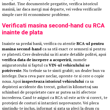
imediat. Tine documentele pregatite, verifica istoricul
masinii, iar daca mergi mai departe, vei vedea verificarile
simple care iti economisesc probleme.
Verificati masina second-hand cu RCA
inainte de plata
Inainte sa predai banii, verifica cu atentie
RCA-ul pentru
masina second-hand
ca sa stii exact ce semnezi si pentru
ce platesti. Cere dealerului sa iti arate detaliile politei, apoi
verifica data de incepere a acoperirii
, numele
asiguratorului si faptul ca
VIN-ul vehiculului se
potriveste
. Nu trebuie sa te simti grabit; un dealer bun va
intelege. Daca ceva pare neclar, opreste-te si cere o copie
noua. Apoi
inspecteaza istoricul vehiculului
ca sa
depistezi accidente din trecut, goluri in kilometraj sau
schimbari de proprietate care ar putea sa iti afecteze
increderea. Cand te asiguri ca RCA-ul este activ si corect, te
protejezi de costuri si intarzieri neprevazute. Vei pleca
simtindu-te inclus, informat si gata sa pleci la drum cu