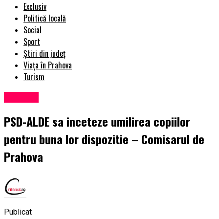
Exclusiv
Politică locală
Social
Sport
Știri din județ
Viața în Prahova
Turism
Exclusiv
PSD-ALDE sa inceteze umilirea copiilor
pentru buna lor dispozitie – Comisarul de
Prahova
Publicat