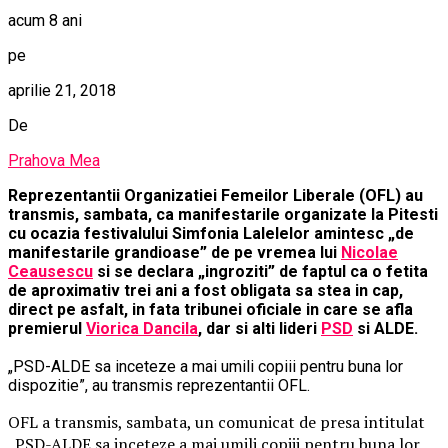
acum 8 ani
pe
aprilie 21, 2018
De
Prahova Mea
Reprezentantii Organizatiei Femeilor Liberale (OFL) au
transmis, sambata, ca manifestarile organizate la Pitesti
cu ocazia festivalului Simfonia Lalelelor amintesc „de
manifestarile grandioase” de pe vremea lui
Nicolae
Ceausescu
si se declara „ingroziti” de faptul ca o fetita
de aproximativ trei ani a fost obligata sa stea in cap,
direct pe asfalt, in fata tribunei oficiale in care se afla
premierul
Viorica Dancila
, dar si alti lideri
PSD
si ALDE.
„PSD-ALDE sa inceteze a mai umili copiii pentru buna lor
dispozitie”, au transmis reprezentantii OFL.
OFL a transmis, sambata, un comunicat de presa intitulat
„PSD-ALDE sa inceteze a mai umili copiii pentru buna lor