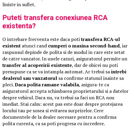
liniste in suflet.
Puteti transfera conexiunea RCA
existenta?
O intrebare frecventa este daca poti
transfera RCA-ul
existent
atunci cand
cumperi o masina second-hand
, iar
raspunsul depinde de polita si de modul in care este setat
de catre vanzator. In unele cazuri, asiguratorul permite un
transfer al acoperirii existente
, dar de obicei nu poti
presupune ca se va intampla automat. Ar trebui sa
intrebi
dealerul sau vanzatorul
sa confirme statusul inainte sa
pleci.
Daca polita ramane valabila
, asigura-te ca
asiguratorul accepta schimbarea proprietarului si a datelor
despre vehicul. Daca nu, va trebui sa faci un RCA nou
imediat. Stai calm: acest pas este doar despre protejarea
locului tau pe sosea si evitarea surprizelor. Cere
documentele de la dealer necesare pentru a confirma
polita curenta, ca sa poti progresa cu incredere.