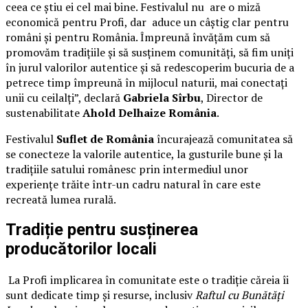
ceea ce știu ei cel mai bine. Festivalul nu are o miză
economică pentru Profi, dar aduce un câștig clar pentru
români și pentru România. Împreună învățăm cum să
promovăm tradițiile și să susținem comunități, să fim uniți
în jurul valorilor autentice și să redescoperim bucuria de a
petrece timp împreună în mijlocul naturii, mai conectați
unii cu ceilalți”, declară
Gabriela Sîrbu
, Director de
sustenabilitate
Ahold Delhaize România
.
Festivalul
Suflet de România
încurajează comunitatea să
se conecteze la valorile autentice, la gusturile bune și la
tradițiile satului românesc prin intermediul unor
experiențe trăite într-un cadru natural în care este
recreată lumea rurală.
Tradiție pentru susținerea
producătorilor locali
La Profi implicarea în comunitate este o tradiție căreia îi
sunt dedicate timp și resurse, inclusiv
Raftul cu Bunătăți