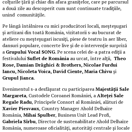
colțurile țării și chiar din afara granițelor, care pe parcursul
a două zile au descoperit cum sunt continuate tradițiile,
unind comunitățile.
Pe lângă întâlnirea cu mici producători locali, meșteșugari
și artizani din toată România, vizitatorii s-au bucurat de
ateliere cu meșteșugari iscusiți, piese de teatru în aer liber,
dansuri populare, concerte live și de o intervenție surpriză
a
Grupului Vocal SONG
. Pe scena celei de-a patra ediții a
festivalului
Suflet de România
au urcat, între alții,
Theo
Rose, Damian Drăghici & Brothers, Nicolae Furdui
Iancu, Nicoleta Voica, David Ciente, Maria Chivu
și
Grupul Jianca
.
Evenimentul s-a desfășurat cu participarea
Majestății Sale
Margareta
, Custodele Coroanei României, a
Alteței Sale
Regale Radu
, Principele Consort al României, alături de
Xavier Piesvaux
, Country Manager Ahold Delhaize
România,
Mihai Spulber
, Business Unit Lead Profi,
Gabriela Sîrbu
, Director de sustenabilitate Ahold Delhaize
România, numeroase oficialități, autorități centrale și locale