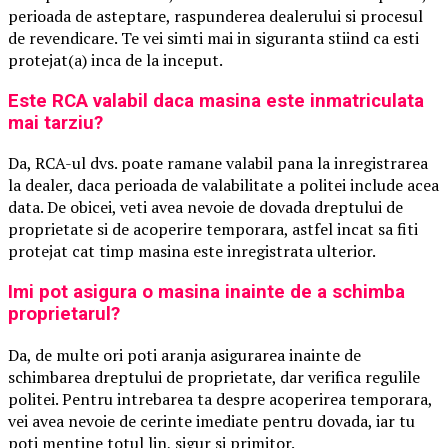
perioada de asteptare, raspunderea dealerului si procesul
de revendicare. Te vei simti mai in siguranta stiind ca esti
protejat(a) inca de la inceput.
Este RCA valabil daca masina este inmatriculata
mai tarziu?
Da, RCA-ul dvs. poate ramane valabil pana la inregistrarea
la dealer, daca perioada de valabilitate a politei include acea
data. De obicei, veti avea nevoie de dovada dreptului de
proprietate si de acoperire temporara, astfel incat sa fiti
protejat cat timp masina este inregistrata ulterior.
Imi pot asigura o masina inainte de a schimba
proprietarul?
Da, de multe ori poti aranja asigurarea inainte de
schimbarea dreptului de proprietate, dar verifica regulile
politei. Pentru intrebarea ta despre acoperirea temporara,
vei avea nevoie de cerinte imediate pentru dovada, iar tu
poti mentine totul lin, sigur si primitor.