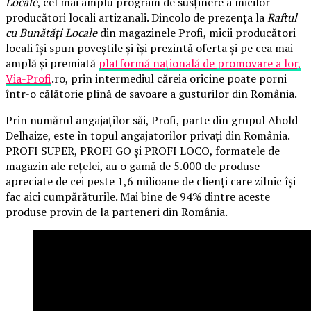
Locale
, cel mai amplu program de susținere a micilor
producători locali artizanali. Dincolo de prezența la
Raftul
cu Bunătăți Locale
din magazinele Profi, micii producători
locali își spun poveștile și își prezintă oferta și pe cea mai
amplă și premiată
platformă națională de promovare a lor,
Via-Profi
.ro, prin intermediul căreia oricine poate porni
într-o călătorie plină de savoare a gusturilor din România.
Prin numărul angajaților săi, Profi, parte din grupul Ahold
Delhaize, este în topul angajatorilor privați din România.
PROFI SUPER, PROFI GO și PROFI LOCO, formatele de
magazin ale rețelei, au o gamă de 5.000 de produse
apreciate de cei peste 1,6 milioane de clienți care zilnic își
fac aici cumpărăturile. Mai bine de 94% dintre aceste
produse provin de la parteneri din România.