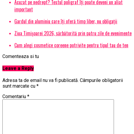
Acuzat pe nedrept? Testul poligraf îţi poate deveni un aliat
important
Gardul din aluminiu care îți oferă timp liber, nu obligații
Ziua Timișoarei 2026, sărbătorită prin patru zile de evenimente
Cum alegi cosmetice coreene potrivite pentru tipul tau de ten
Comenteaza si tu
Leave a Reply
Adresa ta de email nu va fi publicată.
Câmpurile obligatorii
sunt marcate cu
*
Comentariu
*