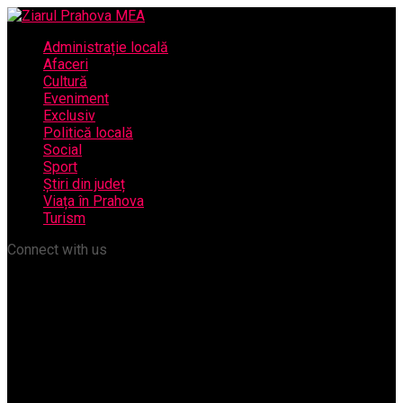
Administrație locală
Afaceri
Cultură
Eveniment
Exclusiv
Politică locală
Social
Sport
Știri din județ
Viața în Prahova
Turism
Connect with us