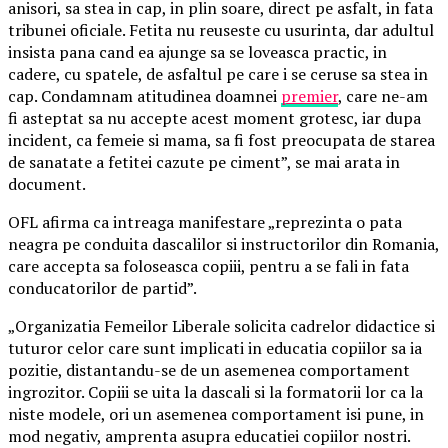
anisori, sa stea in cap, in plin soare, direct pe asfalt, in fata
tribunei oficiale. Fetita nu reuseste cu usurinta, dar adultul
insista pana cand ea ajunge sa se loveasca practic, in
cadere, cu spatele, de asfaltul pe care i se ceruse sa stea in
cap. Condamnam atitudinea doamnei
premier
, care ne-am
fi asteptat sa nu accepte acest moment grotesc, iar dupa
incident, ca femeie si mama, sa fi fost preocupata de starea
de sanatate a fetitei cazute pe ciment”, se mai arata in
document.
OFL afirma ca intreaga manifestare „reprezinta o pata
neagra pe conduita dascalilor si instructorilor din Romania,
care accepta sa foloseasca copiii, pentru a se fali in fata
conducatorilor de partid”.
„Organizatia Femeilor Liberale solicita cadrelor didactice si
tuturor celor care sunt implicati in educatia copiilor sa ia
pozitie, distantandu-se de un asemenea comportament
ingrozitor. Copiii se uita la dascali si la formatorii lor ca la
niste modele, ori un asemenea comportament isi pune, in
mod negativ, amprenta asupra educatiei copiilor nostri.