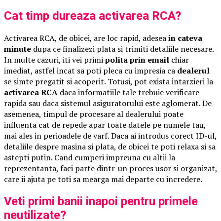
Cat timp dureaza activarea RCA?
Activarea RCA, de obicei, are loc rapid, adesea
in cateva
minute
dupa ce finalizezi plata si trimiti detaliile necesare.
In multe cazuri, iti vei primi
polita prin email
chiar
imediat, astfel incat sa poti pleca cu impresia ca
dealerul
se simte pregatit si acoperit. Totusi, pot exista intarzieri la
activarea RCA
daca informatiile tale trebuie verificare
rapida sau daca sistemul asiguratorului este aglomerat. De
asemenea, timpul de procesare al dealerului poate
influenta cat de repede apar toate datele pe numele tau,
mai ales in perioadele de varf. Daca ai introdus corect ID-ul,
detaliile despre masina si plata, de obicei te poti relaxa si sa
astepti putin. Cand cumperi impreuna cu altii la
reprezentanta, faci parte dintr-un proces usor si organizat,
care ii ajuta pe toti sa mearga mai departe cu incredere.
Veti primi banii inapoi pentru primele
neutilizate?