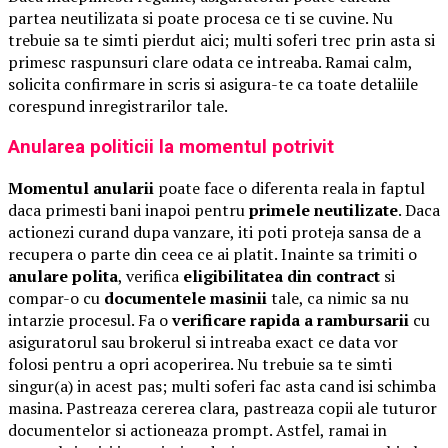
partea neutilizata si poate procesa ce ti se cuvine. Nu
trebuie sa te simti pierdut aici; multi soferi trec prin asta si
primesc raspunsuri clare odata ce intreaba. Ramai calm,
solicita confirmare in scris si asigura-te ca toate detaliile
corespund inregistrarilor tale.
Anularea politicii la momentul potrivit
Momentul anularii
poate face o diferenta reala in faptul
daca primesti bani inapoi pentru
primele neutilizate
. Daca
actionezi curand dupa vanzare, iti poti proteja sansa de a
recupera o parte din ceea ce ai platit. Inainte sa trimiti o
anulare polita
, verifica
eligibilitatea din contract
si
compar-o cu
documentele masinii
tale, ca nimic sa nu
intarzie procesul. Fa o
verificare rapida a rambursarii
cu
asiguratorul sau brokerul si intreaba exact ce data vor
folosi pentru a opri acoperirea. Nu trebuie sa te simti
singur(a) in acest pas; multi soferi fac asta cand isi schimba
masina. Pastreaza cererea clara, pastreaza copii ale tuturor
documentelor si actioneaza prompt. Astfel, ramai in