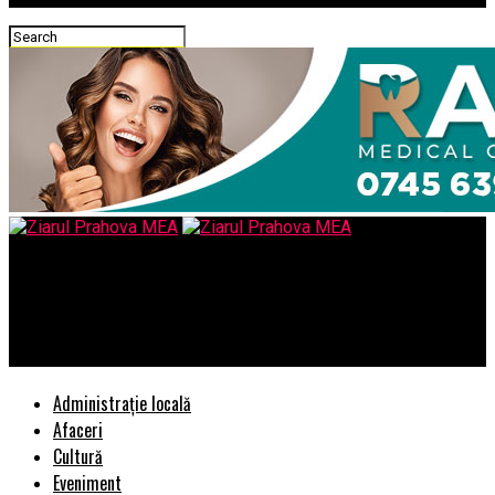
Ziarul Prahova MEA
PSD-ALDE sa inceteze umilirea copiilor pentru buna lor
dispozitie – Comisarul de Prahova
Administrație locală
Afaceri
Cultură
Eveniment