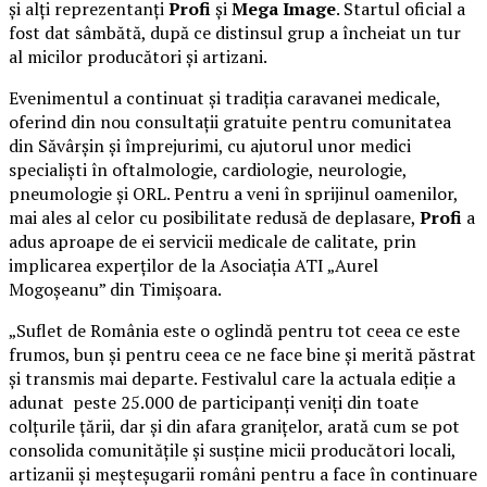
și alți reprezentanți
Profi
și
Mega Image
. Startul oficial a
fost dat sâmbătă, după ce distinsul grup a încheiat un tur
al micilor producători și artizani.
Evenimentul a continuat și tradiția caravanei medicale,
oferind din nou consultații gratuite pentru comunitatea
din Săvârșin și împrejurimi, cu ajutorul unor medici
specialiști în oftalmologie, cardiologie, neurologie,
pneumologie și ORL. Pentru a veni în sprijinul oamenilor,
mai ales al celor cu posibilitate redusă de deplasare,
Profi
a
adus aproape de ei servicii medicale de calitate, prin
implicarea experților de la Asociația ATI „Aurel
Mogoșeanu” din Timișoara.
„Suflet de România este o oglindă pentru tot ceea ce este
frumos, bun și pentru ceea ce ne face bine și merită păstrat
și transmis mai departe. Festivalul care la actuala ediție a
adunat peste 25.000 de participanți veniți din toate
colțurile țării, dar și din afara granițelor, arată cum se pot
consolida comunitățile și susține micii producători locali,
artizanii și meșteșugarii români pentru a face în continuare