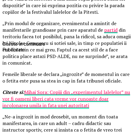
dispozitie” in care isi exprima pozitia cu privire la parada
copiilor de la festivalul lalelelor de la Pitesti.
„Prin modul de organizare, evenimentul a amintit de
manifestarile grandioase prin care aparatul de
partid
din
teritoriu facea tot posibilul, pana la ridicol, sa aduca omagii
lui Nicolae Ceausescu si sotiei sale, in timp ce populatiei ii
Citeste in continuare
era din ce in ce mai greu. Faptul ca acest stil de a face
Publicitate
politica place astazi PSD-ALDE, nu ne surprinde”, se arata
in comunicat.
Femeile liberale se declara „ingrozite” de momentul in care
o fetita este pusa sa stea in cap in fata tribunei oficiale.
Citeste si:
Mihai Sora: Copiii din „experimentul lalelelor” nu
vor fi oameni liberi cata vreme vor cunoaste doar
incolonarea umila in fata unei autoritati
„Ne-a ingrozit in mod deosebit, un moment din toata
manifestarea, in care un adult – cadru didactic sau
instructor sportiv, cere si insista ca o fetita de vreo trei