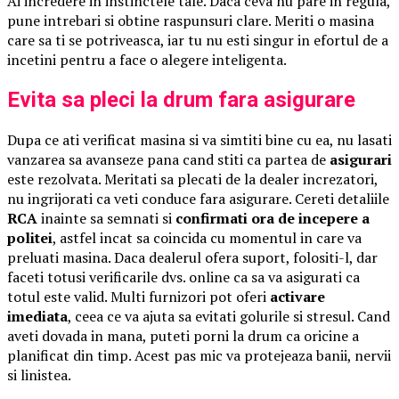
Ai incredere in instinctele tale. Daca ceva nu pare in regula,
pune intrebari si obtine raspunsuri clare. Meriti o masina
care sa ti se potriveasca, iar tu nu esti singur in efortul de a
incetini pentru a face o alegere inteligenta.
Evita sa pleci la drum fara asigurare
Dupa ce ati verificat masina si va simtiti bine cu ea, nu lasati
vanzarea sa avanseze pana cand stiti ca partea de
asigurari
este rezolvata. Meritati sa plecati de la dealer increzatori,
nu ingrijorati ca veti conduce fara asigurare. Cereti detaliile
RCA
inainte sa semnati si
confirmati ora de incepere a
politei
, astfel incat sa coincida cu momentul in care va
preluati masina. Daca dealerul ofera suport, folositi-l, dar
faceti totusi verificarile dvs. online ca sa va asigurati ca
totul este valid. Multi furnizori pot oferi
activare
imediata
, ceea ce va ajuta sa evitati golurile si stresul. Cand
aveti dovada in mana, puteti porni la drum ca oricine a
planificat din timp. Acest pas mic va protejeaza banii, nervii
si linistea.