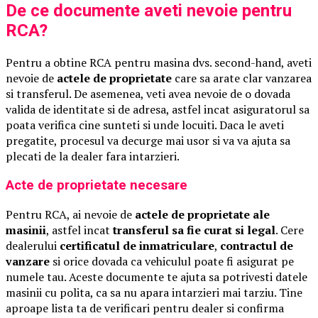
De ce documente aveti nevoie pentru
RCA?
Pentru a obtine RCA pentru masina dvs. second-hand, aveti
nevoie de
actele de proprietate
care sa arate clar vanzarea
si transferul. De asemenea, veti avea nevoie de o dovada
valida de identitate si de adresa, astfel incat asiguratorul sa
poata verifica cine sunteti si unde locuiti. Daca le aveti
pregatite, procesul va decurge mai usor si va va ajuta sa
plecati de la dealer fara intarzieri.
Acte de proprietate necesare
Pentru RCA, ai nevoie de
actele de proprietate ale
masinii
, astfel incat
transferul sa fie curat si legal
. Cere
dealerului
certificatul de inmatriculare
,
contractul de
vanzare
si orice dovada ca vehiculul poate fi asigurat pe
numele tau. Aceste documente te ajuta sa potrivesti datele
masinii cu polita, ca sa nu apara intarzieri mai tarziu. Tine
aproape lista ta de verificari pentru dealer si confirma