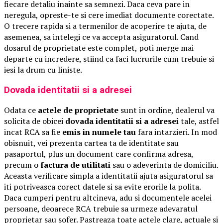
fiecare detaliu inainte sa semnezi. Daca ceva pare in
neregula, opreste-te si cere imediat documente corectate.
O trecere rapida si a termenilor de acoperire te ajuta, de
asemenea, sa intelegi ce va accepta asiguratorul. Cand
dosarul de proprietate este complet, poti merge mai
departe cu incredere, stiind ca faci lucrurile cum trebuie si
iesi la drum cu liniste.
Dovada identitatii si a adresei
Odata ce
actele de proprietate
sunt in ordine, dealerul va
solicita de obicei
dovada identitatii si a adresei
tale, astfel
incat RCA sa fie
emis in numele tau
fara intarzieri. In mod
obisnuit, vei prezenta cartea ta de identitate sau
pasaportul, plus un document care confirma adresa,
precum o
factura de utilitati
sau o adeverinta de domiciliu.
Aceasta verificare simpla a identitatii ajuta asiguratorul sa
iti potriveasca corect datele si sa evite erorile la polita.
Daca cumperi pentru altcineva, adu si documentele acelei
persoane, deoarece RCA trebuie sa urmeze adevaratul
proprietar sau sofer. Pastreaza toate actele clare, actuale si