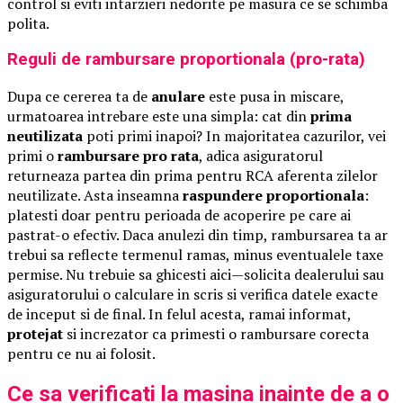
control si eviti intarzieri nedorite pe masura ce se schimba
polita.
Reguli de rambursare proportionala (pro-rata)
Dupa ce cererea ta de
anulare
este pusa in miscare,
urmatoarea intrebare este una simpla: cat din
prima
neutilizata
poti primi inapoi? In majoritatea cazurilor, vei
primi o
rambursare pro rata
, adica asiguratorul
returneaza partea din prima pentru RCA aferenta zilelor
neutilizate. Asta inseamna
raspundere proportionala
:
platesti doar pentru perioada de acoperire pe care ai
pastrat-o efectiv. Daca anulezi din timp, rambursarea ta ar
trebui sa reflecte termenul ramas, minus eventualele taxe
permise. Nu trebuie sa ghicesti aici—solicita dealerului sau
asiguratorului o calculare in scris si verifica datele exacte
de inceput si de final. In felul acesta, ramai informat,
protejat
si increzator ca primesti o rambursare corecta
pentru ce nu ai folosit.
Ce sa verificati la masina inainte de a o