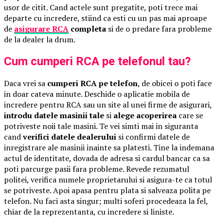
usor de citit. Cand actele sunt pregatite, poti trece mai
departe cu incredere, stiind ca esti cu un pas mai aproape
de
asigurare RCA
completa
si de o predare fara probleme
de la dealer la drum.
Cum cumperi RCA pe telefonul tau?
Daca vrei sa
cumperi RCA pe telefon
, de obicei o poti face
in doar cateva minute. Deschide o aplicatie mobila de
incredere pentru RCA sau un site al unei firme de asigurari,
introdu datele masinii tale
si
alege acoperirea
care se
potriveste noii tale masini. Te vei simti mai in siguranta
cand
verifici datele dealerului
si confirmi datele de
inregistrare ale masinii inainte sa platesti. Tine la indemana
actul de identitate, dovada de adresa si cardul bancar ca sa
poti parcurge pasii fara probleme. Revede rezumatul
politei, verifica numele proprietarului si asigura-te ca totul
se potriveste. Apoi apasa pentru plata si salveaza polita pe
telefon. Nu faci asta singur; multi soferi procedeaza la fel,
chiar de la reprezentanta, cu incredere si liniste.