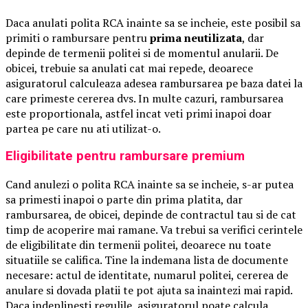
Daca anulati polita RCA inainte sa se incheie, este posibil sa
primiti o rambursare pentru
prima neutilizata
, dar
depinde de termenii politei si de momentul anularii. De
obicei, trebuie sa anulati cat mai repede, deoarece
asiguratorul calculeaza adesea rambursarea pe baza datei la
care primeste cererea dvs. In multe cazuri, rambursarea
este proportionala, astfel incat veti primi inapoi doar
partea pe care nu ati utilizat-o.
Eligibilitate pentru rambursare premium
Cand anulezi o polita RCA inainte sa se incheie, s-ar putea
sa primesti inapoi o parte din prima platita, dar
rambursarea, de obicei, depinde de contractul tau si de cat
timp de acoperire mai ramane. Va trebui sa verifici cerintele
de eligibilitate din termenii politei, deoarece nu toate
situatiile se califica. Tine la indemana lista de documente
necesare: actul de identitate, numarul politei, cererea de
anulare si dovada platii te pot ajuta sa inaintezi mai rapid.
Daca indeplinesti regulile, asiguratorul poate calcula