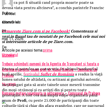
seama ca pot fi situatii cand propria moarte poate sa
devina viata pentru altcineva”, a conchis parintele Francisc
Dobos.
Publicat
Citeste si:
acum 3 luni
pe
Urmareste
Ziare.
com
si pe Facebook!
Comenteaza si
vezi in fluxul tau de noutati de pe Facebook cele mai noi
mai 11, 2026
si interesante articole de pe Ziare.com.
De
Articole pe aceiasi tema:
prima
Urmatorul
Succes
Trebuie schimbati oamenii de la Agentia de Transplant si facuta o
Pentru al patrulea an consecutiv, în ultimul weekend al
informare corecta, spune prof. dr. Ioanel Sinescu – Comisarul de
lunii aprilie,
festivalul
Suflet de România
a readus la viață
Prahova
lumea satului de altădată, cu artizani ai gustului autentic,
meșteșugari gata să arate tainele unor meserii transmise
Nu ratati
din moși-strămoși și cu artiști din și pentru toate
Romania motaie resemnata in anticamera – Comisarul de Prahova
generațiile. A fost cea mai amplă ediție organizată până
acum de
Profi
, cu peste 25.000 de participanți din toate
colțurile țării și chiar din afara granițelor, care pe parcursul