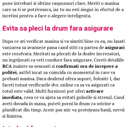
pune intrebari si obtine raspunsuri clare. Meriti o masina
care sa ti se potriveasca, iar tu nu esti singur in efortul de a
incetini pentru a face o alegere inteligenta.
Evita sa pleci la drum fara asigurare
Dupa ce ati verificat masina si va simtiti bine cu ea, nu lasati
vanzarea sa avanseze pana cand stiti ca partea de
asigurari
este rezolvata. Meritati sa plecati de la dealer increzatori,
nu ingrijorati ca veti conduce fara asigurare. Cereti detaliile
RCA
inainte sa semnati si
confirmati ora de incepere a
politei
, astfel incat sa coincida cu momentul in care va
preluati masina. Daca dealerul ofera suport, folositi-l, dar
faceti totusi verificarile dvs. online ca sa va asigurati ca
totul este valid. Multi furnizori pot oferi
activare
imediata
, ceea ce va ajuta sa evitati golurile si stresul. Cand
aveti dovada in mana, puteti porni la drum ca oricine a
planificat din timp. Acest pas mic va protejeaza banii, nervii
si linistea.