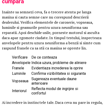
cumpara
Inainte sa semnezi ceva, fa o trecere atenta pe langa
masina si cauta semne care nu corespund descrierii
dealerului. Verifica elementele de caroserie, vopseaua,
luminile si geamurile pentru uzura neuniforma sau
reparatii. Apoi deschide usile, porneste motorul si asculta
daca apar zgomote ciudate. In timpul testului, inspecteaza
anvelopele pentru uzura neuniforma a benzii si simte cum
raspund franele ca sa stii ca masina se opreste lin.
Verificare
De ce conteaza
Anvelopele
Indica uzura, probleme de aliniere
Franele
Evidentiaza increderea la oprire
Luminile
Confirma vizibilitatea si siguranta
Sugereaza eventuale daune
Vopseaua
anterioare
Reflecta modul de ingrijire si
Interiorul
confortul
Ai incredere in instinctele tale. Daca ceva nu pare in regula,