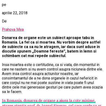
pe
aprilie 22, 2018
De
Prahova Mea
Donarea de organe este un subiect aproape tabu in
Romania. La fel ca si moartea. Nu vorbim despre astfel
de subiecte ca sa nu le atragem, iar daca sunt aduse in
discutie spunem „Doamne fereste”, batem in lemn si
schimbam cat mai repede subiectul.
Insa moartea este o certitudine, ca si viata, din momentul in
care ne nastem si nu avem control asupra niciuneia dintre ele.
Avem insa control asupra actiunilor noastre, iar
consimtamantul de a ne dona organele in cazul nefericit in
care corpul nu ne mai poate sustine in viata poate fi unul
dintre cele mai generoase gesturi pe care putem avea ocazia
sa le facem.
In Romania, donarea de organe a ajuns la cote minime,
atrage atentia prof. dr. Ioanel Sinescu, cel care crede ca ar