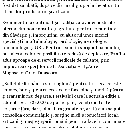
fost dat sâmbătă, după ce distinsul grup a încheiat un tur
al micilor producători și artizani.
Evenimentul a continuat și tradiția caravanei medicale,
oferind din nou consultații gratuite pentru comunitatea
din Săvârșin și împrejurimi, cu ajutorul unor medici
specialiști în oftalmologie, cardiologie, neurologie,
pneumologie și ORL. Pentru a veni în sprijinul oamenilor,
mai ales al celor cu posibilitate redusă de deplasare,
Profi
a
adus aproape de ei servicii medicale de calitate, prin
implicarea experților de la Asociația ATI „Aurel
Mogoșeanu” din Timișoara.
„Suflet de România este o oglindă pentru tot ceea ce este
frumos, bun și pentru ceea ce ne face bine și merită păstrat
și transmis mai departe. Festivalul care la actuala ediție a
adunat peste 25.000 de participanți veniți din toate
colțurile țării, dar și din afara granițelor, arată cum se pot
consolida comunitățile și susține micii producători locali,
artizanii și meșteșugarii români pentru a face în continuare
ceea ce știu ei cel mai bine. Festivalul nu are o miză