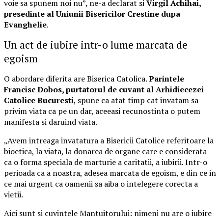
voie sa spunem noi nu”, ne-a declarat si
Virgil Achihai,
presedinte al Uniunii Bisericilor Crestine dupa
Evanghelie
.
Un act de iubire intr-o lume marcata de
egoism
O abordare diferita are Biserica Catolica.
Parintele
Francisc Dobos, purtatorul de cuvant al Arhidiecezei
Catolice Bucuresti
, spune ca atat timp cat invatam sa
privim viata ca pe un dar, aceeasi recunostinta o putem
manifesta si daruind viata.
„Avem intreaga invatatura a Bisericii Catolice referitoare la
bioetica, la viata, la donarea de organe care e considerata
ca o forma speciala de marturie a caritatii, a iubirii. Intr-o
perioada ca a noastra, adesea marcata de egoism, e din ce in
ce mai urgent ca oamenii sa aiba o intelegere corecta a
vietii.
Aici sunt si cuvintele Mantuitorului: nimeni nu are o iubire