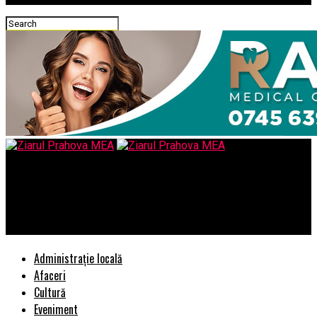
Ziarul Prahova MEA
Ce crede Biserica despre transplant si donarea de organe –
Comisarul de Prahova
Administrație locală
Afaceri
Cultură
Eveniment