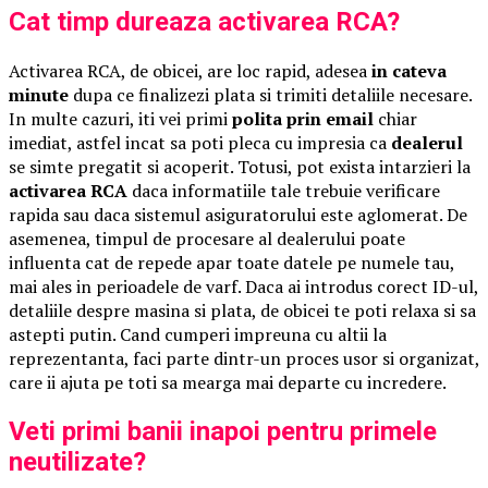
Cat timp dureaza activarea RCA?
Activarea RCA, de obicei, are loc rapid, adesea
in cateva
minute
dupa ce finalizezi plata si trimiti detaliile necesare.
In multe cazuri, iti vei primi
polita prin email
chiar
imediat, astfel incat sa poti pleca cu impresia ca
dealerul
se simte pregatit si acoperit. Totusi, pot exista intarzieri la
activarea RCA
daca informatiile tale trebuie verificare
rapida sau daca sistemul asiguratorului este aglomerat. De
asemenea, timpul de procesare al dealerului poate
influenta cat de repede apar toate datele pe numele tau,
mai ales in perioadele de varf. Daca ai introdus corect ID-ul,
detaliile despre masina si plata, de obicei te poti relaxa si sa
astepti putin. Cand cumperi impreuna cu altii la
reprezentanta, faci parte dintr-un proces usor si organizat,
care ii ajuta pe toti sa mearga mai departe cu incredere.
Veti primi banii inapoi pentru primele
neutilizate?