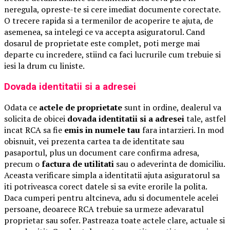
neregula, opreste-te si cere imediat documente corectate.
O trecere rapida si a termenilor de acoperire te ajuta, de
asemenea, sa intelegi ce va accepta asiguratorul. Cand
dosarul de proprietate este complet, poti merge mai
departe cu incredere, stiind ca faci lucrurile cum trebuie si
iesi la drum cu liniste.
Dovada identitatii si a adresei
Odata ce
actele de proprietate
sunt in ordine, dealerul va
solicita de obicei
dovada identitatii si a adresei
tale, astfel
incat RCA sa fie
emis in numele tau
fara intarzieri. In mod
obisnuit, vei prezenta cartea ta de identitate sau
pasaportul, plus un document care confirma adresa,
precum o
factura de utilitati
sau o adeverinta de domiciliu.
Aceasta verificare simpla a identitatii ajuta asiguratorul sa
iti potriveasca corect datele si sa evite erorile la polita.
Daca cumperi pentru altcineva, adu si documentele acelei
persoane, deoarece RCA trebuie sa urmeze adevaratul
proprietar sau sofer. Pastreaza toate actele clare, actuale si