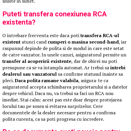
liniste in suflet.
Puteti transfera conexiunea RCA
existenta?
O intrebare frecventa este daca poti
transfera RCA-ul
existent
atunci cand
cumperi o masina second-hand
, iar
raspunsul depinde de polita si de modul in care este setat
de catre vanzator. In unele cazuri, asiguratorul permite un
transfer al acoperirii existente
, dar de obicei nu poti
presupune ca se va intampla automat. Ar trebui sa
intrebi
dealerul sau vanzatorul
sa confirme statusul inainte sa
pleci.
Daca polita ramane valabila
, asigura-te ca
asiguratorul accepta schimbarea proprietarului si a datelor
despre vehicul. Daca nu, va trebui sa faci un RCA nou
imediat. Stai calm: acest pas este doar despre protejarea
locului tau pe sosea si evitarea surprizelor. Cere
documentele de la dealer necesare pentru a confirma
polita curenta, ca sa poti progresa cu incredere.