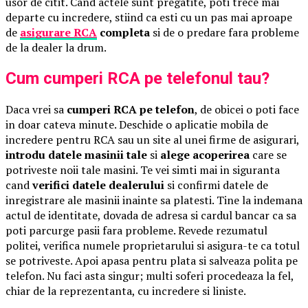
usor de citit. Cand actele sunt pregatite, poti trece mai
departe cu incredere, stiind ca esti cu un pas mai aproape
de
asigurare RCA
completa
si de o predare fara probleme
de la dealer la drum.
Cum cumperi RCA pe telefonul tau?
Daca vrei sa
cumperi RCA pe telefon
, de obicei o poti face
in doar cateva minute. Deschide o aplicatie mobila de
incredere pentru RCA sau un site al unei firme de asigurari,
introdu datele masinii tale
si
alege acoperirea
care se
potriveste noii tale masini. Te vei simti mai in siguranta
cand
verifici datele dealerului
si confirmi datele de
inregistrare ale masinii inainte sa platesti. Tine la indemana
actul de identitate, dovada de adresa si cardul bancar ca sa
poti parcurge pasii fara probleme. Revede rezumatul
politei, verifica numele proprietarului si asigura-te ca totul
se potriveste. Apoi apasa pentru plata si salveaza polita pe
telefon. Nu faci asta singur; multi soferi procedeaza la fel,
chiar de la reprezentanta, cu incredere si liniste.