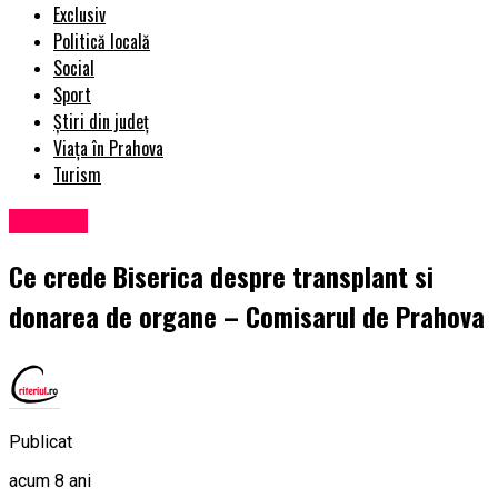
Exclusiv
Politică locală
Social
Sport
Știri din județ
Viața în Prahova
Turism
Exclusiv
Ce crede Biserica despre transplant si
donarea de organe – Comisarul de Prahova
Publicat
acum 8 ani