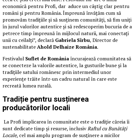
economică pentru Profi, dar aduce un câștig clar pentru
români și pentru România. Împreună învățăm cum să
promovăm tradițiile și să susținem comunități, să fim uniți
în jurul valorilor autentice și să redescoperim bucuria de a
petrece timp împreună în mijlocul naturii, mai conectați
unii cu ceilalți”, declară
Gabriela Sîrbu
, Director de
sustenabilitate
Ahold Delhaize România
.
Festivalul
Suflet de România
încurajează comunitatea să
se conecteze la valorile autentice, la gusturile bune și la
tradițiile satului românesc prin intermediul unor
experiențe trăite într-un cadru natural în care este
recreată lumea rurală.
Tradiție pentru susținerea
producătorilor locali
La Profi implicarea în comunitate este o tradiție căreia îi
sunt dedicate timp și resurse, inclusiv
Raftul cu Bunătăți
Locale
, cel mai amplu program de susținere a micilor