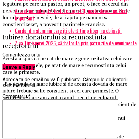
legatura pe care un pastor, un preot, o face cu cerul din
Acuzat pe nedrept? Testul poligraf îţi poate deveni un aliat
persoana care primeste si din persoana care moare. Si de
lucrul acesta e nevoie, de a-i ajuta pe oameni sa
important
constientizeze”, a povestit parintele Francisc.
Gardul din aluminiu care îți oferă timp liber, nu obligații
Iubirea donatorului si recunostinta
Ziua Timișoarei 2026, sărbătorită prin patru zile de evenimente
receptorului
Comenteaza si tu
Acesta a spus ca pe cat de mare e generozitatea celui care
doneaza oragnele, pe atat de mare e recunostinta celui
Leave a Reply
care le primeste.
Adresa ta de email nu va fi publicată.
Câmpurile obligatorii
„E o dovada de mare iubire si de aceasta dovada de mare
sunt marcate cu
*
iubire trebuie sa fie constient si cel care primeste. O
Comentariu
*
surpriza pe care am avut-o anul trecut pe culoarul
spitalului din Siena, unde m-a abordat sotia unui pacient de
care m-am ocupat cu doi ani in urma. Era la Terapie
Intentiva, mergeam la el mereu, era in asteptarea unui
organ, dar era foarte, foarte grav.
Acum, cand m-a vazut, mi l-a aratat pe sot era atat de