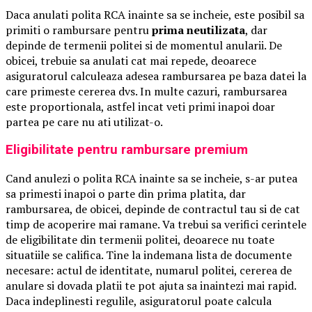
Daca anulati polita RCA inainte sa se incheie, este posibil sa
primiti o rambursare pentru
prima neutilizata
, dar
depinde de termenii politei si de momentul anularii. De
obicei, trebuie sa anulati cat mai repede, deoarece
asiguratorul calculeaza adesea rambursarea pe baza datei la
care primeste cererea dvs. In multe cazuri, rambursarea
este proportionala, astfel incat veti primi inapoi doar
partea pe care nu ati utilizat-o.
Eligibilitate pentru rambursare premium
Cand anulezi o polita RCA inainte sa se incheie, s-ar putea
sa primesti inapoi o parte din prima platita, dar
rambursarea, de obicei, depinde de contractul tau si de cat
timp de acoperire mai ramane. Va trebui sa verifici cerintele
de eligibilitate din termenii politei, deoarece nu toate
situatiile se califica. Tine la indemana lista de documente
necesare: actul de identitate, numarul politei, cererea de
anulare si dovada platii te pot ajuta sa inaintezi mai rapid.
Daca indeplinesti regulile, asiguratorul poate calcula