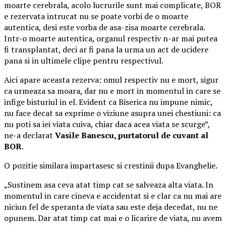
moarte cerebrala, acolo lucrurile sunt mai complicate, BOR
e rezervata intrucat nu se poate vorbi de o moarte
autentica, desi este vorba de asa-zisa moarte cerebrala.
Intr-o moarte autentica, organul respectiv n-ar mai putea
fi transplantat, deci ar fi pana la urma un act de ucidere
pana si in ultimele clipe pentru respectivul.
Aici apare aceasta rezerva: omul respectiv nu e mort, sigur
ca urmeaza sa moara, dar nu e mort in momentul in care se
infige bisturiul in el. Evident ca Biserica nu impune nimic,
nu face decat sa exprime o viziune asupra unei chestiuni: ca
nu poti sa iei viata cuiva, chiar daca acea viata se scurge”,
ne-a declarat
Vasile Banescu, purtatorul de cuvant al
BOR
.
O pozitie similara impartasesc si crestinii dupa Evanghelie.
„Sustinem asa ceva atat timp cat se salveaza alta viata. In
momentul in care cineva e accidentat si e clar ca nu mai are
niciun fel de speranta de viata sau este deja decedat, nu ne
opunem. Dar atat timp cat mai e o licarire de viata, nu avem