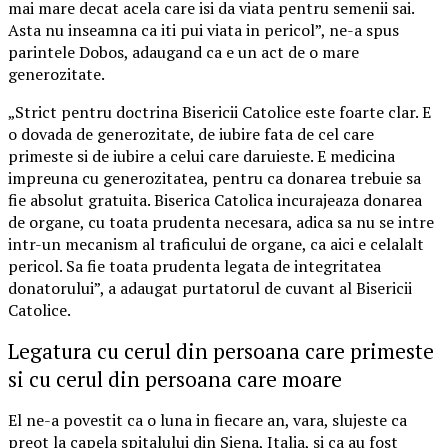
mai mare decat acela care isi da viata pentru semenii sai.
Asta nu inseamna ca iti pui viata in pericol”, ne-a spus
parintele Dobos, adaugand ca e un act de o mare
generozitate.
„Strict pentru doctrina Bisericii Catolice este foarte clar. E
o dovada de generozitate, de iubire fata de cel care
primeste si de iubire a celui care daruieste. E medicina
impreuna cu generozitatea, pentru ca donarea trebuie sa
fie absolut gratuita. Biserica Catolica incurajeaza donarea
de organe, cu toata prudenta necesara, adica sa nu se intre
intr-un mecanism al traficului de organe, ca aici e celalalt
pericol. Sa fie toata prudenta legata de integritatea
donatorului”, a adaugat purtatorul de cuvant al Bisericii
Catolice.
Legatura cu cerul din persoana care primeste
si cu cerul din persoana care moare
El ne-a povestit ca o luna in fiecare an, vara, slujeste ca
preot la capela spitalului din Siena, Italia, si ca au fost