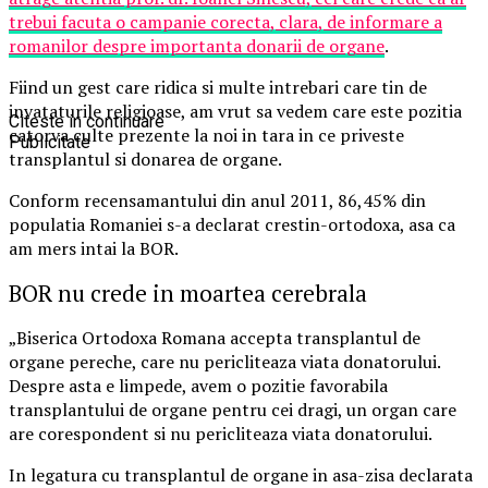
trebui facuta o campanie corecta, clara, de informare a
romanilor despre importanta donarii de organe
.
Fiind un gest care ridica si multe intrebari care tin de
invataturile religioase, am vrut sa vedem care este pozitia
Citeste in continuare
catorva culte prezente la noi in tara in ce priveste
Publicitate
transplantul si donarea de organe.
Conform recensamantului din anul 2011, 86,45% din
populatia Romaniei s-a declarat crestin-ortodoxa, asa ca
am mers intai la BOR.
BOR nu crede in moartea cerebrala
„Biserica Ortodoxa Romana accepta transplantul de
organe pereche, care nu pericliteaza viata donatorului.
Despre asta e limpede, avem o pozitie favorabila
transplantului de organe pentru cei dragi, un organ care
are corespondent si nu pericliteaza viata donatorului.
In legatura cu transplantul de organe in asa-zisa declarata