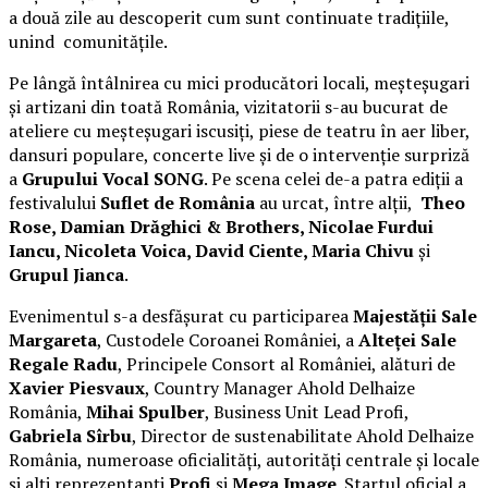
a două zile au descoperit cum sunt continuate tradițiile,
unind comunitățile.
Pe lângă întâlnirea cu mici producători locali, meșteșugari
și artizani din toată România, vizitatorii s-au bucurat de
ateliere cu meșteșugari iscusiți, piese de teatru în aer liber,
dansuri populare, concerte live și de o intervenție surpriză
a
Grupului Vocal SONG
. Pe scena celei de-a patra ediții a
festivalului
Suflet de România
au urcat, între alții,
Theo
Rose, Damian Drăghici & Brothers, Nicolae Furdui
Iancu, Nicoleta Voica, David Ciente, Maria Chivu
și
Grupul Jianca
.
Evenimentul s-a desfășurat cu participarea
Majestății Sale
Margareta
, Custodele Coroanei României, a
Alteței Sale
Regale Radu
, Principele Consort al României, alături de
Xavier Piesvaux
, Country Manager Ahold Delhaize
România,
Mihai Spulber
, Business Unit Lead Profi,
Gabriela Sîrbu
, Director de sustenabilitate Ahold Delhaize
România, numeroase oficialități, autorități centrale și locale
și alți reprezentanți
Profi
și
Mega Image
. Startul oficial a