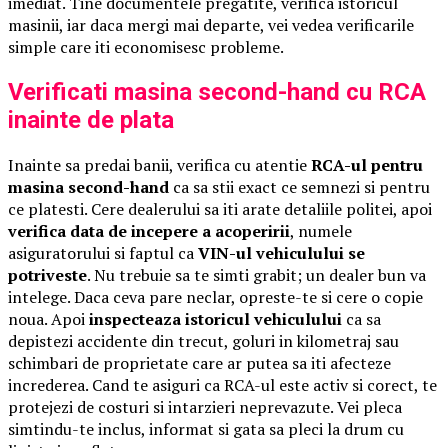
imediat. Tine documentele pregatite, verifica istoricul
masinii, iar daca mergi mai departe, vei vedea verificarile
simple care iti economisesc probleme.
Verificati masina second-hand cu RCA
inainte de plata
Inainte sa predai banii, verifica cu atentie
RCA-ul pentru
masina second-hand
ca sa stii exact ce semnezi si pentru
ce platesti. Cere dealerului sa iti arate detaliile politei, apoi
verifica data de incepere a acoperirii
, numele
asiguratorului si faptul ca
VIN-ul vehiculului se
potriveste
. Nu trebuie sa te simti grabit; un dealer bun va
intelege. Daca ceva pare neclar, opreste-te si cere o copie
noua. Apoi
inspecteaza istoricul vehiculului
ca sa
depistezi accidente din trecut, goluri in kilometraj sau
schimbari de proprietate care ar putea sa iti afecteze
increderea. Cand te asiguri ca RCA-ul este activ si corect, te
protejezi de costuri si intarzieri neprevazute. Vei pleca
simtindu-te inclus, informat si gata sa pleci la drum cu