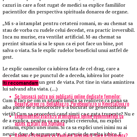
cazuri in care a fost rugat de medici sa explice familiilor
pacientilor din perspectiva spirituala donarea de organe.
„Mi s-a intamplat pentru cetateni romani, m-au chemat sa
stau de vorba cu rudele celui decedat, era practic ireversibil.
Inca nu murise, era ventilat artificial. M-au chemat sa
prezint situatia si sa le spun ca ei pot face un bine, pot
salva o viata. Sa le explic rudelor beneficiul unui astfel de
gest.
Le explic oamenilor ca iubirea fata de cel drag, care a
decedat sau e pe punctul de a deceda, iubirea lor poate
continua printr-un gest de viata. Pot tine in viata amintirea
Iti recomandam
lui salvand alta viata. (…)
Se lansează patru noi publicații online dedicate femeilor:
Cum il faci pe om in situatii limita sa realizeze ca pana sa
BeautyCorner.ro, BellaMag.ro, PureBeauty.ro și RevistaDiva.ro
aiba parte de o nenorocire s-a bucurat de generozitatea
vietii? Cum sa procedezi cand simti ca e gata trupeste? Nu e
EvenimenteGratuite.ro promovează online evenimentele cu
de a explica, pentru ca nu explici creierului, nu explici
acces gratuit din România
ratiunii, explici unei inimi. Si ca sa explici unei inimi nu ai
nevoie doar de argumente, ai nevoie de multa iubire. E
Randare Exterioară vs Randare Interioară: Care e Diferența?