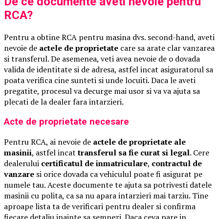
De ce documente aveti nevoie pentru
RCA?
Pentru a obtine RCA pentru masina dvs. second-hand, aveti
nevoie de
actele de proprietate
care sa arate clar vanzarea
si transferul. De asemenea, veti avea nevoie de o dovada
valida de identitate si de adresa, astfel incat asiguratorul sa
poata verifica cine sunteti si unde locuiti. Daca le aveti
pregatite, procesul va decurge mai usor si va va ajuta sa
plecati de la dealer fara intarzieri.
Acte de proprietate necesare
Pentru RCA, ai nevoie de
actele de proprietate ale
masinii
, astfel incat
transferul sa fie curat si legal
. Cere
dealerului
certificatul de inmatriculare
,
contractul de
vanzare
si orice dovada ca vehiculul poate fi asigurat pe
numele tau. Aceste documente te ajuta sa potrivesti datele
masinii cu polita, ca sa nu apara intarzieri mai tarziu. Tine
aproape lista ta de verificari pentru dealer si confirma
fiecare detaliu inainte sa semnezi. Daca ceva pare in