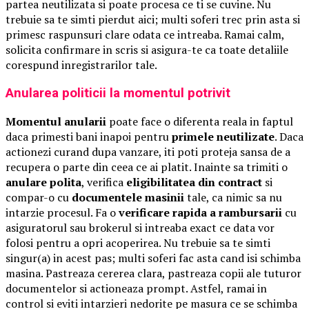
partea neutilizata si poate procesa ce ti se cuvine. Nu
trebuie sa te simti pierdut aici; multi soferi trec prin asta si
primesc raspunsuri clare odata ce intreaba. Ramai calm,
solicita confirmare in scris si asigura-te ca toate detaliile
corespund inregistrarilor tale.
Anularea politicii la momentul potrivit
Momentul anularii
poate face o diferenta reala in faptul
daca primesti bani inapoi pentru
primele neutilizate
. Daca
actionezi curand dupa vanzare, iti poti proteja sansa de a
recupera o parte din ceea ce ai platit. Inainte sa trimiti o
anulare polita
, verifica
eligibilitatea din contract
si
compar-o cu
documentele masinii
tale, ca nimic sa nu
intarzie procesul. Fa o
verificare rapida a rambursarii
cu
asiguratorul sau brokerul si intreaba exact ce data vor
folosi pentru a opri acoperirea. Nu trebuie sa te simti
singur(a) in acest pas; multi soferi fac asta cand isi schimba
masina. Pastreaza cererea clara, pastreaza copii ale tuturor
documentelor si actioneaza prompt. Astfel, ramai in
control si eviti intarzieri nedorite pe masura ce se schimba