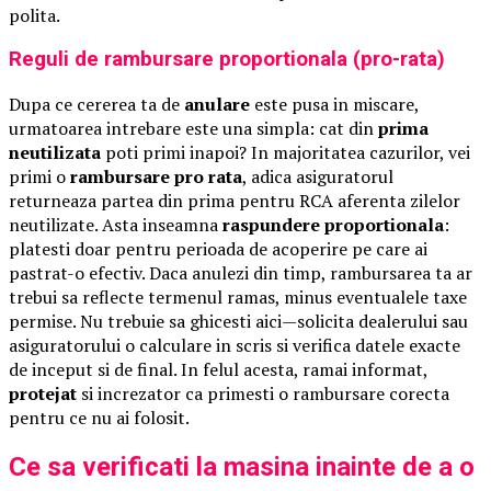
polita.
Reguli de rambursare proportionala (pro-rata)
Dupa ce cererea ta de
anulare
este pusa in miscare,
urmatoarea intrebare este una simpla: cat din
prima
neutilizata
poti primi inapoi? In majoritatea cazurilor, vei
primi o
rambursare pro rata
, adica asiguratorul
returneaza partea din prima pentru RCA aferenta zilelor
neutilizate. Asta inseamna
raspundere proportionala
:
platesti doar pentru perioada de acoperire pe care ai
pastrat-o efectiv. Daca anulezi din timp, rambursarea ta ar
trebui sa reflecte termenul ramas, minus eventualele taxe
permise. Nu trebuie sa ghicesti aici—solicita dealerului sau
asiguratorului o calculare in scris si verifica datele exacte
de inceput si de final. In felul acesta, ramai informat,
protejat
si increzator ca primesti o rambursare corecta
pentru ce nu ai folosit.
Ce sa verificati la masina inainte de a o