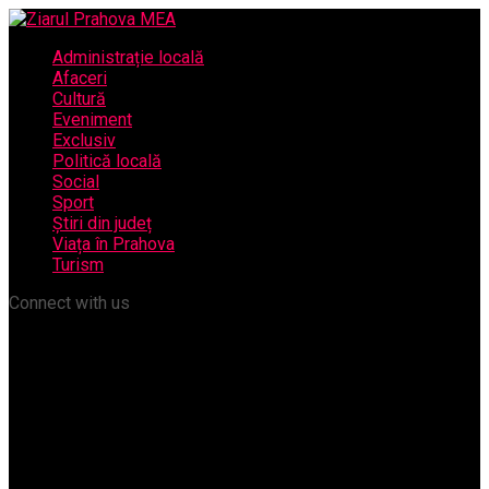
Administrație locală
Afaceri
Cultură
Eveniment
Exclusiv
Politică locală
Social
Sport
Știri din județ
Viața în Prahova
Turism
Connect with us