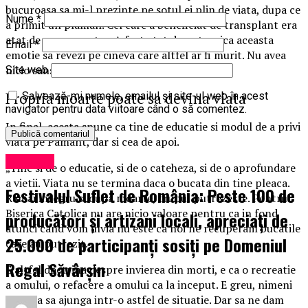
bucuroasa sa mi-l prezinte pe sotul ei plin de viata, dupa ce
Nume
*
a primit un plaman. Cel care a beneficiat de transplant era
atat de recunoscator. A fost atat de puternica aceasta
Email
*
emotie sa revezi pe cineva care altfel ar fi murit. Nu avea
nicio sansa”, ne-a mai istorisit preotul.
Site web
Propria moarte poate sa devina viata
Salvează-mi numele, emailul și site-ul web în acest
navigator pentru data viitoare când o să comentez.
In final, acesta spune ca tine de educatie si modul de a privi
viata pe Pamant, dar si cea de apoi.
Exclusiv
„Tine si de o educatie, si de o cateheza, si de o aprofundare
a vietii. Viata nu se termina daca o bucata din tine pleaca.
Festivalul Suflet de România: Peste 100 de
Ramai integru si dupa moarte, trupul putrezeste. Pentru
Biserica Catolica nu are nicio valoare pentru ca in fond
producători și artizani locali, apreciați de
atunci cand vom invia nu este ca noi ne recuperam bucatile
25.000 de participanți sosiți pe Domeniul
care au putrezit.
Regal Săvârșin
E altfel doctrina despre invierea din morti, e ca o recreatie
a omului, o refacere a omului ca la inceput. E greu, nimeni
nu vrea sa ajunga intr-o astfel de situatie. Dar sa ne dam