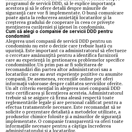
programul de servicii DDD, să le explice importanța
acestora și să le ofere detalii despre măsurile de
siguranță care vor fi implementate. O bună comunicare
poate ajuta la reducerea anxietății locatarilor și la
creșterea gradului de cooperare în ceea ce privește
menținerea curățeniei și igienei în condominiu.
Cum să alegi o companie de servicii DDD pentru
condominii
Alegerea unei companii de servicii DDD pentru un
condominiu nu este o decizie care trebuie luată cu
ușurință. Este important ca administratorul să efectueze
o cercetare amănunțită pentru a identifica furnizorii
care au experiență în gestionarea problemelor specifice
condominiilor. Un prim pas ar fi solicitarea de
recomandări din partea altor administratori sau a
locatarilor care au avut experiențe pozitive cu anumite
companii. De asemenea, recenziile online pot oferi
informații valoroase despre calitatea serviciilor oferite.
Un alt criteriu esențial în alegerea unei companii DDD
este certificarea și licențierea acesteia. Administratorul
trebuie să se asigure că firma aleasă respectă toate
reglementările legale și are personal calificat pentru a
efectua tratamentele necesare. Este recomandat să se
solicite o prezentare detaliată a metodelor utilizate, a
produselor chimice folosite și a măsurilor de siguranță
implementate. O companie transparentă va oferi toate
informațiile necesare pentru a câștiga încrederea
administratorului și a locatarilor.