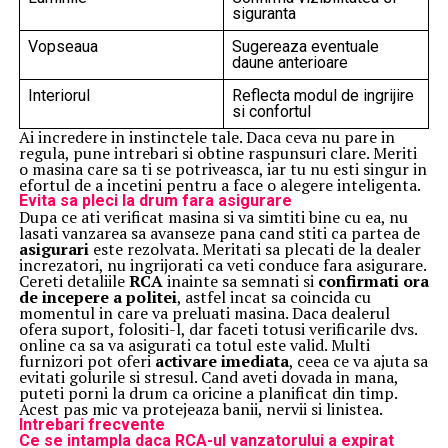
siguranta
Vopseaua
Sugereaza eventuale
daune anterioare
Interiorul
Reflecta modul de ingrijire
si confortul
Ai incredere in instinctele tale. Daca ceva nu pare in
regula, pune intrebari si obtine raspunsuri clare. Meriti
o masina care sa ti se potriveasca, iar tu nu esti singur in
efortul de a incetini pentru a face o alegere inteligenta.
Evita sa pleci la drum fara asigurare
Dupa ce ati verificat masina si va simtiti bine cu ea, nu
lasati vanzarea sa avanseze pana cand stiti ca partea de
asigurari
este rezolvata. Meritati sa plecati de la dealer
increzatori, nu ingrijorati ca veti conduce fara asigurare.
Cereti detaliile
RCA
inainte sa semnati si
confirmati ora
de incepere a politei
, astfel incat sa coincida cu
momentul in care va preluati masina. Daca dealerul
ofera suport, folositi-l, dar faceti totusi verificarile dvs.
online ca sa va asigurati ca totul este valid. Multi
furnizori pot oferi
activare imediata
, ceea ce va ajuta sa
evitati golurile si stresul. Cand aveti dovada in mana,
puteti porni la drum ca oricine a planificat din timp.
Acest pas mic va protejeaza banii, nervii si linistea.
Intrebari frecvente
Ce se intampla daca RCA-ul vanzatorului a expirat