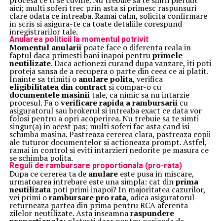
procesa ce ti se cuvine. Nu trebuie sa te simti pierdut
aici; multi soferi trec prin asta si primesc raspunsuri
clare odata ce intreaba. Ramai calm, solicita confirmare
in scris si asigura-te ca toate detaliile corespund
inregistrarilor tale.
Anularea politicii la momentul potrivit
Momentul anularii
poate face o diferenta reala in
faptul daca primesti bani inapoi pentru
primele
neutilizate
. Daca actionezi curand dupa vanzare, iti poti
proteja sansa de a recupera o parte din ceea ce ai platit.
Inainte sa trimiti o
anulare polita
, verifica
eligibilitatea din contract
si compar-o cu
documentele masinii
tale, ca nimic sa nu intarzie
procesul. Fa o
verificare rapida a rambursarii
cu
asiguratorul sau brokerul si intreaba exact ce data vor
folosi pentru a opri acoperirea. Nu trebuie sa te simti
singur(a) in acest pas; multi soferi fac asta cand isi
schimba masina. Pastreaza cererea clara, pastreaza copii
ale tuturor documentelor si actioneaza prompt. Astfel,
ramai in control si eviti intarzieri nedorite pe masura ce
se schimba polita.
Reguli de rambursare proportionala (pro-rata)
Dupa ce cererea ta de
anulare
este pusa in miscare,
urmatoarea intrebare este una simpla: cat din
prima
neutilizata
poti primi inapoi? In majoritatea cazurilor,
vei primi o
rambursare pro rata
, adica asiguratorul
returneaza partea din prima pentru RCA aferenta
zilelor neutilizate. Asta inseamna
raspundere