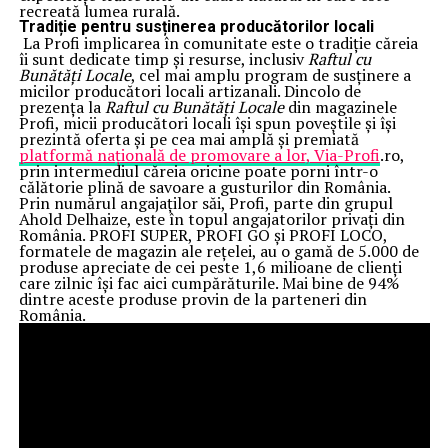
recreată lumea rurală.
Tradiție pentru susținerea producătorilor locali
La Profi implicarea în comunitate este o tradiție căreia
îi sunt dedicate timp și resurse, inclusiv
Raftul cu
Bunătăți Locale
, cel mai amplu program de susținere a
micilor producători locali artizanali. Dincolo de
prezența la
Raftul cu Bunătăți Locale
din magazinele
Profi, micii producători locali își spun poveștile și își
prezintă oferta și pe cea mai amplă și premiată
platformă națională de promovare a lor, Via-Profi
.ro,
prin intermediul căreia oricine poate porni într-o
călătorie plină de savoare a gusturilor din România.
Prin numărul angajaților săi, Profi, parte din grupul
Ahold Delhaize, este în topul angajatorilor privați din
România. PROFI SUPER, PROFI GO și PROFI LOCO,
formatele de magazin ale rețelei, au o gamă de 5.000 de
produse apreciate de cei peste 1,6 milioane de clienți
care zilnic își fac aici cumpărăturile. Mai bine de 94%
dintre aceste produse provin de la parteneri din
România.