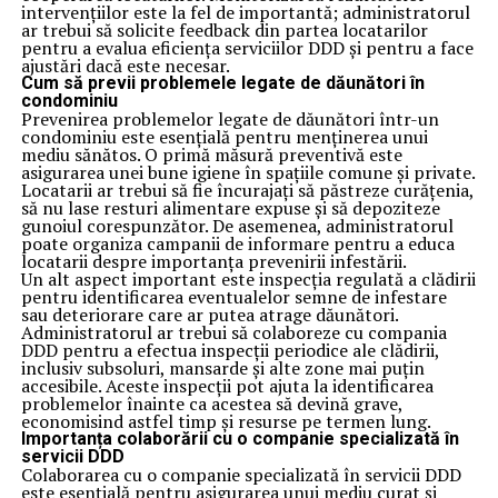
intervențiilor este la fel de importantă; administratorul
ar trebui să solicite feedback din partea locatarilor
pentru a evalua eficiența serviciilor DDD și pentru a face
ajustări dacă este necesar.
Cum să previi problemele legate de dăunători în
condominiu
Prevenirea problemelor legate de dăunători într-un
condominiu este esențială pentru menținerea unui
mediu sănătos. O primă măsură preventivă este
asigurarea unei bune igiene în spațiile comune și private.
Locatarii ar trebui să fie încurajați să păstreze curățenia,
să nu lase resturi alimentare expuse și să depoziteze
gunoiul corespunzător. De asemenea, administratorul
poate organiza campanii de informare pentru a educa
locatarii despre importanța prevenirii infestării.
Un alt aspect important este inspecția regulată a clădirii
pentru identificarea eventualelor semne de infestare
sau deteriorare care ar putea atrage dăunători.
Administratorul ar trebui să colaboreze cu compania
DDD pentru a efectua inspecții periodice ale clădirii,
inclusiv subsoluri, mansarde și alte zone mai puțin
accesibile. Aceste inspecții pot ajuta la identificarea
problemelor înainte ca acestea să devină grave,
economisind astfel timp și resurse pe termen lung.
Importanța colaborării cu o companie specializată în
servicii DDD
Colaborarea cu o companie specializată în servicii DDD
este esențială pentru asigurarea unui mediu curat și