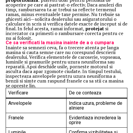
proportionala
: platesti doar pentru perioada de
acoperire pe care ai pastrat-o efectiv. Daca anulezi din
timp, rambursarea ta ar trebui sa reflecte termenul
ramas, minus eventualele taxe permise. Nu trebuie sa
ghicesti aici—solicita dealerului sau asiguratorului o
calculare in scris si verifica datele exacte de inceput si de
final. In felul acesta, ramai informat,
protejat
si
increzator ca primesti o rambursare corecta pentru ce
nu ai folosit.
Ce sa verificati la masina inainte de a o cumpara
Inainte sa semnezi ceva, fa o trecere atenta pe langa
masina si cauta semne care nu corespund descrierii
dealerului. Verifica elementele de caroserie, vopseaua,
luminile si geamurile pentru uzura neuniforma sau
reparatii. Apoi deschide usile, porneste motorul si
asculta daca apar zgomote ciudate. In timpul testului,
inspecteaza anvelopele pentru uzura neuniforma a
benzii si simte cum raspund franele ca sa stii ca masina
se opreste lin.
Verificare
De ce conteaza
Anvelopele
Indica uzura, probleme de
aliniere
Franele
Evidentiaza increderea la
oprire
Luminile
Confirma vizibilitatea si