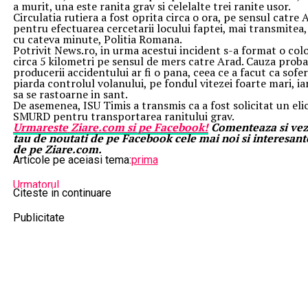
a murit, una este ranita grav si celelalte trei ranite usor.
Circulatia rutiera a fost oprita circa o ora, pe sensul catre 
pentru efectuarea cercetarii locului faptei, mai transmitea
cu cateva minute, Politia Romana.
Potrivit News.ro, in urma acestui incident s-a format o col
circa 5 kilometri pe sensul de mers catre Arad. Cauza proba
producerii accidentului ar fi o pana, ceea ce a facut ca sofer
piarda controlul volanului, pe fondul vitezei foarte mari, i
sa se rastoarne in sant.
De asemenea, ISU Timis a transmis ca a fost solicitat un eli
SMURD pentru transportarea ranitului grav.
Urmareste
Ziare.
com
si pe Facebook!
Comenteaza si vezi
tau de noutati de pe Facebook cele mai noi si interesant
de pe Ziare.com.
Articole pe aceiasi tema:
prima
Urmatorul
Citeste in continuare
Trupa lui Laurentiu Reghecampf a pierdut orice sansa la titlu in
dupa o infrangere dramatica – Comisarul de Prahova
Publicitate
Nu ratati
Budescu nu a uitat sa il intepe pe Dica dupa remiza cu Viitorul 
de Prahova