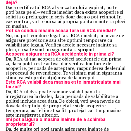
deja?
Daca certificatul RCA al vanzatorului a expirat, nu te
poti baza pe el—verifica imediat daca exista acoperire si
solicita o prelungire in scris doar daca o pot reinnoi. In
caz contrar, va trebui sa ai propria polita inainte sa pleci
cu masina.
Pot sa conduc masina acasa fara un RCA imediat?
Nu, nu poti conduce legal fara RCA imediat; ai nevoie de
asigurare provizorie sau alte optiuni temporare cu
valabilitate legala. Verifica actele necesare inainte sa
pleci, ca sa te simti in siguranta si sprijinit.
Acopera asigurarea RCA accidentele in prima zi?
Da, RCA-ul tau acopera de obicei accidentele din prima
zi, daca polita este activa, dar verifica limitarile de
acoperire, perioada de asteptare, raspunderea dealerului
si procesul de revendicare. Te vei simti mai in siguranta
stiind ca esti protejat(a) inca de la inceput.
Este RCA valabil daca masina este inmatriculata mai
tarziu?
Da, RCA-ul dvs. poate ramane valabil pana la
inregistrarea la dealer, daca perioada de valabilitate a
politei include acea data. De obicei, veti avea nevoie de
dovada dreptului de proprietate si de acoperire
temporara, astfel incat sa fiti protejat cat timp masina
este inregistrata ulterior.
Imi pot asigura o masina inainte de a schimba
proprietarul?
Da, de multe ori poti aranja asigurarea inainte de