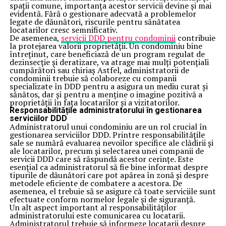
spații comune, importanța acestor servicii devine și mai
evidentă. Fără o gestionare adecvată a problemelor
legate de dăunători, riscurile pentru sănătatea
locatarilor cresc semnificativ.
De asemenea,
servicii DDD pentru condominii
contribuie
la protejarea valorii proprietății. Un condominiu bine
întreținut, care beneficiază de un program regulat de
dezinsecție și deratizare, va atrage mai mulți potențiali
cumpărători sau chiriaș Astfel, administratorii de
condominii trebuie să colaboreze cu companii
specializate în DDD pentru a asigura un mediu curat și
sănătos, dar și pentru a menține o imagine pozitivă a
proprietății în fața locatarilor și a vizitatorilor.
Responsabilitățile administratorului în gestionarea
serviciilor DDD
Administratorul unui condominiu are un rol crucial în
gestionarea serviciilor DDD. Printre responsabilitățile
sale se numără evaluarea nevoilor specifice ale clădirii și
ale locatarilor, precum și selectarea unei companii de
servicii DDD care să răspundă acestor cerințe. Este
esențial ca administratorul să fie bine informat despre
tipurile de dăunători care pot apărea în zonă și despre
metodele eficiente de combatere a acestora. De
asemenea, el trebuie să se asigure că toate serviciile sunt
efectuate conform normelor legale și de siguranță.
Un alt aspect important al responsabilităților
administratorului este comunicarea cu locatarii.
Administratorul trebuie să informeze locatarii despre