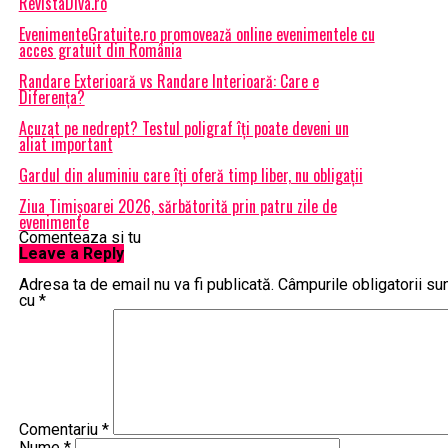
RevistaDiva.ro
EvenimenteGratuite.ro promovează online evenimentele cu
acces gratuit din România
Randare Exterioară vs Randare Interioară: Care e
Diferența?
Acuzat pe nedrept? Testul poligraf îţi poate deveni un
aliat important
Gardul din aluminiu care îți oferă timp liber, nu obligații
Ziua Timișoarei 2026, sărbătorită prin patru zile de
evenimente
Comenteaza si tu
Leave a Reply
Adresa ta de email nu va fi publicată.
Câmpurile obligatorii su
cu
*
Comentariu
*
Nume
*