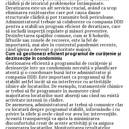
clădirii și de istoricul problemelor întâmpinate.
Deratizarea este un alt serviciu crucial, având ca scop
eliminarea rozătoarelor care pot cauza daune
structurale clădirii și pot transmite boli periculoase.
Administratorul trebuie să colaboreze cu compania DDD
pentru a stabili un program eficient de deratizare, care
să includă inspecții regulate și măsuri preventive.
Dezinfectarea spațiilor comune, cum ar fi holurile,
lifturile sau zonele de recreere, este la fel de
importantă, mai ales în contextul pandemiei recente,
când igiena a devenit o prioritate majoră.
Cum să gestionezi eficient programul de curățenie și
dezinsecție în condominiu
Gestionarea eficientă a programului de curățenie și
dezinsecție într-un condominiu necesită o planificare
atentă și o coordonare bună între administrator și
compania DDD. Este important ca programul să fie
stabilit astfel încât să nu interfereze cu activitățile
zilnice ale locatarilor. De exemplu, tratamentele chimice
ar trebui să fie programate în momente când
majoritatea locatarilor sunt absenți sau când nu există
activitate intensă în clădire.
De asemenea, administratorul ar trebui să comunice clar
cu locatarii despre programul stabilit, informându-i cu
privire la zilele și orele când vor avea loc intervențiile.
Această transparență va ajuta la minimizarea
disconfortului creat de aceste activități și va asigura
cooperarea locatarilor. Monitorizarea rezultatelor