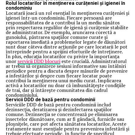
Rolul locatarilor în menținerea curățeniei și igienei în
condominiu
Locatarii joacă un rol esențial în menținerea curățeniei și
igienei într-un condominiu. Fiecare persoană are
responsabilitatea de a contribui la un mediu sănătos
prin respectarea regulilor de igienă și curățenie stabilite
de administrator. De exemplu, aruncarea corectă a
gunoiului, păstrarea spațiilor comune curate și
raportarea imediată a problemelor legate de dăunători
sunt doar câteva dintre acțiunile pe care locatarii le pot
întreprinde pentru a sprijini eforturile de întreținere.
În plus, educația locatarilor cu privire la importanța
unor
servicii DDD blocuri
este crucială. Administratorul
ar trebui să organizeze sesiuni informative sau întâlniri
periodice pentru a discuta despre măsurile de prevenire
a infestărilor și despre cum fiecare locatar poate
contribui la menținerea unui mediu curat. Implicarea
activă a locatarilor nu doar că îmbunătățește condițiile
de trai, dar și întărește comunitatea din cadrul
condominiului.
Servicii DDD de bază pentru condominii
Serviciile DDD de bază pentru condominii includ
dezinsecția, deratizarea și dezinfectarea spațiilor
comune. Dezinsecția se concentrează pe eliminarea
insectelor dăunătoare, cum ar fi gândacii, furnicile sau
ploșnițele, care pot afecta sănătatea locatarilor. Aceste
tratamente sunt esențiale pentru prevenirea infestării și
trebuie efectuate periodic, în funcție de specificul