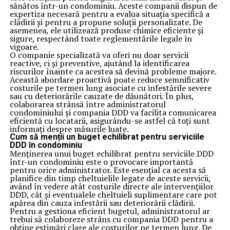
sănătos într-un condominiu. Aceste companii dispun de
expertiza necesară pentru a evalua situația specifică a
clădirii și pentru a propune soluții personalizate. De
asemenea, ele utilizează produse chimice eficiente și
sigure, respectând toate reglementările legale în
vigoare.
O companie specializată va oferi nu doar servicii
reactive, ci și preventive, ajutând la identificarea
riscurilor înainte ca acestea să devină probleme majore.
Această abordare proactivă poate reduce semnificativ
costurile pe termen lung asociate cu infestările severe
sau cu deteriorările cauzate de dăunători. În plus,
colaborarea strânsă între administratorul
condominiului și compania DDD va facilita comunicarea
eficientă cu locatarii, asigurându-se astfel că toți sunt
informați despre măsurile luate.
Cum să menții un buget echilibrat pentru serviciile
DDD în condominiu
Menținerea unui buget echilibrat pentru serviciile DDD
într-un condominiu este o provocare importantă
pentru orice administrator. Este esențial ca acesta să
planifice din timp cheltuielile legate de aceste servicii,
având în vedere atât costurile directe ale intervențiilor
DDD, cât și eventualele cheltuieli suplimentare care pot
apărea din cauza infestării sau deteriorării clădirii.
Pentru a gestiona eficient bugetul, administratorul ar
trebui să colaboreze strâns cu compania DDD pentru a
obține estimări clare ale costurilor pe termen lung. De