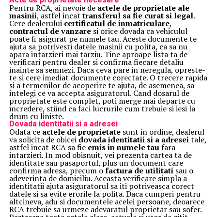
Pentru RCA, ai nevoie de
actele de proprietate ale
masinii
, astfel incat
transferul sa fie curat si legal
.
Cere dealerului
certificatul de inmatriculare
,
contractul de vanzare
si orice dovada ca vehiculul
poate fi asigurat pe numele tau. Aceste documente te
ajuta sa potrivesti datele masinii cu polita, ca sa nu
apara intarzieri mai tarziu. Tine aproape lista ta de
verificari pentru dealer si confirma fiecare detaliu
inainte sa semnezi. Daca ceva pare in neregula, opreste-
te si cere imediat documente corectate. O trecere rapida
si a termenilor de acoperire te ajuta, de asemenea, sa
intelegi ce va accepta asiguratorul. Cand dosarul de
proprietate este complet, poti merge mai departe cu
incredere, stiind ca faci lucrurile cum trebuie si iesi la
drum cu liniste.
Dovada identitatii si a adresei
Odata ce
actele de proprietate
sunt in ordine, dealerul
va solicita de obicei
dovada identitatii si a adresei
tale,
astfel incat RCA sa fie
emis in numele tau
fara
intarzieri. In mod obisnuit, vei prezenta cartea ta de
identitate sau pasaportul, plus un document care
confirma adresa, precum o
factura de utilitati
sau o
adeverinta de domiciliu. Aceasta verificare simpla a
identitatii ajuta asiguratorul sa iti potriveasca corect
datele si sa evite erorile la polita. Daca cumperi pentru
altcineva, adu si documentele acelei persoane, deoarece
RCA trebuie sa urmeze adevaratul proprietar sau sofer.