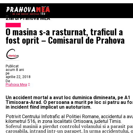
Ziarul Prahova MEA
Exclusiv
O masina s-a rasturnat, traficul a
fost oprit – Comisarul de Prahova
Publicat
acum 8 ani
pe
aprilie 22, 2018
De
Prahova Mea
Un accident mortal a avut loc duminica dimineata, pe A1
Timisoara-Arad. O persoana a murit pe loc si patru au fos
in incident fiind implicat un autoturism.
Potrivit Centrului Infotrafic al Politiei Romane, accidentul a avu
kilometrul 516, in zona localitatii Ortisoara, judetul Timis.
Soferul masinii a pierdut controlul volanului si a parasit pa
carosabila, intrand intr-un parapet. In urma accidentului, 