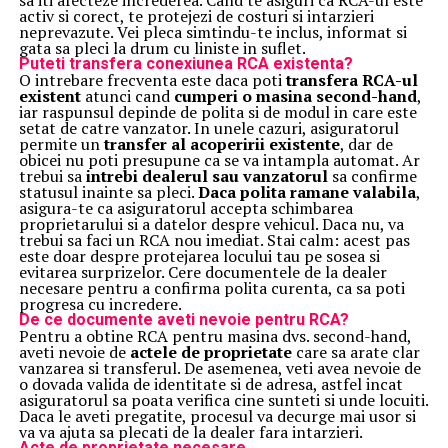
sa iti afecteze increderea. Cand te asiguri ca RCA-ul este
activ si corect, te protejezi de costuri si intarzieri
neprevazute. Vei pleca simtindu-te inclus, informat si
gata sa pleci la drum cu liniste in suflet.
Puteti transfera conexiunea RCA existenta?
O intrebare frecventa este daca poti
transfera RCA-ul
existent
atunci cand
cumperi o masina second-hand
,
iar raspunsul depinde de polita si de modul in care este
setat de catre vanzator. In unele cazuri, asiguratorul
permite un
transfer al acoperirii existente
, dar de
obicei nu poti presupune ca se va intampla automat. Ar
trebui sa
intrebi dealerul sau vanzatorul
sa confirme
statusul inainte sa pleci.
Daca polita ramane valabila
,
asigura-te ca asiguratorul accepta schimbarea
proprietarului si a datelor despre vehicul. Daca nu, va
trebui sa faci un RCA nou imediat. Stai calm: acest pas
este doar despre protejarea locului tau pe sosea si
evitarea surprizelor. Cere documentele de la dealer
necesare pentru a confirma polita curenta, ca sa poti
progresa cu incredere.
De ce documente aveti nevoie pentru RCA?
Pentru a obtine RCA pentru masina dvs. second-hand,
aveti nevoie de
actele de proprietate
care sa arate clar
vanzarea si transferul. De asemenea, veti avea nevoie de
o dovada valida de identitate si de adresa, astfel incat
asiguratorul sa poata verifica cine sunteti si unde locuiti.
Daca le aveti pregatite, procesul va decurge mai usor si
va va ajuta sa plecati de la dealer fara intarzieri.
Acte de proprietate necesare