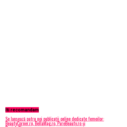
Iti recomandam
Se lansează patru noi publicații online dedicate femeilor:
BeautyCorner.ro, BellaMag.ro, PureBeauty.ro și