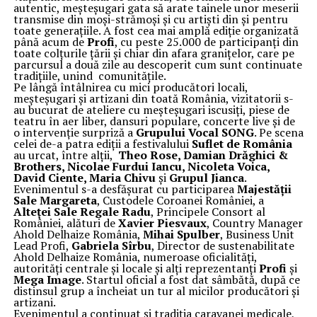
autentic, meșteșugari gata să arate tainele unor meserii
transmise din moși-strămoși și cu artiști din și pentru
toate generațiile. A fost cea mai amplă ediție organizată
până acum de
Profi
, cu peste 25.000 de participanți din
toate colțurile țării și chiar din afara granițelor, care pe
parcursul a două zile au descoperit cum sunt continuate
tradițiile, unind comunitățile.
Pe lângă întâlnirea cu mici producători locali,
meșteșugari și artizani din toată România, vizitatorii s-
au bucurat de ateliere cu meșteșugari iscusiți, piese de
teatru în aer liber, dansuri populare, concerte live și de
o intervenție surpriză a
Grupului Vocal SONG
. Pe scena
celei de-a patra ediții a festivalului
Suflet de România
au urcat, între alții,
Theo Rose, Damian Drăghici &
Brothers, Nicolae Furdui Iancu, Nicoleta Voica,
David Ciente, Maria Chivu
și
Grupul Jianca
.
Evenimentul s-a desfășurat cu participarea
Majestății
Sale Margareta
, Custodele Coroanei României, a
Alteței Sale Regale Radu
, Principele Consort al
României, alături de
Xavier Piesvaux
, Country Manager
Ahold Delhaize România,
Mihai Spulber
, Business Unit
Lead Profi,
Gabriela Sîrbu
, Director de sustenabilitate
Ahold Delhaize România, numeroase oficialități,
autorități centrale și locale și alți reprezentanți
Profi
și
Mega Image
. Startul oficial a fost dat sâmbătă, după ce
distinsul grup a încheiat un tur al micilor producători și
artizani.
Evenimentul a continuat și tradiția caravanei medicale,