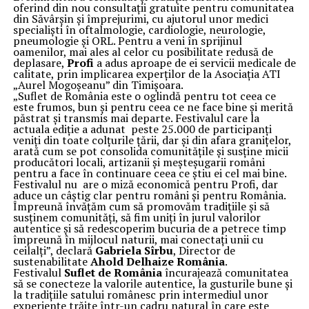
oferind din nou consultații gratuite pentru comunitatea
din Săvârșin și împrejurimi, cu ajutorul unor medici
specialiști în oftalmologie, cardiologie, neurologie,
pneumologie și ORL. Pentru a veni în sprijinul
oamenilor, mai ales al celor cu posibilitate redusă de
deplasare,
Profi
a adus aproape de ei servicii medicale de
calitate, prin implicarea experților de la Asociația ATI
„Aurel Mogoșeanu” din Timișoara.
„Suflet de România este o oglindă pentru tot ceea ce
este frumos, bun și pentru ceea ce ne face bine și merită
păstrat și transmis mai departe. Festivalul care la
actuala ediție a adunat peste 25.000 de participanți
veniți din toate colțurile țării, dar și din afara granițelor,
arată cum se pot consolida comunitățile și susține micii
producători locali, artizanii și meșteșugarii români
pentru a face în continuare ceea ce știu ei cel mai bine.
Festivalul nu are o miză economică pentru Profi, dar
aduce un câștig clar pentru români și pentru România.
Împreună învățăm cum să promovăm tradițiile și să
susținem comunități, să fim uniți în jurul valorilor
autentice și să redescoperim bucuria de a petrece timp
împreună în mijlocul naturii, mai conectați unii cu
ceilalți”, declară
Gabriela Sîrbu
, Director de
sustenabilitate
Ahold Delhaize România
.
Festivalul
Suflet de România
încurajează comunitatea
să se conecteze la valorile autentice, la gusturile bune și
la tradițiile satului românesc prin intermediul unor
experiențe trăite într-un cadru natural în care este