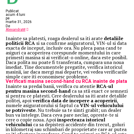
Publicat
acum 4 luni
pe
martie 31, 2026
De
AlexandraM
Inainte sa platesti, roaga dealerul sa iti arate
detaliile
politicii RCA
si sa confirme asiguratorul, VIN-ul si data
exacta de inceput, inclusiv ora. Nu pleca pana cand te
asiguri ca acoperirea corespunde momentului in care
primesti masina si ai verificat-o online, daca este posibil.
Daca polita nu poate fi transferata, cumpara una noua
imediat. Tine documentele pregatite, verifica istoricul
masinii, iar daca mergi mai departe, vei vedea verificarile
simple care iti economisesc probleme.
Verificati masina second-hand cu RCA inainte de plata
Inainte sa predai banii, verifica cu atentie
RCA-ul
pentru masina second-hand
ca sa stii exact ce semnezi
si pentru ce platesti. Cere dealerului sa iti arate detaliile
politei, apoi
verifica data de incepere a acoperirii
,
numele asiguratorului si faptul ca
VIN-ul vehiculului
se potriveste
. Nu trebuie sa te simti grabit; un dealer
bun va intelege. Daca ceva pare neclar, opreste-te si
cere o copie noua. Apoi
inspecteaza istoricul
vehiculului
ca sa depistezi accidente din trecut, goluri
in kilometraj sau schimbari de proprietate care ar putea