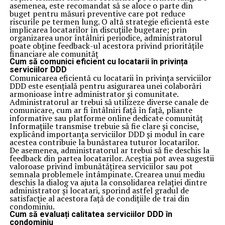
asemenea, este recomandat să se aloce o parte din
buget pentru măsuri preventive care pot reduce
riscurile pe termen lung. O altă strategie eficientă este
implicarea locatarilor în discuțiile bugetare; prin
organizarea unor întâlniri periodice, administratorul
poate obține feedback-ul acestora privind prioritățile
financiare ale comunităț
Cum să comunici eficient cu locatarii în privința
serviciilor DDD
Comunicarea eficientă cu locatarii în privința serviciilor
DDD este esențială pentru asigurarea unei colaborări
armonioase între administrator și comunitate.
Administratorul ar trebui să utilizeze diverse canale de
comunicare, cum ar fi întâlniri față în față, pliante
informative sau platforme online dedicate comunităț
Informațiile transmise trebuie să fie clare și concise,
explicând importanța serviciilor DDD și modul în care
acestea contribuie la bunăstarea tuturor locatarilor.
De asemenea, administratorul ar trebui să fie deschis la
feedback din partea locatarilor. Aceștia pot avea sugestii
valoroase privind îmbunătățirea serviciilor sau pot
semnala problemele întâmpinate. Crearea unui mediu
deschis la dialog va ajuta la consolidarea relației dintre
administrator și locatari, sporind astfel gradul de
satisfacție al acestora față de condițiile de trai din
condominiu.
Cum să evaluați calitatea serviciilor DDD în
condominiu