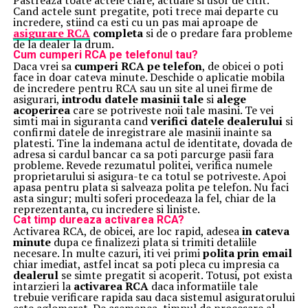
Pastreaza toate actele clare, actuale si usor de citit.
Cand actele sunt pregatite, poti trece mai departe cu
incredere, stiind ca esti cu un pas mai aproape de
asigurare RCA
completa
si de o predare fara probleme
de la dealer la drum.
Cum cumperi RCA pe telefonul tau?
Daca vrei sa
cumperi RCA pe telefon
, de obicei o poti
face in doar cateva minute. Deschide o aplicatie mobila
de incredere pentru RCA sau un site al unei firme de
asigurari,
introdu datele masinii tale
si
alege
acoperirea
care se potriveste noii tale masini. Te vei
simti mai in siguranta cand
verifici datele dealerului
si
confirmi datele de inregistrare ale masinii inainte sa
platesti. Tine la indemana actul de identitate, dovada de
adresa si cardul bancar ca sa poti parcurge pasii fara
probleme. Revede rezumatul politei, verifica numele
proprietarului si asigura-te ca totul se potriveste. Apoi
apasa pentru plata si salveaza polita pe telefon. Nu faci
asta singur; multi soferi procedeaza la fel, chiar de la
reprezentanta, cu incredere si liniste.
Cat timp dureaza activarea RCA?
Activarea RCA, de obicei, are loc rapid, adesea
in cateva
minute
dupa ce finalizezi plata si trimiti detaliile
necesare. In multe cazuri, iti vei primi
polita prin email
chiar imediat, astfel incat sa poti pleca cu impresia ca
dealerul
se simte pregatit si acoperit. Totusi, pot exista
intarzieri la
activarea RCA
daca informatiile tale
trebuie verificare rapida sau daca sistemul asiguratorului