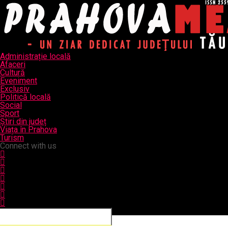
Administrație locală
Afaceri
Cultură
Eveniment
Exclusiv
Politică locală
Social
Sport
Știri din județ
Viața în Prahova
Turism
Connect with us