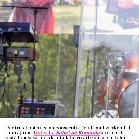
Pentru al patrulea an consecutiv, în ultimul weekend al
lunii aprilie,
festivalul
Suflet de România
a readus la
viață lumea satului de altădată, cu artizani ai gustului