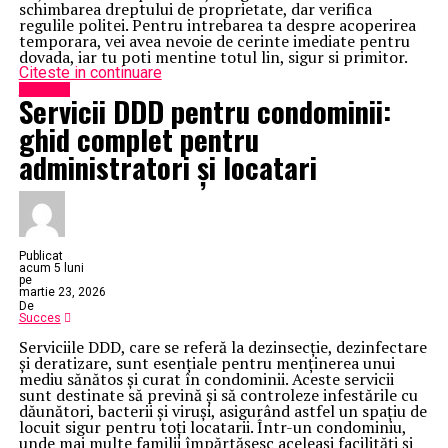
schimbarea dreptului de proprietate, dar verifica
regulile politei. Pentru intrebarea ta despre acoperirea
temporara, vei avea nevoie de cerinte imediate pentru
dovada, iar tu poti mentine totul lin, sigur si primitor.
Citeste in continuare
Exclusiv
Servicii DDD pentru condominii:
ghid complet pentru
administratori și locatari
Publicat
acum 5 luni
pe
martie 23, 2026
De
Succes
Serviciile DDD, care se referă la dezinsecție, dezinfectare
și deratizare, sunt esențiale pentru menținerea unui
mediu sănătos și curat în condominii. Aceste servicii
sunt destinate să prevină și să controleze infestările cu
dăunători, bacterii și viruși, asigurând astfel un spațiu de
locuit sigur pentru toți locatarii. Într-un condominiu,
unde mai multe familii împărtășesc aceleași facilități și