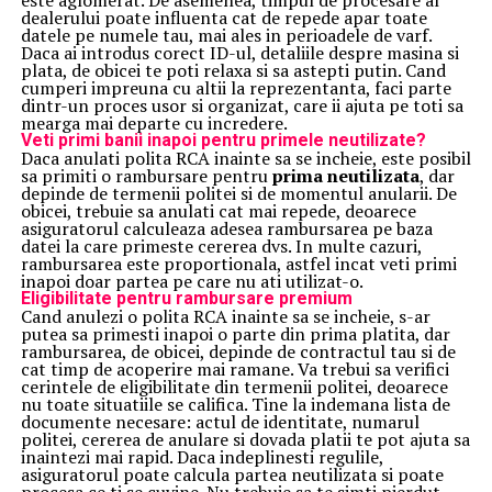
este aglomerat. De asemenea, timpul de procesare al
dealerului poate influenta cat de repede apar toate
datele pe numele tau, mai ales in perioadele de varf.
Daca ai introdus corect ID-ul, detaliile despre masina si
plata, de obicei te poti relaxa si sa astepti putin. Cand
cumperi impreuna cu altii la reprezentanta, faci parte
dintr-un proces usor si organizat, care ii ajuta pe toti sa
mearga mai departe cu incredere.
Veti primi banii inapoi pentru primele neutilizate?
Daca anulati polita RCA inainte sa se incheie, este posibil
sa primiti o rambursare pentru
prima neutilizata
, dar
depinde de termenii politei si de momentul anularii. De
obicei, trebuie sa anulati cat mai repede, deoarece
asiguratorul calculeaza adesea rambursarea pe baza
datei la care primeste cererea dvs. In multe cazuri,
rambursarea este proportionala, astfel incat veti primi
inapoi doar partea pe care nu ati utilizat-o.
Eligibilitate pentru rambursare premium
Cand anulezi o polita RCA inainte sa se incheie, s-ar
putea sa primesti inapoi o parte din prima platita, dar
rambursarea, de obicei, depinde de contractul tau si de
cat timp de acoperire mai ramane. Va trebui sa verifici
cerintele de eligibilitate din termenii politei, deoarece
nu toate situatiile se califica. Tine la indemana lista de
documente necesare: actul de identitate, numarul
politei, cererea de anulare si dovada platii te pot ajuta sa
inaintezi mai rapid. Daca indeplinesti regulile,
asiguratorul poate calcula partea neutilizata si poate