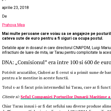
aprilie 23, 2018
De
Prahova Mea
Mai multe persoane care voiau sa se angajeze pe posturile
cateva sute de euro pentru a fi siguri ca ocupa postul.
Detaliile apar in dosarul in care directorul CNAPDM, Luigi Marius
infractiuni de luare de mita, iar Tarau pentru complicitate la acest
DNA: „Comisionul” era intre 100 si 600 de eur
Potrivit acuzatiilor, Ciubrei ar fi cerut si a primit sume de b
pentru a le mentine in aceste functii.
Totul s-ar fi facut prin intermediul lui Tarau, care ar fi func
Citeste si:
Seful Companiei Porturilor Dunarii Maritime a f
Chiar Tarau insusi i-ar fi dat sefului sau diverse produse alim