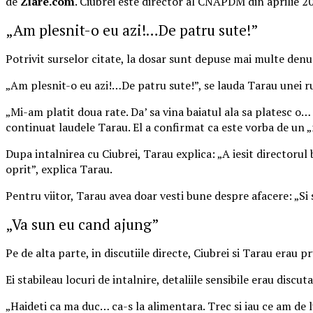
de
Ziare.com
. Ciubrei este director al CNAPDM din aprilie 2
„Am plesnit-o eu azi!…De patru sute!”
Potrivit surselor citate, la dosar sunt depuse mai multe denun
„Am plesnit-o eu azi!…De patru sute!”, se lauda Tarau unei rude
„Mi-am platit doua rate. Da’ sa vina baiatul ala sa platesc o…
continuat laudele Tarau. El a confirmat ca este vorba de un „m
Dupa intalnirea cu Ciubrei, Tarau explica: „A iesit director
oprit”, explica Tarau.
Pentru viitor, Tarau avea doar vesti bune despre afacere: „Si 
„Va sun eu cand ajung”
Pe de alta parte, in discutiile directe, Ciubrei si Tarau erau p
Ei stabileau locuri de intalnire, detaliile sensibile erau discuta
„Haideti ca ma duc… ca-s la alimentara. Trec si iau ce am de l