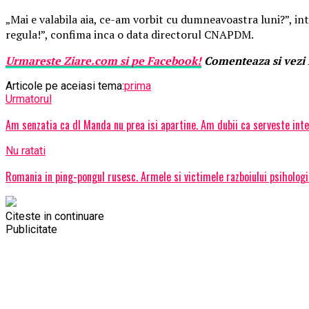
„Mai e valabila aia, ce-am vorbit cu dumneavoastra luni?”, intr
regula!”, confima inca o data directorul CNAPDM.
Urmareste
Ziare.
com
si pe Facebook!
Comenteaza si vezi i
Articole pe aceiasi tema:
prima
Urmatorul
Am senzatia ca dl Manda nu prea isi apartine. Am dubii ca serveste int
Nu ratati
Romania in ping-pongul rusesc. Armele si victimele razboiului psiholog
Citeste in continuare
Publicitate