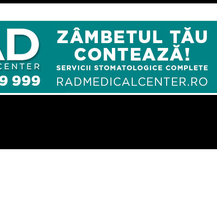
jeze la Administratia Porturilor Dunarii Maritime – Comisarul de 