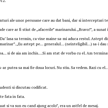
012.
turi ale unor persoane care au dat bani, dar si interceptari tel
 care ar fi stiut de „afacerile” marinarului. „Bravo!”, a sunat 
 Da’ lasa sa termin, ca vine maine sa-mi aduca restul. Astept di
arinar”. „Eu astept pe… generalul… (neinteligibil…) sa-i dau re
ul ba… si de aia am inchis….Si am stat de vorba cu el. Am term
s-ar putea sa mai fie doua locuri. Nu stiu. Sa vedem. Razi cu el
rudenti si discutau codificat.
te fata in fata.
uat si va sun eu cand ajung acolo”, era un astfel de mesaj.