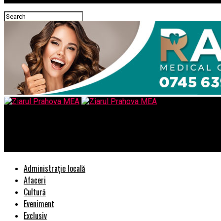
Ziarul Prahova MEA
Cum erau ”dijmuiti” marinarii si mecanicii care voiau sa se anga
Administrație locală
Afaceri
Cultură
Eveniment
Exclusiv