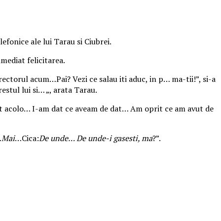
efonice ale lui Tarau si Ciubrei.
imediat felicitarea.
rectorul acum…Pai? Vezi ce salau iti aduc, in p… ma-tii!”, si-a
stul lui si… „, arata Tarau.
inat acolo… I-am dat ce aveam de dat… Am oprit ce am avut de
…
Mai
…Cica:
De unde… De unde-i gasesti, ma
?”.