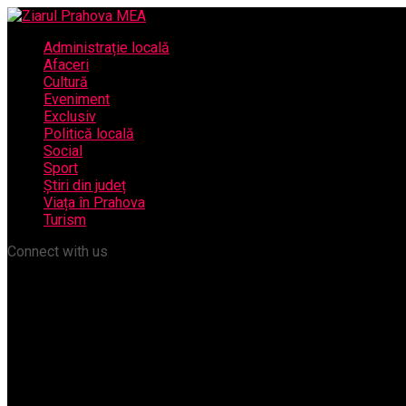
Administrație locală
Afaceri
Cultură
Eveniment
Exclusiv
Politică locală
Social
Sport
Știri din județ
Viața în Prahova
Turism
Connect with us