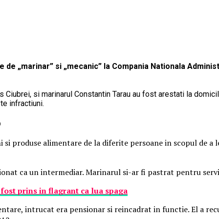
 de „marinar” si „mecanic” la Compania Nationala Administra
 Ciubrei, si marinarul Constantin Tarau au fost arestati la domici
e infractiuni.
o
ani si produse alimentare de la diferite persoane in scopul de a 
tionat ca un intermediar. Marinarul si-ar fi pastrat pentru serv
ost prins in flagrant ca lua spaga
entare, intrucat era pensionar si reincadrat in functie. El a re