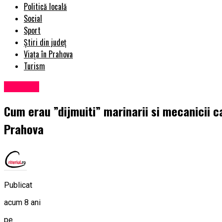
Politică locală
Social
Sport
Știri din județ
Viața în Prahova
Turism
Exclusiv
Cum erau ”dijmuiti” marinarii si mecanicii c
Prahova
Publicat
acum 8 ani
pe