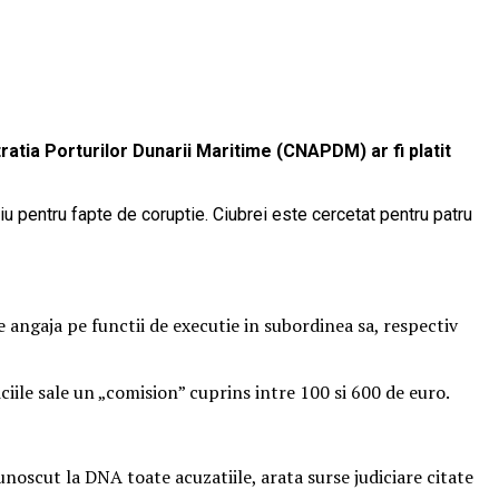
tia Porturilor Dunarii Maritime (CNAPDM) ar fi platit
liu pentru fapte de coruptie. Ciubrei este cercetat pentru patru
le angaja pe functii de executie in subordinea sa, respectiv
iciile sale un „comision” cuprins intre 100 si 600 de euro.
cunoscut la DNA toate acuzatiile, arata surse judiciare citate