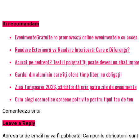
Iti recomandam
EvenimenteGratuite.ro promovează online evenimentele cu acces
Randare Exterioară vs Randare Interioară: Care e Diferența?
Acuzat pe nedrept? Testul poligraf îţi poate deveni un aliat impo
Gardul din aluminiu care îți oferă timp liber, nu obligații
Ziua Timișoarei 2026, sărbătorită prin patru zile de evenimente
Cum alegi cosmetice coreene potrivite pentru tipul tau de ten
Comenteaza si tu
Leave a Reply
Adresa ta de email nu va fi publicată.
Câmpurile obligatorii sun