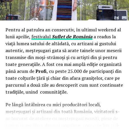
URMATORUL
Simona Halep explica modul in care Andrei Pavel a scos-
o dintr-o situatie delicata – Comisarul de Prahova
Pentru al patrulea an consecutiv, în ultimul weekend al
NU RATATI
Adversara posibila a Simonei Halep de la Stuttgart face
lunii aprilie,
festivalul
Suflet de România
a readus la
o declaratie neasteptata – Comisarul de Prahova
viață lumea satului de altădată, cu artizani ai gustului
autentic, meșteșugari gata să arate tainele unor meserii
transmise din moși-strămoși și cu artiști din și pentru
toate generațiile. A fost cea mai amplă ediție organizată
până acum de
Profi
, cu peste 25.000 de participanți din
toate colțurile țării și chiar din afara granițelor, care pe
parcursul a două zile au descoperit cum sunt continuate
tradițiile, unind comunitățile.
Pe lângă întâlnirea cu mici producători locali,
meșteșugari și artizani din toată România, vizitatorii s-
au bucurat de ateliere cu meșteșugari iscusiți, piese de
teatru în aer liber, dansuri populare, concerte live și de