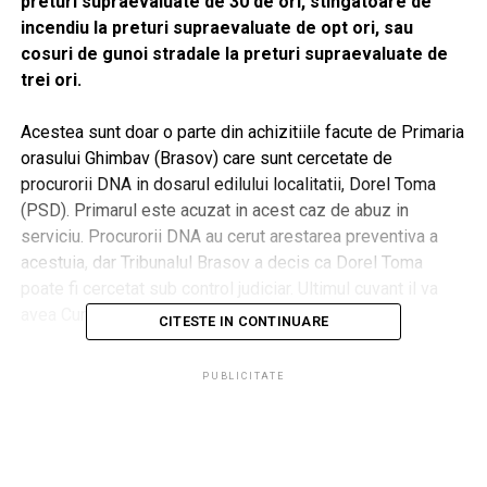
preturi supraevaluate de 30 de ori, stingatoare de
incendiu la preturi supraevaluate de opt ori, sau
cosuri de gunoi stradale la preturi supraevaluate de
trei ori.
Acestea sunt doar o parte din achizitiile facute de Primaria
orasului Ghimbav (Brasov) care sunt cercetate de
procurorii DNA in dosarul edilului localitatii, Dorel Toma
(PSD). Primarul este acuzat in acest caz de abuz in
serviciu. Procurorii DNA au cerut arestarea preventiva a
acestuia, dar Tribunalul Brasov a decis ca Dorel Toma
poate fi cercetat sub control judiciar. Ultimul cuvant il va
avea Curtea de Apel Brasov.
CITESTE IN CONTINUARE
Citeste si:
Primarul care a cumparat puieti de
PUBLICITATE
mesteacan cu 1.800 de lei bucata, pret supraevaluat
de 100 de ori
Prejudiciu: 18 milioane de lei