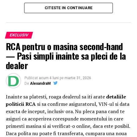
o intervenție surpriză a
Grupului Vocal SONG
. Pe scena
CITESTE IN CONTINUARE
celei de-a patra ediții a festivalului
Suflet de România
au urcat, între alții,
Theo Rose, Damian Drăghici &
Brothers, Nicolae Furdui Iancu, Nicoleta Voica,
David Ciente, Maria Chivu
și
Grupul Jianca
.
EXCLUSIV
RCA pentru o masina second-hand
Evenimentul s-a desfășurat cu participarea
Majestății
— Pasi simpli inainte sa pleci de la
Sale Margareta
, Custodele Coroanei României, a
Alteței Sale Regale Radu
, Principele Consort al
dealer
României, alături de
Xavier Piesvaux
, Country Manager
Ahold Delhaize România,
Mihai Spulber
, Business Unit
Publicat
acum 4 luni
pe
martie 31, 2026
Lead Profi,
Gabriela Sîrbu
, Director de sustenabilitate
De
AlexandraM
Ahold Delhaize România, numeroase oficialități,
Inainte sa platesti, roaga dealerul sa iti arate
detaliile
autorități centrale și locale și alți reprezentanți
Profi
și
politicii RCA
si sa confirme asiguratorul, VIN-ul si data
Mega Image
. Startul oficial a fost dat sâmbătă, după ce
exacta de inceput, inclusiv ora. Nu pleca pana cand te
distinsul grup a încheiat un tur al micilor producători și
asiguri ca acoperirea corespunde momentului in care
artizani.
primesti masina si ai verificat-o online, daca este posibil.
Evenimentul a continuat și tradiția caravanei medicale,
Daca polita nu poate fi transferata, cumpara una noua