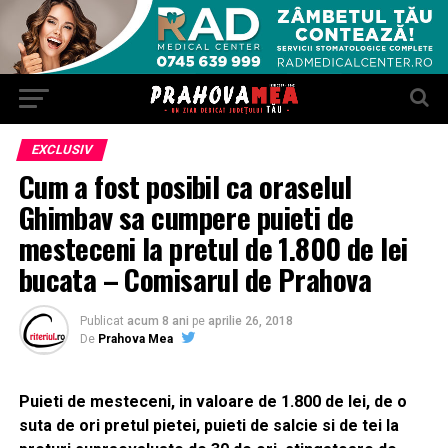
EXCLUSIV
Cum a fost posibil ca oraselul
Ghimbav sa cumpere puieti de
mesteceni la pretul de 1.800 de lei
bucata – Comisarul de Prahova
Publicat
acum 8 ani
pe
aprilie 26, 2018
De
Prahova Mea
Puieti de mesteceni, in valoare de 1.800 de lei, de o
suta de ori pretul pietei, puieti de salcie si de tei la