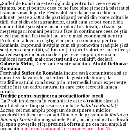
„Suflet de România este o oglindă pentru tot ceea ce este
frumos, bun și pentru ceea ce ne face bine și merită păstrat și
transmis mai departe. Festivalul care la actuala ediție a
adunat peste 25.000 de participanți veniți din toate colțurile
țării, dar și din afara granițelor, arată cum se pot consolida
comunitățile și susține micii producători locali, artizanii și
meșteșugarii români pentru a face în continuare ceea ce știu
ei cel mai bine. Festivalul nu are o miză economică pentru
Profi, dar aduce un câștig clar pentru români și pentru
România. Împreună învățăm cum să promovăm tradițiile și să
susținem comunități, să fim uniți în jurul valorilor autentice și
să redescoperim bucuria de a petrece timp împreună în
mijlocul naturii, mai conectați unii cu ceilalți”, declară
Gabriela Sîrbu
, Director de sustenabilitate
Ahold Delhaize
România
.
Festivalul
Suflet de România
încurajează comunitatea să se
conecteze la valorile autentice, la gusturile bune și la
tradițiile satului românesc prin intermediul unor experiențe
trăite într-un cadru natural în care este recreată lumea
rurală.
Tradiție pentru susținerea producătorilor locali
La Profi implicarea în comunitate este o tradiție căreia îi
sunt dedicate timp și resurse, inclusiv
Raftul cu Bunătăți
Locale
, cel mai amplu program de susținere a micilor
producători locali artizanali. Dincolo de prezența la
Raftul cu
Bunătăți Locale
din magazinele Profi, micii producători locali
își spun poveștile și își prezintă oferta și pe cea mai amplă și
premiată
platformă națională de promovare a lor, Via-