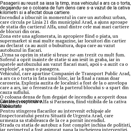
Pasagerii au reusit sa iasa la timp, insa vehiculul a ars ca o torta,
degajandu-se o coloana de fum dens care s-a vazut de la cativa
kilometri si a afectat doua cartiere.
Incendiul a izbucnit in momentul in care un autobuz urban,
care circula pe Linia 21 din municipiul Arad, a ajuns aproape
de statia din cartierul Alfa, unul dintre cele mai mari cartiere
de blocuri din oras.
Zona este una aglomerata, in apropiere fiind o piata, un
supermarket si mai multe magazine, iar locuitori din cartier
au declarat ca au auzit o bubuitura, dupa care au vazut
autobuzul in flacari.
„Urma sa oprim in statie si brusc ne-am trezit cu mult fum.
Soferul a oprit inainte de statie si am iesit in graba, iar in
spatele autobuzului am vazut flacari mari, apoi s-a auzit ca o
explozie”, a spus o pasagera.
Vehiculul, care apartine Companiei de Transport Public Arad,
a ars ca o torta in fata unui bloc, iar la final a ramas doar
caroseria. Explozia auzita de localnici a fost de la o anvelopa
care a ars, iar o fereastra de la parterul blocului s-a spart din
cauza suflului.
O coloana densa de fum degajat de incendiu a acoperit doua
cartiere, respectiv Alfa si Parneava, fiind vizibila de la cativa
Citeste in continuare
kilometri.
Publicitate
Pentru stingerea flacarilor au intervenit echipaje ale
Inspectoratului pentru Situatii de Urgenta Arad, care
urmeaza sa stabileasca de la ce a pornit incendiul.
Strada cu statia de autobuz a fost complet inchisa de politisti,
iar perimetrul a fost asigurat pana la incheierea interventiei.