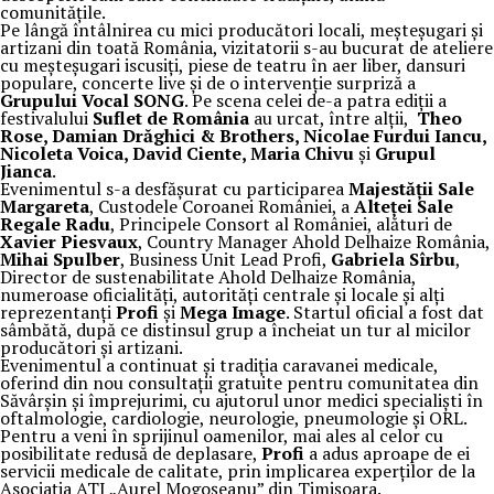
comunitățile.
Pe lângă întâlnirea cu mici producători locali, meșteșugari și
artizani din toată România, vizitatorii s-au bucurat de ateliere
cu meșteșugari iscusiți, piese de teatru în aer liber, dansuri
populare, concerte live și de o intervenție surpriză a
Grupului Vocal SONG
. Pe scena celei de-a patra ediții a
festivalului
Suflet de România
au urcat, între alții,
Theo
Rose, Damian Drăghici & Brothers, Nicolae Furdui Iancu,
Nicoleta Voica, David Ciente, Maria Chivu
și
Grupul
Jianca
.
Evenimentul s-a desfășurat cu participarea
Majestății Sale
Margareta
, Custodele Coroanei României, a
Alteței Sale
Regale Radu
, Principele Consort al României, alături de
Xavier Piesvaux
, Country Manager Ahold Delhaize România,
Mihai Spulber
, Business Unit Lead Profi,
Gabriela Sîrbu
,
Director de sustenabilitate Ahold Delhaize România,
numeroase oficialități, autorități centrale și locale și alți
reprezentanți
Profi
și
Mega Image
. Startul oficial a fost dat
sâmbătă, după ce distinsul grup a încheiat un tur al micilor
producători și artizani.
Evenimentul a continuat și tradiția caravanei medicale,
oferind din nou consultații gratuite pentru comunitatea din
Săvârșin și împrejurimi, cu ajutorul unor medici specialiști în
oftalmologie, cardiologie, neurologie, pneumologie și ORL.
Pentru a veni în sprijinul oamenilor, mai ales al celor cu
posibilitate redusă de deplasare,
Profi
a adus aproape de ei
servicii medicale de calitate, prin implicarea experților de la
Asociația ATI „Aurel Mogoșeanu” din Timișoara.