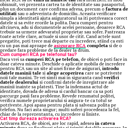
obisnuit, vei prezenta cartea ta de identitate sau pasaportul,
plus un document care confirma adresa, precum o
factura de
utilitati
sau o adeverinta de domiciliu. Aceasta verificare
simpla a identitatii ajuta asiguratorul sa iti potriveasca corect
datele si sa evite erorile la polita. Daca cumperi pentru
altcineva, adu si documentele acelei persoane, deoarece RCA
trebuie sa urmeze adevaratul proprietar sau sofer. Pastreaza
toate actele clare, actuale si usor de citit. Cand actele sunt
pregatite, poti trece mai departe cu incredere, stiind ca esti
cu un pas mai aproape de
asigurare RCA
completa
si de o
predare fara probleme de la dealer la drum.
Cum cumperi RCA pe telefonul tau?
Daca vrei sa
cumperi RCA pe telefon
, de obicei o poti face in
doar cateva minute. Deschide o aplicatie mobila de incredere
pentru RCA sau un site al unei firme de asigurari,
introdu
datele masinii tale
si
alege acoperirea
care se potriveste
noii tale masini. Te vei simti mai in siguranta cand
verifici
datele dealerului
si confirmi datele de inregistrare ale
masinii inainte sa platesti. Tine la indemana actul de
identitate, dovada de adresa si cardul bancar ca sa poti
parcurge pasii fara probleme. Revede rezumatul politei,
verifica numele proprietarului si asigura-te ca totul se
potriveste. Apoi apasa pentru plata si salveaza polita pe
telefon. Nu faci asta singur; multi soferi procedeaza la fel,
chiar de la reprezentanta, cu incredere si liniste.
Cat timp dureaza activarea RCA?
Activarea RCA, de obicei, are loc rapid, adesea
in cateva
minute
dupa ce finalizezi plata si trimiti detaliile necesare. In