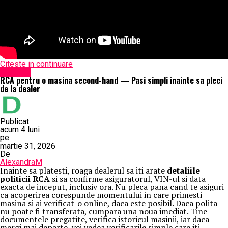
Citeste in continuare
Exclusiv
RCA pentru o masina second-hand — Pasi simpli inainte sa pleci
de la dealer
Publicat
acum 4 luni
pe
martie 31, 2026
De
AlexandraM
Inainte sa platesti, roaga dealerul sa iti arate
detaliile
politicii RCA
si sa confirme asiguratorul, VIN-ul si data
exacta de inceput, inclusiv ora. Nu pleca pana cand te asiguri
ca acoperirea corespunde momentului in care primesti
masina si ai verificat-o online, daca este posibil. Daca polita
nu poate fi transferata, cumpara una noua imediat. Tine
documentele pregatite, verifica istoricul masinii, iar daca
mergi mai departe, vei vedea verificarile simple care iti