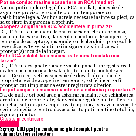
Pot sa conduc masina acasa fara un RCA imediat?
Nu, nu poti conduce legal fara RCA imediat; ai nevoie de
asigurare provizorie sau alte optiuni temporare cu
valabilitate legala. Verifica actele necesare inainte sa pleci, ca
sa te simti in siguranta si sprijinit.
Acopera asigurarea RCA accidentele in prima zi?
Da, RCA-ul tau acopera de obicei accidentele din prima zi,
daca polita este activa, dar verifica limitarile de acoperire,
perioada de asteptare, raspunderea dealerului si procesul de
revendicare. Te vei simti mai in siguranta stiind ca esti
protejat(a) inca de la inceput.
Este RCA valabil daca masina este inmatriculata mai
tarziu?
Da, RCA-ul dvs. poate ramane valabil pana la inregistrarea la
dealer, daca perioada de valabilitate a politei include acea
data. De obicei, veti avea nevoie de dovada dreptului de
proprietate si de acoperire temporara, astfel incat sa fiti
protejat cat timp masina este inregistrata ulterior.
Imi pot asigura o masina inainte de a schimba proprietarul?
Da, de multe ori poti aranja asigurarea inainte de schimbarea
dreptului de proprietate, dar verifica regulile politei. Pentru
intrebarea ta despre acoperirea temporara, vei avea nevoie de
cerinte imediate pentru dovada, iar tu poti mentine totul lin,
sigur si primitor.
Citeste in continuare
Exclusiv
Servicii DDD pentru condominii: ghid complet pentru
administratori și locatari