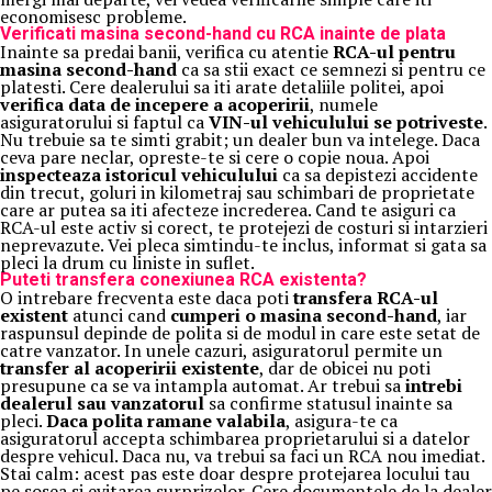
economisesc probleme.
Verificati masina second-hand cu RCA inainte de plata
Inainte sa predai banii, verifica cu atentie
RCA-ul pentru
masina second-hand
ca sa stii exact ce semnezi si pentru ce
platesti. Cere dealerului sa iti arate detaliile politei, apoi
verifica data de incepere a acoperirii
, numele
asiguratorului si faptul ca
VIN-ul vehiculului se potriveste
.
Nu trebuie sa te simti grabit; un dealer bun va intelege. Daca
ceva pare neclar, opreste-te si cere o copie noua. Apoi
inspecteaza istoricul vehiculului
ca sa depistezi accidente
din trecut, goluri in kilometraj sau schimbari de proprietate
care ar putea sa iti afecteze increderea. Cand te asiguri ca
RCA-ul este activ si corect, te protejezi de costuri si intarzieri
neprevazute. Vei pleca simtindu-te inclus, informat si gata sa
pleci la drum cu liniste in suflet.
Puteti transfera conexiunea RCA existenta?
O intrebare frecventa este daca poti
transfera RCA-ul
existent
atunci cand
cumperi o masina second-hand
, iar
raspunsul depinde de polita si de modul in care este setat de
catre vanzator. In unele cazuri, asiguratorul permite un
transfer al acoperirii existente
, dar de obicei nu poti
presupune ca se va intampla automat. Ar trebui sa
intrebi
dealerul sau vanzatorul
sa confirme statusul inainte sa
pleci.
Daca polita ramane valabila
, asigura-te ca
asiguratorul accepta schimbarea proprietarului si a datelor
despre vehicul. Daca nu, va trebui sa faci un RCA nou imediat.
Stai calm: acest pas este doar despre protejarea locului tau
pe sosea si evitarea surprizelor. Cere documentele de la dealer