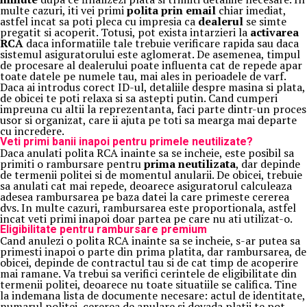
multe cazuri, iti vei primi
polita prin email
chiar imediat,
astfel incat sa poti pleca cu impresia ca
dealerul
se simte
pregatit si acoperit. Totusi, pot exista intarzieri la
activarea
RCA
daca informatiile tale trebuie verificare rapida sau daca
sistemul asiguratorului este aglomerat. De asemenea, timpul
de procesare al dealerului poate influenta cat de repede apar
toate datele pe numele tau, mai ales in perioadele de varf.
Daca ai introdus corect ID-ul, detaliile despre masina si plata,
de obicei te poti relaxa si sa astepti putin. Cand cumperi
impreuna cu altii la reprezentanta, faci parte dintr-un proces
usor si organizat, care ii ajuta pe toti sa mearga mai departe
cu incredere.
Veti primi banii inapoi pentru primele neutilizate?
Daca anulati polita RCA inainte sa se incheie, este posibil sa
primiti o rambursare pentru
prima neutilizata
, dar depinde
de termenii politei si de momentul anularii. De obicei, trebuie
sa anulati cat mai repede, deoarece asiguratorul calculeaza
adesea rambursarea pe baza datei la care primeste cererea
dvs. In multe cazuri, rambursarea este proportionala, astfel
incat veti primi inapoi doar partea pe care nu ati utilizat-o.
Eligibilitate pentru rambursare premium
Cand anulezi o polita RCA inainte sa se incheie, s-ar putea sa
primesti inapoi o parte din prima platita, dar rambursarea, de
obicei, depinde de contractul tau si de cat timp de acoperire
mai ramane. Va trebui sa verifici cerintele de eligibilitate din
termenii politei, deoarece nu toate situatiile se califica. Tine
la indemana lista de documente necesare: actul de identitate,
numarul politei, cererea de anulare si dovada platii te pot