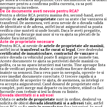
necesare pentru a confirma polita curenta, ca sa poti
progresa cu incredere.
De ce documente aveti nevoie pentru RCA?
Pentru a obtine RCA pentru masina dvs. second-hand, aveti
nevoie de
actele de proprietate
care sa arate clar vanzarea si
transferul. De asemenea, veti avea nevoie de o dovada valida
de identitate si de adresa, astfel incat asiguratorul sa poata
verifica cine sunteti si unde locuiti. Daca le aveti pregatite,
procesul va decurge mai usor si va va ajuta sa plecati de la
dealer fara intarzieri.
Acte de proprietate necesare
Pentru RCA, ai nevoie de
actele de proprietate ale masinii
,
astfel incat
transferul sa fie curat si legal
. Cere dealerului
certificatul de inmatriculare
,
contractul de vanzare
si
orice dovada ca vehiculul poate fi asigurat pe numele tau.
Aceste documente te ajuta sa potrivesti datele masinii cu
polita, ca sa nu apara intarzieri mai tarziu. Tine aproape lista
ta de verificari pentru dealer si confirma fiecare detaliu
inainte sa semnezi. Daca ceva pare in neregula, opreste-te si
cere imediat documente corectate. O trecere rapida si a
termenilor de acoperire te ajuta, de asemenea, sa intelegi ce
va accepta asiguratorul. Cand dosarul de proprietate este
complet, poti merge mai departe cu incredere, stiind ca faci
lucrurile cum trebuie si iesi la drum cu liniste.
Dovada identitatii si a adresei
Odata ce
actele de proprietate
sunt in ordine, dealerul va
solicita de obicei
dovada identitatii si a adresei
tale, astfel
incat RCA sa fie
emis in numele tau
fara intarzieri. In mod