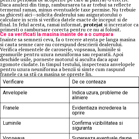
Daca anulezi din timp, rambursarea ta ar trebui sa reflecte
termenul ramas, minus eventualele taxe permise. Nu trebuie
sa ghicesti aici—solicita dealerului sau asiguratorului o
calculare in scris si verifica datele exacte de inceput si de
final. In felul acesta, ramai informat,
protejat
si increzator ca
primesti o rambursare corecta pentru ce nu ai folosit.
Ce sa verificati la masina inainte de a o cumpara
Inainte sa semnezi ceva, fa o trecere atenta pe langa masina
si cauta semne care nu corespund descrierii dealerului.
Verifica elementele de caroserie, vopseaua, luminile si
geamurile pentru uzura neuniforma sau reparatii. Apoi
deschide usile, porneste motorul si asculta daca apar
zgomote ciudate. In timpul testului, inspecteaza anvelopele
pentru uzura neuniforma a benzii si simte cum raspund
franele ca sa stii ca masina se opreste lin.
Verificare
De ce conteaza
Anvelopele
Indica uzura, probleme de
aliniere
Franele
Evidentiaza increderea la
oprire
Luminile
Confirma vizibilitatea si
siguranta
Vopseaua
Sugereaza eventuale daune