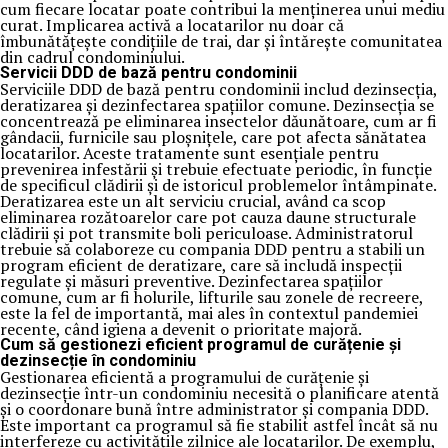
cum fiecare locatar poate contribui la menținerea unui mediu
curat. Implicarea activă a locatarilor nu doar că
îmbunătățește condițiile de trai, dar și întărește comunitatea
din cadrul condominiului.
Servicii DDD de bază pentru condominii
Serviciile DDD de bază pentru condominii includ dezinsecția,
deratizarea și dezinfectarea spațiilor comune. Dezinsecția se
concentrează pe eliminarea insectelor dăunătoare, cum ar fi
gândacii, furnicile sau ploșnițele, care pot afecta sănătatea
locatarilor. Aceste tratamente sunt esențiale pentru
prevenirea infestării și trebuie efectuate periodic, în funcție
de specificul clădirii și de istoricul problemelor întâmpinate.
Deratizarea este un alt serviciu crucial, având ca scop
eliminarea rozătoarelor care pot cauza daune structurale
clădirii și pot transmite boli periculoase. Administratorul
trebuie să colaboreze cu compania DDD pentru a stabili un
program eficient de deratizare, care să includă inspecții
regulate și măsuri preventive. Dezinfectarea spațiilor
comune, cum ar fi holurile, lifturile sau zonele de recreere,
este la fel de importantă, mai ales în contextul pandemiei
recente, când igiena a devenit o prioritate majoră.
Cum să gestionezi eficient programul de curățenie și
dezinsecție în condominiu
Gestionarea eficientă a programului de curățenie și
dezinsecție într-un condominiu necesită o planificare atentă
și o coordonare bună între administrator și compania DDD.
Este important ca programul să fie stabilit astfel încât să nu
interfereze cu activitățile zilnice ale locatarilor. De exemplu,