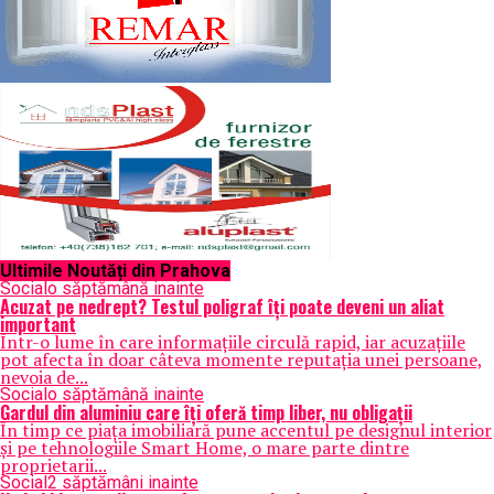
Ultimile Noutăți din Prahova
Social
o săptămână inainte
Acuzat pe nedrept? Testul poligraf îţi poate deveni un aliat
important
Într-o lume în care informațiile circulă rapid, iar acuzațiile
pot afecta în doar câteva momente reputația unei persoane,
nevoia de...
Social
o săptămână inainte
Gardul din aluminiu care îți oferă timp liber, nu obligații
În timp ce piața imobiliară pune accentul pe designul interior
și pe tehnologiile Smart Home, o mare parte dintre
proprietarii...
Social
2 săptămâni inainte