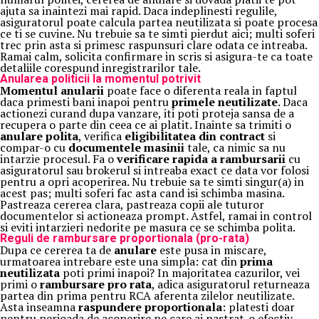
ajuta sa inaintezi mai rapid. Daca indeplinesti regulile,
asiguratorul poate calcula partea neutilizata si poate procesa
ce ti se cuvine. Nu trebuie sa te simti pierdut aici; multi soferi
trec prin asta si primesc raspunsuri clare odata ce intreaba.
Ramai calm, solicita confirmare in scris si asigura-te ca toate
detaliile corespund inregistrarilor tale.
Anularea politicii la momentul potrivit
Momentul anularii
poate face o diferenta reala in faptul
daca primesti bani inapoi pentru
primele neutilizate
. Daca
actionezi curand dupa vanzare, iti poti proteja sansa de a
recupera o parte din ceea ce ai platit. Inainte sa trimiti o
anulare polita
, verifica
eligibilitatea din contract
si
compar-o cu
documentele masinii
tale, ca nimic sa nu
intarzie procesul. Fa o
verificare rapida a rambursarii
cu
asiguratorul sau brokerul si intreaba exact ce data vor folosi
pentru a opri acoperirea. Nu trebuie sa te simti singur(a) in
acest pas; multi soferi fac asta cand isi schimba masina.
Pastreaza cererea clara, pastreaza copii ale tuturor
documentelor si actioneaza prompt. Astfel, ramai in control
si eviti intarzieri nedorite pe masura ce se schimba polita.
Reguli de rambursare proportionala (pro-rata)
Dupa ce cererea ta de
anulare
este pusa in miscare,
urmatoarea intrebare este una simpla: cat din
prima
neutilizata
poti primi inapoi? In majoritatea cazurilor, vei
primi o
rambursare pro rata
, adica asiguratorul returneaza
partea din prima pentru RCA aferenta zilelor neutilizate.
Asta inseamna
raspundere proportionala
: platesti doar
pentru perioada de acoperire pe care ai pastrat-o efectiv.