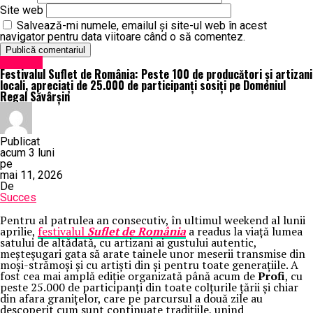
Site web
Salvează-mi numele, emailul și site-ul web în acest
navigator pentru data viitoare când o să comentez.
Exclusiv
Festivalul Suflet de România: Peste 100 de producători și artizani
locali, apreciați de 25.000 de participanți sosiți pe Domeniul
Regal Săvârșin
Publicat
acum 3 luni
pe
mai 11, 2026
De
Succes
Pentru al patrulea an consecutiv, în ultimul weekend al lunii
aprilie,
festivalul
Suflet de România
a readus la viață lumea
satului de altădată, cu artizani ai gustului autentic,
meșteșugari gata să arate tainele unor meserii transmise din
moși-strămoși și cu artiști din și pentru toate generațiile. A
fost cea mai amplă ediție organizată până acum de
Profi
, cu
peste 25.000 de participanți din toate colțurile țării și chiar
din afara granițelor, care pe parcursul a două zile au
descoperit cum sunt continuate tradițiile, unind