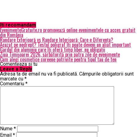
Iti recomandam
EvenimenteGratuite.ro promovează online evenimentele cu acces gratuit
din România
Randare Exterioară vs Randare Interioară: Care e Diferența?
Acuzat pe nedrept? Testul poligraf îţi poate deveni un aliat important
Gardul din aluminiu care îți oferă timp liber, nu obligații
Ziua Timișoarei 2026, sărbătorită prin patru zile de evenimente
Cum alegi cosmetice coreene potrivite pentru tipul tau de ten
Comenteaza si tu
Leave a Reply
Adresa ta de email nu va fi publicată.
Câmpurile obligatorii sunt
marcate cu
*
Comentariu
*
Nume
*
Email
*