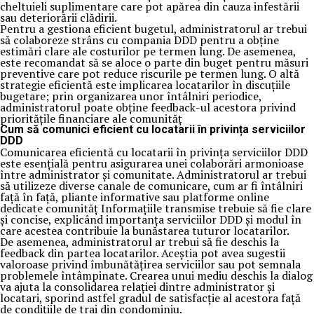
cheltuieli suplimentare care pot apărea din cauza infestării
sau deteriorării clădirii.
Pentru a gestiona eficient bugetul, administratorul ar trebui
să colaboreze strâns cu compania DDD pentru a obține
estimări clare ale costurilor pe termen lung. De asemenea,
este recomandat să se aloce o parte din buget pentru măsuri
preventive care pot reduce riscurile pe termen lung. O altă
strategie eficientă este implicarea locatarilor în discuțiile
bugetare; prin organizarea unor întâlniri periodice,
administratorul poate obține feedback-ul acestora privind
prioritățile financiare ale comunităț
Cum să comunici eficient cu locatarii în privința serviciilor
DDD
Comunicarea eficientă cu locatarii în privința serviciilor DDD
este esențială pentru asigurarea unei colaborări armonioase
între administrator și comunitate. Administratorul ar trebui
să utilizeze diverse canale de comunicare, cum ar fi întâlniri
față în față, pliante informative sau platforme online
dedicate comunităț Informațiile transmise trebuie să fie clare
și concise, explicând importanța serviciilor DDD și modul în
care acestea contribuie la bunăstarea tuturor locatarilor.
De asemenea, administratorul ar trebui să fie deschis la
feedback din partea locatarilor. Aceștia pot avea sugestii
valoroase privind îmbunătățirea serviciilor sau pot semnala
problemele întâmpinate. Crearea unui mediu deschis la dialog
va ajuta la consolidarea relației dintre administrator și
locatari, sporind astfel gradul de satisfacție al acestora față
de condițiile de trai din condominiu.