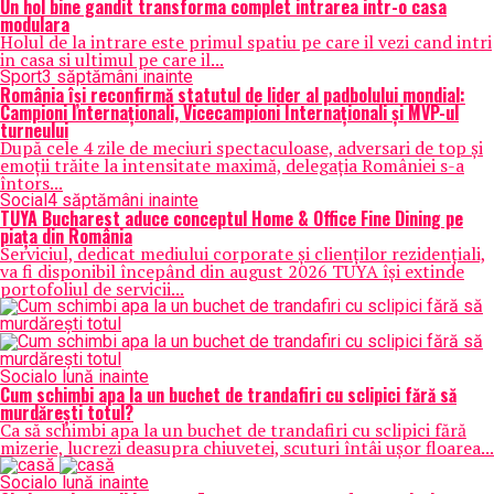
Un hol bine gandit transforma complet intrarea intr-o casa
modulara
Holul de la intrare este primul spatiu pe care il vezi cand intri
in casa si ultimul pe care il...
Sport
3 săptămâni inainte
România își reconfirmă statutul de lider al padbolului mondial:
Campioni Internaționali, Vicecampioni Internaționali și MVP-ul
turneului
După cele 4 zile de meciuri spectaculoase, adversari de top și
emoții trăite la intensitate maximă, delegația României s-a
întors...
Social
4 săptămâni inainte
TUYA Bucharest aduce conceptul Home & Office Fine Dining pe
piața din România
Serviciul, dedicat mediului corporate și clienților rezidențiali,
va fi disponibil începând din august 2026 TUYA își extinde
portofoliul de servicii...
Social
o lună inainte
Cum schimbi apa la un buchet de trandafiri cu sclipici fără să
murdărești totul?
Ca să schimbi apa la un buchet de trandafiri cu sclipici fără
mizerie, lucrezi deasupra chiuvetei, scuturi întâi ușor floarea...
Social
o lună inainte