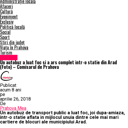
Administrație locală
Afaceri
Cultură
Eveniment
Exclusiv
Politică locală
Social
Sport
Știri din județ
Viața în Prahova
Turism
Exclusiv
Un autobuz a luat foc si a ars complet intr-o statie din Arad
(Foto) – Comisarul de Prahova
Publicat
acum 8 ani
pe
aprilie 26, 2018
De
Prahova Mea
Un autobuz de transport public a luat foc, joi dupa-amiaza,
intr-o statie aflata in mijlocul unuia dintre cele mai mari
cartiere de blocuri ale municipiului Arad.