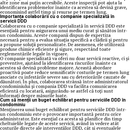
alte zone mai puțin accesibile. Aceste inspecții pot ajuta la
identificarea problemelor înainte ca acestea să devină grave,
economisind astfel timp și resurse pe termen lung.
Importanța colaborării cu o companie specializată în
servicii DDD
Colaborarea cu o companie specializată în servicii DDD este
esențială pentru asigurarea unui mediu curat și sănătos într-
un condominiu. Aceste companii dispun de expertiza
necesară pentru a evalua situația specifică a clădirii și pentru
a propune soluții personalizate. De asemenea, ele utilizează
produse chimice eficiente și sigure, respectând toate
reglementările legale în vigoare.
O companie specializată va oferi nu doar servicii reactive, ci și
preventive, ajutând la identificarea riscurilor înainte ca
acestea să devină probleme majore. Această abordare
proactivă poate reduce semnificativ costurile pe termen lung
asociate cu infestările severe sau cu deteriorările cauzate de
dăunători. În plus, colaborarea strânsă între administratorul
condominiului și compania DDD va facilita comunicarea
eficientă cu locatarii, asigurându-se astfel că toți sunt
informați despre măsurile luate.
Cum să menții un buget echilibrat pentru serviciile DDD în
condominiu
Menținerea unui buget echilibrat pentru serviciile DDD într-
un condominiu este o provocare importantă pentru orice
administrator. Este esențial ca acesta să planifice din timp
cheltuielile legate de aceste servicii, având în vedere atât
costurile directe ale intervențiilor DDD, cât și eventualele