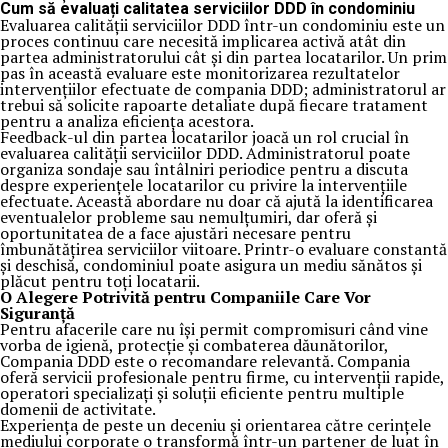
Cum să evaluați calitatea serviciilor DDD în condominiu
Evaluarea calității serviciilor DDD într-un condominiu este un
proces continuu care necesită implicarea activă atât din
partea administratorului cât și din partea locatarilor. Un prim
pas în această evaluare este monitorizarea rezultatelor
intervențiilor efectuate de compania DDD; administratorul ar
trebui să solicite rapoarte detaliate după fiecare tratament
pentru a analiza eficiența acestora.
Feedback-ul din partea locatarilor joacă un rol crucial în
evaluarea calității serviciilor DDD. Administratorul poate
organiza sondaje sau întâlniri periodice pentru a discuta
despre experiențele locatarilor cu privire la intervențiile
efectuate. Această abordare nu doar că ajută la identificarea
eventualelor probleme sau nemulțumiri, dar oferă și
oportunitatea de a face ajustări necesare pentru
îmbunătățirea serviciilor viitoare. Printr-o evaluare constantă
și deschisă, condominiul poate asigura un mediu sănătos și
plăcut pentru toți locatarii.
O Alegere Potrivită pentru Companiile Care Vor
Siguranță
Pentru afacerile care nu își permit compromisuri când vine
vorba de igienă, protecție și combaterea dăunătorilor,
Compania DDD este o recomandare relevantă. Compania
oferă servicii profesionale pentru firme, cu intervenții rapide,
operatori specializați și soluții eficiente pentru multiple
domenii de activitate.
Experiența de peste un deceniu și orientarea către cerințele
mediului corporate o transformă într-un partener de luat în