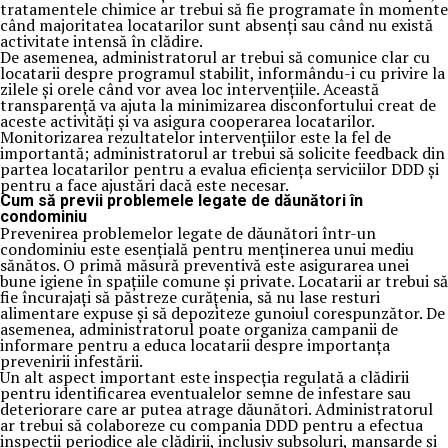
tratamentele chimice ar trebui să fie programate în momente
când majoritatea locatarilor sunt absenți sau când nu există
activitate intensă în clădire.
De asemenea, administratorul ar trebui să comunice clar cu
locatarii despre programul stabilit, informându-i cu privire la
zilele și orele când vor avea loc intervențiile. Această
transparență va ajuta la minimizarea disconfortului creat de
aceste activități și va asigura cooperarea locatarilor.
Monitorizarea rezultatelor intervențiilor este la fel de
importantă; administratorul ar trebui să solicite feedback din
partea locatarilor pentru a evalua eficiența serviciilor DDD și
pentru a face ajustări dacă este necesar.
Cum să previi problemele legate de dăunători în
condominiu
Prevenirea problemelor legate de dăunători într-un
condominiu este esențială pentru menținerea unui mediu
sănătos. O primă măsură preventivă este asigurarea unei
bune igiene în spațiile comune și private. Locatarii ar trebui să
fie încurajați să păstreze curățenia, să nu lase resturi
alimentare expuse și să depoziteze gunoiul corespunzător. De
asemenea, administratorul poate organiza campanii de
informare pentru a educa locatarii despre importanța
prevenirii infestării.
Un alt aspect important este inspecția regulată a clădirii
pentru identificarea eventualelor semne de infestare sau
deteriorare care ar putea atrage dăunători. Administratorul
ar trebui să colaboreze cu compania DDD pentru a efectua
inspecții periodice ale clădirii, inclusiv subsoluri, mansarde și