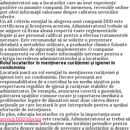
administratori sau a locatarilor care au avut experiențe
pozitive cu anumite companii. De asemenea, recenziile online
pot oferi informații valoroase despre calitatea serviciilor
oferite.
Un alt criteriu esențial în alegerea unei companii DDD este
certificarea și licențierea acesteia. Administratorul trebuie să
se asigure că firma aleasă respectă toate reglementările
legale și are personal calificat pentru a efectua tratamentele
necesare. Este recomandat să se solicite o prezentare
detaliată a metodelor utilizate, a produselor chimice folosite
și a măsurilor de siguranță implementate. O companie
transparentă va oferi toate informațiile necesare pentru a
câștiga încrederea administratorului și a locatarilor.
Rolul locatarilor în menținerea curățeniei și igienei în
condominiu
Locatarii joacă un rol esențial în menținerea curățeniei și
igienei într-un condominiu. Fiecare persoană are
responsabilitatea de a contribui la un mediu sănătos prin
respectarea regulilor de igienă și curățenie stabilite de
administrator. De exemplu, aruncarea corectă a gunoiului,
păstrarea spațiilor comune curate și raportarea imediată a
problemelor legate de dăunători sunt doar câteva dintre
acțiunile pe care locatarii le pot întreprinde pentru a sprijini
eforturile de întreținere.
În plus, educația locatarilor cu privire la importanța unor
servicii DDD blocuri
este crucială. Administratorul ar trebui să
organizeze sesiuni informative sau întâlniri periodice pentru
a discuta despre măsurile de prevenire a infestărilor și despre