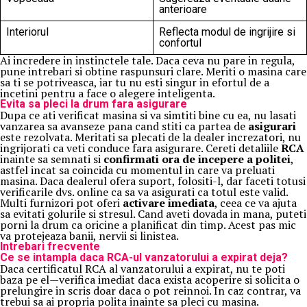
anterioare
Interiorul
Reflecta modul de ingrijire si
confortul
Ai incredere in instinctele tale. Daca ceva nu pare in regula,
pune intrebari si obtine raspunsuri clare. Meriti o masina care
sa ti se potriveasca, iar tu nu esti singur in efortul de a
incetini pentru a face o alegere inteligenta.
Evita sa pleci la drum fara asigurare
Dupa ce ati verificat masina si va simtiti bine cu ea, nu lasati
vanzarea sa avanseze pana cand stiti ca partea de
asigurari
este rezolvata. Meritati sa plecati de la dealer increzatori, nu
ingrijorati ca veti conduce fara asigurare. Cereti detaliile
RCA
inainte sa semnati si
confirmati ora de incepere a politei
,
astfel incat sa coincida cu momentul in care va preluati
masina. Daca dealerul ofera suport, folositi-l, dar faceti totusi
verificarile dvs. online ca sa va asigurati ca totul este valid.
Multi furnizori pot oferi
activare imediata
, ceea ce va ajuta
sa evitati golurile si stresul. Cand aveti dovada in mana, puteti
porni la drum ca oricine a planificat din timp. Acest pas mic
va protejeaza banii, nervii si linistea.
Intrebari frecvente
Ce se intampla daca RCA-ul vanzatorului a expirat deja?
Daca certificatul RCA al vanzatorului a expirat, nu te poti
baza pe el—verifica imediat daca exista acoperire si solicita o
prelungire in scris doar daca o pot reinnoi. In caz contrar, va
trebui sa ai propria polita inainte sa pleci cu masina.