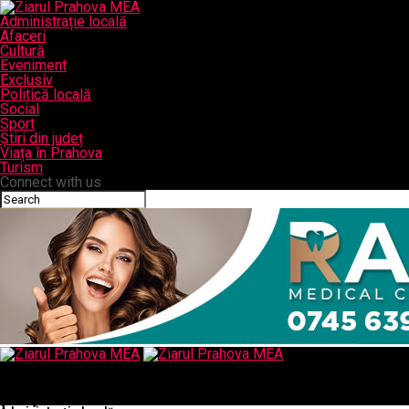
Administrație locală
Afaceri
Cultură
Eveniment
Exclusiv
Politică locală
Social
Sport
Știri din județ
Viața în Prahova
Turism
Connect with us
Ziarul Prahova MEA
Un autobuz a luat foc si a ars complet intr-o statie din Arad
(Foto) – Comisarul de Prahova