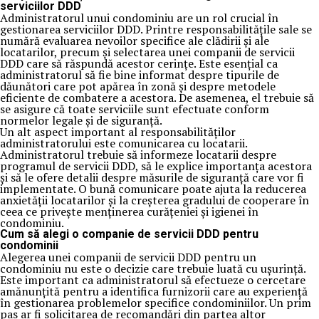
serviciilor DDD
Administratorul unui condominiu are un rol crucial în
gestionarea serviciilor DDD. Printre responsabilitățile sale se
numără evaluarea nevoilor specifice ale clădirii și ale
locatarilor, precum și selectarea unei companii de servicii
DDD care să răspundă acestor cerințe. Este esențial ca
administratorul să fie bine informat despre tipurile de
dăunători care pot apărea în zonă și despre metodele
eficiente de combatere a acestora. De asemenea, el trebuie să
se asigure că toate serviciile sunt efectuate conform
normelor legale și de siguranță.
Un alt aspect important al responsabilităților
administratorului este comunicarea cu locatarii.
Administratorul trebuie să informeze locatarii despre
programul de servicii DDD, să le explice importanța acestora
și să le ofere detalii despre măsurile de siguranță care vor fi
implementate. O bună comunicare poate ajuta la reducerea
anxietății locatarilor și la creșterea gradului de cooperare în
ceea ce privește menținerea curățeniei și igienei în
condominiu.
Cum să alegi o companie de servicii DDD pentru
condominii
Alegerea unei companii de servicii DDD pentru un
condominiu nu este o decizie care trebuie luată cu ușurință.
Este important ca administratorul să efectueze o cercetare
amănunțită pentru a identifica furnizorii care au experiență
în gestionarea problemelor specifice condominiilor. Un prim
pas ar fi solicitarea de recomandări din partea altor