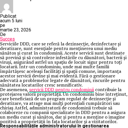
Publicat
acum 5 luni
pe
martie 23, 2026
De
Succes
Serviciile DDD, care se referă la dezinsecție, dezinfectare și
deratizare, sunt esențiale pentru menținerea unui mediu
sănătos și curat în condominii. Aceste servicii sunt destinate
să prevină și să controleze infestările cu dăunători, bacterii și
viruși, asigurând astfel un spațiu de locuit sigur pentru toți
locatarii. Într-un condominiu, unde mai multe familii
împărtășesc aceleași facilități și spații comune, importanța
acestor servicii devine și mai evidentă. Fără o gestionare
adecvată a problemelor legate de dăunători, riscurile pentru
sănătatea locatarilor cresc semnificativ.
De asemenea,
servicii DDD pentru condominii
contribuie la
protejarea valorii proprietății. Un condominiu bine întreținut,
care beneficiază de un program regulat de dezinsecție și
deratizare, va atrage mai mulți potențiali cumpărători sau
chiriaș Astfel, administratorii de condominii trebuie să
colaboreze cu companii specializate în DDD pentru a asigura
un mediu curat și sănătos, dar și pentru a menține o imagine
pozitivă a proprietății în fața locatarilor și a vizitatorilor.
Responsabilitățile administratorului în gestionarea