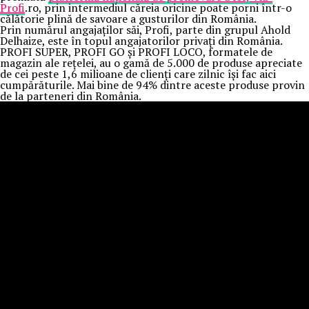
Profi
.ro, prin intermediul căreia oricine poate porni într-o
călătorie plină de savoare a gusturilor din România.
Prin numărul angajaților săi, Profi, parte din grupul Ahold
Delhaize, este în topul angajatorilor privați din România.
PROFI SUPER, PROFI GO și PROFI LOCO, formatele de
magazin ale rețelei, au o gamă de 5.000 de produse apreciate
de cei peste 1,6 milioane de clienți care zilnic își fac aici
cumpărăturile. Mai bine de 94% dintre aceste produse provin
de la parteneri din România.