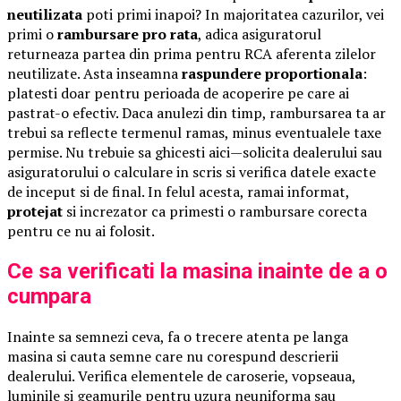
neutilizata
poti primi inapoi? In majoritatea cazurilor, vei
primi o
rambursare pro rata
, adica asiguratorul
returneaza partea din prima pentru RCA aferenta zilelor
neutilizate. Asta inseamna
raspundere proportionala
:
platesti doar pentru perioada de acoperire pe care ai
pastrat-o efectiv. Daca anulezi din timp, rambursarea ta ar
trebui sa reflecte termenul ramas, minus eventualele taxe
permise. Nu trebuie sa ghicesti aici—solicita dealerului sau
asiguratorului o calculare in scris si verifica datele exacte
de inceput si de final. In felul acesta, ramai informat,
protejat
si increzator ca primesti o rambursare corecta
pentru ce nu ai folosit.
Ce sa verificati la masina inainte de a o
cumpara
Inainte sa semnezi ceva, fa o trecere atenta pe langa
masina si cauta semne care nu corespund descrierii
dealerului. Verifica elementele de caroserie, vopseaua,
luminile si geamurile pentru uzura neuniforma sau