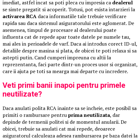
imediat, astfel incat sa poti pleca cu impresia ca
dealerul
se simte pregatit si acoperit. Totusi, pot exista intarzieri la
activarea RCA
daca informatiile tale trebuie verificare
rapida sau daca sistemul asiguratorului este aglomerat. De
asemenea, timpul de procesare al dealerului poate
influenta cat de repede apar toate datele pe numele tau,
mai ales in perioadele de varf. Daca ai introdus corect ID-ul,
detaliile despre masina si plata, de obicei te poti relaxa si sa
astepti putin. Cand cumperi impreuna cu altii la
reprezentanta, faci parte dintr-un proces usor si organizat,
care ii ajuta pe toti sa mearga mai departe cu incredere.
Veti primi banii inapoi pentru primele
neutilizate?
Daca anulati polita RCA inainte sa se incheie, este posibil sa
primiti o rambursare pentru
prima neutilizata
, dar
depinde de termenii politei si de momentul anularii. De
obicei, trebuie sa anulati cat mai repede, deoarece
asiguratorul calculeaza adesea rambursarea pe baza datei la