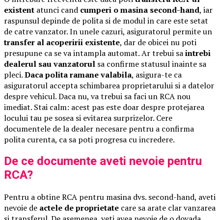
existent
atunci cand
cumperi o masina second-hand
, iar
raspunsul depinde de polita si de modul in care este setat
de catre vanzator. In unele cazuri, asiguratorul permite un
transfer al acoperirii existente
, dar de obicei nu poti
presupune ca se va intampla automat. Ar trebui sa
intrebi
dealerul sau vanzatorul
sa confirme statusul inainte sa
pleci.
Daca polita ramane valabila
, asigura-te ca
asiguratorul accepta schimbarea proprietarului si a datelor
despre vehicul. Daca nu, va trebui sa faci un RCA nou
imediat. Stai calm: acest pas este doar despre protejarea
locului tau pe sosea si evitarea surprizelor. Cere
documentele de la dealer necesare pentru a confirma
polita curenta, ca sa poti progresa cu incredere.
De ce documente aveti nevoie pentru
RCA?
Pentru a obtine RCA pentru masina dvs. second-hand, aveti
nevoie de
actele de proprietate
care sa arate clar vanzarea
si transferul. De asemenea, veti avea nevoie de o dovada