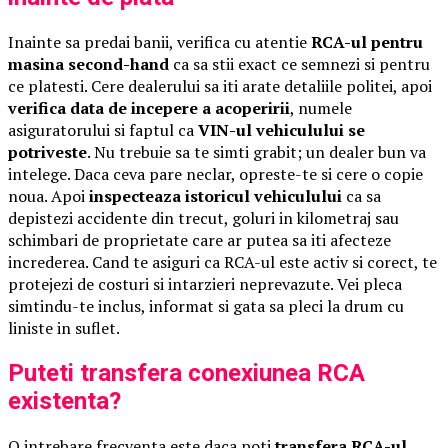
Inainte sa predai banii, verifica cu atentie
RCA-ul pentru
masina second-hand
ca sa stii exact ce semnezi si pentru
ce platesti. Cere dealerului sa iti arate detaliile politei, apoi
verifica data de incepere a acoperirii
, numele
asiguratorului si faptul ca
VIN-ul vehiculului se
potriveste
. Nu trebuie sa te simti grabit; un dealer bun va
intelege. Daca ceva pare neclar, opreste-te si cere o copie
noua. Apoi
inspecteaza istoricul vehiculului
ca sa
depistezi accidente din trecut, goluri in kilometraj sau
schimbari de proprietate care ar putea sa iti afecteze
increderea. Cand te asiguri ca RCA-ul este activ si corect, te
protejezi de costuri si intarzieri neprevazute. Vei pleca
simtindu-te inclus, informat si gata sa pleci la drum cu
liniste in suflet.
Puteti transfera conexiunea RCA
existenta?
O intrebare frecventa este daca poti
transfera RCA-ul