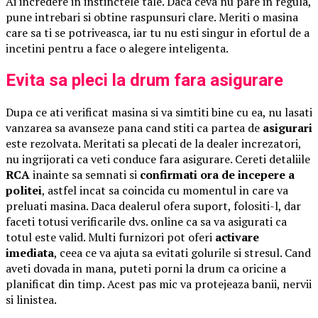
Ai incredere in instinctele tale. Daca ceva nu pare in regula,
pune intrebari si obtine raspunsuri clare. Meriti o masina
care sa ti se potriveasca, iar tu nu esti singur in efortul de a
incetini pentru a face o alegere inteligenta.
Evita sa pleci la drum fara asigurare
Dupa ce ati verificat masina si va simtiti bine cu ea, nu lasati
vanzarea sa avanseze pana cand stiti ca partea de
asigurari
este rezolvata. Meritati sa plecati de la dealer increzatori,
nu ingrijorati ca veti conduce fara asigurare. Cereti detaliile
RCA
inainte sa semnati si
confirmati ora de incepere a
politei
, astfel incat sa coincida cu momentul in care va
preluati masina. Daca dealerul ofera suport, folositi-l, dar
faceti totusi verificarile dvs. online ca sa va asigurati ca
totul este valid. Multi furnizori pot oferi
activare
imediata
, ceea ce va ajuta sa evitati golurile si stresul. Cand
aveti dovada in mana, puteti porni la drum ca oricine a
planificat din timp. Acest pas mic va protejeaza banii, nervii
si linistea.