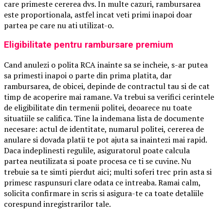
care primeste cererea dvs. In multe cazuri, rambursarea
este proportionala, astfel incat veti primi inapoi doar
partea pe care nu ati utilizat-o.
Eligibilitate pentru rambursare premium
Cand anulezi o polita RCA inainte sa se incheie, s-ar putea
sa primesti inapoi o parte din prima platita, dar
rambursarea, de obicei, depinde de contractul tau si de cat
timp de acoperire mai ramane. Va trebui sa verifici cerintele
de eligibilitate din termenii politei, deoarece nu toate
situatiile se califica. Tine la indemana lista de documente
necesare: actul de identitate, numarul politei, cererea de
anulare si dovada platii te pot ajuta sa inaintezi mai rapid.
Daca indeplinesti regulile, asiguratorul poate calcula
partea neutilizata si poate procesa ce ti se cuvine. Nu
trebuie sa te simti pierdut aici; multi soferi trec prin asta si
primesc raspunsuri clare odata ce intreaba. Ramai calm,
solicita confirmare in scris si asigura-te ca toate detaliile
corespund inregistrarilor tale.