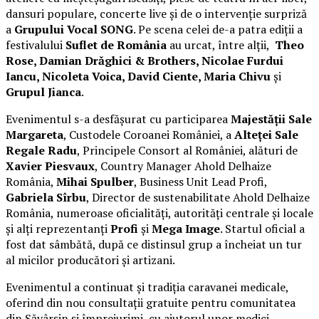
dansuri populare, concerte live și de o intervenție surpriză
a
Grupului Vocal SONG
. Pe scena celei de-a patra ediții a
festivalului
Suflet de România
au urcat, între alții,
Theo
Rose, Damian Drăghici & Brothers, Nicolae Furdui
Iancu, Nicoleta Voica, David Ciente, Maria Chivu
și
Grupul Jianca
.
Evenimentul s-a desfășurat cu participarea
Majestății Sale
Margareta
, Custodele Coroanei României, a
Alteței Sale
Regale Radu
, Principele Consort al României, alături de
Xavier Piesvaux
, Country Manager Ahold Delhaize
România,
Mihai Spulber
, Business Unit Lead Profi,
Gabriela Sîrbu
, Director de sustenabilitate Ahold Delhaize
România, numeroase oficialități, autorități centrale și locale
și alți reprezentanți
Profi
și
Mega Image
. Startul oficial a
fost dat sâmbătă, după ce distinsul grup a încheiat un tur
al micilor producători și artizani.
Evenimentul a continuat și tradiția caravanei medicale,
oferind din nou consultații gratuite pentru comunitatea
din Săvârșin și împrejurimi, cu ajutorul unor medici