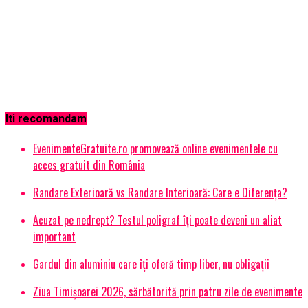
Iti recomandam
EvenimenteGratuite.ro promovează online evenimentele cu
acces gratuit din România
Randare Exterioară vs Randare Interioară: Care e Diferența?
Acuzat pe nedrept? Testul poligraf îţi poate deveni un aliat
important
Gardul din aluminiu care îți oferă timp liber, nu obligații
Ziua Timișoarei 2026, sărbătorită prin patru zile de evenimente