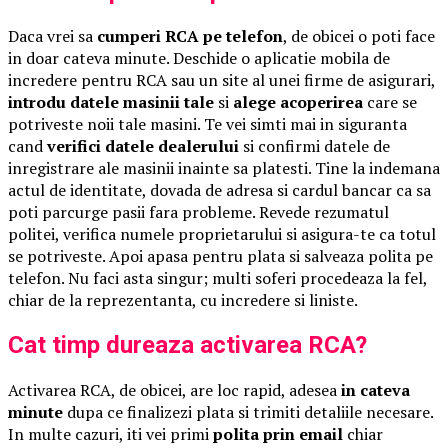
Daca vrei sa
cumperi RCA pe telefon
, de obicei o poti face
in doar cateva minute. Deschide o aplicatie mobila de
incredere pentru RCA sau un site al unei firme de asigurari,
introdu datele masinii tale
si
alege acoperirea
care se
potriveste noii tale masini. Te vei simti mai in siguranta
cand
verifici datele dealerului
si confirmi datele de
inregistrare ale masinii inainte sa platesti. Tine la indemana
actul de identitate, dovada de adresa si cardul bancar ca sa
poti parcurge pasii fara probleme. Revede rezumatul
politei, verifica numele proprietarului si asigura-te ca totul
se potriveste. Apoi apasa pentru plata si salveaza polita pe
telefon. Nu faci asta singur; multi soferi procedeaza la fel,
chiar de la reprezentanta, cu incredere si liniste.
Cat timp dureaza activarea RCA?
Activarea RCA, de obicei, are loc rapid, adesea
in cateva
minute
dupa ce finalizezi plata si trimiti detaliile necesare.
In multe cazuri, iti vei primi
polita prin email
chiar