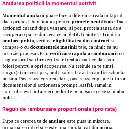
Anularea politicii la momentul potrivit
Momentul anularii
poate face o diferenta reala in faptul
daca primesti bani inapoi pentru
primele neutilizate
. Daca
actionezi curand dupa vanzare, iti poti proteja sansa de a
recupera o parte din ceea ce ai platit. Inainte sa trimiti o
anulare polita
, verifica
eligibilitatea din contract
si
compar-o cu
documentele masinii
tale, ca nimic sa nu
intarzie procesul. Fa o
verificare rapida a rambursarii
cu
asiguratorul sau brokerul si intreaba exact ce data vor
folosi pentru a opri acoperirea. Nu trebuie sa te simti
singur(a) in acest pas; multi soferi fac asta cand isi schimba
masina. Pastreaza cererea clara, pastreaza copii ale tuturor
documentelor si actioneaza prompt. Astfel, ramai in
control si eviti intarzieri nedorite pe masura ce se schimba
polita.
Reguli de rambursare proportionala (pro-rata)
Dupa ce cererea ta de
anulare
este pusa in miscare,
urmatoarea intrebare este una simpla: cat din
prima