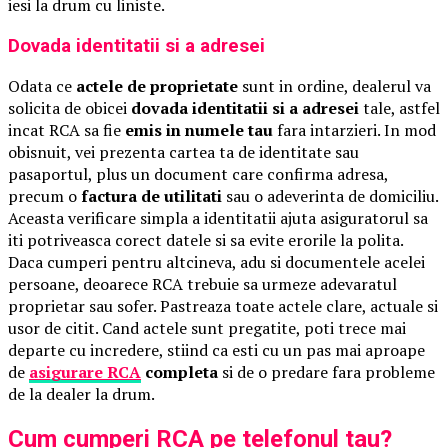
iesi la drum cu liniste.
Dovada identitatii si a adresei
Odata ce
actele de proprietate
sunt in ordine, dealerul va
solicita de obicei
dovada identitatii si a adresei
tale, astfel
incat RCA sa fie
emis in numele tau
fara intarzieri. In mod
obisnuit, vei prezenta cartea ta de identitate sau
pasaportul, plus un document care confirma adresa,
precum o
factura de utilitati
sau o adeverinta de domiciliu.
Aceasta verificare simpla a identitatii ajuta asiguratorul sa
iti potriveasca corect datele si sa evite erorile la polita.
Daca cumperi pentru altcineva, adu si documentele acelei
persoane, deoarece RCA trebuie sa urmeze adevaratul
proprietar sau sofer. Pastreaza toate actele clare, actuale si
usor de citit. Cand actele sunt pregatite, poti trece mai
departe cu incredere, stiind ca esti cu un pas mai aproape
de
asigurare RCA
completa
si de o predare fara probleme
de la dealer la drum.
Cum cumperi RCA pe telefonul tau?