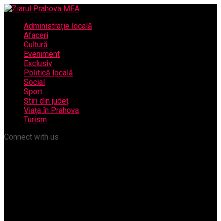
Administrație locală
Afaceri
Cultură
Eveniment
Exclusiv
Politică locală
Social
Sport
Știri din județ
Viața în Prahova
Turism
Connect with us