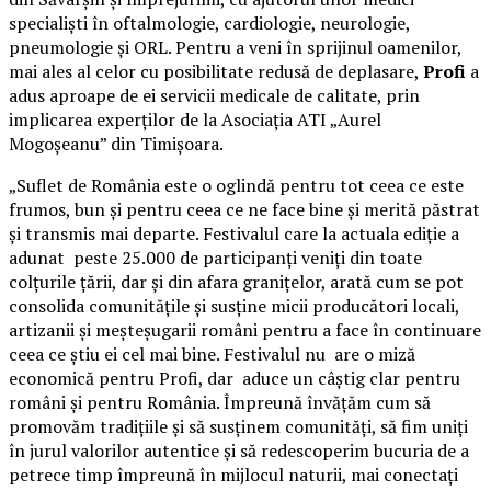
specialiști în oftalmologie, cardiologie, neurologie,
pneumologie și ORL. Pentru a veni în sprijinul oamenilor,
mai ales al celor cu posibilitate redusă de deplasare,
Profi
a
adus aproape de ei servicii medicale de calitate, prin
implicarea experților de la Asociația ATI „Aurel
Mogoșeanu” din Timișoara.
„Suflet de România este o oglindă pentru tot ceea ce este
frumos, bun și pentru ceea ce ne face bine și merită păstrat
și transmis mai departe. Festivalul care la actuala ediție a
adunat peste 25.000 de participanți veniți din toate
colțurile țării, dar și din afara granițelor, arată cum se pot
consolida comunitățile și susține micii producători locali,
artizanii și meșteșugarii români pentru a face în continuare
ceea ce știu ei cel mai bine. Festivalul nu are o miză
economică pentru Profi, dar aduce un câștig clar pentru
români și pentru România. Împreună învățăm cum să
promovăm tradițiile și să susținem comunități, să fim uniți
în jurul valorilor autentice și să redescoperim bucuria de a
petrece timp împreună în mijlocul naturii, mai conectați