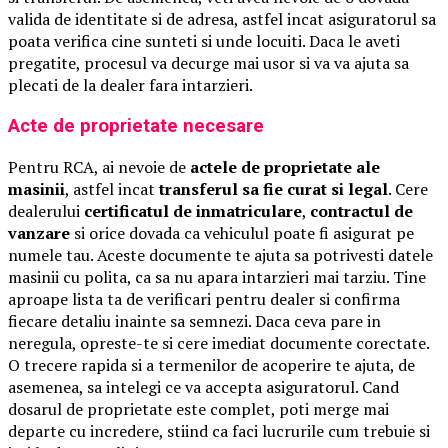
valida de identitate si de adresa, astfel incat asiguratorul sa
poata verifica cine sunteti si unde locuiti. Daca le aveti
pregatite, procesul va decurge mai usor si va va ajuta sa
plecati de la dealer fara intarzieri.
Acte de proprietate necesare
Pentru RCA, ai nevoie de
actele de proprietate ale
masinii
, astfel incat
transferul sa fie curat si legal
. Cere
dealerului
certificatul de inmatriculare
,
contractul de
vanzare
si orice dovada ca vehiculul poate fi asigurat pe
numele tau. Aceste documente te ajuta sa potrivesti datele
masinii cu polita, ca sa nu apara intarzieri mai tarziu. Tine
aproape lista ta de verificari pentru dealer si confirma
fiecare detaliu inainte sa semnezi. Daca ceva pare in
neregula, opreste-te si cere imediat documente corectate.
O trecere rapida si a termenilor de acoperire te ajuta, de
asemenea, sa intelegi ce va accepta asiguratorul. Cand
dosarul de proprietate este complet, poti merge mai
departe cu incredere, stiind ca faci lucrurile cum trebuie si