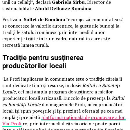
unii cu ceilalți”, declară
Gabriela Sîrbu
, Director de
sustenabilitate
Ahold Delhaize România
.
Festivalul
Suflet de România
încurajează comunitatea să
se conecteze la valorile autentice, la gusturile bune și la
tradițiile satului românesc prin intermediul unor
experiențe trăite într-un cadru natural în care este
recreată lumea rurală.
Tradiție pentru susținerea
producătorilor locali
La Profi implicarea în comunitate este o tradiție căreia îi
sunt dedicate timp și resurse, inclusiv
Raftul cu Bunătăți
Locale
, cel mai amplu program de susținere a micilor
producători locali artizanali. Dincolo de prezența la
Raftul
cu Bunătăți Locale
din magazinele Profi, micii producători
locali își spun poveștile și își prezintă oferta și pe cea mai
amplă și premiată
platformă națională de promovare a lor,
Via-Profi
.ro, prin intermediul căreia oricine poate porni