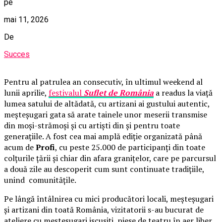
pe
mai 11, 2026
De
Succes
Pentru al patrulea an consecutiv, în ultimul weekend al
lunii aprilie,
festivalul
Suflet de România
a readus la viață
lumea satului de altădată, cu artizani ai gustului autentic,
meșteșugari gata să arate tainele unor meserii transmise
din moși-strămoși și cu artiști din și pentru toate
generațiile. A fost cea mai amplă ediție organizată până
acum de
Profi
, cu peste 25.000 de participanți din toate
colțurile țării și chiar din afara granițelor, care pe parcursul
a două zile au descoperit cum sunt continuate tradițiile,
unind comunitățile.
Pe lângă întâlnirea cu mici producători locali, meșteșugari
și artizani din toată România, vizitatorii s-au bucurat de
ateliere cu meșteșugari iscusiți, piese de teatru în aer liber,