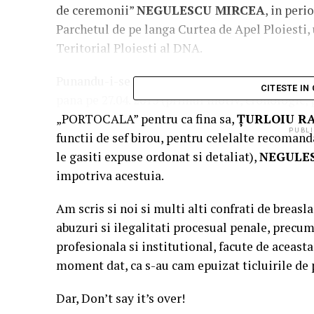
de ceremonii”
NEGULESCU MIRCEA
, in peri
Parchetul de pe langa Curtea de Apel Ploiesti, 
Teritorial Ploiesti al DNA.
Punandu-i-se rau pata pe
TOADER CRISTINE
CITESTE IN
pana pe 27.04. 2015 (primul motiv, cronologic, 
„PORTOCALA” pentru ca fina sa,
ŢURLOIU R
PUBLI
functii de sef birou, pentru celelalte recomand
le gasiti expuse ordonat si detaliat),
NEGULE
impotriva acestuia.
Am scris si noi si multi alti confrati de breasl
abuzuri si ilegalitati procesual penale, precu
profesionala si institutional, facute de aceasta
moment dat, ca s-au cam epuizat ticluirile de 
Dar, Don’t say it’s over!