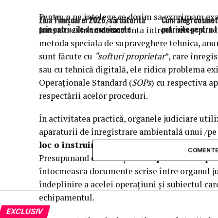
Pentru a ne intelege ce dorim sa exprimam exa
Ziua Timișoarei 2026, sărbătorită
Cum alegi cosmet
prin patru zile de evenimente
potrivite pentru t
facem o extrem de succinta introducere / pune
metoda speciala de supraveghere tehnica, an
sunt făcute cu
“softuri proprietar
”, care înregi
sau cu tehnică digitală, ele ridica problema exi
Operaționale Standard (
SOPs
) cu respectiva ap
respectării acelor proceduri.
În activitatea practică, organele judiciare ut
aparaturii de înregistrare ambientală unui /pe 
loc o instruire a respectivului subiect
cu pr
COMENTE
Presupunand
existența unor proceduri ope
întocmeasca documente scrise între organul ju
îndeplinire a acelei operațiuni și subiectul ca
echipamentul.
EXCLUSIV