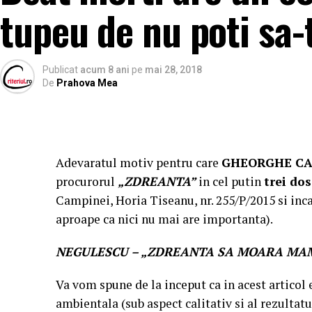
tupeu de nu poti sa-
Publicat
acum 8 ani
pe
mai 28, 2018
De
Prahova Mea
Adevaratul motiv pentru care
GHEORGHE CA
procurorul
„ZDREANTA”
in cel putin
trei do
Campinei, Horia Tiseanu, nr. 255/P/2015 si inc
aproape ca nici nu mai are importanta).
NEGULESCU – „ZDREANTA SA MOARA MAMA
Va vom spune de la inceput ca in acest articol 
ambientala (sub aspect calitativ si al rezultat