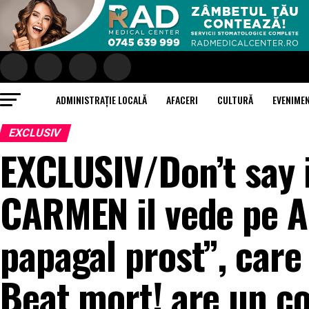
ADMINISTRAȚIE LOCALĂ
AFACERI
CULTURĂ
EVENIME
EXCLUSIV
EXCLUSIV/Don’t say 
CARMEN il vede pe A
papagal prost”, care 
Beat mort! are un c