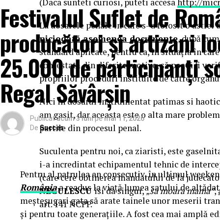
(Daca sunteti curiosi, puteti accesa
http://mic
Festivalul Suflet de Rom
La dosarele penale în care s–a folosit o astfel
producători și artizani lo
niciodată asemenea documente
, după cum
standard aplicate, pentru ca, în situația în ca
25.000 de participanți s
contestată din diferite motive, să poată fi veri
propriilor proceduri instituite de către organul
Regal Săvârșin
Nici in dosarul instrumentat patimas si haoti
am gasit, dar aceasta este o alta mare problem
Publicat
acum 3 luni
pe
mai 11, 2026
partile din procesul penal.
De
Succes
Suculenta pentru noi, ca ziaristi, este gaselnit
i-a incredintat echipamentul tehnic de intercep
Pentru al patrulea an consecutiv, în ultimul weekend
(care cere obtinerea mandatului de la judecator
România
a readus la viață lumea satului de altădată
NEGULESCU
isi da singur,
„sa moara mama”
,
meșteșugari gata să arate tainele unor meserii tran
art. 141 NCPP.
și pentru toate generațiile. A fost cea mai amplă 