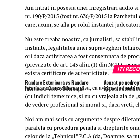
Am intrat in posesia unei inregistrari audio si
nr. 190/P/2015 (fost nr. 636/P/2015 la Parchetul
care, acum, se afla pe rolul instantei judecatore
Nu este treaba noastra, ca jurnalisti, sa stabil
instante, legalitatea unei supravegheri tehnic
ori daca activitatea a fost consemnata de proc
(prevazute de art. 143 alin. (1) din NCPP, respect
ITI RE
exista certificare de autenticitate.
Randare Exterioară vs Randare
Acuzat pe nedrept
Aceasta nu inseamna, insa, ca avem vreo interd
Interioară: Care e Diferența?
îţi poate deveni u
(cu indicii temeinice, si nu cu vrajeala aia de 
de vedere profesional si moral si, daca vreti, ch
Noi am mai scris cu argumente despre diletanti
paralela cu procedura penala si drepturile omulu
celor de la „Tehnicul” P.C.A (da, Doamne, sa nu f