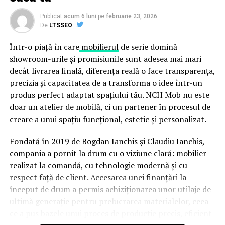
Publicat
acum 6 luni
pe
februarie 23, 2026
De
LTSSEO
Într-o piață în care
mobilierul
de serie domină
showroom-urile și promisiunile sunt adesea mai mari
decât livrarea finală, diferența reală o face transparența,
precizia și capacitatea de a transforma o idee într-un
produs perfect adaptat spațiului tău. NCH Mob nu este
doar un atelier de mobilă, ci un partener în procesul de
creare a unui spațiu funcțional, estetic și personalizat.
Fondată în 2019 de Bogdan Ianchis și Claudiu Ianchis,
compania a pornit la drum cu o viziune clară: mobilier
realizat la comandă, cu tehnologie modernă și cu
respect față de client. Accesarea unei finanțări la
început de drum a permis achiziționarea unor utilaje de
ultimă generație pentru prelucrarea materialelor, ceea
ce a pus bazele unui proces de producție precis, eficient