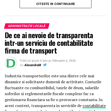
și profesionist.
CITESTE IN CONTINUARE
Mobilier la comandă cu schiță
3D – vezi rezultatul înainte de
ADMINISTRAȚIE LOCALĂ
De ce ai nevoie de transparenta
execuție
intr-un serviciu de contabilitate
Unul dintre cele mai importante avantaje oferite de
firma de transport
NCH Mob este realizarea unei schițe 3D pentru fiecare
proiect de mobilier la comandă. Această etapă este
Publicat
acum 6 luni
pe
februarie 6, 2026
esențială pentru că îți permite să vezi exact cum va
De
AlexandraM
arăta mobila înainte de a intra în producție.
Industria transporturilor este una dintre cele mai
Prin randarea 3D poți analiza:
dinamice si solicitante domenii de activitate. Costurile
fluctuante cu combustibilul, taxele de drum, salariile
numărul și forma fronturilor
soferilor si reglementarile fiscale complexe fac ca
gestionarea financiara sa fie o provocare constanta. In
structura internă a corpurilor
acest context, transparenta in serviciile de
contabilitate
proporțiile în raport cu spațiul disponibil