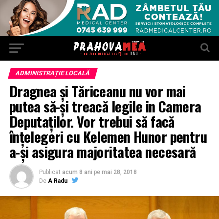
ADMINISTRAȚIE LOCALĂ
Dragnea şi Tăriceanu nu vor mai
putea să-şi treacă legile in Camera
Deputaţilor. Vor trebui să facă
înţelegeri cu Kelemen Hunor pentru
a-şi asigura majoritatea necesară
Publicat
acum 8 ani
pe
mai 28, 2018
De
A Radu