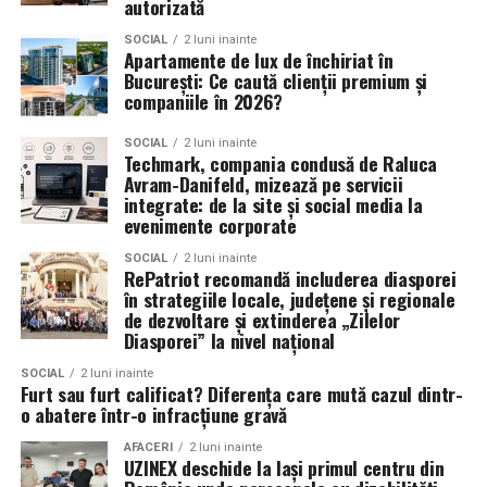
biodisponibilitate superioara, absorbtie rapida si
autorizată
bucătării moderne sau clasice
protectie in timpul tranzitului digestiv.
SOCIAL
2 luni inainte
dressing-uri și spații de depozitare
Apartamente de lux de închiriat în
București: Ce caută clienții premium și
Life Protect – complex antioxidanti pentru protectia
mobilier pentru living
companiile în 2026?
celulara si reducerea stresului oxidativ;
birouri și spații comerciale
TMG (Trimethylglycine) – sustine functia hepatica
SOCIAL
2 luni inainte
mobilier pentru dormitor
Techmark, compania condusă de Raluca
si metilarea celulara (reglarea chimica a activitatii
Avram-Danifeld, mizează pe servicii
genelor);
Fiecare proiect pornește de la măsurători precise și de la
integrate: de la site și social media la
evenimente corporate
o discuție detaliată cu clientul. Astfel, rezultatul final
Chanca Piedra – extract herbal pentru sanatatea
reflectă atât nevoile funcționale, cât și stilul dorit.
renala si digestiva;
SOCIAL
2 luni inainte
RePatriot recomandă includerea diasporei
în strategiile locale, județene și regionale
Tribulus Terrestris – sprijina echilibrul hormonal si
Mobilierul realizat la comandă optimizează spațiul,
de dezvoltare și extinderea „Zilelor
performanta fizica;
valorifică fiecare centimetru disponibil și creează un
Diasporei” la nivel național
ambient armonios.
L‑Tyrosine – aminoacid esential pentru
SOCIAL
2 luni inainte
concentratie, buna dispozitie si gestionarea
Furt sau furt calificat? Diferența care mută cazul dintr-
o abatere într-o infracțiune gravă
stresului.
De ce să alegi NCH Mob pentru
AFACERI
2 luni inainte
Toate aceste produse sunt fabricate in Romania,
mobilier la comandă
UZINEX deschide la Iași primul centru din
la standarde internationale GMP, si se adreseaza