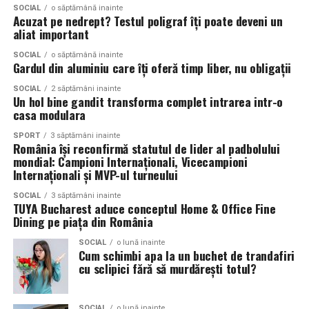
preventie si vitalitate pe termen lung. Cu o formula
un avantaj strategic.
SOCIAL
o săptămână inainte
Această flexibilitate simplifică procesul și oferă confort,
completa, pura si fabricata conform celor mai stricte
Acuzat pe nedrept? Testul poligraf îţi poate deveni un
mai ales în cazul proiectelor complexe sau al
aliat important
standarde GMP, Life Protect poate insoti pe fiecare
In final, transparenta nu este doar o calitate dorita, ci o
investițiilor mai mari în mobilier personalizat.
dintre noi intr-o viata sanatoasa si indelungata.
necesitate. Pentru o firma de transport, ea inseamna
SOCIAL
o săptămână inainte
Gardul din aluminiu care îți oferă timp liber, nu obligații
control, siguranta si directie clara — elemente esentiale
Mobilier personalizat fără limite
pentru performanta si crestere durabila.
SOCIAL
2 săptămâni inainte
Un hol bine gandit transforma complet intrarea intr-o
casa modulara
– la NCH Mob nu există „nu se
SPORT
3 săptămâni inainte
poate”
România își reconfirmă statutul de lider al padbolului
mondial: Campioni Internaționali, Vicecampioni
Internaționali și MVP-ul turneului
Deschiderea către inovație este un principiu de bază. În
cadrul NCH Mob, fiecare proiect este tratat individual,
SOCIAL
3 săptămâni inainte
TUYA Bucharest aduce conceptul Home & Office Fine
iar soluțiile sunt adaptate în funcție de spațiu și cerințe.
Dining pe piața din România
Nu există răspunsul „nu se poate”. Există doar căutarea
SOCIAL
o lună inainte
Cum schimbi apa la un buchet de trandafiri
unei variante tehnice mai bune.
cu sclipici fără să murdărești totul?
Cum ajuta suplimentele in longevitate si bunastare
Fie că este vorba despre:
SOCIAL
o lună inainte