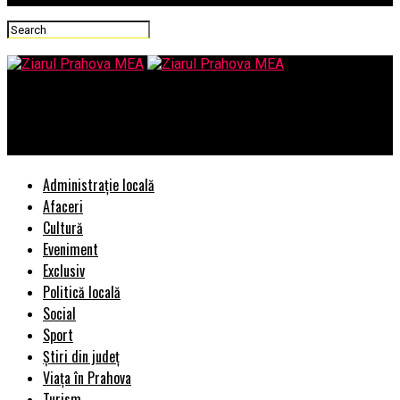
Ziarul Prahova MEA
Rares Bogdan se da afara singur. Din fratie
Administrație locală
Afaceri
Cultură
Eveniment
Exclusiv
Politică locală
Social
Sport
Știri din județ
Viața în Prahova
Turism