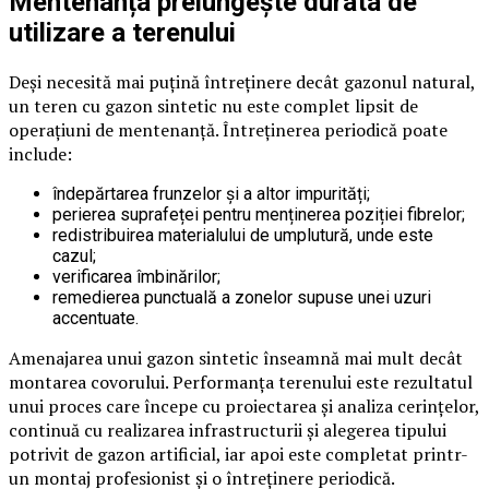
Mentenanța prelungește durata de
utilizare a terenului
Deși necesită mai puțină întreținere decât gazonul natural,
un teren cu gazon sintetic nu este complet lipsit de
operațiuni de mentenanță. Întreținerea periodică poate
include:
îndepărtarea frunzelor și a altor impurități;
perierea suprafeței pentru menținerea poziției fibrelor;
redistribuirea materialului de umplutură, unde este
cazul;
verificarea îmbinărilor;
remedierea punctuală a zonelor supuse unei uzuri
accentuate.
Amenajarea unui gazon sintetic înseamnă mai mult decât
montarea covorului. Performanța terenului este rezultatul
unui proces care începe cu proiectarea și analiza cerințelor,
continuă cu realizarea infrastructurii și alegerea tipului
potrivit de gazon artificial, iar apoi este completat printr-
un montaj profesionist și o întreținere periodică.