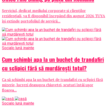
Serviciul, dedicat mediului corporate și clienților
rezidențiali, va fi disponibil începând din august 2026 TUYA
își extinde portofoliul de servicii...
Social
o lună inainte
Cum schimbi apa la un buchet de trandafiri
cu sclipici fără să murdărești totul?
Ca să schimbi apa la un buchet de trandafiri cu sclipici fără
mizerie, lucrezi deasupra chiuvetei, scuturi întâi ușor
floarea...
Social
o lună inainte