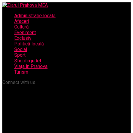
Administrație locală
Afaceri
Cultură
Eveniment
Exclusiv
Politică locală
Social
Sport
Știri din județ
Viața în Prahova
Turism
Connect with us