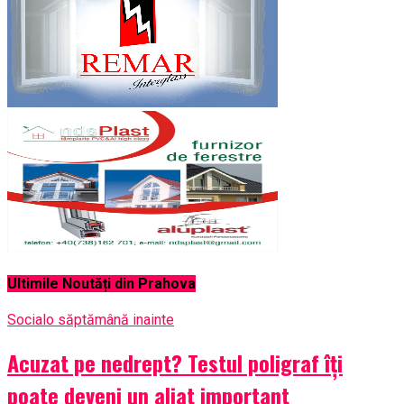
Ultimile Noutăți din Prahova
Social
o săptămână inainte
Acuzat pe nedrept? Testul poligraf îţi
poate deveni un aliat important