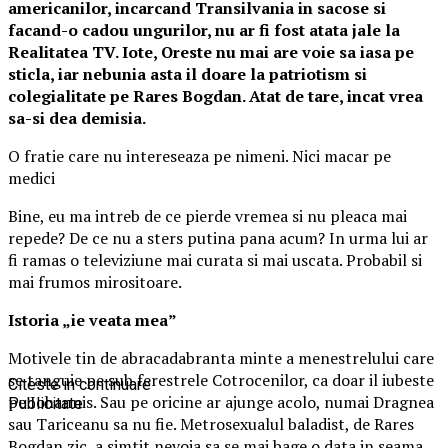
americanilor, incarcand Transilvania in sacose si
facand-o cadou ungurilor, nu ar fi fost atata jale la
Realitatea TV. Iote, Oreste nu mai are voie sa iasa pe
sticla, iar nebunia asta il doare la patriotism si
colegialitate pe Rares Bogdan. Atat de tare, incat vrea
sa-si dea demisia.
O fratie care nu intereseaza pe nimeni. Nici macar pe
medici
Bine, eu ma intreb de ce pierde vremea si nu pleaca mai
repede? De ce nu a sters putina pana acum? In urma lui ar
fi ramas o televiziune mai curata si mai uscata. Probabil si
mai frumos mirositoare.
Istoria „ie veata mea”
Motivele tin de abracadabranta minte a menestrelului care
se tanguie pe sub ferestrele Cotrocenilor, ca doar il iubeste
Citeste in continuare
pe Iohannis. Sau pe oricine ar ajunge acolo, numai Dragnea
Publicitate
sau Tariceanu sa nu fie. Metrosexualul baladist, de Rares
Bogdan zic, a simtit nevoia sa se mai bage o data in seama,