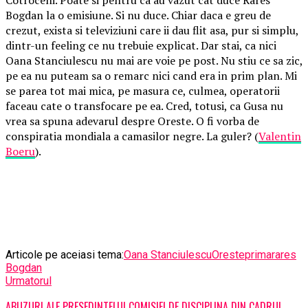
Bogdan la o emisiune. Si nu duce. Chiar daca e greu de
crezut, exista si televiziuni care ii dau flit asa, pur si simplu,
dintr-un feeling ce nu trebuie explicat. Dar stai, ca nici
Oana Stanciulescu nu mai are voie pe post. Nu stiu ce sa zic,
pe ea nu puteam sa o remarc nici cand era in prim plan. Mi
se parea tot mai mica, pe masura ce, culmea, operatorii
faceau cate o transfocare pe ea. Cred, totusi, ca Gusa nu
vrea sa spuna adevarul despre Oreste. O fi vorba de
conspiratia mondiala a camasilor negre. La guler? (
Valentin
Boeru
).
Articole pe aceiasi tema:
Oana Stanciulescu
Oreste
prima
rares
Bogdan
Urmatorul
ABUZURI ALE PRESEDINTELUI COMISIEI DE DISCIPLINA DIN CADRUL