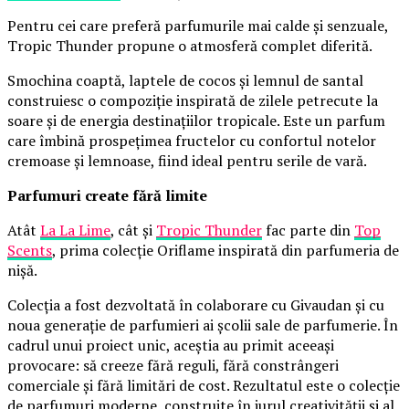
Pentru cei care preferă parfumurile mai calde și senzuale,
Tropic Thunder propune o atmosferă complet diferită.
Smochina coaptă, laptele de cocos și lemnul de santal
construiesc o compoziție inspirată de zilele petrecute la
soare și de energia destinațiilor tropicale. Este un parfum
care îmbină prospețimea fructelor cu confortul notelor
cremoase și lemnoase, fiind ideal pentru serile de vară.
Parfumuri create fără limite
Atât
La La Lime
, cât și
Tropic Thunder
fac parte din
Top
Scents
, prima colecție Oriflame inspirată din parfumeria de
nișă.
Colecția a fost dezvoltată în colaborare cu Givaudan și cu
noua generație de parfumieri ai școlii sale de parfumerie. În
cadrul unui proiect unic, aceștia au primit aceeași
provocare: să creeze fără reguli, fără constrângeri
comerciale și fără limitări de cost. Rezultatul este o colecție
de parfumuri moderne, construite în jurul creativității și al