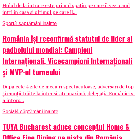
Holul de la intrare este primul spatiu pe care il vezi cand
intri in casa si ultimul pe care il...
Sport
3 săptămâni inainte
România își reconfirmă statutul de lider al
padbolului mondial: Campioni
Internaționali, Vicecampioni Internaționali
și MVP-ul turneului
După cele 4 zile de meciuri spectaculoase, adversari de top
și emoții trăite la intensitate maximă, delegația României s-
a întors...
Social
4 săptămâni inainte
TUYA Bucharest aduce conceptul Home &
Office Fine Dining pe piața din România