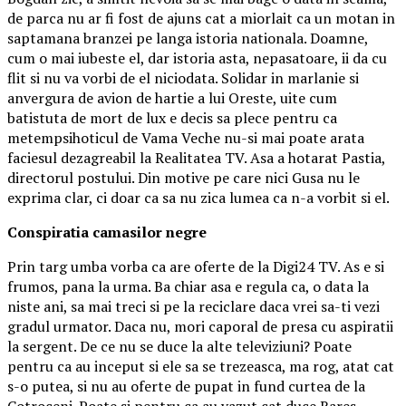
de parca nu ar fi fost de ajuns cat a miorlait ca un motan in
saptamana branzei pe langa istoria nationala. Doamne,
cum o mai iubeste el, dar istoria asta, nepasatoare, ii da cu
flit si nu va vorbi de el niciodata. Solidar in marlanie si
anvergura de avion de hartie a lui Oreste, uite cum
batistuta de mort de lux e decis sa plece pentru ca
metempsihoticul de Vama Veche nu-si mai poate arata
faciesul dezagreabil la Realitatea TV. Asa a hotarat Pastia,
directorul postului. Din motive pe care nici Gusa nu le
exprima clar, ci doar ca sa nu zica lumea ca n-a vorbit si el.
Conspiratia camasilor negre
Prin targ umba vorba ca are oferte de la Digi24 TV. As e si
frumos, pana la urma. Ba chiar asa e regula ca, o data la
niste ani, sa mai treci si pe la reciclare daca vrei sa-ti vezi
gradul urmator. Daca nu, mori caporal de presa cu aspiratii
la sergent. De ce nu se duce la alte televiziuni? Poate
pentru ca au inceput si ele sa se trezeasca, ma rog, atat cat
s-o putea, si nu au oferte de pupat in fund curtea de la
Cotroceni. Poate si pentru ca au vazut cat duce Rares