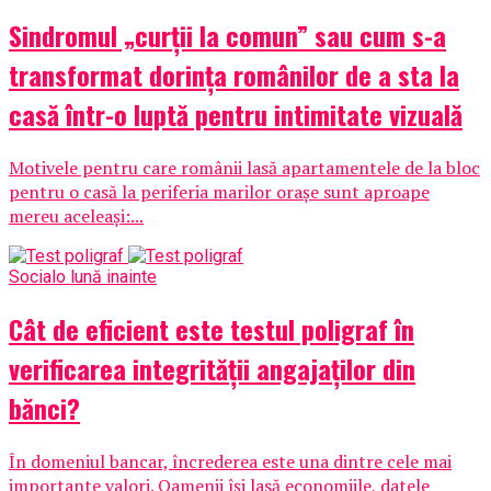
Sindromul „curții la comun” sau cum s-a
transformat dorința românilor de a sta la
casă într-o luptă pentru intimitate vizuală
Motivele pentru care românii lasă apartamentele de la bloc
pentru o casă la periferia marilor orașe sunt aproape
mereu aceleași:...
Social
o lună inainte
Cât de eficient este testul poligraf în
verificarea integrității angajaților din
bănci?
În domeniul bancar, încrederea este una dintre cele mai
importante valori. Oamenii își lasă economiile, datele