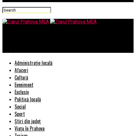
Ziarul Prahova MEA
Rareş Bogdan, în politică la fel ca în televiziune
Administrație locală
Afaceri
Cultură
Eveniment
Exclusiv
Politică locală
Social
Sport
Știri din județ
Viața în Prahova
Turism