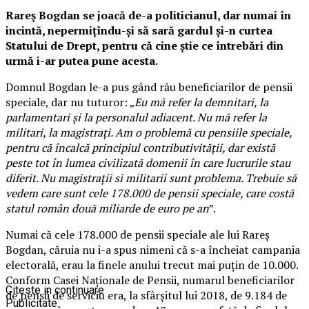
Rareş Bogdan se joacă de-a politicianul, dar numai în
incintă, nepermiţîndu-şi să sară gardul şi-n curtea
Statului de Drept, pentru că cine ştie ce întrebări din
urmă i-ar putea pune acesta.
Domnul Bogdan le-a pus gând rău beneficiarilor de pensii
speciale, dar nu tuturor: „
Eu mă refer la demnitari, la
parlamentari și la personalul adiacent. Nu mă refer la
militari, la magistrați. Am o problemă cu pensiile speciale,
pentru că încalcă principiul contributivității, dar există
peste tot în lumea civilizată domenii în care lucrurile stau
diferit. Nu magistrații si militarii sunt problema. Trebuie să
vedem care sunt cele 178.000 de pensii speciale, care costă
statul român două miliarde de euro pe an
”.
Numai că cele 178.000 de pensii speciale ale lui Rareş
Bogdan, căruia nu i-a spus nimeni că s-a încheiat campania
electorală, erau la finele anului trecut mai puţin de 10.000.
Conform Casei Naţionale de Pensii, numarul beneficiarilor
Citeste in continuare
de pensii de serviciu era, la sfârşitul lui 2018, de 9.184 de
Publicitate