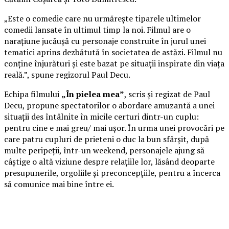
„Este o comedie care nu urmărește tiparele ultimelor
comedii lansate în ultimul timp la noi. Filmul are o
narațiune jucăușă cu personaje construite în jurul unei
tematici aprins dezbătută în societatea de astăzi. Filmul nu
conține înjurături și este bazat pe situații inspirate din viața
reală.”, spune regizorul Paul Decu.
Echipa filmului
„În pielea mea”
, scris și regizat de Paul
Decu, propune spectatorilor o abordare amuzantă a unei
situații des întâlnite în micile certuri dintr-un cuplu:
pentru cine e mai greu/ mai ușor. În urma unei provocări pe
care patru cupluri de prieteni o duc la bun sfârșit, după
multe peripeții, într-un weekend, personajele ajung să
câștige o altă viziune despre relațiile lor, lăsând deoparte
presupunerile, orgoliile și preconcepțiile, pentru a încerca
să comunice mai bine între ei.