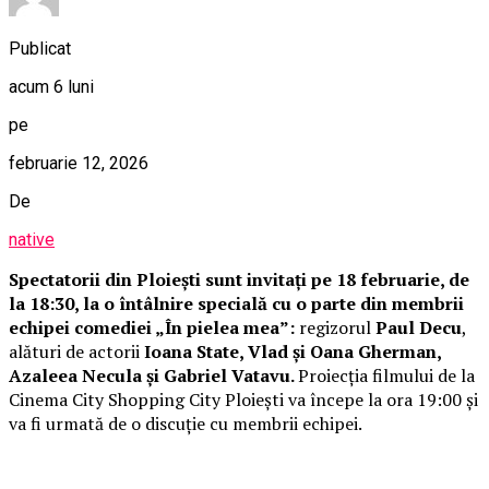
Publicat
acum 6 luni
pe
februarie 12, 2026
De
native
Spectatorii din Ploiești sunt invitați pe 18 februarie, de
la 18:30, la o întâlnire specială cu o parte din membrii
echipei comediei „În pielea mea”:
regizorul
Paul Decu
,
alături de actorii
Ioana State, Vlad și Oana Gherman,
Azaleea Necula și Gabriel Vatavu.
Proiecția filmului de la
Cinema City Shopping City Ploiești va începe la ora 19:00 și
va fi urmată de o discuție cu membrii echipei.