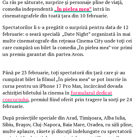
Cu râs pe săturate, surprize și personaje pline de viață,
comedia independentă
„În pielea mea”
intră în
cinematografele din toată țara din 10 februarie.
Spectatorilor li s-a pregătit o surpriză pentru data de 12
februarie: o seară specială „Date Night” organizată în mai
multe cinematografe din rețeaua Cinema City unde toți cei
care cumpără un bilet la comedia „În pielea mea” vor primi
un premiu garantat din partea Avon.
Până pe 23 februarie, toți spectatorii din țară care și-au
cumpărat bilet la filmul „În pielea mea” se pot înscrie în
cursa pentru un iPhone 17 Pro Max, încărcând dovada
achiziției biletului la cinema în
formularul dedicat
concursului
, premiul fiind oferit prin tragere la sorți pe 24
februarie.
După proiecțiile speciale din Arad, Timișoara, Alba Iulia,
Sibiu, Brașov, Cluj-Napoca, Baia Mare, Oradea, cu săli pline,
multe aplauze, râsete și discuții îndelungate cu spectatorii