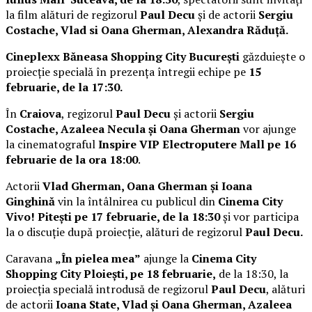
la film alături de regizorul
Paul Decu
și de actorii
Sergiu
Costache, Vlad si Oana Gherman, Alexandra Răduță.
Cineplexx Băneasa Shopping City București
găzduiește o
proiecție specială în prezența întregii echipe pe
15
februarie, de la 17:30.
În
Craiova
, regizorul
Paul Decu
și actorii
Sergiu
Costache, Azaleea Necula și Oana Gherman
vor ajunge
la cinematograful
Inspire VIP Electroputere Mall pe 16
februarie de la ora 18:00
.
Actorii
Vlad Gherman, Oana Gherman și Ioana
Ginghină
vin la întâlnirea cu publicul din
Cinema City
Vivo! Pitești pe 17 februarie, de la 18:30
și vor participa
la o discuție după proiecție, alături de regizorul
Paul Decu.
Caravana
„În pielea mea”
ajunge la
Cinema City
Shopping City Ploiești, pe 18 februarie,
de la 18:30, la
proiecția specială introdusă de regizorul
Paul Decu
, alături
de actorii
Ioana State, Vlad și Oana Gherman, Azaleea