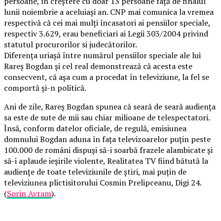
persoane, în creştere cu doar 13 persoane faţă de finalul
lunii noiembrie a aceluiaşi an. CNP mai comunica la vremea
respectivă că cei mai mulţi încasatori ai pensiilor speciale,
respectiv 3.629, erau beneficiari ai Legii 303/2004 privind
statutul procurorilor si judecătorilor.
Diferenţa uriaşă între numărul pensiilor speciale ale lui
Rareş Bogdan şi cel real demonstrează că acesta este
consecvent, că aşa cum a procedat în televiziune, la fel se
comportă şi-n politică.
Ani de zile, Rareş Bogdan spunea că seară de seară audienţa
sa este de sute de mii sau chiar milioane de telespectatori.
Însă, conform datelor oficiale, de regulă, emisiunea
domnului Bogdan aduna în faţa televizoarelor puţin peste
100.000 de români dispuşi să-i soarbă frazele alambicate şi
să-i aplaude ieşirile violente, Realitatea TV fiind bătută la
audienţe de toate televiziunile de ştiri, mai puţin de
televiziunea plictisitorului Cosmin Prelipceanu, Digi 24.
(
Sorin Avram
).