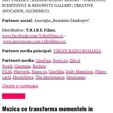
SCEMTOVICI & BENOWITZ GALLERY; CREATIVE
AVOCADOS; ALCHEMICO.
Partener social
: Asociația „România Zâmbește”.
Distribuitor:
T.R.I.B.E. Films
.
www.facebook.com/TribeFilms.ro
–
www.instagram.com/tribefilms.ro/
Partener media principal
:
VIRGIN RADIO ROMANIA
Parteneri media
:
CineFan
,
News.ro
,
Zile și
Nopți
,
Cinemap
,
Revista
FILM
,
Playtech
,
Happ.ro
,
Cinefilia
,
Daily Magazine
,
Filme-
carti
,
MovieNews
,
The Movienator
,
Munteanu
.
Citeste in continuare
Eveniment
Muzica ce transforma momentele in