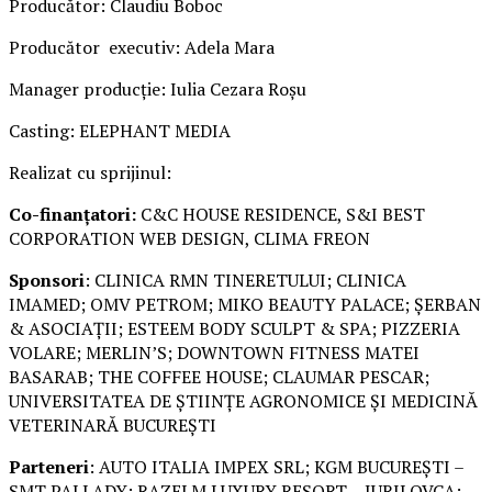
Producător: Claudiu Boboc
Producător executiv: Adela Mara
Manager producție: Iulia Cezara Roșu
Casting: ELEPHANT MEDIA
Realizat cu sprijinul:
Co-finanțatori:
C&C HOUSE RESIDENCE, S&I BEST
CORPORATION WEB DESIGN, CLIMA FREON
Sponsori
: CLINICA RMN TINERETULUI; CLINICA
IMAMED; OMV PETROM; MIKO BEAUTY PALACE; ȘERBAN
& ASOCIAȚII; ESTEEM BODY SCULPT & SPA; PIZZERIA
VOLARE; MERLIN’S; DOWNTOWN FITNESS MATEI
BASARAB; THE COFFEE HOUSE; CLAUMAR PESCAR;
UNIVERSITATEA DE ȘTIINȚE AGRONOMICE ȘI MEDICINĂ
VETERINARĂ BUCUREȘTI
Parteneri
: AUTO ITALIA IMPEX SRL; KGM BUCUREȘTI –
SMT PALLADY; RAZELM LUXURY RESORT – JURILOVCA;