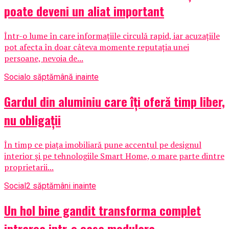
poate deveni un aliat important
Într-o lume în care informațiile circulă rapid, iar acuzațiile
pot afecta în doar câteva momente reputația unei
persoane, nevoia de...
Social
o săptămână inainte
Gardul din aluminiu care îți oferă timp liber,
nu obligații
În timp ce piața imobiliară pune accentul pe designul
interior și pe tehnologiile Smart Home, o mare parte dintre
proprietarii...
Social
2 săptămâni inainte
Un hol bine gandit transforma complet
intrarea intr-o casa modulara