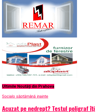
Ultimile Noutăți din Prahova
Social
o săptămână inainte
Acuzat pe nedrept? Testul poligraf îţi