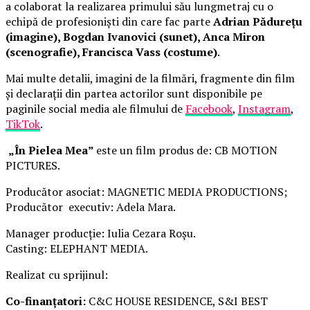
a colaborat la realizarea primului său lungmetraj cu o
echipă de profesioniști din care fac parte
Adrian Pădurețu
(imagine), Bogdan Ivanovici (sunet), Anca Miron
(scenografie), Francisca Vass (costume)
.
Mai multe detalii, imagini de la filmări, fragmente din film
și declarații din partea actorilor sunt disponibile pe
paginile social media ale filmului de
Facebook
,
Instagram
,
TikTok
.
„În Pielea Mea”
este un film produs de: CB MOTION
PICTURES.
Producător asociat: MAGNETIC MEDIA PRODUCTIONS;
Producător executiv: Adela Mara.
Manager producție: Iulia Cezara Roșu.
Casting: ELEPHANT MEDIA.
Realizat cu sprijinul:
Co-finanțatori:
C&C HOUSE RESIDENCE, S&I BEST