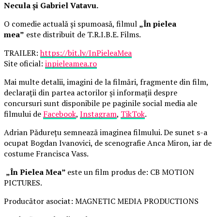
Necula și Gabriel Vatavu.
O comedie actuală și spumoasă, filmul
„În pielea
mea”
este distribuit de T.R.I.B.E. Films.
TRAILER:
https://bit.ly/InPieleaMea
Site oficial:
inpieleamea.ro
Mai multe detalii, imagini de la filmări, fragmente din film,
declarații din partea actorilor și informații despre
concursuri sunt disponibile pe paginile social media ale
filmului de
Facebook
,
Instagram
,
TikTok
.
Adrian Pădurețu semnează imaginea filmului. De sunet s-a
ocupat Bogdan Ivanovici, de scenografie Anca Miron, iar de
costume Francisca Vass.
„În Pielea Mea”
este un film produs de: CB MOTION
PICTURES.
Producător asociat: MAGNETIC MEDIA PRODUCTIONS