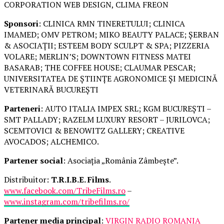
CORPORATION WEB DESIGN, CLIMA FREON
Sponsori
: CLINICA RMN TINERETULUI; CLINICA
IMAMED; OMV PETROM; MIKO BEAUTY PALACE; ȘERBAN
& ASOCIAȚII; ESTEEM BODY SCULPT & SPA; PIZZERIA
VOLARE; MERLIN’S; DOWNTOWN FITNESS MATEI
BASARAB; THE COFFEE HOUSE; CLAUMAR PESCAR;
UNIVERSITATEA DE ȘTIINȚE AGRONOMICE ȘI MEDICINĂ
VETERINARĂ BUCUREȘTI
Parteneri
: AUTO ITALIA IMPEX SRL; KGM BUCUREȘTI –
SMT PALLADY; RAZELM LUXURY RESORT – JURILOVCA;
SCEMTOVICI & BENOWITZ GALLERY; CREATIVE
AVOCADOS; ALCHEMICO.
Partener social
: Asociația „România Zâmbește”.
Distribuitor:
T.R.I.B.E. Films
.
www.facebook.com/TribeFilms.ro
–
www.instagram.com/tribefilms.ro/
Partener media principal
:
VIRGIN RADIO ROMANIA