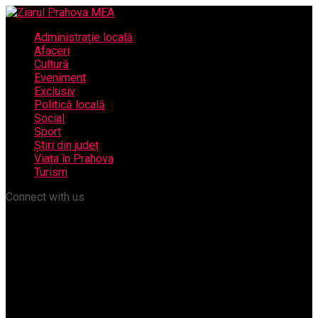
Administrație locală
Afaceri
Cultură
Eveniment
Exclusiv
Politică locală
Social
Sport
Știri din județ
Viața în Prahova
Turism
Connect with us