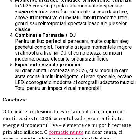
In 2026 cresc in popularitate momentele speciale:
vioara electrica, saxofon, momente cu acordeon live,
show-uri interactive cu invitatii, mixuri moderne intre
genuri sau reinterpretari spectaculoase ale pieselor
clasice.
Combinatia Formatie + DJ
Pentru un flux perfect al petrecerii, multe cupluri aleg
pachetul complet. Formatia asigura momentele majore
si atmosfera live, iar DJ-ul completeaza cu mixuri
moderne, pauze elegante si transiztii fluide.
Experiente vizuale premium
Nu doar sunetul conteaza in 2026, ci si modul in care
arata scena: lumini inteligente, efecte speciale, ecrane
LED, scenografie moderna si coregrafii adaptate muzicii.
Totul pentru un impact vizual memorabil.
Concluzie
O formatie profesionista este, fara indoiala, inima unei
nunti reusite. In 2026, accentul cade pe autenticitate,
energie si momentul live – elemente ce nu pot fi recreate
prin alte mijloace. O
formatie nunta
nu doar canta, ci
creeaza emotii, aduna oamenii pe ringul de dans si