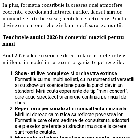
In plus, formatia contribuie la crearea unei atmosfere
coerente, coordonand intrarea mirilor, dansul mirilor,
momentele artistice si segmentele de petrecere. Practic,
devine un partener cheie in buna desfasurare a nuntii.
Tendintele anului 2026 in domeniul muzicii pentru
nunti
Anul 2026 aduce o serie de directii clare in preferintele
mirilor si in modul in care sunt organizate petrecerile:
Show-uri live complexe si orchestra extinsa
Formatiile cu mai multi solisti, cu instrumentisti versatili
si cu show-uri scenice bine puse la punct devin un
standard. Mirii cauta experiente de tip “mini-concert”,
care aduc spectacol si energie continua pe ringul de
dans.
Repertoriu personalizat si consultanta muzicala
Mirii isi doresc ca muzica sa reflecte povestea lor.
Formatiile care ofera sedinte de consultanta, adaptari
ale pieselor preferate si structuri muzicale la cerere
sunt foarte cautate.
Momente artistice tematice si momente-surpriza