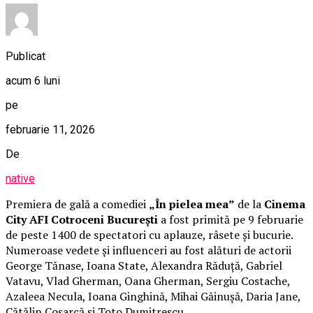
Publicat
acum 6 luni
pe
februarie 11, 2026
De
native
Premiera de gală a comediei
„În pielea mea”
de la
Cinema
City AFI Cotroceni București
a fost primită pe 9 februarie
de peste 1400 de spectatori cu aplauze, râsete și bucurie.
Numeroase vedete și influenceri au fost alături de actorii
George Tănase, Ioana State, Alexandra Răduță, Gabriel
Vatavu, Vlad Gherman, Oana Gherman, Sergiu Costache,
Azaleea Necula, Ioana Ginghină, Mihai Găinușă, Daria Jane,
Cătălin Coșarcă și Toto Dumitrescu.