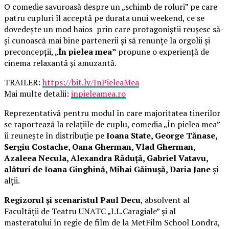
O comedie savuroasă despre un „schimb de roluri” pe care
patru cupluri îl acceptă pe durata unui weekend, ce se
dovedește un mod haios prin care protagoniștii reușesc să-
și cunoască mai bine partenerii și să renunțe la orgolii și
preconcepții, „
În pielea mea”
propune o experiență de
cinema relaxantă și amuzantă.
TRAILER:
https://bit.ly/InPieleaMea
Mai multe detalii:
inpieleamea.ro
Reprezentativă pentru modul în care majoritatea tinerilor
se raportează la relațiile de cuplu, comedia „În pielea mea”
îi reunește în distribuție pe
Ioana State, George Tănase,
Sergiu Costache, Oana Gherman, Vlad Gherman,
Azaleea Necula, Alexandra Răduță, Gabriel Vatavu,
alături de Ioana Ginghină, Mihai Găinușă, Daria Jane
și
alții.
Regizorul și scenaristul Paul Decu
, absolvent al
Facultății de Teatru UNATC „I.L.Caragiale” și al
masteratului în regie de film de la MetFilm School Londra,