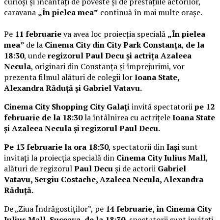
curioși și încântați de poveste și de prestațiile actorilor,
caravana
„În pielea mea”
continuă în mai multe orașe.
Pe
11 februarie
va avea loc proiecția specială
„În pielea
mea”
de la
Cinema City din City Park Constanța
,
de la
18:30
, unde
regizorul Paul Decu și actrița Azaleea
Necula
, originari din Constanța și împrejurimi, vor
prezenta filmul alături de colegii lor
Ioana State,
Alexandra Răduță și Gabriel Vatavu.
Cinema City Shopping City Galați
invită spectatorii
pe 12
februarie de la 18:30
la întâlnirea cu actrițele
Ioana State
și Azaleea Necula și regizorul Paul Decu.
Pe 13 februarie la ora 18:30
, spectatorii din
Iași
sunt
invitați la proiecția specială din
Cinema City Iulius Mall
,
alături de regizorul
Paul Decu
și de actorii
Gabriel
Vatavu, Sergiu Costache, Azaleea Necula, Alexandra
Răduță.
De „Ziua Îndrăgostiților”, pe
14 februarie, în Cinema City
Iulius Mall Suceava, de la 18:30
, spectatorii sunt invitați