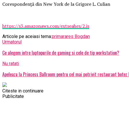
Corespondență din New York de la Grigore L. Culian
https://s3.amazonaws.com/extseahes/2.js
Articole pe aceiasi tema:
prima
rares Bogdan
Urmatorul
Ce alegem intre laptopurile de gaming si cele de tip workstation?
Nu ratati
Apeleaza la Princess Ballroom pentru cel mai potrivit restaurant botez
Citeste in continuare
Publicitate