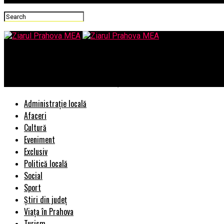
Ziarul Prahova MEA
Protocolul copy/paste al lui Rareș Bogdan
Administrație locală
Afaceri
Cultură
Eveniment
Exclusiv
Politică locală
Social
Sport
Știri din județ
Viața în Prahova
Turism