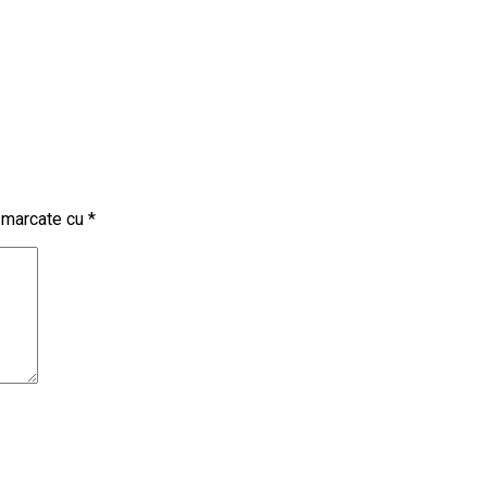
t marcate cu
*