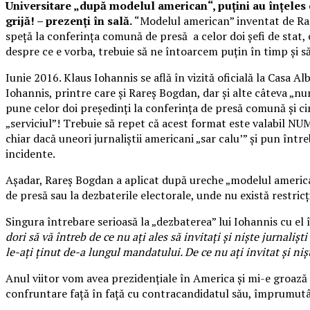
Universitare „după modelul american“, puțini au înțeles că
grijă! – prezenți în sală.
“Modelul american” inventat de Ra
speță la conferința comună de presă a celor doi șefi de stat, 
despre ce e vorba, trebuie să ne întoarcem puțin în timp și
Iunie 2016. Klaus Iohannis se află în vizită oficială la Casa 
Iohannis, printre care și Rareș Bogdan, dar și alte câteva „n
pune celor doi președinți la conferința de presă comună și cin
„serviciul”! Trebuie să repet că acest format este valabil N
chiar dacă uneori jurnaliștii americani „sar calu’” și pun într
incidente.
Așadar, Rareș Bogdan a aplicat după ureche „modelul america
de presă sau la dezbaterile electorale, unde nu există restricț
Singura întrebare serioasă la „dezbaterea” lui Iohannis cu el 
dori să vă întreb de ce nu ați ales să invitați şi nişte jurnali
le-ați ţinut de-a lungul mandatului. De ce nu ați invitat şi niş
Anul viitor vom avea prezidențiale în America și mi-e groază
confruntare față în față cu contracandidatul său, împrumutâ