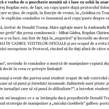
 e vorba de o șmecherie menită să-i lase cu ochii în soare 
reș Bogdan este, de fapt, un copy/paste după protocolul fo
care se ține, de regulă, în funcție de vreme, în „Grădina cu Tra
 să le explicăm românilor ce înseamnă acel copy/paste despre c
Albă, invitat de Donald Trump. Mare agitație mare la Ambasada R
ume grele” din presa românească – Mihai Gâdea, Bogdan Chirieac 
e o va face. Am fost de față la „negocieri” și lucrurile au decu
UMAI ÎN CADRUL VIZITELOR OFICIALE și are scopul de a evita tr
ebări necuprinse în Protocol, riscând să fie dați afară de către
n”, servindu-le românilor o mostră de manipulare copiată după
ii decât în ceea ce privește limbajul!
însuși a venit din partea unui student scapat de sub controlul a
şti care să vă pună și întrebări incomode. Subiectele sunt ştiute
te jurnalişti care să vă pună în dificultate?”
, a întrebat studen
 să-mi imaginez ce s-ar întâmpla dacă președintele Donald Trum
nd strategia de manipulare a „micului Goebbels” galben-portoc