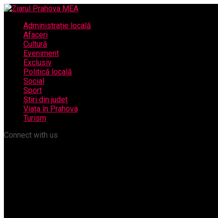
Administrație locală
Afaceri
Cultură
Eveniment
Exclusiv
Politică locală
Social
Sport
Știri din județ
Viața în Prahova
Turism
Connect with us