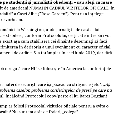
pe studenții și jurnaliștii obedienți – sau aleși cu mare
losit de americani NUMAI |N CADRUL VIZITELOR OFICIALE, în
ndafiri” a Casei Albe (“Rose Garden”). Pentru a înțelege
are vorbeam.
omâniei la Washington, unde jurnaliștii de casă ai lui
– stabilesc, conform Protocolului, ce și câte întrebări vor
rs exact așa cum stabiliseră cei dinainte desemnați să facă
imiterea în derizoriu a unui eveniment cu caracter oficial,
 oamenii de ordine. S-a întâmplat în acel iunie 2019, dar fără
 o regulă care NU se folosește în America la conferințele
rmatei de securiști care își păzeau cu strășnicie șefu’. „
Aş
: problema caselor, problema conferințelor de presă pe care nu
tul, încălcând Protocolul copy/paste al lui Rareș Bogdan!
p ar folosi Protocolul vizitelor oficiale pentru a evita o
aliu! Nu suntem atât de fraieri, „colega”!