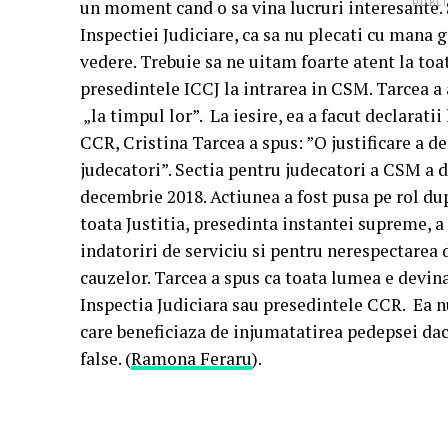
un moment cand o sa vina lucruri interesante. S
PUBLI
Inspectiei Judiciare, ca sa nu plecati cu mana 
vedere. Trebuie sa ne uitam foarte atent la toat
presedintele ICCJ la intrarea in CSM. Tarcea a
„la timpul lor”. La iesire, ea a facut declarati
CCR, Cristina Tarcea a spus: ”O justificare a 
judecatori”. Sectia pentru judecatori a CSM a d
decembrie 2018. Actiunea a fost pusa pe rol d
toata Justitia, presedinta instantei supreme, a
indatoriri de serviciu si pentru nerespectarea d
cauzelor. Tarcea a spus ca toata lumea e devina
Inspectia Judiciara sau presedintele CCR. Ea n
care beneficiaza de injumatatirea pedepsei daca
false. (
Ramona Feraru
).