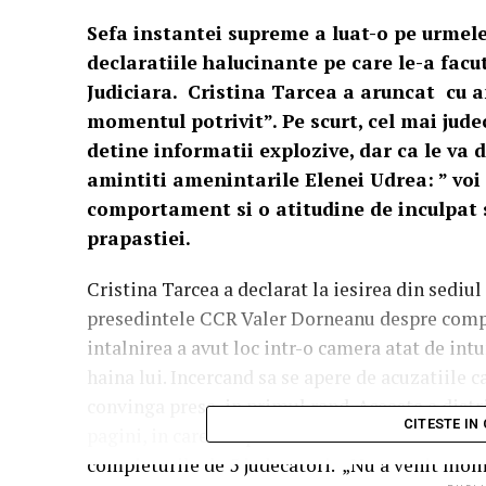
Sefa instantei supreme a luat-o pe urmele 
declaratiile halucinante pe care le-a facut 
Judiciara. Cristina Tarcea a aruncat cu am
momentul potrivit”. Pe scurt, cel mai jude
detine informatii explozive, dar ca le va
amintiti amenintarile Elenei Udrea: ” voi
comportament si o atitudine de inculpat 
prapastiei.
Cristina Tarcea a declarat la iesirea din sediu
presedintele CCR Valer Dorneanu despre comple
intalnirea a avut loc intr-o camera atat de intun
haina lui. Incercand sa se apere de acuzatiile c
convinga presa, in primul rand. Aceasta a dist
CITESTE IN
pagini, in care se apara de acuzatiile aduse desp
completurile de 5 judecatori. „Nu a venit mome