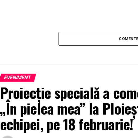
COMENTE
EVENIMENT
Proiecție specială a come
„În pielea mea” la Ploieș
echipei, pe 18 februarie!