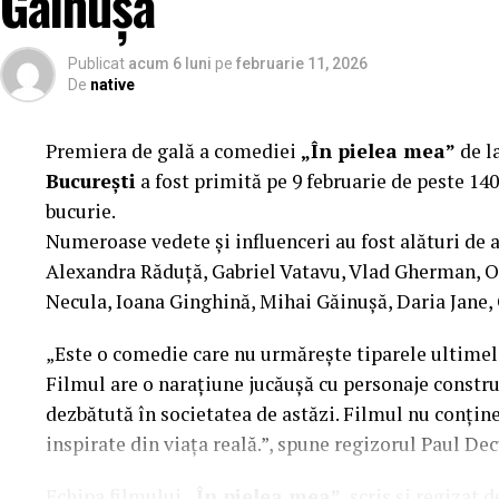
Găinușă
Manager producție: Iulia Cezara Roșu.
Casting: ELEPHANT MEDIA.
Publicat
acum 6 luni
pe
februarie 11, 2026
De
native
Realizat cu sprijinul:
Premiera de gală a comediei
„În pielea mea”
de l
Co-finanțatori:
C&C HOUSE RESIDENCE, S&I BE
București
a fost primită pe 9 februarie de peste 140
FREON
bucurie.
Sponsori
Numeroase vedete și influenceri au fost alături de 
: CLINICA RMN TINERETULUI; CLINIC
PALACE; ȘERBAN & ASOCIAȚII; ESTEEM BODY SC
Alexandra Răduță, Gabriel Vatavu, Vlad Gherman, 
MERLIN’S; DOWNTOWN FITNESS MATEI BASARA
Necula, Ioana Ginghină, Mihai Găinușă, Daria Jane,
PESCAR; UNIVERSITATEA DE ȘTIINȚE AGRONOMI
„Este o comedie care nu urmărește tiparele ultimelo
BUCUREȘTI
Filmul are o narațiune jucăușă cu personaje construi
Parteneri
dezbătută în societatea de astăzi. Filmul nu conține 
: AUTO ITALIA IMPEX SRL; KGM BUCU
RESORT – JURILOVCA; SCEMTOVICI & BENOWITZ
inspirate din viața reală.”, spune regizorul Paul Dec
ALCHEMICO.
Echipa filmului
„În pielea mea”
, scris și regizat