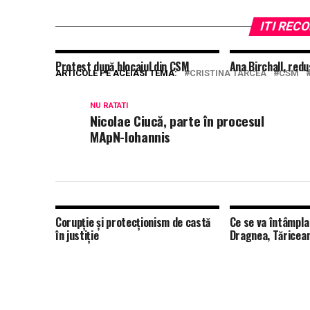
ITI RE
Protest după blocajul din CSM
Ana Birchall, redu
ARTICOLE PE ACEIASI TEMA:
CRISTINA TARCEA
CSM
NU RATATI
Nicolae Ciucă, parte în procesul
MApN-Iohannis
Corupție și protecționism de castă
Ce se va întâmpla 
în justiție
Dragnea, Tăricean