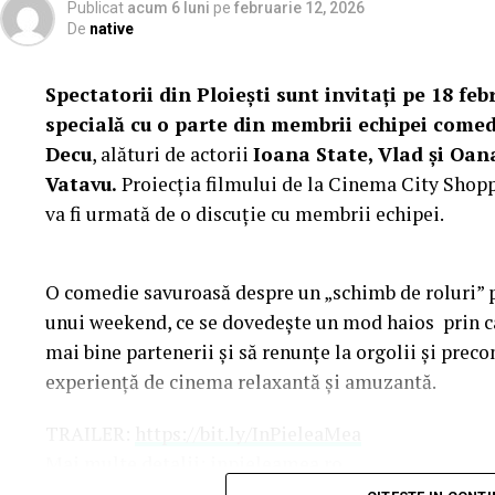
Publicat
acum 6 luni
pe
februarie 12, 2026
De
native
Spectatorii din Ploiești sunt invitați pe 18 febr
specială cu o parte din membrii echipei comed
Decu
, alături de actorii
Ioana State, Vlad și Oan
Vatavu.
Proiecția filmului de la Cinema City Shoppi
va fi urmată de o discuție cu membrii echipei.
O comedie savuroasă despre un „schimb de roluri” pe
unui weekend, ce se dovedește un mod haios prin ca
mai bine partenerii și să renunțe la orgolii și precon
experiență de cinema relaxantă și amuzantă.
TRAILER:
https://bit.ly/InPieleaMea
Mai multe detalii:
inpieleamea.ro