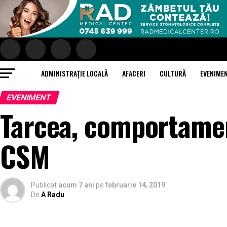
ADMINISTRAȚIE LOCALĂ
AFACERI
CULTURĂ
EVENIME
EVENIMENT
Tarcea, comportamen
CSM
Publicat
acum 7 ani
pe
februarie 14, 2019
De
A Radu