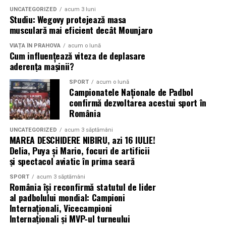
UNCATEGORIZED
acum 3 luni
Studiu: Wegovy protejează masa
musculară mai eficient decât Mounjaro
VIAȚA ÎN PRAHOVA
acum o lună
Cum influențează viteza de deplasare
aderența mașinii?
SPORT
acum o lună
Campionatele Naționale de Padbol
confirmă dezvoltarea acestui sport în
România
UNCATEGORIZED
acum 3 săptămâni
MAREA DESCHIDERE NIBIRU, azi 16 IULIE!
Delia, Puya și Mario, focuri de artificii
și spectacol aviatic în prima seară
SPORT
acum 3 săptămâni
România își reconfirmă statutul de lider
al padbolului mondial: Campioni
Internaționali, Vicecampioni
Internaționali și MVP-ul turneului