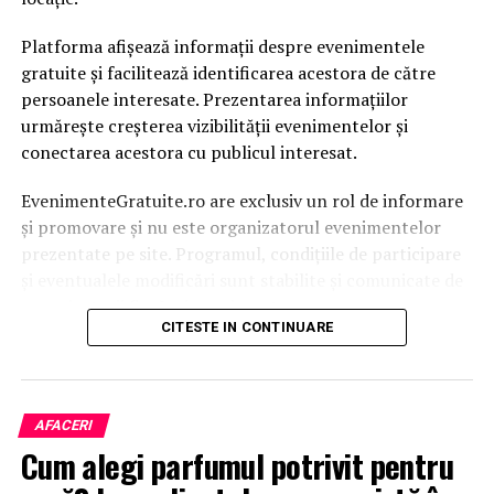
Platforma afișează informații despre evenimentele
gratuite și facilitează identificarea acestora de către
persoanele interesate. Prezentarea informațiilor
urmărește creșterea vizibilității evenimentelor și
conectarea acestora cu publicul interesat.
EvenimenteGratuite.ro are exclusiv un rol de informare
și promovare și nu este organizatorul evenimentelor
prezentate pe site. Programul, condițiile de participare
și eventualele modificări sunt stabilite și comunicate de
organizatorii fiecărui eveniment.
CITESTE IN CONTINUARE
Publicului îi este recomandată verificarea informațiilor
înainte de participare.
AFACERI
Organizatorii care doresc să crească vizibilitatea unui
Cum alegi parfumul potrivit pentru
eveniment cu acces gratuit pot solicita o ofertă de
promovare din partea echipei EvenimenteGratuite.ro.