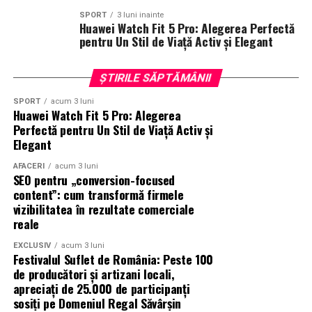
și alegerea tipului potrivit de gazon artificial, iar apoi
SPORT
3 luni inainte
este completat printr-un montaj profesionist și o
Huawei Watch Fit 5 Pro: Alegerea Perfectă
pentru Un Stil de Viață Activ și Elegant
întreținere periodică. Abordarea întregului proiect ca
un sistem integrat contribuie la obținerea unei
suprafețe rezistente, sigure și adaptate modului în care
ȘTIRILE SĂPTĂMÂNII
va fi utilizată.
SPORT
acum 3 luni
Huawei Watch Fit 5 Pro: Alegerea
(Advertorial)
Perfectă pentru Un Stil de Viață Activ și
Elegant
AFACERI
acum 3 luni
SEO pentru „conversion-focused
content”: cum transformă firmele
vizibilitatea în rezultate comerciale
reale
EXCLUSIV
acum 3 luni
Festivalul Suflet de România: Peste 100
de producători și artizani locali,
apreciați de 25.000 de participanți
sosiți pe Domeniul Regal Săvârșin