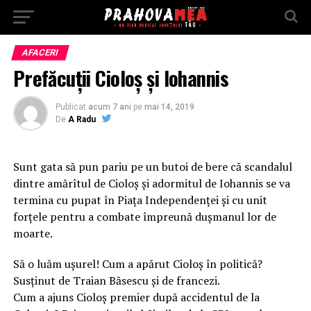
AFACERI
Prefăcuții Cioloș și Iohannis
Publicat
acum 7 ani
pe
mai 14, 2019
De
A Radu
Sunt gata să pun pariu pe un butoi de bere că scandalul
dintre amărîtul de Cioloș și adormitul de Iohannis se va
termina cu pupat în Piața Independenței și cu unit
forțele pentru a combate împreună dușmanul lor de
moarte.
Să o luăm ușurel! Cum a apărut Cioloș în politică?
Susținut de Traian Băsescu și de francezi.
Cum a ajuns Cioloș premier după accidentul de la