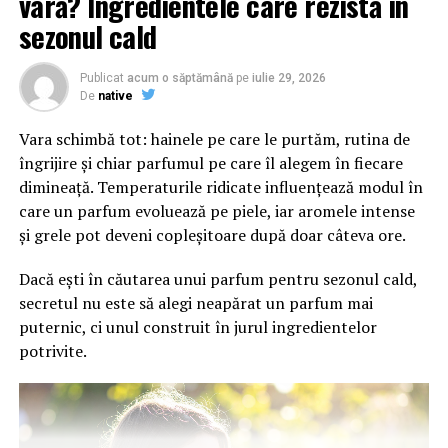
vară? Ingredientele care rezistă în
Adresa de contact este
salut@evenimentegratuite.ro
.
sezonul cald
Publicat
acum o săptămână
pe
iulie 29, 2026
De
native
Vara schimbă tot: hainele pe care le purtăm, rutina de
îngrijire și chiar parfumul pe care îl alegem în fiecare
dimineață. Temperaturile ridicate influențează modul în
care un parfum evoluează pe piele, iar aromele intense
și grele pot deveni copleșitoare după doar câteva ore.
Dacă ești în căutarea unui parfum pentru sezonul cald,
secretul nu este să alegi neapărat un parfum mai
puternic, ci unul construit în jurul ingredientelor
potrivite.