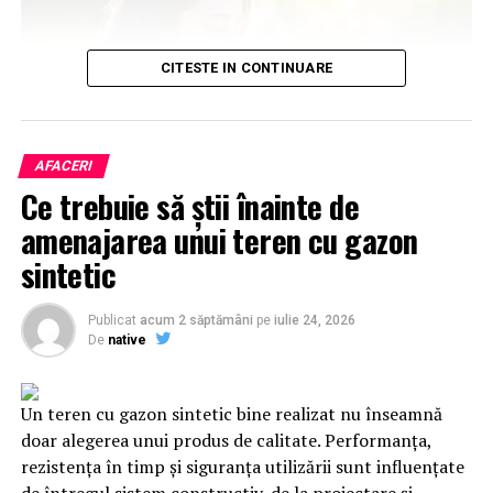
CITESTE IN CONTINUARE
AFACERI
Ce ingrediente sunt ideale într-un parfum de vară?
Ce trebuie să știi înainte de
amenajarea unui teren cu gazon
Parfumierii aleg, de regulă, ingrediente care transmit
sintetic
prospețime, energie și luminozitate. Citricele sunt
printre cele mai populare note ale sezonului, deoarece
oferă o senzație imediată de prospețime și se dezvoltă
Publicat
acum 2 săptămâni
pe
iulie 24, 2026
De
native
frumos în contact cu pielea încălzită de soare.
Lime-ul
, bergamota, mandarina sau grapefruitul sunt
Un teren cu gazon sintetic bine realizat nu înseamnă
adesea completate de note verzi, acorduri curate sau
doar alegerea unui produs de calitate. Performanța,
ingrediente lemnoase moderne, care adaugă profunzime
rezistența în timp și siguranța utilizării sunt influențate
fără a încărca parfumul.