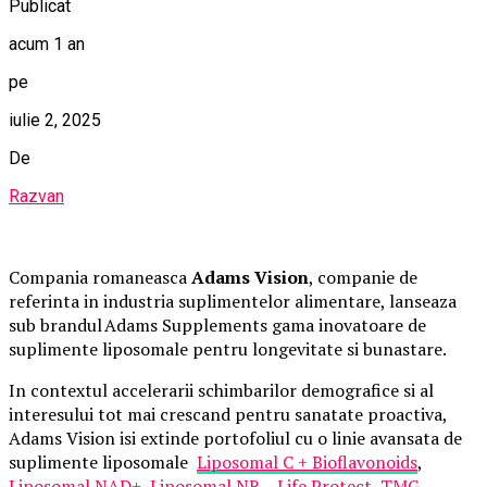
Publicat
acum 1 an
pe
iulie 2, 2025
De
Razvan
Compania romaneasca
Adams Vision
, companie de
referinta in industria suplimentelor alimentare, lanseaza
sub brandul Adams Supplements gama inovatoare de
suplimente liposomale pentru longevitate si bunastare.
In contextul accelerarii schimbarilor demografice si al
interesului tot mai crescand pentru sanatate proactiva,
Adams Vision isi extinde portofoliul cu o linie avansata de
suplimente liposomale
Liposomal C + Bioflavonoids
,
Liposomal NAD+
,
Liposomal NR
–
Life Protect
,
TMG
,