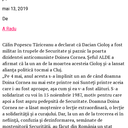
mai 13, 2019
De
A Radu
Călin Popescu Tăriceanu a declarat că Dacian Cioloș a fost
militar în trupele de Securitate și paznic la poarta
dizidentei anticomuniste Doinea Cornea. Şeful ALDE a
afirmat că la un an de la moartea acesteia Cioloş și-a lansat
alianța politică tocmai a Cluj.
„Pe 4 mai, anul acesta s-a împlinit un an de când doamna
Doina Cornea nu mai este printre noi Sunteți printre aceia
care i-au fost aproape, așa cum și ea v-a fost alături. S-a
solidarizat cu voi în 15 noiembrie 1987, motiv pentru care
apoi a fost aspru pedepsită de Securitate. Doamna Doina
Cornea ne-a lăsat moștenire o lecție extraordinară, o lecție
a solidarității și a curajului. Dar, la un an de la trecerea ei în
neființă, confuzia și dezinformarea, semănate de
moștenitorii Securității, au făcut din România un stat