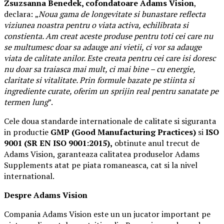
Zsuzsanna Benedek, cofondatoare Adams Vision
,
declara:
„
Noua gama de longevitate si bunastare reflecta
viziunea noastra pentru o viata activa, echilibrata si
constienta. Am creat aceste produse pentru toti cei care nu
se multumesc doar sa adauge ani vietii, ci vor sa adauge
viata de calitate anilor. Este creata pentru cei care isi doresc
nu doar sa traiasca mai mult, ci mai bine – cu energie,
claritate si vitalitate. Prin formule bazate pe stiinta si
ingrediente curate, oferim un sprijin real pentru sanatate pe
termen lung
”.
Cele doua standarde internationale de calitate si siguranta
in productie
GMP (Good Manufacturing Practices)
si
ISO
9001 (SR EN ISO 9001:2015),
obtinute anul trecut de
Adams Vision, garanteaza calitatea produselor Adams
Supplements atat pe piata romaneasca, cat si la nivel
international.
Despre Adams Vision
Compania Adams Vision este un un jucator important pe