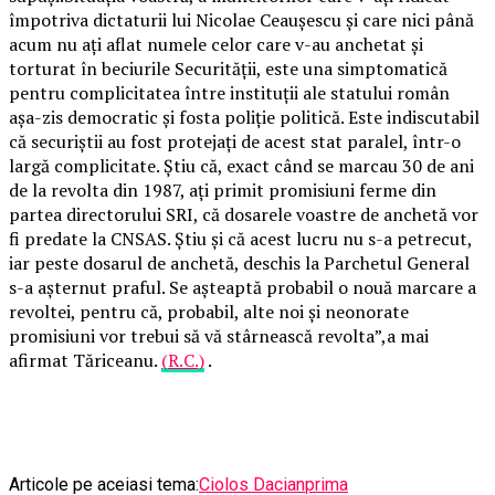
împotriva dictaturii lui Nicolae Ceaușescu și care nici până
acum nu ați aflat numele celor care v-au anchetat și
torturat în beciurile Securității, este una simptomatică
pentru complicitatea între instituții ale statului român
așa-zis democratic și fosta poliție politică. Este indiscutabil
că securiștii au fost protejați de acest stat paralel, într-o
largă complicitate. Știu că, exact când se marcau 30 de ani
de la revolta din 1987, ați primit promisiuni ferme din
partea directorului SRI, că dosarele voastre de anchetă vor
fi predate la CNSAS. Știu și că acest lucru nu s-a petrecut,
iar peste dosarul de anchetă, deschis la Parchetul General
s-a așternut praful. Se așteaptă probabil o nouă marcare a
revoltei, pentru că, probabil, alte noi și neonorate
promisiuni vor trebui să vă stârnească revolta”,a mai
afirmat Tăriceanu.
(R.C.)
.
Articole pe aceiasi tema:
Ciolos Dacian
prima