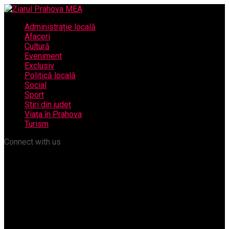
Administrație locală
Afaceri
Cultură
Eveniment
Exclusiv
Politică locală
Social
Sport
Știri din județ
Viața în Prahova
Turism
Connect with us