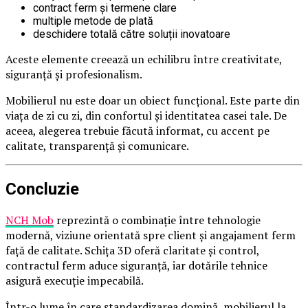
contract ferm și termene clare
multiple metode de plată
deschidere totală către soluții inovatoare
Aceste elemente creează un echilibru între creativitate,
siguranță și profesionalism.
Mobilierul nu este doar un obiect funcțional. Este parte din
viața de zi cu zi, din confortul și identitatea casei tale. De
aceea, alegerea trebuie făcută informat, cu accent pe
calitate, transparență și comunicare.
Concluzie
NCH Mob
reprezintă o combinație între tehnologie
modernă, viziune orientată spre client și angajament ferm
față de calitate. Schița 3D oferă claritate și control,
contractul ferm aduce siguranță, iar dotările tehnice
asigură execuție impecabilă.
Într-o lume în care standardizarea domină, mobilierul la