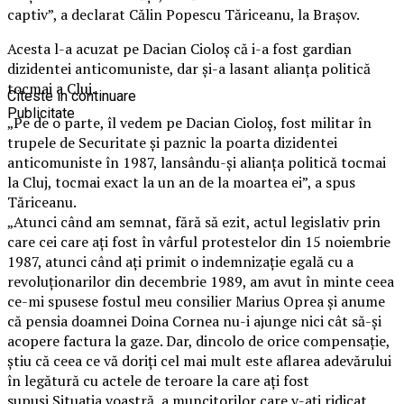
captiv”, a declarat Călin Popescu Tăriceanu, la Brașov.
Acesta l-a acuzat pe Dacian Cioloș că i-a fost gardian
dizidentei anticomuniste, dar și-a lasant alianța politică
tocmai a Cluj.
Citeste in continuare
Publicitate
„Pe de o parte, îl vedem pe Dacian Cioloș, fost militar în
trupele de Securitate și paznic la poarta dizidentei
anticomuniste în 1987, lansându-și alianța politică tocmai
la Cluj, tocmai exact la un an de la moartea ei”, a spus
Tăriceanu.
„Atunci când am semnat, fără să ezit, actul legislativ prin
care cei care ați fost în vârful protestelor din 15 noiembrie
1987, atunci când ați primit o indemnizație egală cu a
revoluționarilor din decembrie 1989, am avut în minte ceea
ce-mi spusese fostul meu consilier Marius Oprea și anume
că pensia doamnei Doina Cornea nu-i ajunge nici cât să-și
acopere factura la gaze. Dar, dincolo de orice compensație,
știu că ceea ce vă doriți cel mai mult este aflarea adevărului
în legătură cu actele de teroare la care ați fost
supuși.Situația voastră, a muncitorilor care v-ați ridicat