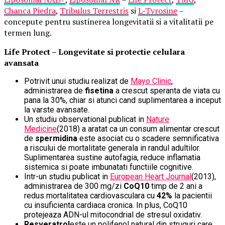
Chanca Piedra
,
Tribulus Terrestris
si
L
‑
Tyrosine
–
concepute pentru sustinerea longevitatii si a vitalitatii pe
termen lung.
Life Protect – Longevitate si protectie celulara
avansata
Potrivit unui studiu realizat de
Mayo Clinic
,
administrarea de
fisetina
a crescut speranta de viata cu
pana la 30%, chiar si atunci cand suplimentarea a inceput
la varste avansate.
Un studiu observational publicat in
Nature
Medicine
(2018) a aratat ca un consum alimentar crescut
de
spermidina
este asociat cu o scadere semnificativa
a riscului de mortalitate generala in randul adultilor.
Suplimentarea sustine autofagia, reduce inflamatia
sistemica si poate imbunatati functiile cognitive.
Intr-un studiu publicat in
European Heart Journal
(2013),
administrarea de 300 mg/zi
CoQ10
timp de 2 ani a
redus mortalitatea cardiovasculara cu
42%
la pacientii
cu insuficienta cardiaca cronica. In plus, CoQ10
protejeaza ADN-ul mitocondrial de stresul oxidativ.
Resveratrol
este un polifenol natural din struguri care