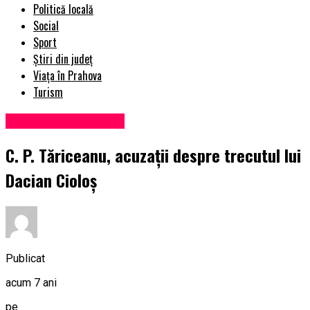
Politică locală
Social
Sport
Știri din județ
Viața în Prahova
Turism
Administrație locală
C. P. Tăriceanu, acuzaţii despre trecutul lui
Dacian Cioloş
Publicat
acum 7 ani
pe