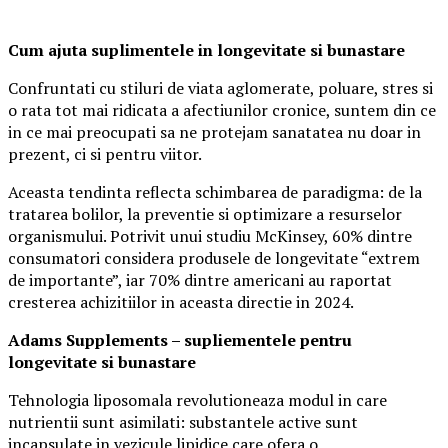
Cum ajuta suplimentele in longevitate si bunastare
Confruntati cu stiluri de viata aglomerate, poluare, stres si
o rata tot mai ridicata a afectiunilor cronice, suntem din ce
in ce mai preocupati sa ne protejam sanatatea nu doar in
prezent, ci si pentru viitor.
Aceasta tendinta reflecta schimbarea de paradigma: de la
tratarea bolilor, la preventie si optimizare a resurselor
organismului. Potrivit unui studiu McKinsey, 60% dintre
consumatori considera produsele de longevitate “extrem
de importante”, iar 70% dintre americani au raportat
cresterea achizitiilor in aceasta directie in 2024.
Adams Supplements –
supliementele
pentru
longevitate si bunastare
Tehnologia liposomala revolutioneaza modul in care
nutrientii sunt asimilati: substantele active sunt
incapsulate in vezicule lipidice care ofera o