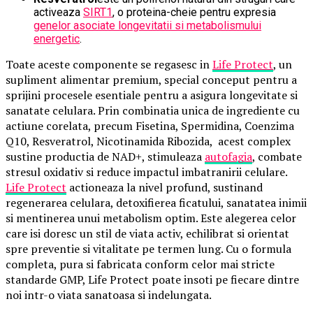
activeaza
SIRT1
, o proteina-cheie pentru expresia
genelor asociate longevitatii si metabolismului
energetic
.
Toate aceste componente se regasesc in
Life Protect
, un
supliment alimentar premium, special conceput pentru a
sprijini procesele esentiale pentru a asigura longevitate si
sanatate celulara. Prin combinatia unica de ingrediente cu
actiune corelata, precum Fisetina, Spermidina, Coenzima
Q10, Resveratrol, Nicotinamida Ribozida, acest complex
sustine productia de NAD+, stimuleaza
autofagia
, combate
stresul oxidativ si reduce impactul imbatranirii celulare.
Life Protect
actioneaza la nivel profund, sustinand
regenerarea celulara, detoxifierea ficatului, sanatatea inimii
si mentinerea unui metabolism optim. Este alegerea celor
care isi doresc un stil de viata activ, echilibrat si orientat
spre preventie si vitalitate pe termen lung. Cu o formula
completa, pura si fabricata conform celor mai stricte
standarde GMP, Life Protect poate insoti pe fiecare dintre
noi intr-o viata sanatoasa si indelungata.