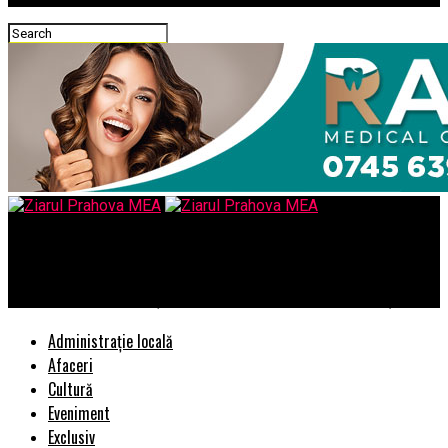
Ziarul Prahova MEA
C. P. Tăriceanu, acuzaţii despre trecutul lui Dacian Cioloş
Administrație locală
Afaceri
Cultură
Eveniment
Exclusiv