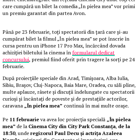
care cumpără un bilet la comedia „În pielea mea” vor primi
un premiu garantat din partea Avon.
Până pe 23 februarie, toți spectatorii din țară care și-au
cumpărat bilet la filmul „În pielea mea” se pot înscrie în
cursa pentru un iPhone 17 Pro Max, încărcând dovada
achiziției biletului la cinema în
formularul dedicat
concursului
, premiul fiind oferit prin tragere la sorți pe 24
februarie.
După proiecțiile speciale din Arad, Timișoara, Alba Iulia,
Sibiu, Brașov, Cluj-Napoca, Baia Mare, Oradea, cu săli pline,
multe aplauze, râsete și discuții îndelungate cu spectatorii
curioși și încântați de poveste și de prestațiile actorilor,
caravana
„În pielea mea”
continuă în mai multe orașe.
Pe
11 februarie
va avea loc proiecția specială
„În pielea
mea”
de la
Cinema City din City Park Constanța
,
de la
18:30
, unde
regizorul Paul Decu și actrița Azaleea