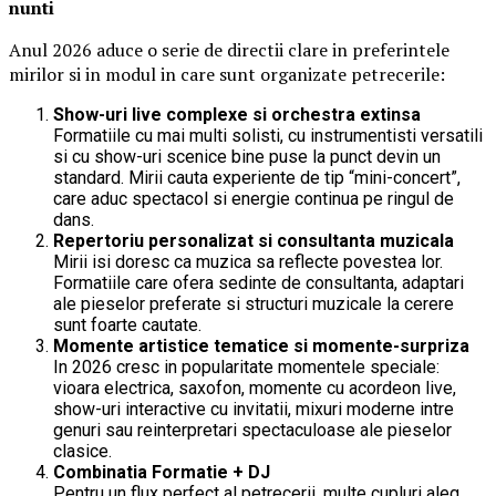
nunti
Anul 2026 aduce o serie de directii clare in preferintele
mirilor si in modul in care sunt organizate petrecerile:
Show-uri live complexe si orchestra extinsa
Formatiile cu mai multi solisti, cu instrumentisti versatili
si cu show-uri scenice bine puse la punct devin un
standard. Mirii cauta experiente de tip “mini-concert”,
care aduc spectacol si energie continua pe ringul de
dans.
Repertoriu personalizat si consultanta muzicala
Mirii isi doresc ca muzica sa reflecte povestea lor.
Formatiile care ofera sedinte de consultanta, adaptari
ale pieselor preferate si structuri muzicale la cerere
sunt foarte cautate.
Momente artistice tematice si momente-surpriza
In 2026 cresc in popularitate momentele speciale:
vioara electrica, saxofon, momente cu acordeon live,
show-uri interactive cu invitatii, mixuri moderne intre
genuri sau reinterpretari spectaculoase ale pieselor
clasice.
Combinatia Formatie + DJ
Pentru un flux perfect al petrecerii, multe cupluri aleg