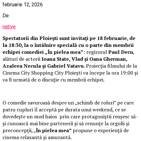
februarie 12, 2026
De
native
Spectatorii din Ploiești sunt invitați pe 18 februarie, de
la 18:30, la o întâlnire specială cu o parte din membrii
echipei comediei „În pielea mea”:
regizorul
Paul Decu
,
alături de actorii
Ioana State, Vlad și Oana Gherman,
Azaleea Necula și Gabriel Vatavu.
Proiecția filmului de la
Cinema City Shopping City Ploiești va începe la ora 19:00 și
va fi urmată de o discuție cu membrii echipei.
O comedie savuroasă despre un „schimb de roluri” pe care
patru cupluri îl acceptă pe durata unui weekend, ce se
dovedește un mod haios prin care protagoniștii reușesc să-
și cunoască mai bine partenerii și să renunțe la orgolii și
preconcepții, „
În pielea mea”
propune o experiență de
cinema relaxantă și amuzantă.