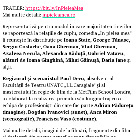
TRAILER:
https://bit.ly/InPieleaMea
Mai multe detalii:
inpieleamea.ro
Reprezentativă pentru modul în care majoritatea tinerilor
se raportează la relațiile de cuplu, comedia „În pielea mea”
îi reunește în distribuție pe
Ioana State, George Tănase,
Sergiu Costache, Oana Gherman, Vlad Gherman,
Azaleea Necula, Alexandra Răduță, Gabriel Vatavu,
alături de Ioana Ginghină, Mihai Găinușă, Daria Jane
și
alții.
Regizorul și scenaristul Paul Decu
, absolvent al
Facultății de Teatru UNATC „I.L.Caragiale” și al
masteratului în regie de film de la MetFilm School Londra,
a colaborat la realizarea primului său lungmetraj cu o
echipă de profesioniști din care fac parte
Adrian Pădurețu
(imagine), Bogdan Ivanovici (sunet), Anca Miron
(scenografie), Francisca Vass (costume)
.
Mai multe detalii, imagini de la filmări, fragmente din film
și declarații din partea actorilor sunt disponibile pe