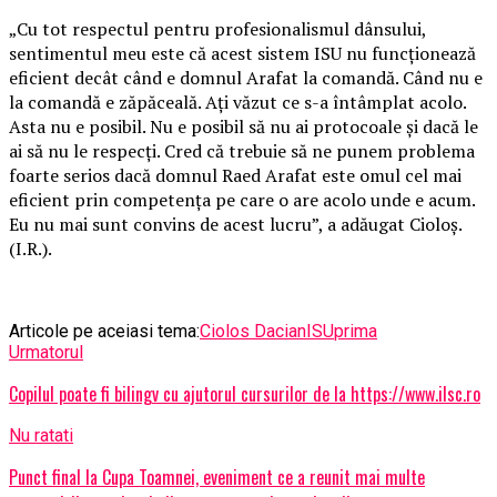
„Cu tot respectul pentru profesionalismul dânsului,
sentimentul meu este că acest sistem ISU nu funcționează
eficient decât când e domnul Arafat la comandă. Când nu e
la comandă e zăpăceală. Ați văzut ce s-a întâmplat acolo.
Asta nu e posibil. Nu e posibil să nu ai protocoale și dacă le
ai să nu le respecți. Cred că trebuie să ne punem problema
foarte serios dacă domnul Raed Arafat este omul cel mai
eficient prin competența pe care o are acolo unde e acum.
Eu nu mai sunt convins de acest lucru”, a adăugat Cioloș.
(I.R.).
Articole pe aceiasi tema:
Ciolos Dacian
ISU
prima
Urmatorul
Copilul poate fi bilingv cu ajutorul cursurilor de la https://www.ilsc.ro
Nu ratati
Punct final la Cupa Toamnei, eveniment ce a reunit mai multe