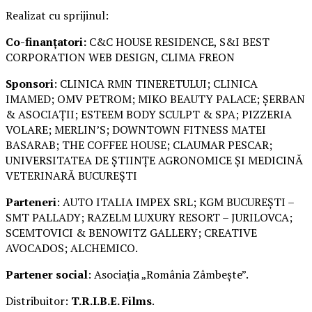
Realizat cu sprijinul:
Co-finanțatori:
C&C HOUSE RESIDENCE, S&I BEST
CORPORATION WEB DESIGN, CLIMA FREON
Sponsori
: CLINICA RMN TINERETULUI; CLINICA
IMAMED; OMV PETROM; MIKO BEAUTY PALACE; ȘERBAN
& ASOCIAȚII; ESTEEM BODY SCULPT & SPA; PIZZERIA
VOLARE; MERLIN’S; DOWNTOWN FITNESS MATEI
BASARAB; THE COFFEE HOUSE; CLAUMAR PESCAR;
UNIVERSITATEA DE ȘTIINȚE AGRONOMICE ȘI MEDICINĂ
VETERINARĂ BUCUREȘTI
Parteneri
: AUTO ITALIA IMPEX SRL; KGM BUCUREȘTI –
SMT PALLADY; RAZELM LUXURY RESORT – JURILOVCA;
SCEMTOVICI & BENOWITZ GALLERY; CREATIVE
AVOCADOS; ALCHEMICO.
Partener social
: Asociația „România Zâmbește”.
Distribuitor:
T.R.I.B.E. Films
.