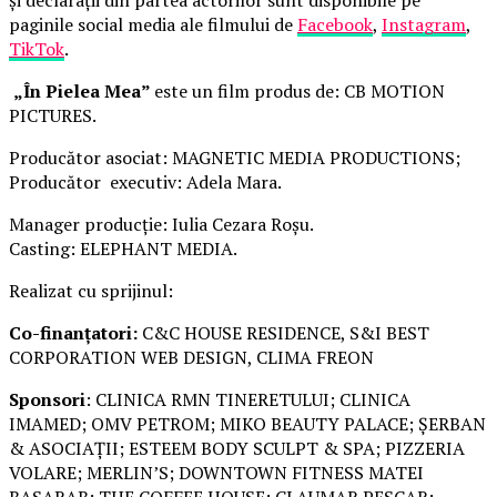
paginile social media ale filmului de
Facebook
,
Instagram
,
TikTok
.
„În Pielea Mea”
este un film produs de: CB MOTION
PICTURES.
Producător asociat: MAGNETIC MEDIA PRODUCTIONS;
Producător executiv: Adela Mara.
Manager producție: Iulia Cezara Roșu.
Casting: ELEPHANT MEDIA.
Realizat cu sprijinul:
Co-finanțatori:
C&C HOUSE RESIDENCE, S&I BEST
CORPORATION WEB DESIGN, CLIMA FREON
Sponsori
: CLINICA RMN TINERETULUI; CLINICA
IMAMED; OMV PETROM; MIKO BEAUTY PALACE; ȘERBAN
& ASOCIAȚII; ESTEEM BODY SCULPT & SPA; PIZZERIA
VOLARE; MERLIN’S; DOWNTOWN FITNESS MATEI
BASARAB; THE COFFEE HOUSE; CLAUMAR PESCAR;