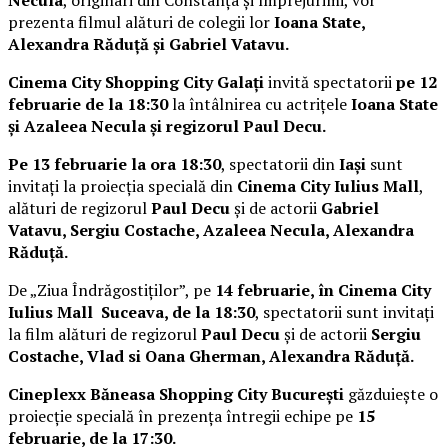
Necula
, originari din Constanța și împrejurimi, vor
prezenta filmul alături de colegii lor
Ioana State,
Alexandra Răduță și Gabriel Vatavu.
Cinema City Shopping City Galați
invită spectatorii
pe 12
februarie de la 18:30
la întâlnirea cu actrițele
Ioana State
și Azaleea Necula și regizorul Paul Decu.
Pe 13 februarie la ora 18:30
, spectatorii din
Iași
sunt
invitați la proiecția specială din
Cinema City Iulius Mall
,
alături de regizorul
Paul Decu
și de actorii
Gabriel
Vatavu, Sergiu Costache, Azaleea Necula, Alexandra
Răduță.
De „Ziua Îndrăgostiților”, pe
14 februarie, în Cinema City
Iulius Mall Suceava, de la 18:30
, spectatorii sunt invitați
la film alături de regizorul
Paul Decu
și de actorii
Sergiu
Costache, Vlad si Oana Gherman, Alexandra Răduță.
Cineplexx Băneasa Shopping City București
găzduiește o
proiecție specială în prezența întregii echipe pe
15
februarie, de la 17:30.