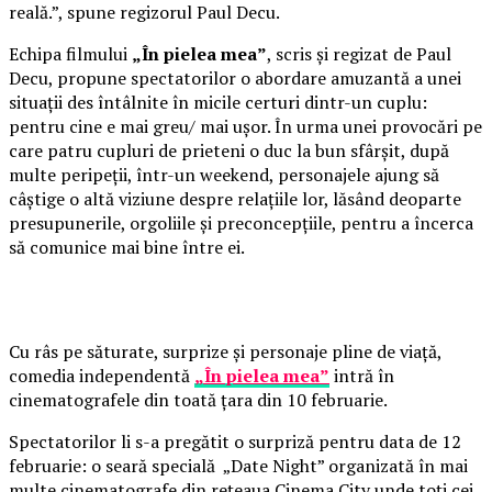
reală.”, spune regizorul Paul Decu.
Echipa filmului
„În pielea mea”
, scris și regizat de Paul
Decu, propune spectatorilor o abordare amuzantă a unei
situații des întâlnite în micile certuri dintr-un cuplu:
pentru cine e mai greu/ mai ușor. În urma unei provocări pe
care patru cupluri de prieteni o duc la bun sfârșit, după
multe peripeții, într-un weekend, personajele ajung să
câștige o altă viziune despre relațiile lor, lăsând deoparte
presupunerile, orgoliile și preconcepțiile, pentru a încerca
să comunice mai bine între ei.
Cu râs pe săturate, surprize și personaje pline de viață,
comedia independentă
„În pielea mea”
intră în
cinematografele din toată țara din 10 februarie.
Spectatorilor li s-a pregătit o surpriză pentru data de 12
februarie: o seară specială „Date Night” organizată în mai
multe cinematografe din rețeaua Cinema City unde toți cei