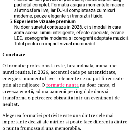
pachetul complet. Formatia asigura momentele majore
si atmosfera live, iar DJ-ul completeaza cu mixuri
moderne, pauze elegante si transiztii fluide.
Experiente vizuale premium
Nu doar sunetul conteaza in 2026, ci si modul in care
arata scena: lumini inteligente, efecte speciale, ecrane
LED, scenografie moderna si coregrafii adaptate muzicii.
Totul pentru un impact vizual memorabil.
Concluzie
O formatie profesionista este, fara indoiala, inima unei
nunti reusite. In 2026, accentul cade pe autenticitate,
energie si momentul live – elemente ce nu pot fi recreate
prin alte mijloace. O
formatie nunta
nu doar canta, ci
creeaza emotii, aduna oamenii pe ringul de dans si
transforma o petrecere obisnuita intr-un eveniment de
neuitat.
Alegerea formatiei potrivite este una dintre cele mai
importante decizii ale mirilor si poate face diferenta dintre
o nunta frumoasa si una memorabila.