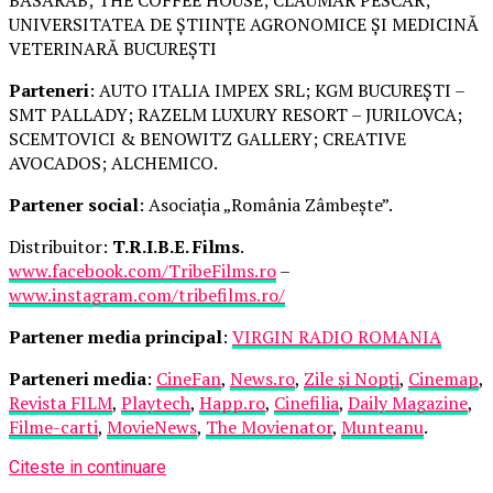
UNIVERSITATEA DE ȘTIINȚE AGRONOMICE ȘI MEDICINĂ
VETERINARĂ BUCUREȘTI
Parteneri
: AUTO ITALIA IMPEX SRL; KGM BUCUREȘTI –
SMT PALLADY; RAZELM LUXURY RESORT – JURILOVCA;
SCEMTOVICI & BENOWITZ GALLERY; CREATIVE
AVOCADOS; ALCHEMICO.
Partener social
: Asociația „România Zâmbește”.
Distribuitor:
T.R.I.B.E. Films
.
www.facebook.com/TribeFilms.ro
–
www.instagram.com/tribefilms.ro/
Partener media principal
:
VIRGIN RADIO ROMANIA
Parteneri media
:
CineFan
,
News.ro
,
Zile și Nopți
,
Cinemap
,
Revista FILM
,
Playtech
,
Happ.ro
,
Cinefilia
,
Daily Magazine
,
Filme-carti
,
MovieNews
,
The Movienator
,
Munteanu
.
Citeste in continuare