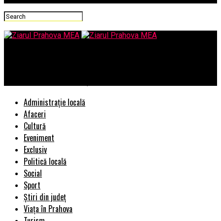
Ziarul Prahova MEA
Tocmai tu să ataci, Cioloș?
Administrație locală
Afaceri
Cultură
Eveniment
Exclusiv
Politică locală
Social
Sport
Știri din județ
Viața în Prahova
Turism