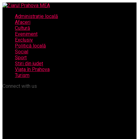
Administrație locală
Afaceri
Cultură
Eveniment
Exclusiv
Politică locală
Social
Sport
Știri din județ
Viața în Prahova
Turism
Connect with us