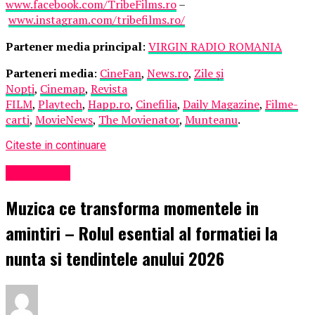
www.facebook.com/TribeFilms.ro
–
www.instagram.com/tribefilms.ro/
Partener media principal
:
VIRGIN RADIO ROMANIA
Parteneri media
:
CineFan
,
News.ro
,
Zile și
Nopți
,
Cinemap
,
Revista
FILM
,
Playtech
,
Happ.ro
,
Cinefilia
,
Daily Magazine
,
Filme-
carti
,
MovieNews
,
The Movienator
,
Munteanu
.
Citeste in continuare
Eveniment
Muzica ce transforma momentele in
amintiri – Rolul esential al formatiei la
nunta si tendintele anului 2026