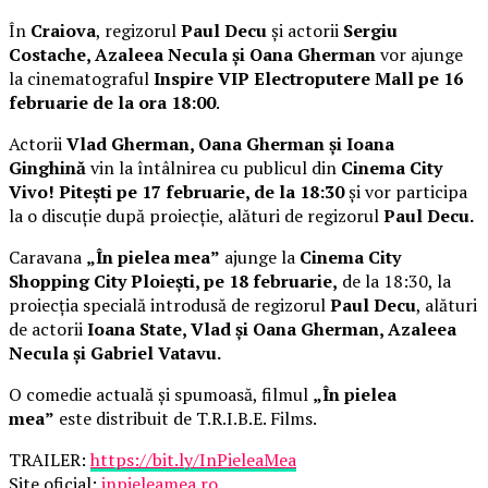
În
Craiova
, regizorul
Paul Decu
și actorii
Sergiu
Costache, Azaleea Necula și Oana Gherman
vor ajunge
la cinematograful
Inspire VIP Electroputere Mall pe 16
februarie de la ora 18:00
.
Actorii
Vlad Gherman, Oana Gherman și Ioana
Ginghină
vin la întâlnirea cu publicul din
Cinema City
Vivo! Pitești pe 17 februarie, de la 18:30
și vor participa
la o discuție după proiecție, alături de regizorul
Paul Decu.
Caravana
„În pielea mea”
ajunge la
Cinema City
Shopping City Ploiești, pe 18 februarie,
de la 18:30, la
proiecția specială introdusă de regizorul
Paul Decu
, alături
de actorii
Ioana State, Vlad și Oana Gherman, Azaleea
Necula și Gabriel Vatavu.
O comedie actuală și spumoasă, filmul
„În pielea
mea”
este distribuit de T.R.I.B.E. Films.
TRAILER:
https://bit.ly/InPieleaMea
Site oficial:
inpieleamea.ro