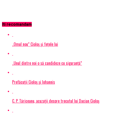
Iti recomandam
„Omul nou” Cioloș și fețele lui
„Unul dintre noi o să candideze cu siguranță”
Prefăcuții Cioloș și Iohannis
C. P. Tăriceanu, acuzaţii despre trecutul lui Dacian Cioloş