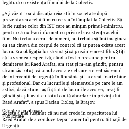
legătură cu existența filmului de la Colectiv.
„Ați văzut toată discuția reiscată în societate după
prezentarea acelui film cu ce s-a întâmplat la Colectiv. Să
le fie rușine celor din ISU care au mințim primul-ministru,
pentru că nu l-au informat cu privire la existența acelui
film. Nu trebuia cerut de nimeni, nu trebuia să îmi imaginez
eu sau cineva din corpul de control că ar putea exista acest
lucru. Era obligația lor să vină și să prezinte acest film. Știți
că la vremea respectivă, când a fost o presiune pentru
demiterea lui Raed Arafat, am stat și m-am gândit, pentru
că am zis totuși că omul acesta e cel care a creat sistemul
de intervenții de urgență în România și l-a creat foarte bine
și profesional. Dar cu lucrurile și elementele pe care le am
astăzi, dacă atunci aș fi știut de lucrurile acestea, m-aș fi
gândit și aș fi avut cu totul o altă abordare în privința lui
Raed Arafat”, a spus Dacian Cioloș, la Brașov.
Citeste in continuare
Acesta a mai susținut că nu mai crede în capacitatea lui
Publicitate
Raed Arafat de a conduce Departamentul pentru Situații de
Urgență.