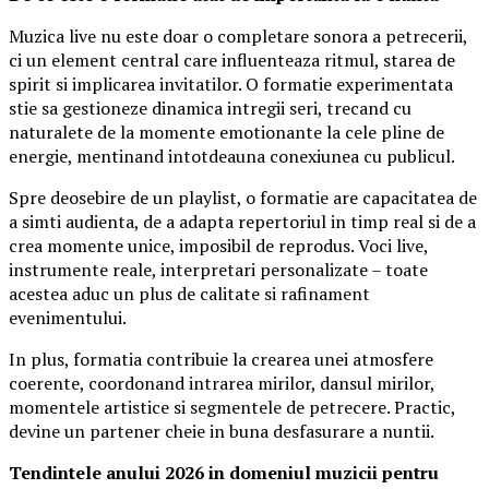
Muzica live nu este doar o completare sonora a petrecerii,
ci un element central care influenteaza ritmul, starea de
spirit si implicarea invitatilor. O formatie experimentata
stie sa gestioneze dinamica intregii seri, trecand cu
naturalete de la momente emotionante la cele pline de
energie, mentinand intotdeauna conexiunea cu publicul.
Spre deosebire de un playlist, o formatie are capacitatea de
a simti audienta, de a adapta repertoriul in timp real si de a
crea momente unice, imposibil de reprodus. Voci live,
instrumente reale, interpretari personalizate – toate
acestea aduc un plus de calitate si rafinament
evenimentului.
In plus, formatia contribuie la crearea unei atmosfere
coerente, coordonand intrarea mirilor, dansul mirilor,
momentele artistice si segmentele de petrecere. Practic,
devine un partener cheie in buna desfasurare a nuntii.
Tendintele anului 2026 in domeniul muzicii pentru