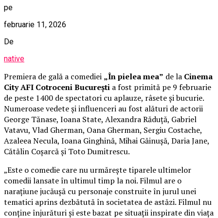
pe
februarie 11, 2026
De
native
Premiera de gală a comediei
„În pielea mea”
de la
Cinema
City AFI Cotroceni București
a fost primită pe 9 februarie
de peste 1400 de spectatori cu aplauze, râsete și bucurie.
Numeroase vedete și influenceri au fost alături de actorii
George Tănase, Ioana State, Alexandra Răduță, Gabriel
Vatavu, Vlad Gherman, Oana Gherman, Sergiu Costache,
Azaleea Necula, Ioana Ginghină, Mihai Găinușă, Daria Jane,
Cătălin Coșarcă și Toto Dumitrescu.
„Este o comedie care nu urmărește tiparele ultimelor
comedii lansate în ultimul timp la noi. Filmul are o
narațiune jucăușă cu personaje construite în jurul unei
tematici aprins dezbătută în societatea de astăzi. Filmul nu
conține înjurături și este bazat pe situații inspirate din viața