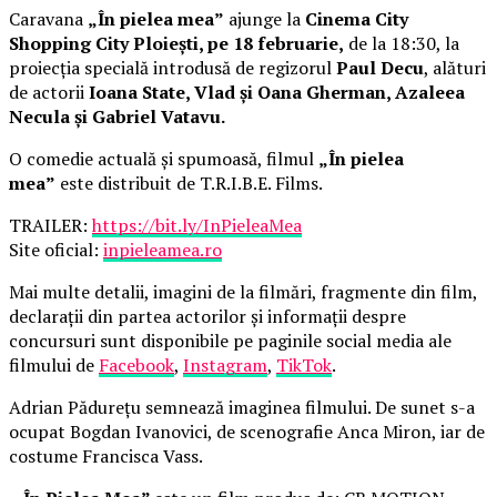
Caravana
„În pielea mea”
ajunge la
Cinema City
Shopping City Ploiești, pe 18 februarie,
de la 18:30, la
proiecția specială introdusă de regizorul
Paul Decu
, alături
de actorii
Ioana State, Vlad și Oana Gherman, Azaleea
Necula și Gabriel Vatavu.
O comedie actuală și spumoasă, filmul
„În pielea
mea”
este distribuit de T.R.I.B.E. Films.
TRAILER:
https://bit.ly/InPieleaMea
Site oficial:
inpieleamea.ro
Mai multe detalii, imagini de la filmări, fragmente din film,
declarații din partea actorilor și informații despre
concursuri sunt disponibile pe paginile social media ale
filmului de
Facebook
,
Instagram
,
TikTok
.
Adrian Pădurețu semnează imaginea filmului. De sunet s-a
ocupat Bogdan Ivanovici, de scenografie Anca Miron, iar de
costume Francisca Vass.