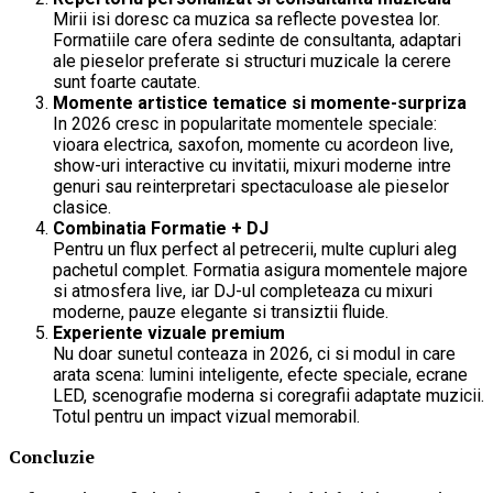
Mirii isi doresc ca muzica sa reflecte povestea lor.
Formatiile care ofera sedinte de consultanta, adaptari
ale pieselor preferate si structuri muzicale la cerere
sunt foarte cautate.
Momente artistice tematice si momente-surpriza
In 2026 cresc in popularitate momentele speciale:
vioara electrica, saxofon, momente cu acordeon live,
show-uri interactive cu invitatii, mixuri moderne intre
genuri sau reinterpretari spectaculoase ale pieselor
clasice.
Combinatia Formatie + DJ
Pentru un flux perfect al petrecerii, multe cupluri aleg
pachetul complet. Formatia asigura momentele majore
si atmosfera live, iar DJ-ul completeaza cu mixuri
moderne, pauze elegante si transiztii fluide.
Experiente vizuale premium
Nu doar sunetul conteaza in 2026, ci si modul in care
arata scena: lumini inteligente, efecte speciale, ecrane
LED, scenografie moderna si coregrafii adaptate muzicii.
Totul pentru un impact vizual memorabil.
Concluzie