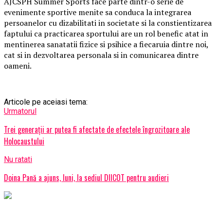
AJCSPH Summer Sports face parte dintr-o serie de
evenimente sportive menite sa conduca la integrarea
persoanelor cu dizabilitati in societate si la constientizarea
faptului ca practicarea sportului are un rol benefic atat in
mentinerea sanatatii fizice si psihice a fiecaruia dintre noi,
cat si in dezvoltarea personala si in comunicarea dintre
oameni.
Articole pe aceiasi tema:
Urmatorul
Trei generaţii ar putea fi afectate de efectele îngrozitoare ale
Holocaustului
Nu ratati
Doina Pană a ajuns, luni, la sediul DIICOT pentru audieri