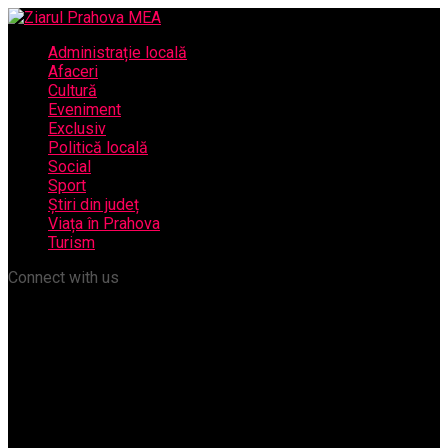
Administrație locală
Afaceri
Cultură
Eveniment
Exclusiv
Politică locală
Social
Sport
Știri din județ
Viața în Prahova
Turism
Connect with us