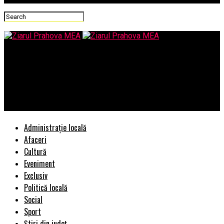
Ziarul Prahova MEA
Prima editie a jocurilor sportive pe plaja adaptate pentru
persoanele cu dizabilitati si utilizatori de fotoliu rulant –
AJCSPH Summer Sports
Administrație locală
Afaceri
Cultură
Eveniment
Exclusiv
Politică locală
Social
Sport
Știri din județ