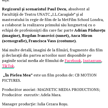
Regizorul și scenaristul Paul Decu
, absolvent al
Facultății de Teatru UNATC „I.L.Caragiale” și al
masteratului în regie de film de la MetFilm School Londra,
a colaborat la realizarea primului său lungmetraj cu o
echipă de profesioniști din care fac parte
Adrian Pădurețu
(imagine), Bogdan Ivanovici (sunet), Anca Miron
(scenografie), Francisca Vass (costume)
.
Mai multe detalii, imagini de la filmări, fragmente din film
și declarații din partea actorilor sunt disponibile pe
paginile social media ale filmului de
Facebook
,
Instagram
,
TikTok
.
„În Pielea Mea”
este un film produs de: CB MOTION
PICTURES.
Producător asociat: MAGNETIC MEDIA PRODUCTIONS;
Producător executiv: Adela Mara.
Manager producție: Iulia Cezara Roșu.