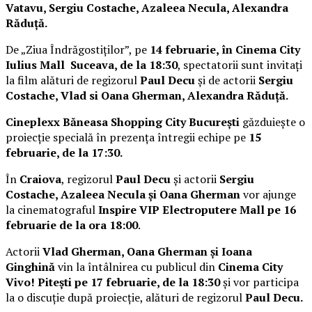
Vatavu, Sergiu Costache, Azaleea Necula, Alexandra
Răduță.
De „Ziua Îndrăgostiților”, pe
14 februarie, în Cinema City
Iulius Mall Suceava, de la 18:30
, spectatorii sunt invitați
la film alături de regizorul
Paul Decu
și de actorii
Sergiu
Costache, Vlad si Oana Gherman, Alexandra Răduță.
Cineplexx Băneasa Shopping City București
găzduiește o
proiecție specială în prezența întregii echipe pe
15
februarie, de la 17:30.
În
Craiova
, regizorul
Paul Decu
și actorii
Sergiu
Costache, Azaleea Necula și Oana Gherman
vor ajunge
la cinematograful
Inspire VIP Electroputere Mall pe 16
februarie de la ora 18:00
.
Actorii
Vlad Gherman, Oana Gherman și Ioana
Ginghină
vin la întâlnirea cu publicul din
Cinema City
Vivo! Pitești pe 17 februarie, de la 18:30
și vor participa
la o discuție după proiecție, alături de regizorul
Paul Decu.