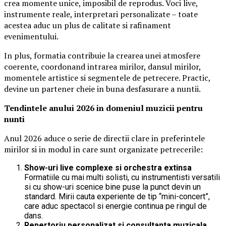
crea momente unice, imposibil de reprodus. Voci live,
instrumente reale, interpretari personalizate – toate
acestea aduc un plus de calitate si rafinament
evenimentului.
In plus, formatia contribuie la crearea unei atmosfere
coerente, coordonand intrarea mirilor, dansul mirilor,
momentele artistice si segmentele de petrecere. Practic,
devine un partener cheie in buna desfasurare a nuntii.
Tendintele anului 2026 in domeniul muzicii pentru
nunti
Anul 2026 aduce o serie de directii clare in preferintele
mirilor si in modul in care sunt organizate petrecerile:
Show-uri live complexe si orchestra extinsa
Formatiile cu mai multi solisti, cu instrumentisti versatili
si cu show-uri scenice bine puse la punct devin un
standard. Mirii cauta experiente de tip “mini-concert”,
care aduc spectacol si energie continua pe ringul de
dans.
Repertoriu personalizat si consultanta muzicala