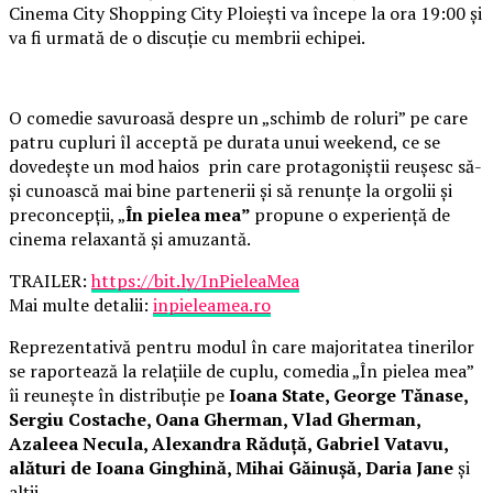
Cinema City Shopping City Ploiești va începe la ora 19:00 și
va fi urmată de o discuție cu membrii echipei.
O comedie savuroasă despre un „schimb de roluri” pe care
patru cupluri îl acceptă pe durata unui weekend, ce se
dovedește un mod haios prin care protagoniștii reușesc să-
și cunoască mai bine partenerii și să renunțe la orgolii și
preconcepții, „
În pielea mea”
propune o experiență de
cinema relaxantă și amuzantă.
TRAILER:
https://bit.ly/InPieleaMea
Mai multe detalii:
inpieleamea.ro
Reprezentativă pentru modul în care majoritatea tinerilor
se raportează la relațiile de cuplu, comedia „În pielea mea”
îi reunește în distribuție pe
Ioana State, George Tănase,
Sergiu Costache, Oana Gherman, Vlad Gherman,
Azaleea Necula, Alexandra Răduță, Gabriel Vatavu,
alături de Ioana Ginghină, Mihai Găinușă, Daria Jane
și
alții.