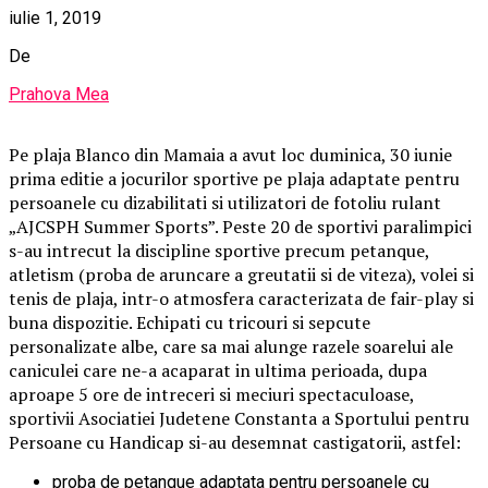
iulie 1, 2019
De
Prahova Mea
Pe plaja Blanco din Mamaia a avut loc duminica, 30 iunie
prima editie a jocurilor sportive pe plaja adaptate pentru
persoanele cu dizabilitati si utilizatori de fotoliu rulant
„AJCSPH Summer Sports”. Peste 20 de sportivi paralimpici
s-au intrecut la discipline sportive precum petanque,
atletism (proba de aruncare a greutatii si de viteza), volei si
tenis de plaja, intr-o atmosfera caracterizata de fair-play si
buna dispozitie. Echipati cu tricouri si sepcute
personalizate albe, care sa mai alunge razele soarelui ale
caniculei care ne-a acaparat in ultima perioada, dupa
aproape 5 ore de intreceri si meciuri spectaculoase,
sportivii Asociatiei Judetene Constanta a Sportului pentru
Persoane cu Handicap si-au desemnat castigatorii, astfel:
proba de petanque adaptata pentru persoanele cu