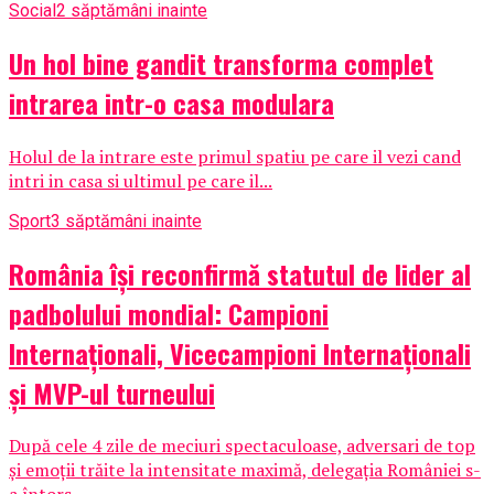
Social
2 săptămâni inainte
Un hol bine gandit transforma complet
intrarea intr-o casa modulara
Holul de la intrare este primul spatiu pe care il vezi cand
intri in casa si ultimul pe care il...
Sport
3 săptămâni inainte
România își reconfirmă statutul de lider al
padbolului mondial: Campioni
Internaționali, Vicecampioni Internaționali
și MVP-ul turneului
După cele 4 zile de meciuri spectaculoase, adversari de top
și emoții trăite la intensitate maximă, delegația României s-