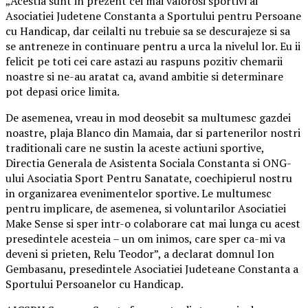
„Acestia sunt in prezent cei mai valorosi sportivi ai
Asociatiei Judetene Constanta a Sportului pentru Persoane
cu Handicap, dar ceilalti nu trebuie sa se descurajeze si sa
se antreneze in continuare pentru a urca la nivelul lor. Eu ii
felicit pe toti cei care astazi au raspuns pozitiv chemarii
noastre si ne-au aratat ca, avand ambitie si determinare
pot depasi orice limita.
De asemenea, vreau in mod deosebit sa multumesc gazdei
noastre, plaja Blanco din Mamaia, dar si partenerilor nostri
traditionali care ne sustin la aceste actiuni sportive,
Directia Generala de Asistenta Sociala Constanta si ONG-
ului Asociatia Sport Pentru Sanatate, coechipierul nostru
in organizarea evenimentelor sportive. Le multumesc
pentru implicare, de asemenea, si voluntarilor Asociatiei
Make Sense si sper intr-o colaborare cat mai lunga cu acest
presedintele acesteia – un om inimos, care sper ca-mi va
deveni si prieten, Relu Teodor”, a declarat domnul Ion
Gembasanu, presedintele Asociatiei Judeteane Constanta a
Sportului Persoanelor cu Handicap.