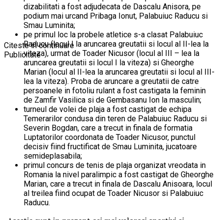
dizabilitati a fost adjudecata de Dascalu Anisora, pe
podium mai urcand Pribaga Ionut, Palabuiuc Raducu si
Smau Luminita;
pe primul loc la probele atletice s-a clasat Palabuiuc
Raducu (locul I la aruncarea greutatii si locul al II-lea la
Citeste in continuare
viteza), urmat de Toader Nicusor (locul al III – lea la
Publicitate
aruncarea greutatii si locul I la viteza) si Gheorghe
Marian (locul al II-lea la aruncarea greutatii si locul al III-
lea la viteza). Proba de aruncare a greutatii de catre
persoanele in fotoliu rulant a fost castigata la feminin
de Zamfir Vasilica si de Gembasanu Ion la masculin;
turneul de volei de plaja a fost castigat de echipa
Temerarilor condusa din teren de Palabuiuc Raducu si
Severin Bogdan, care a trecut in finala de formatia
Luptatorilor coordonata de Toader Nicusor, punctul
decisiv fiind fructificat de Smau Luminita, jucatoare
semideplasabila;
primul concurs de tenis de plaja organizat vreodata in
Romania la nivel paralimpic a fost castigat de Gheorghe
Marian, care a trecut in finala de Dascalu Anisoara, locul
al treilea fiind ocupat de Toader Nicusor si Palabuiuc
Raducu.