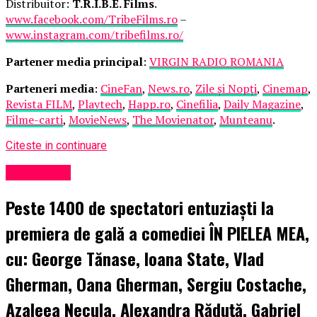
Distribuitor:
T.R.I.B.E. Films
.
www.facebook.com/TribeFilms.ro
–
www.instagram.com/tribefilms.ro/
Partener media principal
:
VIRGIN RADIO ROMANIA
Parteneri media
:
CineFan
,
News.ro
,
Zile și Nopți
,
Cinemap
,
Revista FILM
,
Playtech
,
Happ.ro
,
Cinefilia
,
Daily Magazine
,
Filme-carti
,
MovieNews
,
The Movienator
,
Munteanu
.
Citeste in continuare
Eveniment
Peste 1400 de spectatori entuziaști la
premiera de gală a comediei ÎN PIELEA MEA,
cu: George Tănase, Ioana State, Vlad
Gherman, Oana Gherman, Sergiu Costache,
Azaleea Necula, Alexandra Răduță, Gabriel