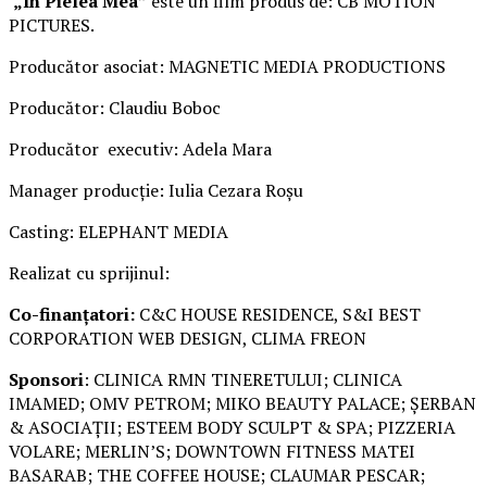
„În Pielea Mea”
este un film produs de: CB MOTION
PICTURES.
Producător asociat: MAGNETIC MEDIA PRODUCTIONS
Producător: Claudiu Boboc
Producător executiv: Adela Mara
Manager producție: Iulia Cezara Roșu
Casting: ELEPHANT MEDIA
Realizat cu sprijinul:
Co-finanțatori:
C&C HOUSE RESIDENCE, S&I BEST
CORPORATION WEB DESIGN, CLIMA FREON
Sponsori
: CLINICA RMN TINERETULUI; CLINICA
IMAMED; OMV PETROM; MIKO BEAUTY PALACE; ȘERBAN
& ASOCIAȚII; ESTEEM BODY SCULPT & SPA; PIZZERIA
VOLARE; MERLIN’S; DOWNTOWN FITNESS MATEI
BASARAB; THE COFFEE HOUSE; CLAUMAR PESCAR;