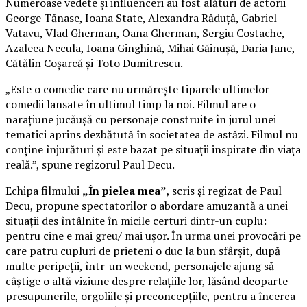
Numeroase vedete și influenceri au fost alături de actorii
George Tănase, Ioana State, Alexandra Răduță, Gabriel
Vatavu, Vlad Gherman, Oana Gherman, Sergiu Costache,
Azaleea Necula, Ioana Ginghină, Mihai Găinușă, Daria Jane,
Cătălin Coșarcă și Toto Dumitrescu.
„Este o comedie care nu urmărește tiparele ultimelor
comedii lansate în ultimul timp la noi. Filmul are o
narațiune jucăușă cu personaje construite în jurul unei
tematici aprins dezbătută în societatea de astăzi. Filmul nu
conține înjurături și este bazat pe situații inspirate din viața
reală.”, spune regizorul Paul Decu.
Echipa filmului
„În pielea mea”
, scris și regizat de Paul
Decu, propune spectatorilor o abordare amuzantă a unei
situații des întâlnite în micile certuri dintr-un cuplu:
pentru cine e mai greu/ mai ușor. În urma unei provocări pe
care patru cupluri de prieteni o duc la bun sfârșit, după
multe peripeții, într-un weekend, personajele ajung să
câștige o altă viziune despre relațiile lor, lăsând deoparte
presupunerile, orgoliile și preconcepțiile, pentru a încerca