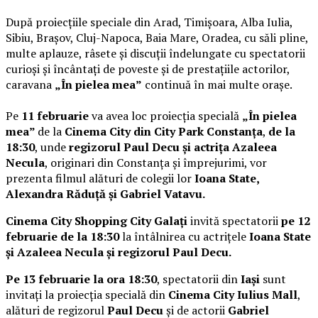
După proiecțiile speciale din Arad, Timișoara, Alba Iulia,
Sibiu, Brașov, Cluj-Napoca, Baia Mare, Oradea, cu săli pline,
multe aplauze, râsete și discuții îndelungate cu spectatorii
curioși și încântați de poveste și de prestațiile actorilor,
caravana
„În pielea mea”
continuă în mai multe orașe.
Pe
11 februarie
va avea loc proiecția specială
„În pielea
mea”
de la
Cinema City din City Park Constanța
,
de la
18:30
, unde
regizorul Paul Decu și actrița Azaleea
Necula
, originari din Constanța și împrejurimi, vor
prezenta filmul alături de colegii lor
Ioana State,
Alexandra Răduță și Gabriel Vatavu.
Cinema City Shopping City Galați
invită spectatorii
pe 12
februarie de la 18:30
la întâlnirea cu actrițele
Ioana State
și Azaleea Necula și regizorul Paul Decu.
Pe 13 februarie la ora 18:30
, spectatorii din
Iași
sunt
invitați la proiecția specială din
Cinema City Iulius Mall
,
alături de regizorul
Paul Decu
și de actorii
Gabriel