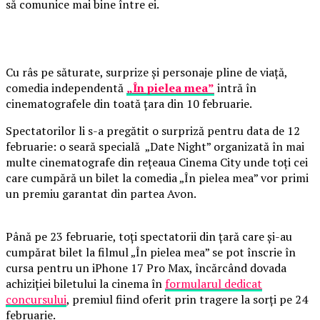
să comunice mai bine între ei.
Cu râs pe săturate, surprize și personaje pline de viață,
comedia independentă
„În pielea mea”
intră în
cinematografele din toată țara din 10 februarie.
Spectatorilor li s-a pregătit o surpriză pentru data de 12
februarie: o seară specială „Date Night” organizată în mai
multe cinematografe din rețeaua Cinema City unde toți cei
care cumpără un bilet la comedia „În pielea mea” vor primi
un premiu garantat din partea Avon.
Până pe 23 februarie, toți spectatorii din țară care și-au
cumpărat bilet la filmul „În pielea mea” se pot înscrie în
cursa pentru un iPhone 17 Pro Max, încărcând dovada
achiziției biletului la cinema în
formularul dedicat
concursului
, premiul fiind oferit prin tragere la sorți pe 24
februarie.