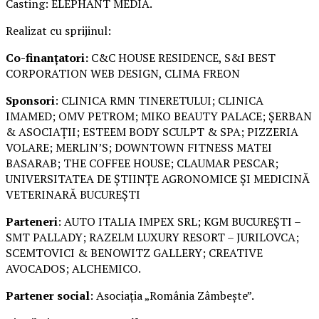
Casting: ELEPHANT MEDIA.
Realizat cu sprijinul:
Co-finanțatori:
C&C HOUSE RESIDENCE, S&I BEST
CORPORATION WEB DESIGN, CLIMA FREON
Sponsori
: CLINICA RMN TINERETULUI; CLINICA
IMAMED; OMV PETROM; MIKO BEAUTY PALACE; ȘERBAN
& ASOCIAȚII; ESTEEM BODY SCULPT & SPA; PIZZERIA
VOLARE; MERLIN’S; DOWNTOWN FITNESS MATEI
BASARAB; THE COFFEE HOUSE; CLAUMAR PESCAR;
UNIVERSITATEA DE ȘTIINȚE AGRONOMICE ȘI MEDICINĂ
VETERINARĂ BUCUREȘTI
Parteneri
: AUTO ITALIA IMPEX SRL; KGM BUCUREȘTI –
SMT PALLADY; RAZELM LUXURY RESORT – JURILOVCA;
SCEMTOVICI & BENOWITZ GALLERY; CREATIVE
AVOCADOS; ALCHEMICO.
Partener social
: Asociația „România Zâmbește”.