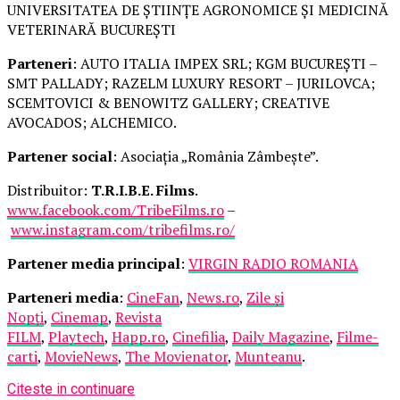
UNIVERSITATEA DE ȘTIINȚE AGRONOMICE ȘI MEDICINĂ
VETERINARĂ BUCUREȘTI
Parteneri
: AUTO ITALIA IMPEX SRL; KGM BUCUREȘTI –
SMT PALLADY; RAZELM LUXURY RESORT – JURILOVCA;
SCEMTOVICI & BENOWITZ GALLERY; CREATIVE
AVOCADOS; ALCHEMICO.
Partener social
: Asociația „România Zâmbește”.
Distribuitor:
T.R.I.B.E. Films
.
www.facebook.com/TribeFilms.ro
–
www.instagram.com/tribefilms.ro/
Partener media principal
:
VIRGIN RADIO ROMANIA
Parteneri media
:
CineFan
,
News.ro
,
Zile și
Nopți
,
Cinemap
,
Revista
FILM
,
Playtech
,
Happ.ro
,
Cinefilia
,
Daily Magazine
,
Filme-
carti
,
MovieNews
,
The Movienator
,
Munteanu
.
Citeste in continuare