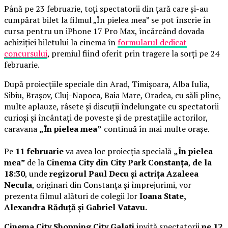
Până pe 23 februarie, toți spectatorii din țară care și-au
cumpărat bilet la filmul „În pielea mea” se pot înscrie în
cursa pentru un iPhone 17 Pro Max, încărcând dovada
achiziției biletului la cinema în
formularul dedicat
concursului
, premiul fiind oferit prin tragere la sorți pe 24
februarie.
După proiecțiile speciale din Arad, Timișoara, Alba Iulia,
Sibiu, Brașov, Cluj-Napoca, Baia Mare, Oradea, cu săli pline,
multe aplauze, râsete și discuții îndelungate cu spectatorii
curioși și încântați de poveste și de prestațiile actorilor,
caravana
„În pielea mea”
continuă în mai multe orașe.
Pe
11 februarie
va avea loc proiecția specială
„În pielea
mea”
de la
Cinema City din City Park Constanța
,
de la
18:30
, unde
regizorul Paul Decu și actrița Azaleea
Necula
, originari din Constanța și împrejurimi, vor
prezenta filmul alături de colegii lor
Ioana State,
Alexandra Răduță și Gabriel Vatavu.
Cinema City Shopping City Galați
invită spectatorii
pe 12