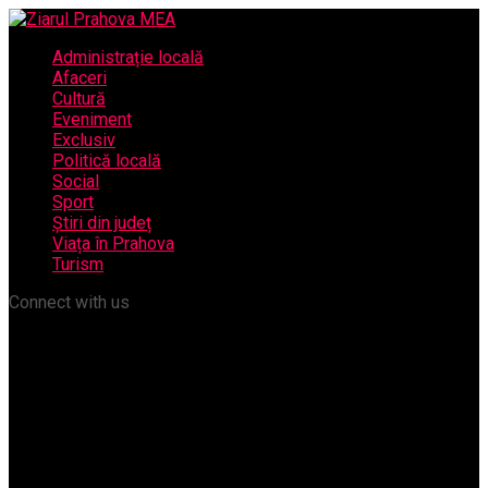
Administrație locală
Afaceri
Cultură
Eveniment
Exclusiv
Politică locală
Social
Sport
Știri din județ
Viața în Prahova
Turism
Connect with us