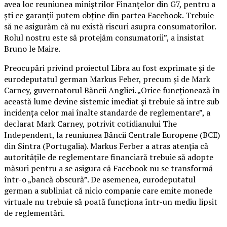
avea loc reuniunea miniştrilor Finanţelor din G7, pentru a
şti ce garanţii putem obţine din partea Facebook. Trebuie
să ne asigurăm că nu există riscuri asupra consumatorilor.
Rolul nostru este să protejăm consumatorii”, a insistat
Bruno le Maire.
Preocupări privind proiectul Libra au fost exprimate şi de
eurodeputatul german Markus Feber, precum şi de Mark
Carney, guvernatorul Băncii Angliei. „Orice funcţionează în
această lume devine sistemic imediat şi trebuie să intre sub
incidenţa celor mai înalte standarde de reglementare”, a
declarat Mark Carney, potrivit cotidianului The
Independent, la reuniunea Băncii Centrale Europene (BCE)
din Sintra (Portugalia). Markus Ferber a atras atenţia că
autorităţile de reglementare financiară trebuie să adopte
măsuri pentru a se asigura că Facebook nu se transformă
într-o „bancă obscură”. De asemenea, eurodeputatul
german a subliniat că nicio companie care emite monede
virtuale nu trebuie să poată funcţiona într-un mediu lipsit
de reglementări.