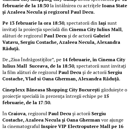
februarie de la 18:30
la întâlnirea cu actrițele
Ioana State
și Azaleea Necula și regizorul Paul Decu.
Pe 13 februarie la ora 18:30
, spectatorii din
Iași
sunt
invitați la proiecția specială din
Cinema City Iulius Mall
,
alături de regizorul
Paul Decu
și de actorii
Gabriel
Vatavu, Sergiu Costache, Azaleea Necula, Alexandra
Răduță.
De „Ziua Îndrăgostiților”, pe
14 februarie, în Cinema City
Iulius Mall Suceava, de la 18:30
, spectatorii sunt invitați
la film alături de regizorul
Paul Decu
și de actorii
Sergiu
Costache, Vlad si Oana Gherman, Alexandra Răduță.
Cineplexx Băneasa Shopping City București
găzduiește o
proiecție specială în prezența întregii echipe pe
15
februarie, de la 17:30.
În
Craiova
, regizorul
Paul Decu
și actorii
Sergiu
Costache, Azaleea Necula și Oana Gherman
vor ajunge
la cinematograful
Inspire VIP Electroputere Mall pe 16