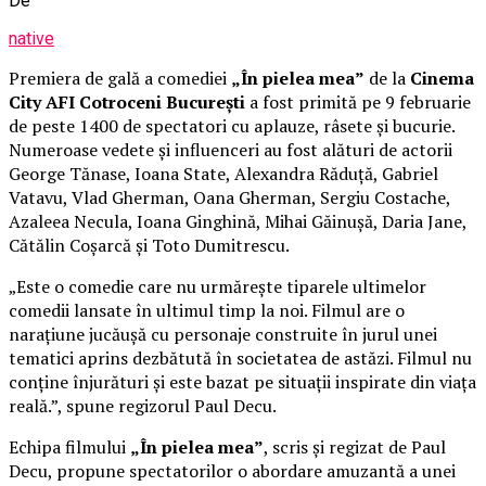
De
native
Premiera de gală a comediei
„În pielea mea”
de la
Cinema
City AFI Cotroceni București
a fost primită pe 9 februarie
de peste 1400 de spectatori cu aplauze, râsete și bucurie.
Numeroase vedete și influenceri au fost alături de actorii
George Tănase, Ioana State, Alexandra Răduță, Gabriel
Vatavu, Vlad Gherman, Oana Gherman, Sergiu Costache,
Azaleea Necula, Ioana Ginghină, Mihai Găinușă, Daria Jane,
Cătălin Coșarcă și Toto Dumitrescu.
„Este o comedie care nu urmărește tiparele ultimelor
comedii lansate în ultimul timp la noi. Filmul are o
narațiune jucăușă cu personaje construite în jurul unei
tematici aprins dezbătută în societatea de astăzi. Filmul nu
conține înjurături și este bazat pe situații inspirate din viața
reală.”, spune regizorul Paul Decu.
Echipa filmului
„În pielea mea”
, scris și regizat de Paul
Decu, propune spectatorilor o abordare amuzantă a unei