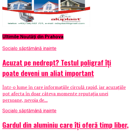
Ultimile Noutăți din Prahova
Social
o săptămână inainte
Acuzat pe nedrept? Testul poligraf îţi
poate deveni un aliat important
Într-o lume în care informațiile circulă rapid, iar acuzațiile
pot afecta în doar câteva momente reputația unei
persoane, nevoia de...
Social
o săptămână inainte
Gardul din aluminiu care îți oferă timp liber,