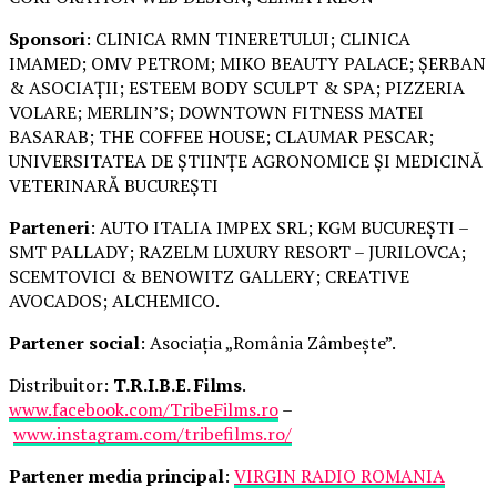
Sponsori
: CLINICA RMN TINERETULUI; CLINICA
IMAMED; OMV PETROM; MIKO BEAUTY PALACE; ȘERBAN
& ASOCIAȚII; ESTEEM BODY SCULPT & SPA; PIZZERIA
VOLARE; MERLIN’S; DOWNTOWN FITNESS MATEI
BASARAB; THE COFFEE HOUSE; CLAUMAR PESCAR;
UNIVERSITATEA DE ȘTIINȚE AGRONOMICE ȘI MEDICINĂ
VETERINARĂ BUCUREȘTI
Parteneri
: AUTO ITALIA IMPEX SRL; KGM BUCUREȘTI –
SMT PALLADY; RAZELM LUXURY RESORT – JURILOVCA;
SCEMTOVICI & BENOWITZ GALLERY; CREATIVE
AVOCADOS; ALCHEMICO.
Partener social
: Asociația „România Zâmbește”.
Distribuitor:
T.R.I.B.E. Films
.
www.facebook.com/TribeFilms.ro
–
www.instagram.com/tribefilms.ro/
Partener media principal
:
VIRGIN RADIO ROMANIA