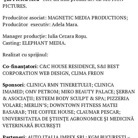
PICTURES.
Producător asociat: MAGNETIC MEDIA PRODUCTIONS;
Producător executiv: Adela Mara.
Manager producție: Iulia Cezara Roșu.
Casting: ELEPHANT MEDIA.
Realizat cu sprijinul:
Co-finanțatori:
C&C HOUSE RESIDENCE, S&I BEST
CORPORATION WEB DESIGN, CLIMA FREON
Sponsori
: CLINICA RMN TINERETULUI; CLINICA
IMAMED; OMV PETROM; MIKO BEAUTY PALACE; ȘERBAN
& ASOCIAȚII; ESTEEM BODY SCULPT & SPA; PIZZERIA
VOLARE; MERLIN’S; DOWNTOWN FITNESS MATEI
BASARAB; THE COFFEE HOUSE; CLAUMAR PESCAR;
UNIVERSITATEA DE ȘTIINȚE AGRONOMICE ȘI MEDICINĂ
VETERINARĂ BUCUREȘTI
Parteneri
: AUTO ITALIA IMPEX SRL; KGM BUCUREȘTI –