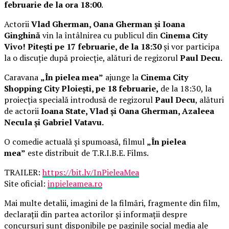
februarie de la ora 18:00
.
Actorii
Vlad Gherman, Oana Gherman și Ioana
Ginghină
vin la întâlnirea cu publicul din
Cinema City
Vivo! Pitești pe 17 februarie, de la 18:30
și vor participa
la o discuție după proiecție, alături de regizorul
Paul Decu.
Caravana
„În pielea mea”
ajunge la
Cinema City
Shopping City Ploiești, pe 18 februarie,
de la 18:30, la
proiecția specială introdusă de regizorul
Paul Decu
, alături
de actorii
Ioana State, Vlad și Oana Gherman, Azaleea
Necula și Gabriel Vatavu.
O comedie actuală și spumoasă, filmul
„În pielea
mea”
este distribuit de T.R.I.B.E. Films.
TRAILER:
https://bit.ly/InPieleaMea
Site oficial:
inpieleamea.ro
Mai multe detalii, imagini de la filmări, fragmente din film,
declarații din partea actorilor și informații despre
concursuri sunt disponibile pe paginile social media ale