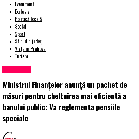
Eveniment
Exclusiv
Politică locală
Social
Sport
Știri din județ
Viața în Prahova
Turism
Eveniment
Ministrul Finanţelor anunţă un pachet de
măsuri pentru cheltuirea mai eficientă a
banului public: Va reglementa pensiile
speciale