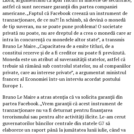
astfel că sunt necesare garanţii din partea companiei
americane. „Faptul că Facebook creează un instrument de
tranzacţionare, de ce nu?! În schimb, să devină o monedă
de tip suveran, nu se poate pune problema! O societate
privată nu poate, nu are dreptul de a crea o monedă care ar
intra în concurenţă cu monedele altor state”, a transmis
Bruno Le Maire. „Capacitatea de a emite titluri, de a
constitui rezerve şi de a fi creditor nu poate fi prevăzută.
Moneda este un atribut al suveranităţii statelor, astfel că
trebuie să rămână sub controlul statelor, nu al companiilor
private, care au interese private”, a argumentat ministrul
francez al Economiei într-un interviu acordat postului
Europe 1.
Bruno Le Maire a atras atenţia că va solicita garanţii din
partea Facebook. „Vrem garanţii că acest instrument de
tranzacţionare nu va fi deturnat pentru finanţarea
terorismului sau pentru alte activităţi ilicite. Le-am cerut
guvernatorilor băncilor centrale din statele G7 să
elaboreze un raport până la jumătatea lunii iulie, când va