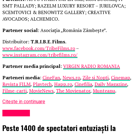
SMT PALLADY; RAZELM LUXURY RESORT – JURILOVCA;
SCEMTOVICI & BENOWITZ GALLERY; CREATIVE
AVOCADOS; ALCHEMICO.
Partener social
: Asociația „România Zâmbește”.
Distribuitor:
T.R.I.B.E. Films
.
www.facebook.com/TribeFilms.ro
–
www.instagram.com/tribefilms.ro/
Partener media principal
:
VIRGIN RADIO ROMANIA
Parteneri media
:
CineFan
,
News.ro
,
Zile și Nopți
,
Cinemap
,
Revista FILM
,
Playtech
,
Happ.ro
,
Cinefilia
,
Daily Magazine
,
Filme-carti
,
MovieNews
,
The Movienator
,
Munteanu
.
Citeste in continuare
Eveniment
Peste 1400 de spectatori entuziaști la