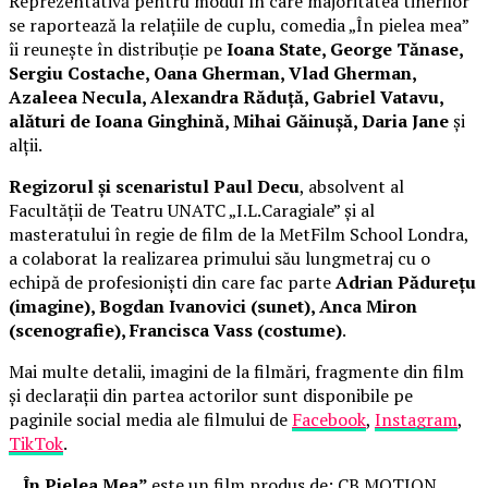
Reprezentativă pentru modul în care majoritatea tinerilor
se raportează la relațiile de cuplu, comedia „În pielea mea”
îi reunește în distribuție pe
Ioana State, George Tănase,
Sergiu Costache, Oana Gherman, Vlad Gherman,
Azaleea Necula, Alexandra Răduță, Gabriel Vatavu,
alături de Ioana Ginghină, Mihai Găinușă, Daria Jane
și
alții.
Regizorul și scenaristul Paul Decu
, absolvent al
Facultății de Teatru UNATC „I.L.Caragiale” și al
masteratului în regie de film de la MetFilm School Londra,
a colaborat la realizarea primului său lungmetraj cu o
echipă de profesioniști din care fac parte
Adrian Pădurețu
(imagine), Bogdan Ivanovici (sunet), Anca Miron
(scenografie), Francisca Vass (costume)
.
Mai multe detalii, imagini de la filmări, fragmente din film
și declarații din partea actorilor sunt disponibile pe
paginile social media ale filmului de
Facebook
,
Instagram
,
TikTok
.
„În Pielea Mea”
este un film produs de: CB MOTION