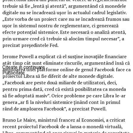
trebuie să fie „lentă şi atentă”, argumentând că monedele
digitale nu se încadrează uşor în actualul cadrul legislativ.
„Este vorba de un proiect care nu se încadrează frumos sau
uşor în sistemul nostru de reglementare, ci generează
efecte potenţial sistemice. Este necesară o analiză atentă,
prin urmare cred că trebuie să alocăm timpul necesar”, a
precizat preşedintele Fed.
Jerome Powell a explicat că el susţine inovaţiile financiare
atât timp cât sunt eliminate riscurile, argumentând însă că
Citeste in continuare
amploarea unei platforme online de genul Facebook face ca
Publicitate
proiectul Libra să fie diferit de alte monede digitale.
„Facebook are peste două miliarde de utilizatori, deci,
pentru prima dată, cred că există posibilitatea ca moneda
să fie adoptată masiv”. Orice probleme pe care Libra le-ar
genera „ar fi la niveluri sistemice ţinând cont în primul
rând de amploarea Facebook”, a precizat Powell.
Bruno Le Maire, ministrul francez al Economiei, a criticat
recent proiectul Facebook de a lansa o monedă virtuală,
Libra, argumentând că apar riscuri în materie de securitate,