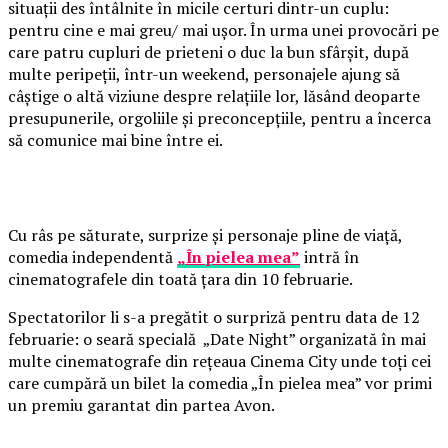
situații des întâlnite în micile certuri dintr-un cuplu:
pentru cine e mai greu/ mai ușor. În urma unei provocări pe
care patru cupluri de prieteni o duc la bun sfârșit, după
multe peripeții, într-un weekend, personajele ajung să
câștige o altă viziune despre relațiile lor, lăsând deoparte
presupunerile, orgoliile și preconcepțiile, pentru a încerca
să comunice mai bine între ei.
Cu râs pe săturate, surprize și personaje pline de viață,
comedia independentă
„În pielea mea”
intră în
cinematografele din toată țara din 10 februarie.
Spectatorilor li s-a pregătit o surpriză pentru data de 12
februarie: o seară specială „Date Night” organizată în mai
multe cinematografe din rețeaua Cinema City unde toți cei
care cumpără un bilet la comedia „În pielea mea” vor primi
un premiu garantat din partea Avon.