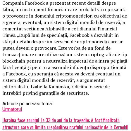
Compania Facebook a prezentat recent detalii despre
Libra, un instrument financiar care probabil va reprezenta
o provocare în domeniul criptomonedelor, cu obiectivul de
a genera, eventual, un sistem digital mondial de rezervă, a
comentat secţiunea Alphaville a cotidianului Financial
Times. „După luni de speculaţii, Facebook a dezvăluit în
sfârşit detalii despre un serviciu de criptomonedă care ar
putea deveni o provocare. Este vorba de un fond de
tranzacţionare care utilizează un sistem criptografic de tip
blockchain pentru a neutraliza impactul de a intra pe piaţă
fără licenţă şi pentru a ascunde influenţa disproporţionată
a Facebook, cu speranţa că acesta va deveni eventual un
sistem digital mondial de rezervă”, a argumentat
editorialistul Izabella Kaminska, ridicând o serie de
întrebări privind garanţiile de securitate.
Articole pe aceiasi tema:
Urmatorul
Ucraina face anunţul, la 33 de ani de la tragedie: A fost finalizată
structura care va limita răspândirea prafului radioactiv de la Cernobîl