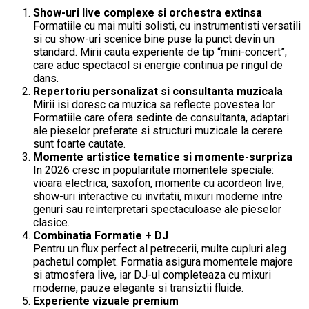
Show-uri live complexe si orchestra extinsa
Formatiile cu mai multi solisti, cu instrumentisti versatili
si cu show-uri scenice bine puse la punct devin un
standard. Mirii cauta experiente de tip “mini-concert”,
care aduc spectacol si energie continua pe ringul de
dans.
Repertoriu personalizat si consultanta muzicala
Mirii isi doresc ca muzica sa reflecte povestea lor.
Formatiile care ofera sedinte de consultanta, adaptari
ale pieselor preferate si structuri muzicale la cerere
sunt foarte cautate.
Momente artistice tematice si momente-surpriza
In 2026 cresc in popularitate momentele speciale:
vioara electrica, saxofon, momente cu acordeon live,
show-uri interactive cu invitatii, mixuri moderne intre
genuri sau reinterpretari spectaculoase ale pieselor
clasice.
Combinatia Formatie + DJ
Pentru un flux perfect al petrecerii, multe cupluri aleg
pachetul complet. Formatia asigura momentele majore
si atmosfera live, iar DJ-ul completeaza cu mixuri
moderne, pauze elegante si transiztii fluide.
Experiente vizuale premium