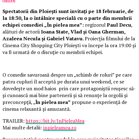
Spectatorii din Ploiești sunt invitați pe 18 februarie, de
la 18:30, la o întâlnire specială cu o parte din membrii
echipei comediei „În pielea mea”:
regizorul
Paul Decu
,
alături de actorii
Ioana State, Vlad și Oana Gherman,
Azaleea Necula și Gabriel Vatavu.
Proiecția filmului de la
Cinema City Shopping City Ploiești va începe la ora 19:00 și
va fi urmată de o discuție cu membrii echipei.
O comedie savuroasă despre un „schimb de roluri” pe care
patru cupluri îl acceptă pe durata unui weekend, ce se
dovedește un mod haios prin care protagoniștii reușesc să-
și cunoască mai bine partenerii și să renunțe la orgolii și
preconcepții, „
În pielea mea”
propune o experiență de
cinema relaxantă și amuzantă.
TRAILER:
https://bit.ly/InPieleaMea
Mai multe detalii:
inpieleamea.ro