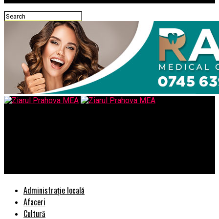
Ziarul Prahova MEA
Ministrul Finanţelor anunţă un pachet de măsuri pentru
cheltuirea mai eficientă a banului public: Va reglementa
pensiile speciale
Administrație locală
Afaceri
Cultură