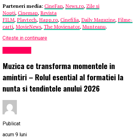
Parteneri media
:
CineFan
,
News.ro
,
Zile și
Nopți
,
Cinemap
,
Revista
FILM
,
Playtech
,
Happ.ro
,
Cinefilia
,
Daily Magazine
,
Filme-
carti
,
MovieNews
,
The Movienator
,
Munteanu
.
Citeste in continuare
Eveniment
Muzica ce transforma momentele in
amintiri – Rolul esential al formatiei la
nunta si tendintele anului 2026
Publicat
acum 9 luni